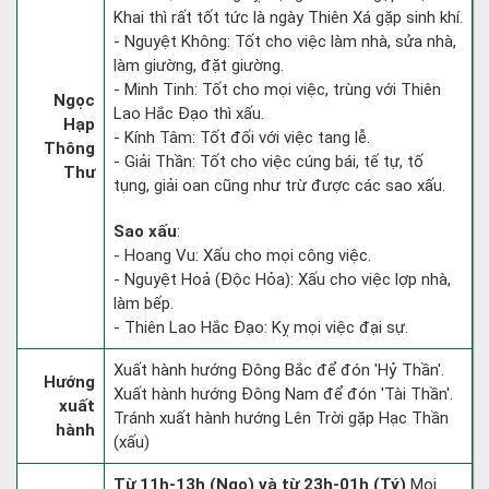
Khai thì rất tốt tức là ngày Thiên Xá gặp sinh khí.
- Nguyệt Không: Tốt cho việc làm nhà, sửa nhà,
làm giường, đặt giường.
- Minh Tinh: Tốt cho mọi việc, trùng với Thiên
Ngọc
Lao Hắc Đạo thì xấu.
Hạp
- Kính Tâm: Tốt đối với việc tang lễ.
Thông
- Giải Thần: Tốt cho việc cúng bái, tế tự, tố
Thư
tụng, giải oan cũng như trừ được các sao xấu.
Sao xấu
:
- Hoang Vu: Xấu cho mọi công việc.
- Nguyệt Hoả (Độc Hỏa): Xấu cho việc lợp nhà,
làm bếp.
- Thiên Lao Hắc Đạo: Kỵ mọi việc đại sự.
Xuất hành hướng Đông Bắc để đón 'Hỷ Thần'.
Hướng
Xuất hành hướng Đông Nam để đón 'Tài Thần'.
xuất
Tránh xuất hành hướng Lên Trời gặp Hạc Thần
hành
(xấu)
Từ 11h-13h (Ngọ) và từ 23h-01h (Tý)
Mọi