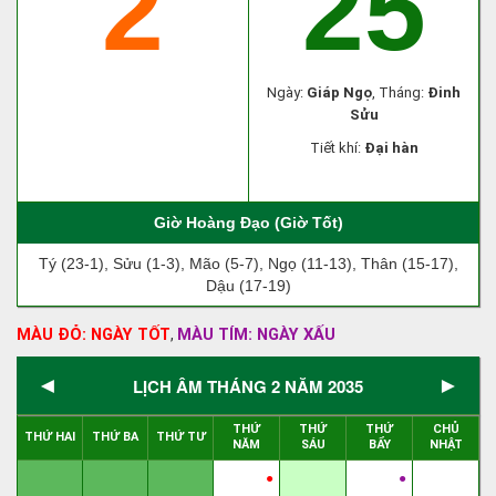
2
25
Ngày:
Giáp Ngọ
, Tháng:
Đinh
Sửu
Tiết khí:
Đại hàn
Giờ Hoàng Đạo (Giờ Tốt)
Tý (23-1), Sửu (1-3), Mão (5-7), Ngọ (11-13), Thân (15-17),
Dậu (17-19)
MÀU ĐỎ: NGÀY TỐT
MÀU TÍM: NGÀY XẤU
,
◄
►
LỊCH ÂM THÁNG 2 NĂM 2035
THỨ
THỨ
THỨ
CHỦ
THỨ HAI
THỨ BA
THỨ TƯ
NĂM
SÁU
BẨY
NHẬT
●
●