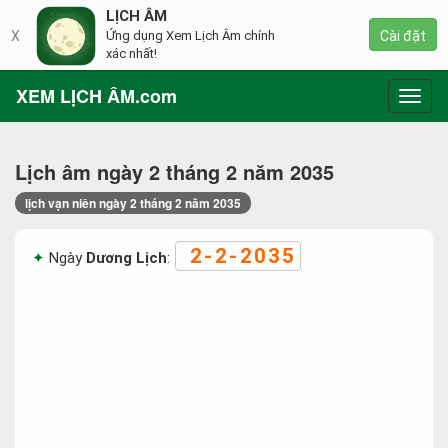
LỊCH ÂM
X
Ứng dụng Xem Lịch Âm chính
Cài đặt
xác nhất!
XEM LỊCH ÂM.com
Toggl
navig
Lịch âm ngày 2 tháng 2 năm 2035
lịch vạn niên ngày 2 tháng 2 năm 2035
2-2-2035
Ngày
Dương Lịch
: