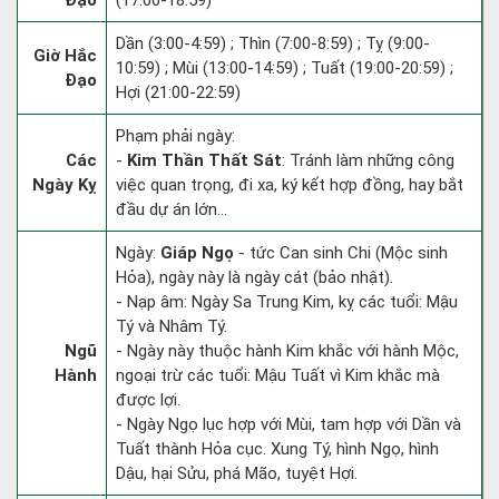
Đạo
(17:00-18:59)
Dần (3:00-4:59) ; Thìn (7:00-8:59) ; Tỵ (9:00-
Giờ Hắc
10:59) ; Mùi (13:00-14:59) ; Tuất (19:00-20:59) ;
Đạo
Hợi (21:00-22:59)
Phạm phải ngày:
Các
-
Kim Thần Thất Sát
: Tránh làm những công
Ngày Kỵ
việc quan trọng, đi xa, ký kết hợp đồng, hay bắt
đầu dự án lớn...
Ngày:
Giáp Ngọ
- tức Can sinh Chi (Mộc sinh
Hỏa), ngày này là ngày cát (bảo nhật).
- Nạp âm: Ngày Sa Trung Kim, kỵ các tuổi: Mậu
Tý và Nhâm Tý.
Ngũ
- Ngày này thuộc hành Kim khắc với hành Mộc,
Hành
ngoại trừ các tuổi: Mậu Tuất vì Kim khắc mà
được lợi.
- Ngày Ngọ lục hợp với Mùi, tam hợp với Dần và
Tuất thành Hỏa cục. Xung Tý, hình Ngọ, hình
Dậu, hại Sửu, phá Mão, tuyệt Hợi.