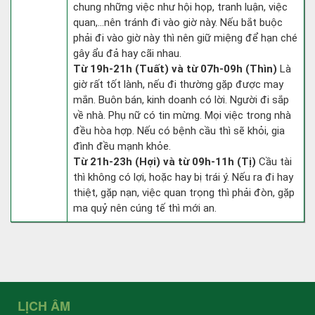
chung những việc như hội họp, tranh luận, việc
quan,…nên tránh đi vào giờ này. Nếu bắt buộc
phải đi vào giờ này thì nên giữ miệng để hạn ché
gây ẩu đả hay cãi nhau.
Từ 19h-21h (Tuất) và từ 07h-09h (Thìn)
Là
giờ rất tốt lành, nếu đi thường gặp được may
mắn. Buôn bán, kinh doanh có lời. Người đi sắp
về nhà. Phụ nữ có tin mừng. Mọi việc trong nhà
đều hòa hợp. Nếu có bệnh cầu thì sẽ khỏi, gia
đình đều mạnh khỏe.
Từ 21h-23h (Hợi) và từ 09h-11h (Tị)
Cầu tài
thì không có lợi, hoặc hay bị trái ý. Nếu ra đi hay
thiệt, gặp nạn, việc quan trọng thì phải đòn, gặp
ma quỷ nên cúng tế thì mới an.
LỊCH ÂM