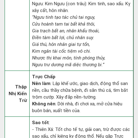
Ngưu: Kim Ngưu (con trâu): Kim tinh, sao xấu. Kỵ
xây cất, hôn nhân.
“Ngưu tinh tạo tác chủ tai nguy,
Cửu hoành tam tai bất khả thôi,
Gia trạch bất an, nhân khẩu thoái,
Điền tàm bất lợi, chủ nhân suy.
Giá thú, hôn nhân giai tự tổn,
Kim ngân tài cốc tiệm vô chi.
Nhược thị khai môn, tính phóng thủy,
Ngưu trư dương mã diệc thương bi.”
Trực Chấp
Nên làm
: Lập khế ước, giao dịch, động thổ san
Thập
nền, cầu thầy chữa bệnh, đi săn thú cá, tìm bắt
Nhị Kiến
trộm cướp. Xây đắp nền-tường.
Trừ
Không nên
: Dời nhà, đi chơi xa, mở cửa hiệu
buôn bán, xuất tiền của.
Sao tốt
:
- Thiên Xá: Tốt cho tế tự, giải oan, trừ được các
sao xấu, chỉ kiêng kỵ động thổ. Nếu gặp Trực