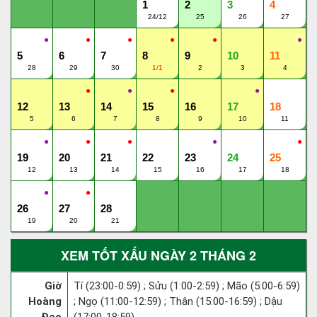
1
2
3
4
24/12
25
26
27
●
●
●
●
●
●
5
6
7
8
9
10
11
28
29
30
1/1
2
3
4
●
●
●
●
12
13
14
15
16
17
18
5
6
7
8
9
10
11
●
●
●
●
●
19
20
21
22
23
24
25
12
13
14
15
16
17
18
●
●
26
27
28
19
20
21
XEM TỐT XẤU NGÀY 2 THÁNG 2
Giờ
Tí (23:00-0:59) ; Sửu (1:00-2:59) ; Mão (5:00-6:59)
Hoàng
; Ngọ (11:00-12:59) ; Thân (15:00-16:59) ; Dậu