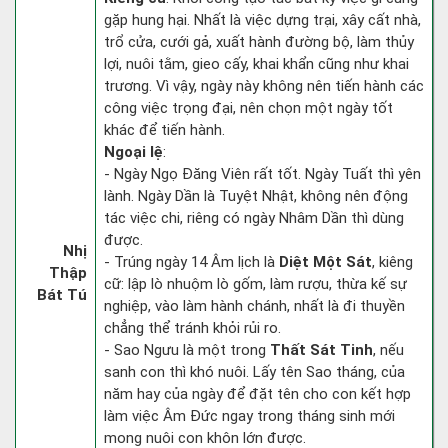
gặp hung hại. Nhất là việc dựng trại, xây cất nhà,
trổ cửa, cưới gả, xuất hành đường bộ, làm thủy
lợi, nuôi tằm, gieo cấy, khai khẩn cũng như khai
trương. Vì vậy, ngày này không nên tiến hành các
công việc trọng đại, nên chọn một ngày tốt
khác để tiến hành.
Ngoại lệ
:
- Ngày Ngọ Đăng Viên rất tốt. Ngày Tuất thì yên
lành. Ngày Dần là Tuyệt Nhật, không nên động
tác việc chi, riêng có ngày Nhâm Dần thì dùng
được.
Nhị
- Trúng ngày 14 Âm lịch là
Diệt Một Sát
, kiêng
Thập
cữ: lập lò nhuộm lò gốm, làm rượu, thừa kế sự
Bát Tú
nghiệp, vào làm hành chánh, nhất là đi thuyền
chẳng thể tránh khỏi rủi ro.
- Sao Ngưu là một trong
Thất Sát Tinh
, nếu
sanh con thì khó nuôi. Lấy tên Sao tháng, của
năm hay của ngày để đặt tên cho con kết hợp
làm việc Âm Đức ngay trong tháng sinh mới
mong nuôi con khôn lớn được.