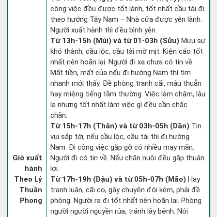
công việc đều được tốt lành, tốt nhất cầu tài đi
theo hướng Tây Nam – Nhà cửa được yên lành.
Người xuất hành thì đều bình yên.
Từ 13h-15h (Mùi) và từ 01-03h (Sửu)
Mưu sự
khó thành, cầu lộc, cầu tài mờ mịt. Kiện cáo tốt
nhất nên hoãn lại. Người đi xa chưa có tin về.
Mất tiền, mất của nếu đi hướng Nam thì tìm
nhanh mới thấy. Đề phòng tranh cãi, mâu thuẫn
hay miệng tiếng tầm thường. Việc làm chậm, lâu
la nhưng tốt nhất làm việc gì đều cần chắc
chắn.
Từ 15h-17h (Thân) và từ 03h-05h (Dần)
Tin
vui sắp tới, nếu cầu lộc, cầu tài thì đi hướng
Nam. Đi công việc gặp gỡ có nhiều may mắn.
Giờ xuất
Người đi có tin về. Nếu chăn nuôi đều gặp thuận
hành
lợi.
Theo Lý
Từ 17h-19h (Dậu) và từ 05h-07h (Mão)
Hay
Thuần
tranh luận, cãi cọ, gây chuyện đói kém, phải đề
Phong
phòng. Người ra đi tốt nhất nên hoãn lại. Phòng
người người nguyền rủa, tránh lây bệnh. Nói