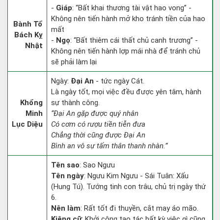
-
Giáp
: “Bất khai thương tài vật hao vong” -
Không nên tiến hành mở kho tránh tiền của hao
Bành Tổ
mất
Bách Kỵ
-
Ngọ
: “Bất thiêm cái thất chủ canh trương” -
Nhật
Không nên tiến hành lợp mái nhà để tránh chủ
sẽ phải làm lại
Ngày:
Đại An
- tức ngày Cát.
Là ngày tốt, mọi việc đều được yên tâm, hành
Khổng
sự thành công.
Minh
“Đại An gặp được quý nhân
Lục Diệu
Có cơm có rượu tiền tiễn đưa
Chẳng thời cũng được Đại An
Bình an vô sự tấm thân thanh nhàn.”
Tên sao
: Sao Ngưu
Tên ngày
: Ngưu Kim Ngưu - Sái Tuân: Xấu
(Hung Tú). Tướng tinh con trâu, chủ trị ngày thứ
6.
Nên làm
: Rất tốt đi thuyền, cắt may áo mão.
Kiêng cữ
: Khởi công tạo tác bất kỳ việc gì cũng