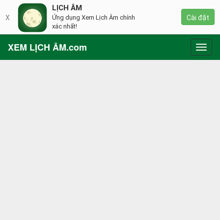
LỊCH ÂM
X
Ứng dụng Xem Lịch Âm chính
Cài đặt
xác nhất!
XEM LỊCH ÂM.com
Toggl
navig