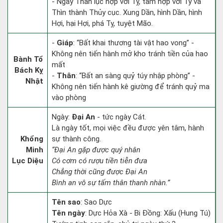
- Ngày Thân lục hợp với Tỵ, tam hợp với Tý và
Thìn thành Thủy cục. Xung Dần, hình Dần, hình
Hợi, hại Hợi, phá Tỵ, tuyệt Mão.
-
Giáp
: “Bất khai thương tài vật hao vong” -
Không nên tiến hành mở kho tránh tiền của hao
Bành Tổ
mất
Bách Kỵ
-
Thân
: “Bất an sàng quỷ túy nhập phòng” -
Nhật
Không nên tiến hành kê giường để tránh quỷ ma
vào phòng
Ngày:
Đại An
- tức ngày Cát.
Là ngày tốt, mọi việc đều được yên tâm, hành
Khổng
sự thành công.
Minh
“Đại An gặp được quý nhân
Lục Diệu
Có cơm có rượu tiền tiễn đưa
Chẳng thời cũng được Đại An
Bình an vô sự tấm thân thanh nhàn.”
Tên sao
: Sao Dực
Tên ngày
: Dực Hỏa Xà - Bi Đồng: Xấu (Hung Tú)