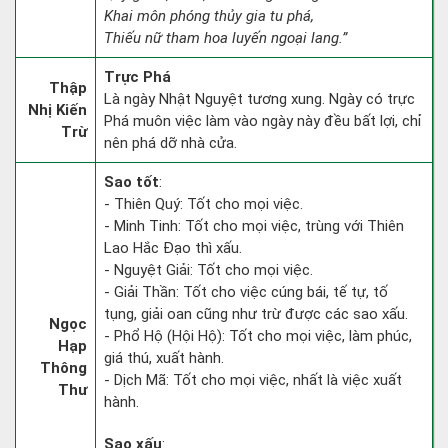
Khai môn phóng thủy gia tu phá,
Thiếu nữ tham hoa luyến ngoại lang.”
Trực Phá
Thập
Là ngày Nhật Nguyệt tương xung. Ngày có trực
Nhị Kiến
Phá muôn việc làm vào ngày này đều bất lợi, chỉ
Trừ
nên phá dỡ nhà cửa.
Sao tốt
:
- Thiên Quý: Tốt cho mọi việc.
- Minh Tinh: Tốt cho mọi việc, trùng với Thiên
Lao Hắc Đạo thì xấu.
- Nguyệt Giải: Tốt cho mọi việc.
- Giải Thần: Tốt cho việc cúng bái, tế tự, tố
tụng, giải oan cũng như trừ được các sao xấu.
Ngọc
- Phổ Hộ (Hội Hộ): Tốt cho mọi việc, làm phúc,
Hạp
giá thú, xuất hành.
Thông
- Dịch Mã: Tốt cho mọi việc, nhất là việc xuất
Thư
hành.
Sao xấu
: