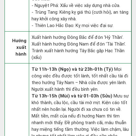
- Nguyệt Phá: Xấu về việc xây dựng nhà cửa.
- Trùng Tang: Kiêng kỵ giá thú (cưới hỏi), an táng
hay khởi công xây nhà.
- Thiên Lao Hắc Đạo: Kỵ mọi việc đại sự.
Xuất hành hướng Đông Bắc để đón 'Hỷ Thần'.
Hướng
Xuất hành hướng Đông Nam để đón 'Tài Thần'.
xuất
Tránh xuất hành hướng Tây Bắc gặp Hạc Thần
hành
(xấu)
Từ 11h-13h (Ngọ) và từ 23h-01h (Tý)
Mọi
công việc đều được tốt lành, tốt nhất cầu tài đi
theo hướng Tây Nam – Nhà cửa được yên lành.
Người xuất hành thì đều bình yên.
Từ 13h-15h (Mùi) và từ 01-03h (Sửu)
Mưu sự
khó thành, cầu lộc, cầu tài mờ mịt. Kiện cáo tốt
nhất nên hoãn lại. Người đi xa chưa có tin về.
Mất tiền, mất của nếu đi hướng Nam thì tìm
nhanh mới thấy. Đề phòng tranh cãi, mâu thuẫn
hay miệng tiếng tầm thường. Việc làm chậm, lâu