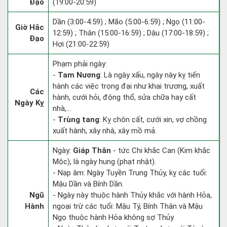
Đạo
(19:00-20:59)
Dần (3:00-4:59) ; Mão (5:00-6:59) ; Ngọ (11:00-
Giờ Hắc
12:59) ; Thân (15:00-16:59) ; Dậu (17:00-18:59) ;
Đạo
Hợi (21:00-22:59)
Phạm phải ngày:
-
Tam Nương
: Là ngày xấu, ngày này kỵ tiến
hành các việc trọng đại như khai trương, xuất
Các
hành, cưới hỏi, động thổ, sửa chữa hay cất
Ngày Kỵ
nhà,...
-
Trùng tang
: Kỵ chôn cất, cưới xin, vợ chồng
xuất hành, xây nhà, xây mồ mả.
Ngày:
Giáp Thân
- tức Chi khắc Can (Kim khắc
Mộc), là ngày hung (phạt nhật).
- Nạp âm: Ngày Tuyền Trung Thủy, kỵ các tuổi:
Mậu Dần và Bính Dần.
Ngũ
- Ngày này thuộc hành Thủy khắc với hành Hỏa,
Hành
ngoại trừ các tuổi: Mậu Tý, Bính Thân và Mậu
Ngọ thuộc hành Hỏa không sợ Thủy.