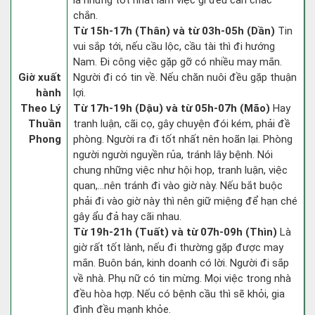
la nhưng tốt nhất làm việc gì đều cần chắc
chắn.
Từ 15h-17h (Thân) và từ 03h-05h (Dần)
Tin
vui sắp tới, nếu cầu lộc, cầu tài thì đi hướng
Nam. Đi công việc gặp gỡ có nhiều may mắn.
Giờ xuất
Người đi có tin về. Nếu chăn nuôi đều gặp thuận
hành
lợi.
Theo Lý
Từ 17h-19h (Dậu) và từ 05h-07h (Mão)
Hay
Thuần
tranh luận, cãi cọ, gây chuyện đói kém, phải đề
Phong
phòng. Người ra đi tốt nhất nên hoãn lại. Phòng
người người nguyền rủa, tránh lây bệnh. Nói
chung những việc như hội họp, tranh luận, việc
quan,…nên tránh đi vào giờ này. Nếu bắt buộc
phải đi vào giờ này thì nên giữ miệng để hạn ché
gây ẩu đả hay cãi nhau.
Từ 19h-21h (Tuất) và từ 07h-09h (Thìn)
Là
giờ rất tốt lành, nếu đi thường gặp được may
mắn. Buôn bán, kinh doanh có lời. Người đi sắp
về nhà. Phụ nữ có tin mừng. Mọi việc trong nhà
đều hòa hợp. Nếu có bệnh cầu thì sẽ khỏi, gia
đình đều mạnh khỏe.