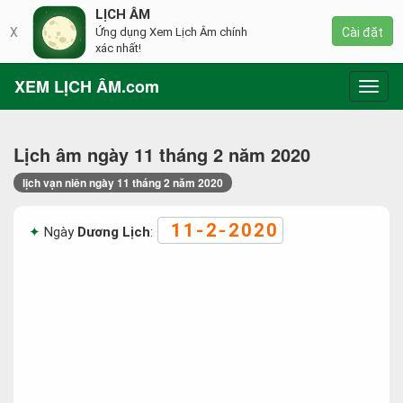
LỊCH ÂM
X
Ứng dụng Xem Lịch Âm chính
Cài đặt
xác nhất!
XEM LỊCH ÂM.com
Toggl
navig
Lịch âm ngày 11 tháng 2 năm 2020
lịch vạn niên ngày 11 tháng 2 năm 2020
11-2-2020
Ngày
Dương Lịch
: