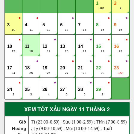
1
2
8/1
9
●
●
●
●
●
3
4
5
6
7
8
9
10
11
12
13
14
15
16
●
●
●
●
●
10
11
12
13
14
15
16
17
18
19
20
21
22
23
●
●
●
●
●
17
18
19
20
21
22
23
24
25
26
27
28
29
1/2
●
●
●
●
24
25
26
27
28
29
2
3
4
5
6
7
XEM TỐT XẤU NGÀY 11 THÁNG 2
Giờ
Tí (23:00-0:59) ; Sửu (1:00-2:59) ; Thìn (7:00-8:59)
Hoàng
; Tỵ (9:00-10:59) ; Mùi (13:00-14:59) ; Tuất