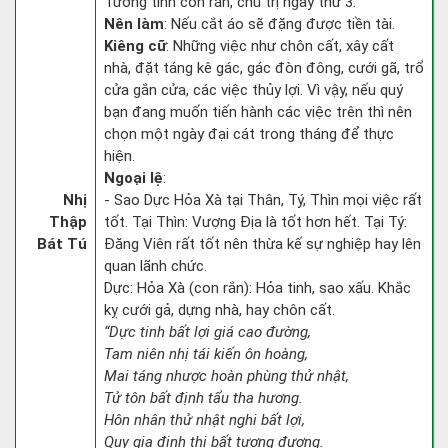
Tướng tinh con rắn, chủ trị ngày thứ 3.
Nên làm
: Nếu cắt áo sẽ đặng được tiền tài.
Kiêng cữ
: Những việc như chôn cất, xây cất
nhà, đặt táng kê gác, gác đòn đông, cưới gã, trổ
cửa gắn cửa, các việc thủy lợi. Vì vậy, nếu quý
bạn đang muốn tiến hành các việc trên thì nên
chọn một ngày đại cát trong tháng để thực
hiện.
Ngoại lệ
:
Nhị
- Sao Dực Hỏa Xà tại Thân, Tý, Thìn mọi việc rất
Thập
tốt. Tại Thìn: Vượng Địa là tốt hơn hết. Tại Tý:
Bát Tú
Đăng Viên rất tốt nên thừa kế sự nghiệp hay lên
quan lãnh chức.
Dực: Hỏa Xà (con rắn): Hỏa tinh, sao xấu. Khắc
kỵ cưới gả, dựng nhà, hay chôn cất.
“Dực tinh bất lợi giá cao đường,
Tam niên nhị tái kiến ôn hoàng,
Mai táng nhược hoàn phùng thử nhật,
Tử tôn bất định tẩu tha hương.
Hôn nhân thử nhật nghi bất lợi,
Quy gia định thị bất tương đương.