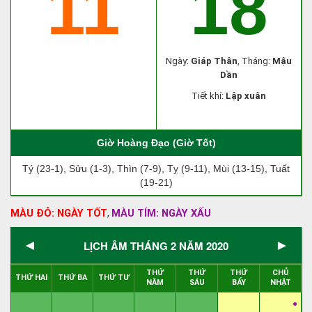
11
18
Ngày:
Giáp Thân
, Tháng:
Mậu
Dần
Tiết khí:
Lập xuân
Giờ Hoàng Đạo (Giờ Tốt)
Tý (23-1), Sửu (1-3), Thìn (7-9), Tỵ (9-11), Mùi (13-15), Tuất
(19-21)
MÀU ĐỎ: NGÀY TỐT
MÀU TÍM: NGÀY XẤU
,
◄
►
LỊCH ÂM THÁNG 2 NĂM 2020
THỨ
THỨ
THỨ
CHỦ
THỨ HAI
THỨ BA
THỨ TƯ
NĂM
SÁU
BẨY
NHẬT
●