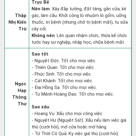
Trực Bế
Nên làm
: Xây đắp tường, đặt táng, gắn cửa, kê
Thập
gác, làm cầu. Khởi công lò nhuộm lò gốm, uống
Nhị Kiến
thuốc, trị bệnh (nhưng chớ trị bệnh mắt), tu sửa
Trừ
cây cối.
Không nên
: Lên quan nhậm chức, thừa kế chức
tước hay sự nghiệp, nhập học, chữa bệnh mắt.
Sao tốt
:
- Nguyệt Đức: Tốt cho mọi việc.
- Thiên Quan: Tốt cho mọi việc.
- Phúc Sinh: Tốt cho mọi việc.
- Cát Khánh: Tốt cho mọi việc.
Ngọc
- Đại Hồng Sa: Tốt cho mọi việc.
Hạp
- Tư Mệnh Hoàng Đạo: Tốt cho mọi việc.
Thông
Thư
Sao xấu
:
- Hoang Vu: Xấu cho mọi công việc.
- Nguyệt Hư (Nguyệt Sát): Xấu nếu làm việc giá
thú (cưới hỏi), mở cửa hoặc mở hàng.
- Tứ Thời Cô Quả: Kỵ việc giá thú (cưới hỏi).