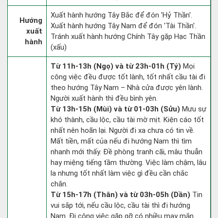
Xuất hành hướng Tây Bắc để đón 'Hỷ Thần'.
Hướng
Xuất hành hướng Tây Nam để đón 'Tài Thần'.
xuất
Tránh xuất hành hướng Chính Tây gặp Hạc Thần
hành
(xấu)
Từ 11h-13h (Ngọ) và từ 23h-01h (Tý)
Mọi
công việc đều được tốt lành, tốt nhất cầu tài đi
theo hướng Tây Nam – Nhà cửa được yên lành.
Người xuất hành thì đều bình yên.
Từ 13h-15h (Mùi) và từ 01-03h (Sửu)
Mưu sự
khó thành, cầu lộc, cầu tài mờ mịt. Kiện cáo tốt
nhất nên hoãn lại. Người đi xa chưa có tin về.
Mất tiền, mất của nếu đi hướng Nam thì tìm
nhanh mới thấy. Đề phòng tranh cãi, mâu thuẫn
hay miệng tiếng tầm thường. Việc làm chậm, lâu
la nhưng tốt nhất làm việc gì đều cần chắc
chắn.
Từ 15h-17h (Thân) và từ 03h-05h (Dần)
Tin
vui sắp tới, nếu cầu lộc, cầu tài thì đi hướng
Nam. Đi công việc gặp gỡ có nhiều may mắn.