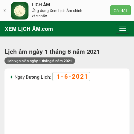
LỊCH ÂM
X
Ứng dụng Xem Lịch Âm chính
Cài đặt
xác nhất!
XEM LỊCH ÂM.com
Toggl
navig
Lịch âm ngày 1 tháng 6 năm 2021
lịch vạn niên ngày 1 tháng 6 năm 2021
1-6-2021
Ngày
Dương Lịch
: