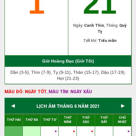
1
21
Ngày:
Canh Thìn
, Tháng:
Quý
Tỵ
Tiết khí:
Tiểu mãn
Giờ Hoàng Đạo (Giờ Tốt)
Dần (3-5), Thìn (7-9), Tỵ (9-11), Thân (15-17), Dậu (17-19),
Hợi (21-23)
MÀU ĐỎ: NGÀY TỐT
MÀU TÍM: NGÀY XẤU
,
◄
►
LỊCH ÂM THÁNG 6 NĂM 2021
THỨ
THỨ
THỨ
CHỦ
THỨ HAI
THỨ BA
THỨ TƯ
NĂM
SÁU
BẨY
NHẬT
●
●
●
●