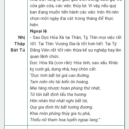
cửa gắn cửa, các việc thủy lợi. Vì vậy, nếu quý
bạn đang muốn tiến hành các việc trên thì nên
chọn một ngày đại cát trong tháng để thực
hiện.
Ngoại lệ
:
Nhị
- Sao Dực Hỏa Xà tại Thân, Tý, Thìn mọi việc rất
Thập
tốt. Tại Thìn: Vượng Địa là tốt hơn hết. Tại Tý:
Bát Tú
Đăng Viên rất tốt nên thừa kế sự nghiệp hay lên
quan lãnh chức.
Dực: Hỏa Xà (con rắn): Hỏa tinh, sao xấu. Khắc
kỵ cưới gả, dựng nhà, hay chôn cất.
“Dực tinh bất lợi giá cao đường,
Tam niên nhị tái kiến ôn hoàng,
Mai táng nhược hoàn phùng thử nhật,
Tử tôn bất định tẩu tha hương.
Hôn nhân thử nhật nghi bất lợi,
Quy gia định thị bất tương đương.
Khai môn phóng thủy gia tu phá,
Thiếu nữ tham hoa luyến ngoại lang.”