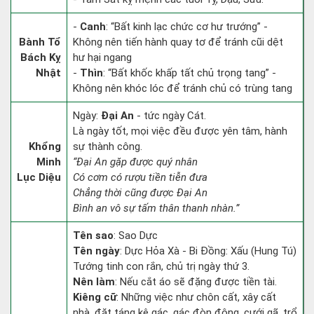
-
Canh
: “Bất kinh lạc chức cơ hư trướng” -
Bành Tổ
Không nên tiến hành quay tơ để tránh cũi dệt
Bách Kỵ
hư hại ngang
Nhật
-
Thìn
: “Bất khốc khấp tất chủ trọng tang” -
Không nên khóc lóc để tránh chủ có trùng tang
Ngày:
Đại An
- tức ngày Cát.
Là ngày tốt, mọi việc đều được yên tâm, hành
Khổng
sự thành công.
Minh
“Đại An gặp được quý nhân
Lục Diệu
Có cơm có rượu tiền tiễn đưa
Chẳng thời cũng được Đại An
Bình an vô sự tấm thân thanh nhàn.”
Tên sao
: Sao Dực
Tên ngày
: Dực Hỏa Xà - Bi Đồng: Xấu (Hung Tú)
Tướng tinh con rắn, chủ trị ngày thứ 3.
Nên làm
: Nếu cắt áo sẽ đặng được tiền tài.
Kiêng cữ
: Những việc như chôn cất, xây cất
nhà, đặt táng kê gác, gác đòn đông, cưới gã, trổ