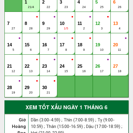
1
2
3
4
5
6
21/4
22
23
24
25
26
●
●
●
●
●
7
8
9
10
11
12
13
27
28
29
1/5
2
3
4
●
●
●
●
●
14
15
16
17
18
19
20
5
6
7
8
9
10
11
●
●
●
●
21
22
23
24
25
26
27
12
13
14
15
16
17
18
●
●
●
28
29
30
19
20
21
XEM TỐT XẤU NGÀY 1 THÁNG 6
Giờ
Dần (3:00-4:59) ; Thìn (7:00-8:59) ; Tỵ (9:00-
Hoàng
10:59) ; Thân (15:00-16:59) ; Dậu (17:00-18:59) ;