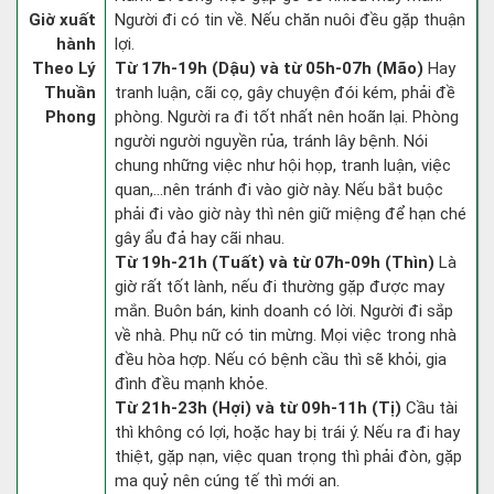
Giờ xuất
Người đi có tin về. Nếu chăn nuôi đều gặp thuận
hành
lợi.
Theo Lý
Từ 17h-19h (Dậu) và từ 05h-07h (Mão)
Hay
Thuần
tranh luận, cãi cọ, gây chuyện đói kém, phải đề
Phong
phòng. Người ra đi tốt nhất nên hoãn lại. Phòng
người người nguyền rủa, tránh lây bệnh. Nói
chung những việc như hội họp, tranh luận, việc
quan,…nên tránh đi vào giờ này. Nếu bắt buộc
phải đi vào giờ này thì nên giữ miệng để hạn ché
gây ẩu đả hay cãi nhau.
Từ 19h-21h (Tuất) và từ 07h-09h (Thìn)
Là
giờ rất tốt lành, nếu đi thường gặp được may
mắn. Buôn bán, kinh doanh có lời. Người đi sắp
về nhà. Phụ nữ có tin mừng. Mọi việc trong nhà
đều hòa hợp. Nếu có bệnh cầu thì sẽ khỏi, gia
đình đều mạnh khỏe.
Từ 21h-23h (Hợi) và từ 09h-11h (Tị)
Cầu tài
thì không có lợi, hoặc hay bị trái ý. Nếu ra đi hay
thiệt, gặp nạn, việc quan trọng thì phải đòn, gặp
ma quỷ nên cúng tế thì mới an.