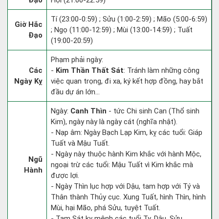
Đạo
Hợi (21:00-22:59)
Tí (23:00-0:59) ; Sửu (1:00-2:59) ; Mão (5:00-6:59)
Giờ Hắc
; Ngọ (11:00-12:59) ; Mùi (13:00-14:59) ; Tuất
Đạo
(19:00-20:59)
Phạm phải ngày:
Các
-
Kim Thần Thất Sát
: Tránh làm những công
Ngày Kỵ
việc quan trọng, đi xa, ký kết hợp đồng, hay bắt
đầu dự án lớn...
Ngày:
Canh Thìn
- tức Chi sinh Can (Thổ sinh
Kim), ngày này là ngày cát (nghĩa nhật).
- Nạp âm: Ngày Bạch Lạp Kim, kỵ các tuổi: Giáp
Tuất và Mậu Tuất.
- Ngày này thuộc hành Kim khắc với hành Mộc,
Ngũ
ngoại trừ các tuổi: Mậu Tuất vì Kim khắc mà
Hành
được lợi.
- Ngày Thìn lục hợp với Dậu, tam hợp với Tý và
Thân thành Thủy cục. Xung Tuất, hình Thìn, hình
Mùi, hại Mão, phá Sửu, tuyệt Tuất.
- Tam Sát kỵ mệnh các tuổi Tỵ, Dậu, Sửu.