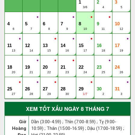
1
2
3
3/6
4
5
●
●
●
●
4
5
6
7
8
9
10
6
7
8
9
10
11
12
●
●
●
●
●
11
12
13
14
15
16
17
13
14
15
16
17
18
19
●
●
●
●
18
19
20
21
22
23
24
20
21
22
23
24
25
26
●
●
●
●
●
25
26
27
28
29
30
31
27
28
29
30
1/7
2
3
XEM TỐT XẤU NGÀY 8 THÁNG 7
Giờ
Dần (3:00-4:59) ; Thìn (7:00-8:59) ; Tỵ (9:00-
Hoàng
10:59) ; Thân (15:00-16:59) ; Dậu (17:00-18:59) ;