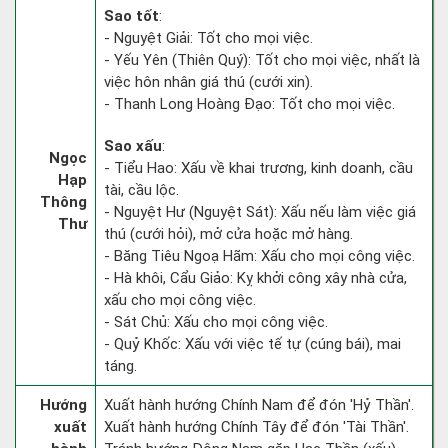
Sao tốt
:
- Nguyệt Giải: Tốt cho mọi việc.
- Yếu Yên (Thiên Quý): Tốt cho mọi việc, nhất là
việc hôn nhân giá thú (cưới xin).
- Thanh Long Hoàng Đạo: Tốt cho mọi việc.
Sao xấu
:
Ngọc
- Tiểu Hao: Xấu về khai trương, kinh doanh, cầu
Hạp
tài, cầu lộc.
Thông
- Nguyệt Hư (Nguyệt Sát): Xấu nếu làm việc giá
Thư
thú (cưới hỏi), mở cửa hoặc mở hàng.
- Băng Tiêu Ngoạ Hãm: Xấu cho mọi công việc.
- Hà khôi, Cẩu Giảo: Kỵ khởi công xây nhà cửa,
xấu cho mọi công việc.
- Sát Chủ: Xấu cho mọi công việc.
- Quỷ Khốc: Xấu với việc tế tự (cúng bái), mai
táng.
Hướng
Xuất hành hướng Chính Nam để đón 'Hỷ Thần'.
xuất
Xuất hành hướng Chính Tây để đón 'Tài Thần'.