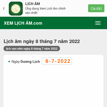
LỊCH ÂM
X
Ứng dụng Xem Lịch Âm chính
Cài đặt
xác nhất!
XEM LỊCH ÂM.com
Toggl
navig
Lịch âm ngày 8 tháng 7 năm 2022
lịch vạn niên ngày 8 tháng 7 năm 2022
8-7-2022
Ngày
Dương Lịch
: