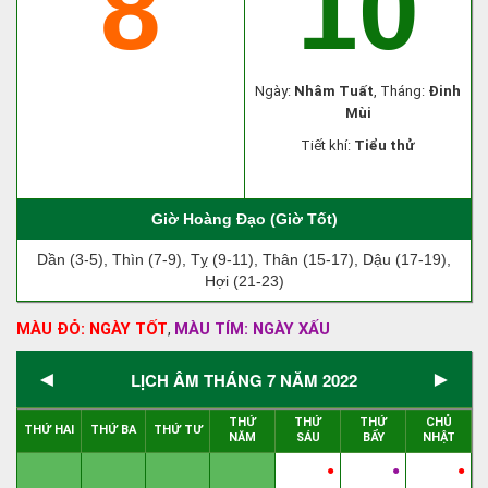
8
10
Ngày:
Nhâm Tuất
, Tháng:
Đinh
Mùi
Tiết khí:
Tiểu thử
Giờ Hoàng Đạo (Giờ Tốt)
Dần (3-5), Thìn (7-9), Tỵ (9-11), Thân (15-17), Dậu (17-19),
Hợi (21-23)
MÀU ĐỎ: NGÀY TỐT
MÀU TÍM: NGÀY XẤU
,
◄
►
LỊCH ÂM THÁNG 7 NĂM 2022
THỨ
THỨ
THỨ
CHỦ
THỨ HAI
THỨ BA
THỨ TƯ
NĂM
SÁU
BẨY
NHẬT
●
●
●