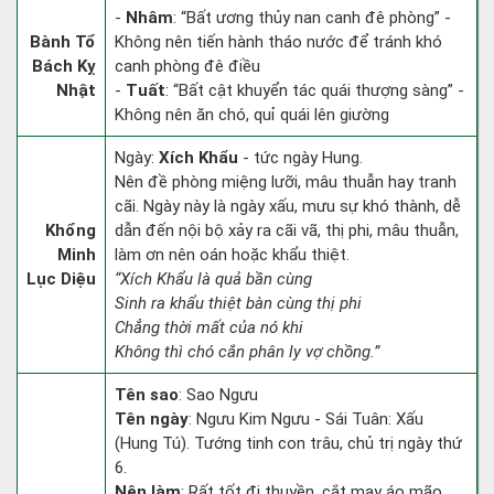
-
Nhâm
: “Bất ương thủy nan canh đê phòng” -
Bành Tổ
Không nên tiến hành tháo nước để tránh khó
Bách Kỵ
canh phòng đê điều
Nhật
-
Tuất
: “Bất cật khuyển tác quái thượng sàng” -
Không nên ăn chó, quỉ quái lên giường
Ngày:
Xích Khẩu
- tức ngày Hung.
Nên đề phòng miệng lưỡi, mâu thuẫn hay tranh
cãi. Ngày này là ngày xấu, mưu sự khó thành, dễ
Khổng
dẫn đến nội bộ xảy ra cãi vã, thị phi, mâu thuẫn,
Minh
làm ơn nên oán hoặc khẩu thiệt.
Lục Diệu
“Xích Khẩu là quả bần cùng
Sinh ra khẩu thiệt bàn cùng thị phi
Chẳng thời mất của nó khi
Không thì chó cắn phân ly vợ chồng.”
Tên sao
: Sao Ngưu
Tên ngày
: Ngưu Kim Ngưu - Sái Tuân: Xấu
(Hung Tú). Tướng tinh con trâu, chủ trị ngày thứ
6.
Nên làm
: Rất tốt đi thuyền, cắt may áo mão.