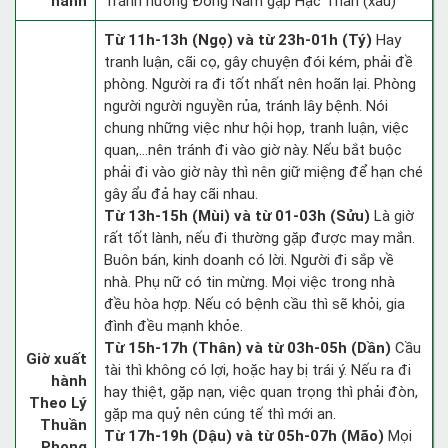
hành
Tránh hướng Đông Nam gặp Hạc Thần (xấu)
Từ 11h-13h (Ngọ) và từ 23h-01h (Tý)
Hay
tranh luận, cãi cọ, gây chuyện đói kém, phải đề
phòng. Người ra đi tốt nhất nên hoãn lại. Phòng
người người nguyền rủa, tránh lây bệnh. Nói
chung những việc như hội họp, tranh luận, việc
quan,…nên tránh đi vào giờ này. Nếu bắt buộc
phải đi vào giờ này thì nên giữ miệng để hạn ché
gây ẩu đả hay cãi nhau.
Từ 13h-15h (Mùi) và từ 01-03h (Sửu)
Là giờ
rất tốt lành, nếu đi thường gặp được may mắn.
Buôn bán, kinh doanh có lời. Người đi sắp về
nhà. Phụ nữ có tin mừng. Mọi việc trong nhà
đều hòa hợp. Nếu có bệnh cầu thì sẽ khỏi, gia
đình đều mạnh khỏe.
Từ 15h-17h (Thân) và từ 03h-05h (Dần)
Cầu
Giờ xuất
tài thì không có lợi, hoặc hay bị trái ý. Nếu ra đi
hành
hay thiệt, gặp nạn, việc quan trọng thì phải đòn,
Theo Lý
gặp ma quỷ nên cúng tế thì mới an.
Thuần
Từ 17h-19h (Dậu) và từ 05h-07h (Mão)
Mọi
Phong