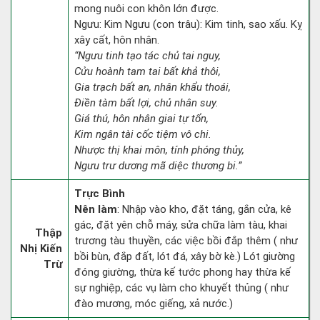
mong nuôi con khôn lớn được.
Ngưu: Kim Ngưu (con trâu): Kim tinh, sao xấu. Kỵ
xây cất, hôn nhân.
“Ngưu tinh tạo tác chủ tai nguy,
Cửu hoành tam tai bất khả thôi,
Gia trạch bất an, nhân khẩu thoái,
Điền tàm bất lợi, chủ nhân suy.
Giá thú, hôn nhân giai tự tổn,
Kim ngân tài cốc tiệm vô chi.
Nhược thị khai môn, tính phóng thủy,
Ngưu trư dương mã diệc thương bi.”
Trực Bình
Nên làm
: Nhập vào kho, đặt táng, gắn cửa, kê
gác, đặt yên chỗ máy, sửa chữa làm tàu, khai
Thập
trương tàu thuyền, các việc bồi đắp thêm ( như
Nhị Kiến
bồi bùn, đắp đất, lót đá, xây bờ kè.) Lót giường
Trừ
đóng giường, thừa kế tước phong hay thừa kế
sự nghiệp, các vụ làm cho khuyết thủng ( như
đào mương, móc giếng, xả nước.)