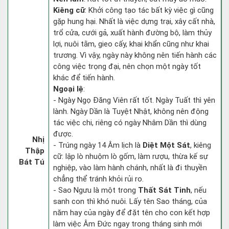
Kiêng cữ
: Khởi công tạo tác bất kỳ việc gì cũng
gặp hung hại. Nhất là việc dựng trại, xây cất nhà,
trổ cửa, cưới gả, xuất hành đường bộ, làm thủy
lợi, nuôi tằm, gieo cấy, khai khẩn cũng như khai
trương. Vì vậy, ngày này không nên tiến hành các
công việc trọng đại, nên chọn một ngày tốt
khác để tiến hành.
Ngoại lệ
:
- Ngày Ngọ Đăng Viên rất tốt. Ngày Tuất thì yên
lành. Ngày Dần là Tuyệt Nhật, không nên động
tác việc chi, riêng có ngày Nhâm Dần thì dùng
được.
Nhị
- Trúng ngày 14 Âm lịch là
Diệt Một Sát
, kiêng
Thập
cữ: lập lò nhuộm lò gốm, làm rượu, thừa kế sự
Bát Tú
nghiệp, vào làm hành chánh, nhất là đi thuyền
chẳng thể tránh khỏi rủi ro.
- Sao Ngưu là một trong
Thất Sát Tinh
, nếu
sanh con thì khó nuôi. Lấy tên Sao tháng, của
năm hay của ngày để đặt tên cho con kết hợp
làm việc Âm Đức ngay trong tháng sinh mới