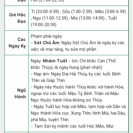
Đạo
Hợi (21:00-22:59)
Tí (23:00-0:59) ; Sửu (1:00-2:59) ; Mão (5:00-6:59)
Giờ Hắc
; Ngọ (11:00-12:59) ; Mùi (13:00-14:59) ; Tuất
Đạo
(19:00-20:59)
Phạm phải ngày:
Các
-
Sát Chủ Âm
: Ngày Sát Chủ Âm là ngày kỵ các
Ngày Kỵ
việc về mai táng, tu sửa mộ phần.
Ngày:
Nhâm Tuất
- tức Chi khắc Can (Thổ
khắc Thủy), là ngày hung (phạt nhật).
- Nạp âm: Ngày Đại Hải Thủy, kỵ các tuổi: Bính
Thìn và Giáp Thìn.
- Ngày này thuộc hành Thủy khắc với hành Hỏa,
Ngũ
ngoại trừ các tuổi: Mậu Tý, Bính Thân và Mậu
Hành
Ngọ thuộc hành Hỏa không sợ Thủy.
- Ngày Tuất lục hợp với Mão, tam hợp với Dần và
Ngọ thành Hỏa cục. Xung Thìn, hình Mùi, hại Dậu,
phá Mùi, tuyệt Thìn.
- Tam Sát kỵ mệnh các tuổi Hợi, Mão, Mùi.