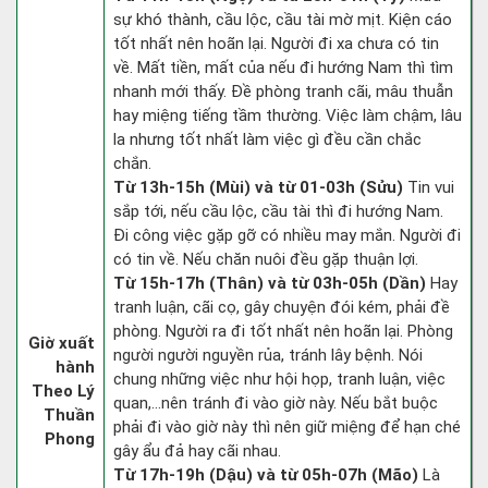
sự khó thành, cầu lộc, cầu tài mờ mịt. Kiện cáo
tốt nhất nên hoãn lại. Người đi xa chưa có tin
về. Mất tiền, mất của nếu đi hướng Nam thì tìm
nhanh mới thấy. Đề phòng tranh cãi, mâu thuẫn
hay miệng tiếng tầm thường. Việc làm chậm, lâu
la nhưng tốt nhất làm việc gì đều cần chắc
chắn.
Từ 13h-15h (Mùi) và từ 01-03h (Sửu)
Tin vui
sắp tới, nếu cầu lộc, cầu tài thì đi hướng Nam.
Đi công việc gặp gỡ có nhiều may mắn. Người đi
có tin về. Nếu chăn nuôi đều gặp thuận lợi.
Từ 15h-17h (Thân) và từ 03h-05h (Dần)
Hay
tranh luận, cãi cọ, gây chuyện đói kém, phải đề
phòng. Người ra đi tốt nhất nên hoãn lại. Phòng
Giờ xuất
người người nguyền rủa, tránh lây bệnh. Nói
hành
chung những việc như hội họp, tranh luận, việc
Theo Lý
quan,…nên tránh đi vào giờ này. Nếu bắt buộc
Thuần
phải đi vào giờ này thì nên giữ miệng để hạn ché
Phong
gây ẩu đả hay cãi nhau.
Từ 17h-19h (Dậu) và từ 05h-07h (Mão)
Là