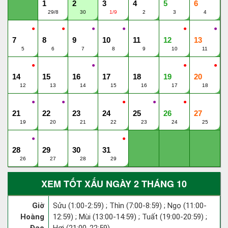
1
2
3
4
5
6
29/8
30
1/9
2
3
4
●
●
●
●
●
●
7
8
9
10
11
12
13
5
6
7
8
9
10
11
●
●
●
●
14
15
16
17
18
19
20
12
13
14
15
16
17
18
●
●
●
●
●
21
22
23
24
25
26
27
19
20
21
22
23
24
25
●
●
28
29
30
31
26
27
28
29
XEM TỐT XẤU NGÀY 2 THÁNG 10
Giờ
Sửu (1:00-2:59) ; Thìn (7:00-8:59) ; Ngọ (11:00-
Hoàng
12:59) ; Mùi (13:00-14:59) ; Tuất (19:00-20:59) ;