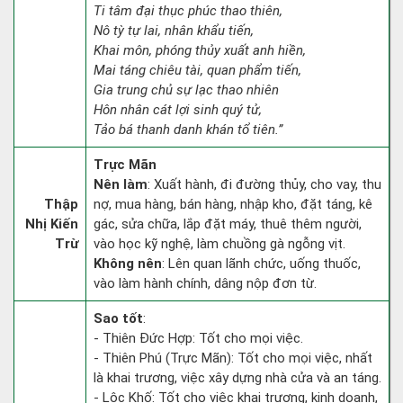
Ti tâm đại thục phúc thao thiên,
Nô tỳ tự lai, nhân khẩu tiến,
Khai môn, phóng thủy xuất anh hiền,
Mai táng chiêu tài, quan phẩm tiến,
Gia trung chủ sự lạc thao nhiên
Hôn nhân cát lợi sinh quý tử,
Tảo bá thanh danh khán tổ tiên.”
Trực Mãn
Nên làm
: Xuất hành, đi đường thủy, cho vay, thu
Thập
nợ, mua hàng, bán hàng, nhập kho, đặt táng, kê
Nhị Kiến
gác, sửa chữa, lắp đặt máy, thuê thêm người,
Trừ
vào học kỹ nghệ, làm chuồng gà ngỗng vịt.
Không nên
: Lên quan lãnh chức, uống thuốc,
vào làm hành chính, dâng nộp đơn từ.
Sao tốt
:
- Thiên Đức Hợp: Tốt cho mọi việc.
- Thiên Phú (Trực Mãn): Tốt cho mọi việc, nhất
là khai trương, việc xây dựng nhà cửa và an táng.
- Lộc Khố: Tốt cho việc khai trương, kinh doanh,