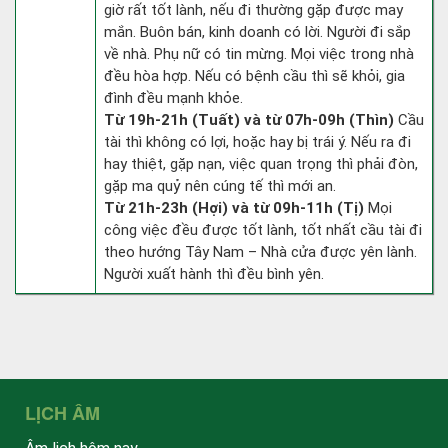
giờ rất tốt lành, nếu đi thường gặp được may
mắn. Buôn bán, kinh doanh có lời. Người đi sắp
về nhà. Phụ nữ có tin mừng. Mọi việc trong nhà
đều hòa hợp. Nếu có bệnh cầu thì sẽ khỏi, gia
đình đều mạnh khỏe.
Từ 19h-21h (Tuất) và từ 07h-09h (Thìn)
Cầu
tài thì không có lợi, hoặc hay bị trái ý. Nếu ra đi
hay thiệt, gặp nạn, việc quan trọng thì phải đòn,
gặp ma quỷ nên cúng tế thì mới an.
Từ 21h-23h (Hợi) và từ 09h-11h (Tị)
Mọi
công việc đều được tốt lành, tốt nhất cầu tài đi
theo hướng Tây Nam – Nhà cửa được yên lành.
Người xuất hành thì đều bình yên.
LỊCH ÂM