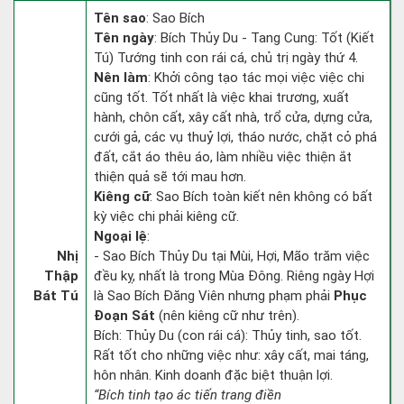
Tên sao
: Sao Bích
Tên ngày
: Bích Thủy Du - Tang Cung: Tốt (Kiết
Tú) Tướng tinh con rái cá, chủ trị ngày thứ 4.
Nên làm
: Khởi công tạo tác mọi việc việc chi
cũng tốt. Tốt nhất là việc khai trương, xuất
hành, chôn cất, xây cất nhà, trổ cửa, dựng cửa,
cưới gả, các vụ thuỷ lợi, tháo nước, chặt cỏ phá
đất, cắt áo thêu áo, làm nhiều việc thiện ắt
thiện quả sẽ tới mau hơn.
Kiêng cữ
: Sao Bích toàn kiết nên không có bất
kỳ việc chi phải kiêng cữ.
Ngoại lệ
:
Nhị
- Sao Bích Thủy Du tại Mùi, Hợi, Mão trăm việc
Thập
đều kỵ, nhất là trong Mùa Đông. Riêng ngày Hợi
Bát Tú
là Sao Bích Đăng Viên nhưng phạm phải
Phục
Đoạn Sát
(nên kiêng cữ như trên).
Bích: Thủy Du (con rái cá): Thủy tinh, sao tốt.
Rất tốt cho những việc như: xây cất, mai táng,
hôn nhân. Kinh doanh đặc biệt thuận lợi.
“Bích tinh tạo ác tiến trang điền