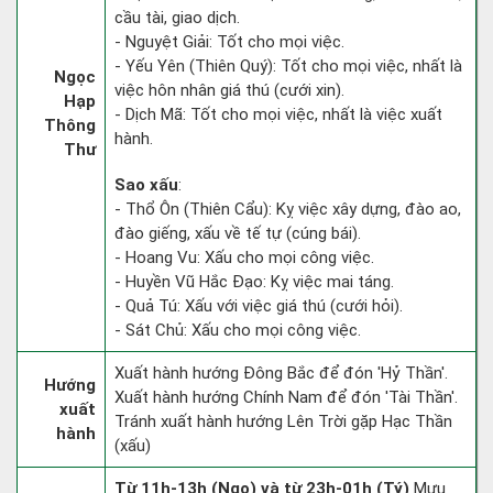
cầu tài, giao dịch.
- Nguyệt Giải: Tốt cho mọi việc.
- Yếu Yên (Thiên Quý): Tốt cho mọi việc, nhất là
Ngọc
việc hôn nhân giá thú (cưới xin).
Hạp
- Dịch Mã: Tốt cho mọi việc, nhất là việc xuất
Thông
hành.
Thư
Sao xấu
:
- Thổ Ôn (Thiên Cẩu): Kỵ việc xây dựng, đào ao,
đào giếng, xấu về tế tự (cúng bái).
- Hoang Vu: Xấu cho mọi công việc.
- Huyền Vũ Hắc Đạo: Kỵ việc mai táng.
- Quả Tú: Xấu với việc giá thú (cưới hỏi).
- Sát Chủ: Xấu cho mọi công việc.
Xuất hành hướng Đông Bắc để đón 'Hỷ Thần'.
Hướng
Xuất hành hướng Chính Nam để đón 'Tài Thần'.
xuất
Tránh xuất hành hướng Lên Trời gặp Hạc Thần
hành
(xấu)
Từ 11h-13h (Ngọ) và từ 23h-01h (Tý)
Mưu