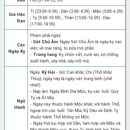
Đạo
Hợi (21:00-22:59)
Tí (23:00-0:59) ; Dần (3:00-4:59) ; Mão (5:00-6:59)
Giờ Hắc
; Tỵ (9:00-10:59) ; Thân (15:00-16:59) ; Dậu
Đạo
(17:00-18:59)
Phạm phải ngày:
-
Sát Chủ Âm
: Ngày Sát Chủ Âm là ngày kỵ các
Các
việc về mai táng, tu sửa mộ phần.
Ngày Kỵ
-
Trùng tang
: Kỵ chôn cất, cưới xin, vợ chồng
xuất hành, xây nhà, xây mồ mả.
Ngày:
Kỷ Hợi
- tức Can khắc Chi (Thổ khắc
Thủy), ngày này là ngày cát trung bình (chế
nhật).
- Nạp âm: Ngày Bình Địa Mộc, kỵ các tuổi: Quý
Tỵ và Ất Mùi.
Ngũ
- Ngày này thuộc hành Mộc khắc với hành Thổ,
Hành
ngoại trừ các tuổi: Tân Mùi, Kỷ Dậu và Đinh Tỵ
thuộc hành Thổ không sợ Mộc.
- Ngày Hợi lục hợp với Dần, tam hợp với Mão và
Mùi thành Mộc cục. Xung Tỵ, hình Hợi, hại Thân,