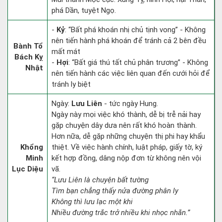
phá Dần, tuyệt Ngọ.
-
Kỷ
: “Bất phá khoán nhị chủ tịnh vong” - Không
nên tiến hành phá khoán để tránh cả 2 bên đều
Bành Tổ
mất mát
Bách Kỵ
-
Hợi
: “Bất giá thú tất chủ phân trương” - Không
Nhật
nên tiến hành các việc liên quan đến cưới hỏi để
tránh ly biệt
Ngày:
Lưu Liên
- tức ngày Hung.
Ngày này mọi việc khó thành, dễ bị trễ nải hay
gặp chuyện dây dưa nên rất khó hoàn thành.
Hơn nữa, dễ gặp những chuyện thị phi hay khẩu
Khổng
thiệt. Về việc hành chính, luật pháp, giấy tờ, ký
Minh
kết hợp đồng, dâng nộp đơn từ không nên vội
Lục Diệu
vã.
“Lưu Liên là chuyện bất tường
Tìm bạn chẳng thấy nửa đường phân ly
Không thì lưu lạc một khi
Nhiều đường trắc trở nhiều khi nhọc nhằn.”