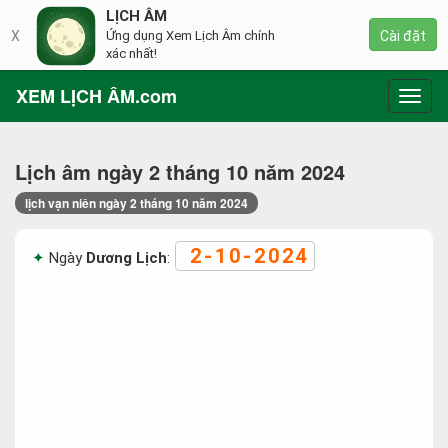
LỊCH ÂM
X
Ứng dụng Xem Lịch Âm chính
Cài đặt
xác nhất!
XEM LỊCH ÂM.com
Toggl
navig
Lịch âm ngày 2 tháng 10 năm 2024
lịch vạn niên ngày 2 tháng 10 năm 2024
2-10-2024
Ngày
Dương Lịch
: