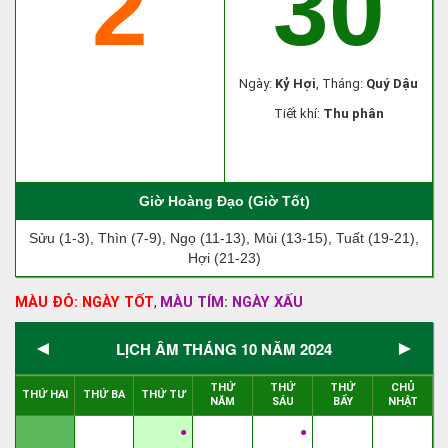
2
30
Ngày:
Kỷ Hợi
, Tháng:
Quý Dậu
Tiết khí:
Thu phân
Giờ Hoàng Đạo (Giờ Tốt)
Sửu (1-3), Thìn (7-9), Ngọ (11-13), Mùi (13-15), Tuất (19-21),
Hợi (21-23)
MÀU ĐỎ: NGÀY TỐT
MÀU TÍM: NGÀY XẤU
,
◄
►
LỊCH ÂM THÁNG 10 NĂM 2024
THỨ
THỨ
THỨ
CHỦ
THỨ HAI
THỨ BA
THỨ TƯ
NĂM
SÁU
BẨY
NHẬT
●
●