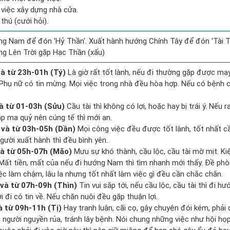
 việc xây dựng nhà cửa.
 thú (cưới hỏi).
g Nam để đón 'Hỷ Thần'. Xuất hành hướng Chính Tây để đón 'Tài T
ng Lên Trời gặp Hạc Thần (xấu)
à từ 23h-01h (Tý)
Là giờ rất tốt lành, nếu đi thường gặp được may
 Phụ nữ có tin mừng. Mọi việc trong nhà đều hòa hợp. Nếu có bệnh c
à từ 01-03h (Sửu)
Cầu tài thì không có lợi, hoặc hay bị trái ý. Nếu r
ặp ma quỷ nên cúng tế thì mới an.
và từ 03h-05h (Dần)
Mọi công việc đều được tốt lành, tốt nhất 
gười xuất hành thì đều bình yên.
à từ 05h-07h (Mão)
Mưu sự khó thành, cầu lộc, cầu tài mờ mịt. Ki
. Mất tiền, mất của nếu đi hướng Nam thì tìm nhanh mới thấy. Đề ph
ệc làm chậm, lâu la nhưng tốt nhất làm việc gì đều cần chắc chắn.
và từ 07h-09h (Thìn)
Tin vui sắp tới, nếu cầu lộc, cầu tài thì đi 
 đi có tin về. Nếu chăn nuôi đều gặp thuận lợi.
à từ 09h-11h (Tị)
Hay tranh luận, cãi cọ, gây chuyện đói kém, phải
 người nguyền rủa, tránh lây bệnh. Nói chung những việc như hội họp,