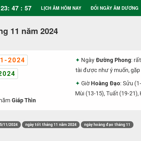
23: 47 : 58
LỊCH ÂM HÔM NAY
ĐỔI NGÀY ÂM DƯƠNG
ng 11 năm 2024
1-2024
Ngày
Đường Phong
: rấ
tài được như ý muốn, gặp
2024
Giờ
Hoàng Đạo
: Sửu (1
Mùi (13-15), Tuất (19-21),
năm
Giáp Thìn
5/11/2024
ngày tốt tháng 11 năm 2024
ngày hoàng đạo tháng 11