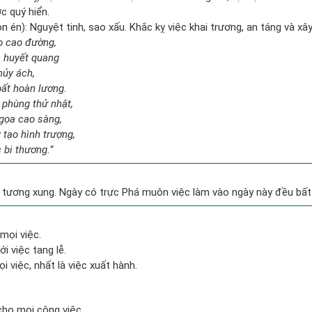
c quý hiển.
 én): Nguyệt tinh, sao xấu. Khắc kỵ việc khai trương, an táng và xâ
ạo cao đường,
n huyết quang
hủy ách,
bất hoàn lương.
phùng thử nhật,
gọa cao sàng,
 tạo hình trượng,
 bi thương.”
tương xung. Ngày có trực Phá muôn việc làm vào ngày này đều bất l
mọi việc.
i việc tang lễ.
i việc, nhất là việc xuất hành.
cho mọi công việc.