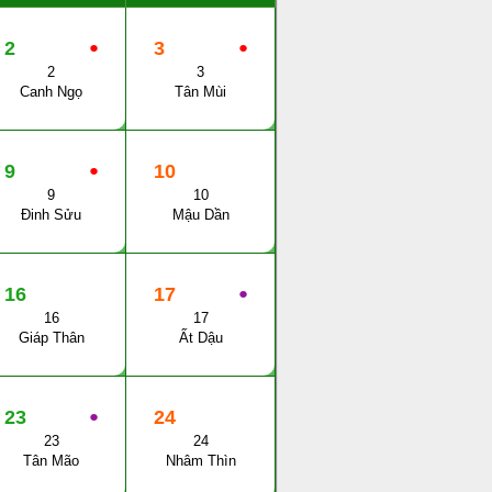
2
●
3
●
2
3
Canh Ngọ
Tân Mùi
9
●
10
9
10
Đinh Sửu
Mậu Dần
16
17
●
16
17
Giáp Thân
Ất Dậu
23
●
24
23
24
Tân Mão
Nhâm Thìn