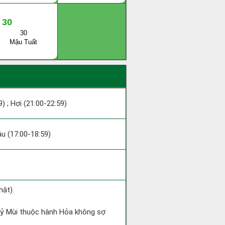
30
30
Mậu Tuất
9) ; Hợi (21:00-22:59)
Dậu (17:00-18:59)
hật).
 Kỷ Mùi thuộc hành Hỏa không sợ