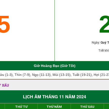
5
Ngày:
Quý T
Tiết khí
Giờ Hoàng Đạo (Giờ Tốt)
ửu (1-3), Thìn (7-9), Ngọ (11-13), Mùi (13-15), Tuất (19-21), Hợi (21-2
Y XẤU
LỊCH ÂM THÁNG 11 NĂM 2024
THỨ TƯ
THỨ NĂM
THỨ SÁU