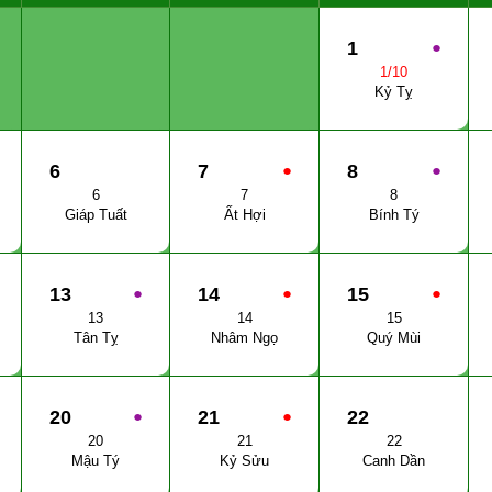
1
●
1/10
Kỷ Tỵ
6
7
●
8
●
6
7
8
Giáp Tuất
Ất Hợi
Bính Tý
13
●
14
●
15
●
13
14
15
Tân Tỵ
Nhâm Ngọ
Quý Mùi
20
●
21
●
22
20
21
22
Mậu Tý
Kỷ Sửu
Canh Dần