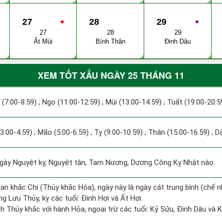
27
●
28
29
●
27
28
29
Ất Mùi
Bính Thân
Đinh Dậu
XEM TỐT XẤU NGÀY 25 THÁNG 11
 (7:00-8:59) ; Ngọ (11:00-12:59) ; Mùi (13:00-14:59) ; Tuất (19:00-20:5
(3:00-4:59) ; Mão (5:00-6:59) ; Tỵ (9:00-10:59) ; Thân (15:00-16:59) ; 
ày Nguyệt kỵ, Nguyệt tận, Tam Nương, Dương Công Kỵ Nhật nào.
an khắc Chi (Thủy khắc Hỏa), ngày này là ngày cát trung bình (chế n
g Lưu Thủy, kỵ các tuổi: Đinh Hợi và Ất Hợi.
h Thủy khắc với hành Hỏa, ngoại trừ các tuổi: Kỷ Sửu, Đinh Dậu và