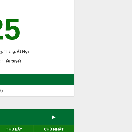
25
ỵ
, Tháng:
Ất Hợi
:
Tiểu tuyết
3)
►
THỨ BẨY
CHỦ NHẬT