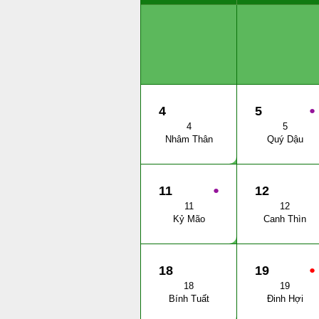
4
5
●
4
5
Nhâm Thân
Quý Dậu
11
●
12
11
12
Kỷ Mão
Canh Thìn
18
19
●
18
19
Bính Tuất
Đinh Hợi