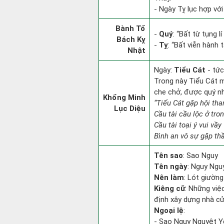
- Ngày Tỵ lục hợp với
Bành Tổ
-
Quý
: “Bất từ tụng 
Bách Kỵ
-
Tỵ
: “Bất viễn hành
Nhật
Ngày:
Tiểu Cát
- tức
Trong này Tiểu Cát mọ
che chở, được quý n
Khổng Minh
“Tiểu Cát gặp hội tha
Lục Diệu
Cầu tài cầu lộc ở tro
Cầu tài toại ý vui vầy
Bình an vô sự gặp thầ
Tên sao
: Sao Nguy
Tên ngày
: Nguy Ngu
Nên làm
: Lót giường
Kiêng cữ
: Những việ
định xây dựng nhà cử
Ngoại lệ
:
- Sao Nguy Nguyệt Yế