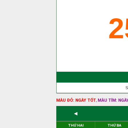
2
S
MÀU ĐỎ: NGÀY TỐT
MÀU TÍM: NGÀ
,
◄
THỨ HAI
THỨ BA