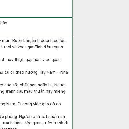
hần'.
 mắn. Buôn bán, kinh doanh có lời.
ầu thì sẽ khỏi, gia đình đều mạnh
a đi hay thiệt, gặp nạn, việc quan
cầu tài đi theo hướng Tây Nam – Nhà
ện cáo tốt nhất nên hoãn lại. Người
òng tranh cãi, mâu thuẫn hay miệng
hướng Nam. Đi công việc gặp gỡ có
 đề phòng. Người ra đi tốt nhất nên
 tranh luận, việc quan,…nên tránh đi