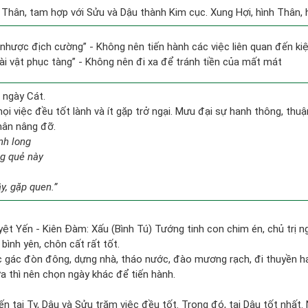
 Thân, tam hợp với Sửu và Dậu thành Kim cục. Xung Hợi, hình Thân, h
lí nhược địch cường” - Không nên tiến hành các việc liên quan đến kiệ
 tài vật phục tàng” - Không nên đi xa để tránh tiền của mất mát
 ngày Cát.
i việc đều tốt lành và ít gặp trở ngại. Mưu đại sự hanh thông, thuận
hân nâng đỡ.
nh long
ng quẻ này
y, gặp quen.”
yệt Yến - Kiên Đàm: Xấu (Bình Tú) Tướng tinh con chim én, chủ trị ng
 bình yên, chôn cất rất tốt.
c gác đòn đông, dựng nhà, tháo nước, đào mương rạch, đi thuyền hay
a thì nên chọn ngày khác để tiến hành.
n tại Tỵ, Dậu và Sửu trăm việc đều tốt. Trong đó, tại Dậu tốt nhất