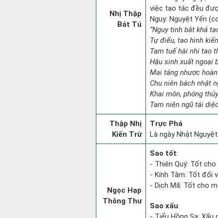
việc tạo tác đều đượ
Nhị Thập
Nguy: Nguyệt Yến (con
Bát Tú
“Nguy tinh bât khả t
Tự điếu, tao hình kiế
Tam tuế hài nhi tao t
Hậu sinh xuất ngoại 
Mai táng nhược hoàn 
Chu niên bách nhật n
Khai môn, phóng thủy
Tam niên ngũ tái diệc
Thập Nhị
Trực Phá
Kiến Trừ
Là ngày Nhật Nguyệt 
Sao tốt
:
- Thiên Quý: Tốt cho 
- Kính Tâm: Tốt đối vớ
- Dịch Mã: Tốt cho mọ
Ngọc Hạp
Thông Thư
Sao xấu
:
- Tiểu Hồng Sa: Xấu 