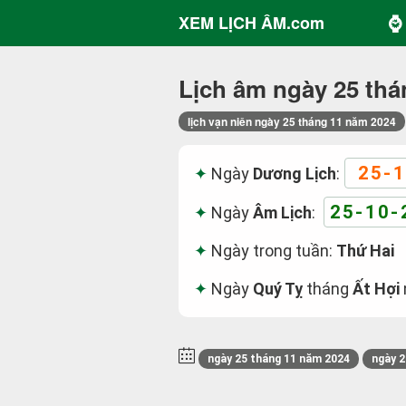
⌚ 
XEM LỊCH ÂM.com
Lịch âm ngày 25 thá
lịch vạn niên ngày 25 tháng 11 năm 2024
25-1
Ngày
Dương Lịch
:
25-10-
Ngày
Âm Lịch
:
Ngày trong tuần:
Thứ Hai
Ngày
Quý Tỵ
tháng
Ất Hợi
ngày 25 tháng 11 năm 2024
ngày 2