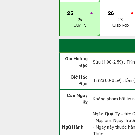
25
●
26
●
25
26
Quý Tỵ
Giáp Ngọ
Giờ Hoàng
Sửu (1:00-2:59) ; Thìn
Đạo
Giờ Hắc
Tí (23:00-0:59) ; Dần 
Đạo
Các Ngày
Không phạm bất kỳ ng
Kỵ
Ngày:
Quý Tỵ
- tức C
- Nạp âm: Ngày Trườn
Ngũ Hành
- Ngày này thuộc hàn
Thủy.