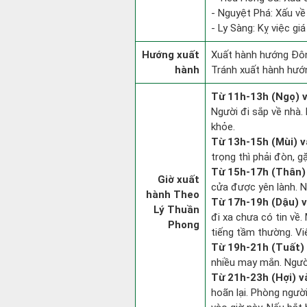
- Nguyệt Phá: Xấu về
- Ly Sàng: Kỵ việc giá
Hướng xuất
Xuất hành hướng Đôn
hành
Tránh xuất hành hướ
Từ 11h-13h (Ngọ) v
Người đi sắp về nhà.
khỏe.
Từ 13h-15h (Mùi) v
trọng thì phải đòn, g
Từ 15h-17h (Thân) 
Giờ xuất
cửa được yên lành. N
hành Theo
Từ 17h-19h (Dậu) v
Lý Thuần
đi xa chưa có tin về
Phong
tiếng tầm thường. Vi
Từ 19h-21h (Tuất) 
nhiều may mắn. Người
Từ 21h-23h (Hợi) v
hoãn lại. Phòng người