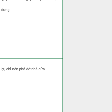
y dựng.
ợi, chỉ nên phá dỡ nhà cửa.