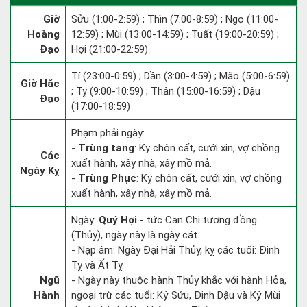
Giờ
Sửu (1:00-2:59) ; Thìn (7:00-8:59) ; Ngọ (11:00-
Hoàng
12:59) ; Mùi (13:00-14:59) ; Tuất (19:00-20:59) ;
Đạo
Hợi (21:00-22:59)
Tí (23:00-0:59) ; Dần (3:00-4:59) ; Mão (5:00-6:59)
Giờ Hắc
; Tỵ (9:00-10:59) ; Thân (15:00-16:59) ; Dậu
Đạo
(17:00-18:59)
Phạm phải ngày:
-
Trùng tang
: Kỵ chôn cất, cưới xin, vợ chồng
Các
xuất hành, xây nhà, xây mồ mả.
Ngày Kỵ
-
Trùng Phục
: Kỵ chôn cất, cưới xin, vợ chồng
xuất hành, xây nhà, xây mồ mả.
Ngày:
Quý Hợi
- tức Can Chi tương đồng
(Thủy), ngày này là ngày cát.
- Nạp âm: Ngày Đại Hải Thủy, kỵ các tuổi: Đinh
Tỵ và Ất Tỵ.
Ngũ
- Ngày này thuộc hành Thủy khắc với hành Hỏa,
Hành
ngoại trừ các tuổi: Kỷ Sửu, Đinh Dậu và Kỷ Mùi