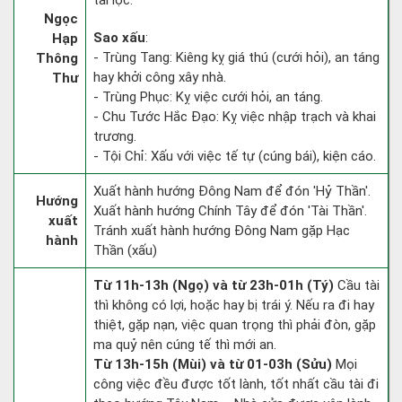
tài lộc.
Ngọc
Sao xấu
:
Hạp
- Trùng Tang: Kiêng kỵ giá thú (cưới hỏi), an táng
Thông
hay khởi công xây nhà.
Thư
- Trùng Phục: Kỵ việc cưới hỏi, an táng.
- Chu Tước Hắc Đạo: Kỵ việc nhập trạch và khai
trương.
- Tội Chỉ: Xấu với việc tế tự (cúng bái), kiện cáo.
Xuất hành hướng Đông Nam để đón 'Hỷ Thần'.
Hướng
Xuất hành hướng Chính Tây để đón 'Tài Thần'.
xuất
Tránh xuất hành hướng Đông Nam gặp Hạc
hành
Thần (xấu)
Từ 11h-13h (Ngọ) và từ 23h-01h (Tý)
Cầu tài
thì không có lợi, hoặc hay bị trái ý. Nếu ra đi hay
thiệt, gặp nạn, việc quan trọng thì phải đòn, gặp
ma quỷ nên cúng tế thì mới an.
Từ 13h-15h (Mùi) và từ 01-03h (Sửu)
Mọi
công việc đều được tốt lành, tốt nhất cầu tài đi