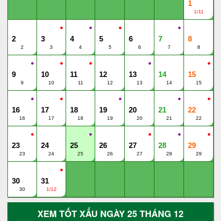
1
1/11
●
●
●
●
2
3
4
5
6
7
8
2
3
4
5
6
7
8
●
●
●
●
●
9
10
11
12
13
14
15
9
10
11
12
13
14
15
●
●
●
●
●
16
17
18
19
20
21
22
16
17
18
19
20
21
22
●
●
●
●
●
23
24
25
26
27
28
29
23
24
25
26
27
28
29
●
30
31
30
1/12
XEM TỐT XẤU NGÀY 25 THÁNG 12