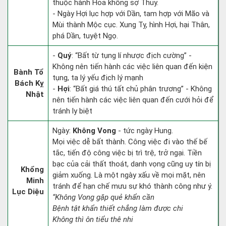
thuộc hành Hỏa không sợ Thủy.
- Ngày Hợi lục hợp với Dần, tam hợp với Mão và
Mùi thành Mộc cục. Xung Tỵ, hình Hợi, hại Thân,
phá Dần, tuyệt Ngọ.
-
Quý
: “Bất từ tụng lí nhược địch cường” -
Không nên tiến hành các việc liên quan đến kiện
Bành Tổ
tụng, ta lý yếu địch lý mạnh
Bách Kỵ
-
Hợi
: “Bất giá thú tất chủ phân trương” - Không
Nhật
nên tiến hành các việc liên quan đến cưới hỏi để
tránh ly biệt
Ngày:
Không Vong
- tức ngày Hung.
Mọi việc dễ bất thành. Công việc đi vào thế bế
tắc, tiến độ công việc bị trì trệ, trở ngại. Tiền
bạc của cải thất thoát, danh vọng cũng uy tín bị
Khổng
giảm xuống. Là một ngày xấu về mọi mặt, nên
Minh
tránh để hạn chế mưu sự khó thành công như ý.
Lục Diệu
“Không Vong gặp quẻ khẩn cần
Bệnh tật khẩn thiết chẳng làm được chi
Không thì ôn tiểu thê nhi