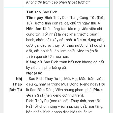
Không thì trộm cắp phân ly bất tường.”
Tên sao
: Sao Bích
Tên ngày
: Bích Thủy Du - Tang Cung: Tốt (Kiết
Tú) Tướng tinh con rái cá, chủ trị ngày thứ 4.
Nên làm
: Khởi công tạo tác mọi việc việc chi
cũng tốt. Tốt nhất là việc khai trương, xuất
hành, chôn cất, xây cất nhà, trổ cửa, dựng cửa,
cưới gả, các vụ thuỷ lợi, tháo nước, chặt cỏ phá
đất, cắt áo thêu áo, làm nhiều việc thiện ắt
thiện quả sẽ tới mau hơn.
Kiêng cữ
: Sao Bích toàn kiết nên không có bất
kỳ việc chi phải kiêng cữ.
Ngoại lệ
:
Nhị
- Sao Bích Thủy Du tại Mùi, Hợi, Mão trăm việc
Thập
đều kỵ, nhất là trong Mùa Đông. Riêng ngày Hợi
Bát Tú
là Sao Bích Đăng Viên nhưng phạm phải
Phục
Đoạn Sát
(nên kiêng cữ như trên).
Bích: Thủy Du (con rái cá): Thủy tinh, sao tốt.
Rất tốt cho những việc như: xây cất, mai táng,
hôn nhân. Kinh doanh đặc biệt thuận lợi.