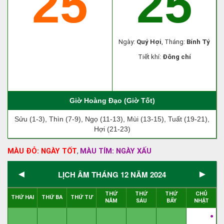
25
25
Ngày:
Quý Hợi
, Tháng:
Bính Tý
Tiết khí:
Đông chí
Giờ Hoàng Đạo (Giờ Tốt)
Sửu (1-3), Thìn (7-9), Ngọ (11-13), Mùi (13-15), Tuất (19-21),
Hợi (21-23)
MÀU ĐỎ: NGÀY TỐT
MÀU TÍM: NGÀY XẤU
,
◄
►
LỊCH ÂM THÁNG 12 NĂM 2024
THỨ
THỨ
THỨ
CHỦ
THỨ HAI
THỨ BA
THỨ TƯ
NĂM
SÁU
BẨY
NHẬT
●