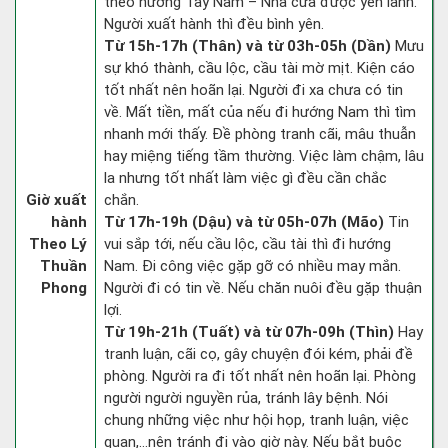
theo hướng Tây Nam – Nhà cửa được yên lành.
Người xuất hành thì đều bình yên.
Từ 15h-17h (Thân) và từ 03h-05h (Dần)
Mưu
sự khó thành, cầu lộc, cầu tài mờ mịt. Kiện cáo
tốt nhất nên hoãn lại. Người đi xa chưa có tin
về. Mất tiền, mất của nếu đi hướng Nam thì tìm
nhanh mới thấy. Đề phòng tranh cãi, mâu thuẫn
hay miệng tiếng tầm thường. Việc làm chậm, lâu
la nhưng tốt nhất làm việc gì đều cần chắc
Giờ xuất
chắn.
hành
Từ 17h-19h (Dậu) và từ 05h-07h (Mão)
Tin
Theo Lý
vui sắp tới, nếu cầu lộc, cầu tài thì đi hướng
Thuần
Nam. Đi công việc gặp gỡ có nhiều may mắn.
Phong
Người đi có tin về. Nếu chăn nuôi đều gặp thuận
lợi.
Từ 19h-21h (Tuất) và từ 07h-09h (Thìn)
Hay
tranh luận, cãi cọ, gây chuyện đói kém, phải đề
phòng. Người ra đi tốt nhất nên hoãn lại. Phòng
người người nguyền rủa, tránh lây bệnh. Nói
chung những việc như hội họp, tranh luận, việc
quan,…nên tránh đi vào giờ này. Nếu bắt buộc