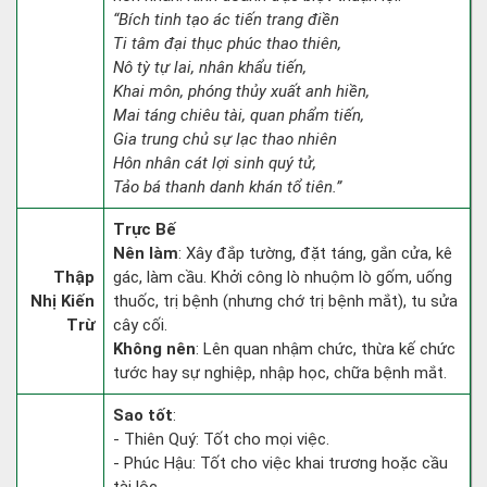
“Bích tinh tạo ác tiến trang điền
Ti tâm đại thục phúc thao thiên,
Nô tỳ tự lai, nhân khẩu tiến,
Khai môn, phóng thủy xuất anh hiền,
Mai táng chiêu tài, quan phẩm tiến,
Gia trung chủ sự lạc thao nhiên
Hôn nhân cát lợi sinh quý tử,
Tảo bá thanh danh khán tổ tiên.”
Trực Bế
Nên làm
: Xây đắp tường, đặt táng, gắn cửa, kê
Thập
gác, làm cầu. Khởi công lò nhuộm lò gốm, uống
Nhị Kiến
thuốc, trị bệnh (nhưng chớ trị bệnh mắt), tu sửa
Trừ
cây cối.
Không nên
: Lên quan nhậm chức, thừa kế chức
tước hay sự nghiệp, nhập học, chữa bệnh mắt.
Sao tốt
:
- Thiên Quý: Tốt cho mọi việc.
- Phúc Hậu: Tốt cho việc khai trương hoặc cầu