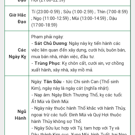
Đạo
Hợi (21:00-22:59)
Tí (23:00-0:59) ; Sửu (1:00-2:59) ; Thìn (7:00-8:59)
Giờ Hắc
; Ngọ (11:00-12:59) ; Mùi (13:00-14:59) ; Dậu
Đạo
(17:00-18:59)
Phạm phải ngày:
-
Sát Chủ Dương
: Ngày này kỵ tiến hành các
Các
việc liên quan đến xây dựng, cưới hỏi, buôn bán,
Ngày Kỵ
mua bán nhà, nhận việc, đầu tư.
-
Trùng Phục
: Kỵ chôn cất, cưới xin, vợ chồng
xuất hành, xây nhà, xây mồ mả.
Ngày:
Tân Sửu
- tức Chi sinh Can (Thổ sinh
Kim), ngày này là ngày cát (nghĩa nhật).
- Nạp âm: Ngày Bích Thượng Thổ, kỵ các tuổi:
Ất Mùi và Đinh Mùi.
- Ngày này thuộc hành Thổ khắc với hành Thủy,
Ngũ
ngoại trừ các tuổi: Đinh Mùi và Quý Hợi thuộc
Hành
hành Thủy không sợ Thổ.
- Ngày Sửu lục hợp với Tý, tam hợp với Tỵ và
Dậu thành Kim cục. Xung Mùi, hình Tuất, hại Ngọ,