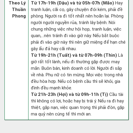
Theo Lý
Từ 17h-19h (Dậu) và từ 05h-07h (Mão)
Hay
Thuần
tranh luận, cãi cọ, gây chuyện đói kém, phải đề
Phong
phòng. Người ra đi tốt nhất nên hoãn lại. Phòng
người người nguyền rủa, tránh lây bệnh. Nói
chung những việc như hội họp, tranh luận, việc
quan,…nên tránh đi vào giờ này. Nếu bắt buộc
phải đi vào giờ này thì nên giữ miệng để hạn ché
gây ẩu đả hay cãi nhau.
Từ 19h-21h (Tuất) và từ 07h-09h (Thìn)
Là
giờ rất tốt lành, nếu đi thường gặp được may
mắn. Buôn bán, kinh doanh có lời. Người đi sắp
về nhà. Phụ nữ có tin mừng. Mọi việc trong nhà
đều hòa hợp. Nếu có bệnh cầu thì sẽ khỏi, gia
đình đều mạnh khỏe.
Từ 21h-23h (Hợi) và từ 09h-11h (Tị)
Cầu tài
thì không có lợi, hoặc hay bị trái ý. Nếu ra đi hay
thiệt, gặp nạn, việc quan trọng thì phải đòn, gặp
ma quỷ nên cúng tế thì mới an.