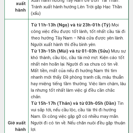
Xuất hành hướng Tây Nam để đón 'Tài Thần'.
xuất
Tránh xuất hành hướng Lên Trời gặp Hạc Thần
hành
(xấu)
Từ 11h-13h (Ngọ) và từ 23h-01h (Tý)
Mọi
công việc đều được tốt lành, tốt nhất cầu tài đi
theo hướng Tây Nam – Nhà cửa được yên lành.
Người xuất hành thì đều bình yên.
Từ 13h-15h (Mùi) và từ 01-03h (Sửu)
Mưu sự
khó thành, cầu lộc, cầu tài mờ mịt. Kiện cáo tốt
nhất nên hoãn lại. Người đi xa chưa có tin về.
Mất tiền, mất của nếu đi hướng Nam thì tìm
nhanh mới thấy. Đề phòng tranh cãi, mâu thuẫn
hay miệng tiếng tầm thường. Việc làm chậm, lâu
la nhưng tốt nhất làm việc gì đều cần chắc
chắn.
Từ 15h-17h (Thân) và từ 03h-05h (Dần)
Tin
vui sắp tới, nếu cầu lộc, cầu tài thì đi hướng
Nam. Đi công việc gặp gỡ có nhiều may mắn.
Giờ xuất
Người đi có tin về. Nếu chăn nuôi đều gặp thuận
hành
lợi.