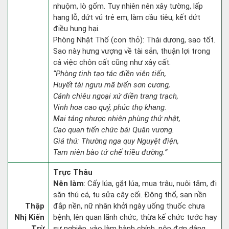
nhuộm, lò gốm. Tuy nhiên nên xây tường, lấp
hang lỗ, dứt vú trẻ em, làm cầu tiêu, kết dứt
điều hung hại.
Phòng Nhật Thố (con thỏ): Thái dương, sao tốt.
Sao này hưng vượng về tài sản, thuận lợi trong
cả việc chôn cất cũng như xây cất.
“Phòng tinh tạo tác điền viên tiến,
Huyết tài ngưu mã biến sơn cương,
Cánh chiêu ngoại xứ điền trang trạch,
Vinh hoa cao quý, phúc thọ khang.
Mai táng nhược nhiên phùng thử nhật,
Cao quan tiến chức bái Quân vương.
Giá thú: Thường nga quy Nguyệt điện,
Tam niên bào tử chế triều đường.”
Trực Thâu
Nên làm
: Cấy lúa, gặt lúa, mua trâu, nuôi tằm, đi
săn thú cá, tu sửa cây cối. Động thổ, san nền
Thập
đắp nền, nữ nhân khởi ngày uống thuốc chưa
Nhị Kiến
bệnh, lên quan lãnh chức, thừa kế chức tước hay
Trừ
sự nghiệp, vào làm hành chính, nộp đơn dâng