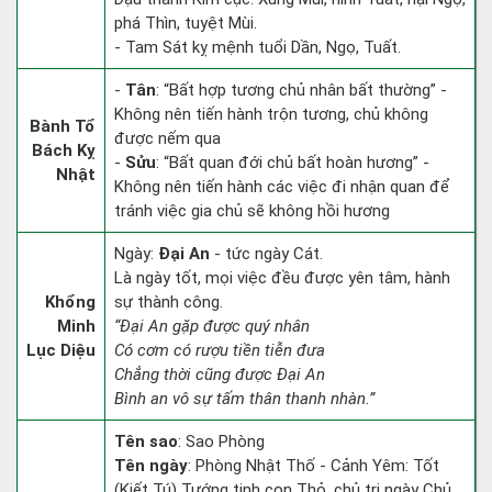
phá Thìn, tuyệt Mùi.
- Tam Sát kỵ mệnh tuổi Dần, Ngọ, Tuất.
-
Tân
: “Bất hợp tương chủ nhân bất thường” -
Không nên tiến hành trộn tương, chủ không
Bành Tổ
được nếm qua
Bách Kỵ
-
Sửu
: “Bất quan đới chủ bất hoàn hương” -
Nhật
Không nên tiến hành các việc đi nhận quan để
tránh việc gia chủ sẽ không hồi hương
Ngày:
Đại An
- tức ngày Cát.
Là ngày tốt, mọi việc đều được yên tâm, hành
Khổng
sự thành công.
Minh
“Đại An gặp được quý nhân
Lục Diệu
Có cơm có rượu tiền tiễn đưa
Chẳng thời cũng được Đại An
Bình an vô sự tấm thân thanh nhàn.”
Tên sao
: Sao Phòng
Tên ngày
: Phòng Nhật Thố - Cảnh Yêm: Tốt
(Kiết Tú) Tướng tinh con Thỏ, chủ trị ngày Chủ