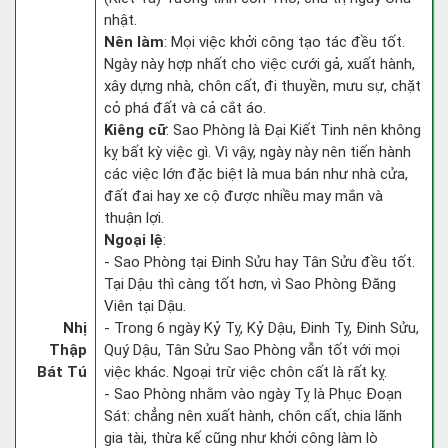
nhật.
Nên làm
: Mọi việc khởi công tạo tác đều tốt.
Ngày này hợp nhất cho việc cưới gả, xuất hành,
xây dựng nhà, chôn cất, đi thuyền, mưu sự, chặt
cỏ phá đất và cả cắt áo.
Kiêng cữ
: Sao Phòng là Đại Kiết Tinh nên không
kỵ bất kỳ việc gì. Vì vậy, ngày này nên tiến hành
các việc lớn đặc biệt là mua bán như nhà cửa,
đất đai hay xe cộ được nhiều may mắn và
thuận lợi.
Ngoại lệ
:
- Sao Phòng tại Đinh Sửu hay Tân Sửu đều tốt.
Tại Dậu thì càng tốt hơn, vì Sao Phòng Đăng
Viên tại Dậu.
Nhị
- Trong 6 ngày Kỷ Tỵ, Kỷ Dậu, Đinh Tỵ, Đinh Sửu,
Thập
Quý Dậu, Tân Sửu Sao Phòng vẫn tốt với mọi
Bát Tú
việc khác. Ngoại trừ việc chôn cất là rất kỵ.
- Sao Phòng nhằm vào ngày Tỵ là Phục Đoạn
Sát: chẳng nên xuất hành, chôn cất, chia lãnh
gia tài, thừa kế cũng như khởi công làm lò