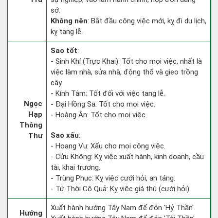
sớ.
Không nên
: Bắt đầu công việc mới, kỵ đi du lịch,
kỵ tang lễ.
Sao tốt
:
- Sinh Khí (Trực Khai): Tốt cho mọi việc, nhất là
việc làm nhà, sửa nhà, động thổ và gieo trồng
cây.
- Kính Tâm: Tốt đối với việc tang lễ.
Ngọc
- Đại Hồng Sa: Tốt cho mọi việc.
Hạp
- Hoàng Ân: Tốt cho mọi việc.
Thông
Sao xấu
:
Thư
- Hoang Vu: Xấu cho mọi công việc.
- Cửu Không: Kỵ việc xuất hành, kinh doanh, cầu
tài, khai trương.
- Trùng Phục: Kỵ việc cưới hỏi, an táng.
- Tứ Thời Cô Quả: Kỵ việc giá thú (cưới hỏi).
Xuất hành hướng Tây Nam để đón 'Hỷ Thần'.
Hướng