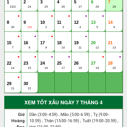
1
2
3
4
5
6
7
23/2
24
25
26
27
28
29
●
●
●
●
●
8
9
10
11
12
13
14
30
1/3
2
3
4
5
6
●
●
●
●
15
16
17
18
19
20
21
7
8
9
10
11
12
13
●
●
●
●
●
●
22
23
24
25
26
27
28
14
15
16
17
18
19
20
●
29
30
21
22
XEM TỐT XẤU NGÀY 7 THÁNG 4
Giờ
Dần (3:00-4:59) ; Mão (5:00-6:59) ; Tỵ (9:00-
Hoàng
10:59) ; Thân (15:00-16:59) ; Tuất (19:00-20:59) ;