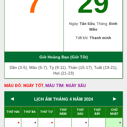
7
29
Ngày:
Tân Sửu
, Tháng:
Đinh
Mão
Tiết khí:
Thanh minh
Giờ Hoàng Đạo (Giờ Tốt)
Dần (3-5), Mão (5-7), Tỵ (9-11), Thân (15-17), Tuất (19-21),
Hợi (21-23)
MÀU ĐỎ: NGÀY TỐT
MÀU TÍM: NGÀY XẤU
,
◄
►
LỊCH ÂM THÁNG 4 NĂM 2024
THỨ
THỨ
THỨ
CHỦ
THỨ HAI
THỨ BA
THỨ TƯ
NĂM
SÁU
BẨY
NHẬT
●
●
●
●
●