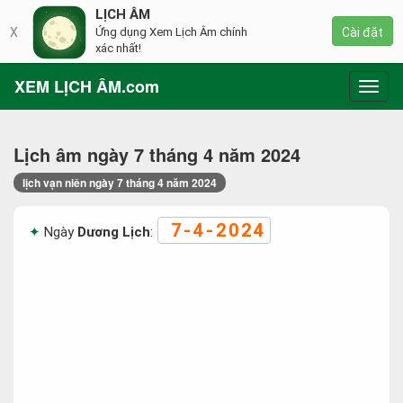
LỊCH ÂM
X
Ứng dụng Xem Lịch Âm chính
Cài đặt
xác nhất!
XEM LỊCH ÂM.com
Toggl
navig
Lịch âm ngày 7 tháng 4 năm 2024
lịch vạn niên ngày 7 tháng 4 năm 2024
7-4-2024
Ngày
Dương Lịch
: