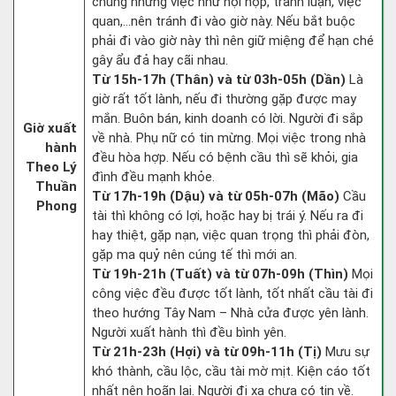
chung những việc như hội họp, tranh luận, việc
quan,…nên tránh đi vào giờ này. Nếu bắt buộc
phải đi vào giờ này thì nên giữ miệng để hạn ché
gây ẩu đả hay cãi nhau.
Từ 15h-17h (Thân) và từ 03h-05h (Dần)
Là
giờ rất tốt lành, nếu đi thường gặp được may
mắn. Buôn bán, kinh doanh có lời. Người đi sắp
Giờ xuất
về nhà. Phụ nữ có tin mừng. Mọi việc trong nhà
hành
đều hòa hợp. Nếu có bệnh cầu thì sẽ khỏi, gia
Theo Lý
đình đều mạnh khỏe.
Thuần
Từ 17h-19h (Dậu) và từ 05h-07h (Mão)
Cầu
Phong
tài thì không có lợi, hoặc hay bị trái ý. Nếu ra đi
hay thiệt, gặp nạn, việc quan trọng thì phải đòn,
gặp ma quỷ nên cúng tế thì mới an.
Từ 19h-21h (Tuất) và từ 07h-09h (Thìn)
Mọi
công việc đều được tốt lành, tốt nhất cầu tài đi
theo hướng Tây Nam – Nhà cửa được yên lành.
Người xuất hành thì đều bình yên.
Từ 21h-23h (Hợi) và từ 09h-11h (Tị)
Mưu sự
khó thành, cầu lộc, cầu tài mờ mịt. Kiện cáo tốt
nhất nên hoãn lại. Người đi xa chưa có tin về.