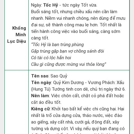
Ngày:
Tốc Hỷ
- tức ngày Tốt vừa.
Buổi sáng tốt, nhưng chiều xấu nên cần làm
nhanh. Niềm vui nhanh chóng, nên dùng để mưu
đại sự, sẽ thành công mau lẹ hơn. Tốt nhất là
Khổng
tiến hành công việc vào buổi sáng, càng sớm
Minh
càng tốt.
Lục Diệu
“Tốc Hỷ là bạn trùng phùng
Gặp trùng gặp bạn vợ chồng sánh đôi
Có tài có lộc hẳn hoi
Cầu gì cũng được mừng vui thỏa lòng”
Tên sao
: Sao Quỷ
Tên ngày
: Quỷ Kim Dương - Vương Phách: Xấu
(Hung Tú) Tướng tinh con dê, chủ trị ngày thứ 6.
Nên làm
: Việc chôn cất, chặt cỏ phá đất hoặc
cắt áo đều tốt.
Kiêng cữ
: Khởi tạo bất kể việc chi cũng hại. Hại
nhất là trổ cửa dựng cửa, tháo nước, việc đào
ao giếng, xây cất nhà, cưới gả, động đất, xây
tường và dựng cột. Vì vậy, nếu quý bạn đang có