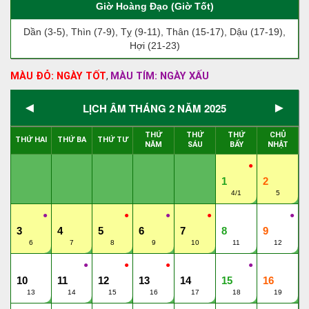
Giờ Hoàng Đạo (Giờ Tốt)
Dần (3-5), Thìn (7-9), Tỵ (9-11), Thân (15-17), Dậu (17-19),
Hợi (21-23)
MÀU ĐỎ: NGÀY TỐT
MÀU TÍM: NGÀY XẤU
,
◄
►
LỊCH ÂM THÁNG 2 NĂM 2025
THỨ
THỨ
THỨ
CHỦ
THỨ HAI
THỨ BA
THỨ TƯ
NĂM
SÁU
BẨY
NHẬT
●
1
2
4/1
5
●
●
●
●
●
3
4
5
6
7
8
9
6
7
8
9
10
11
12
●
●
●
●
10
11
12
13
14
15
16
13
14
15
16
17
18
19