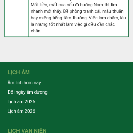
Mất tiền, mất của nếu đi hướng Nam thì tìm
nhanh mới thấy. Đề phòng tranh cãi, mâu thuẫn
hay miệng tiếng tầm thường. Việc làm chậm, lâu
la nhưng tốt nhất làm việc gì đều cần chắc
chắn.
LỊCH ÂM
Âm lịch hôm nay
Đổi ngày âm dương
Lịch âm 2025
Lịch âm 2026
LỊCH VẠN NIÊN