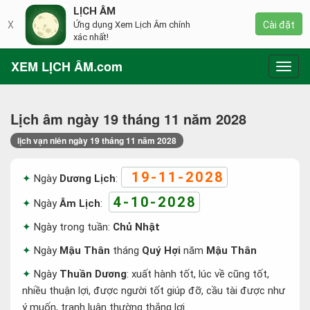
LỊCH ÂM
X
Ứng dụng Xem Lịch Âm chính
Cài đặt
xác nhất!
XEM LỊCH ÂM.com
Toggl
navig
Lịch âm ngày 19 tháng 11 năm 2028
lịch vạn niên ngày 19 tháng 11 năm 2028
19-11-2028
Ngày
Dương Lịch
:
4-10-2028
Ngày
Âm Lịch
:
Ngày trong tuần:
Chủ Nhật
Ngày
Mậu Thân
tháng
Quý Hợi
năm
Mậu Thân
Ngày
Thuần Dương
: xuất hành tốt, lúc về cũng tốt,
nhiều thuận lợi, được người tốt giúp đỡ, cầu tài được như
ý muốn, tranh luận thường thắng lợi