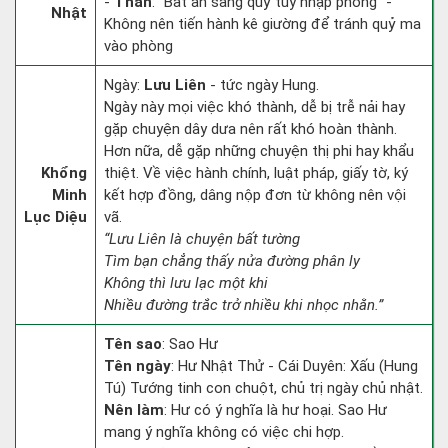
-
Thân
: “Bất an sàng quỷ túy nhập phòng” -
Nhật
Không nên tiến hành kê giường để tránh quỷ ma
vào phòng
Ngày:
Lưu Liên
- tức ngày Hung.
Ngày này mọi việc khó thành, dễ bị trễ nải hay
gặp chuyện dây dưa nên rất khó hoàn thành.
Hơn nữa, dễ gặp những chuyện thị phi hay khẩu
Khổng
thiệt. Về việc hành chính, luật pháp, giấy tờ, ký
Minh
kết hợp đồng, dâng nộp đơn từ không nên vội
Lục Diệu
vã.
“Lưu Liên là chuyện bất tường
Tìm bạn chẳng thấy nửa đường phân ly
Không thì lưu lạc một khi
Nhiều đường trắc trở nhiều khi nhọc nhằn.”
Tên sao
: Sao Hư
Tên ngày
: Hư Nhật Thử - Cái Duyên: Xấu (Hung
Tú) Tướng tinh con chuột, chủ trị ngày chủ nhật.
Nên làm
: Hư có ý nghĩa là hư hoại. Sao Hư
mang ý nghĩa không có việc chi hợp.