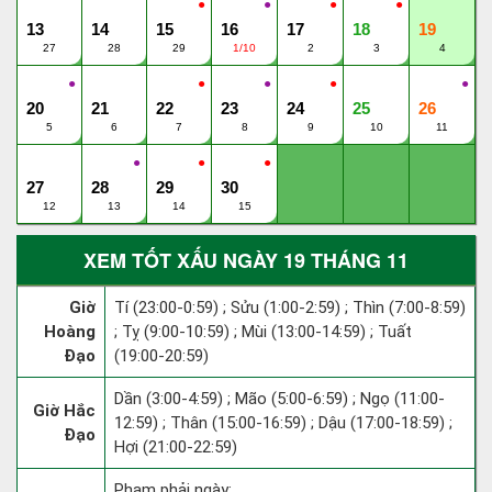
●
●
●
●
13
14
15
16
17
18
19
27
28
29
1/10
2
3
4
●
●
●
●
●
20
21
22
23
24
25
26
5
6
7
8
9
10
11
●
●
●
27
28
29
30
12
13
14
15
XEM TỐT XẤU NGÀY 19 THÁNG 11
Giờ
Tí (23:00-0:59) ; Sửu (1:00-2:59) ; Thìn (7:00-8:59)
Hoàng
; Tỵ (9:00-10:59) ; Mùi (13:00-14:59) ; Tuất
Đạo
(19:00-20:59)
Dần (3:00-4:59) ; Mão (5:00-6:59) ; Ngọ (11:00-
Giờ Hắc
12:59) ; Thân (15:00-16:59) ; Dậu (17:00-18:59) ;
Đạo
Hợi (21:00-22:59)
Phạm phải ngày: