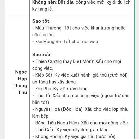
Không nên
: Bắt đầu công việc mới, kỵ đi du lịch,
kỵ tang lễ.
Sao tốt
:
- Mẫu Thương: Tốt cho việc khai trương hoặc
cầu tài lộc.
- Đại Hồng Sa: Tốt cho mọi việc.
Sao xấu
:
- Thiên Cương (hay Diệt Môn): Xấu cho mọi
công việc.
Ngọc
- Kiếp Sát: Kỵ việc xuất hành, giá thú (cưới hỏi),
Hạp
an táng hay xây dựng.
Thông
- Địa Phá: Kỵ việc xây dựng.
Thư
- Thụ Tử: Xấu cho mọi công việc (ngoại trừ săn
bắn tốt).
- Nguyệt Hoả (Độc Hỏa): Xấu cho việc lợp nhà,
làm bếp.
- Băng Tiêu Ngoạ Hãm: Xấu cho mọi công việc.
- Thổ Cẩm: Kỵ việc xây dựng, an táng.
- Không Phòng: Kỵ việc giá thú (cưới hỏi).