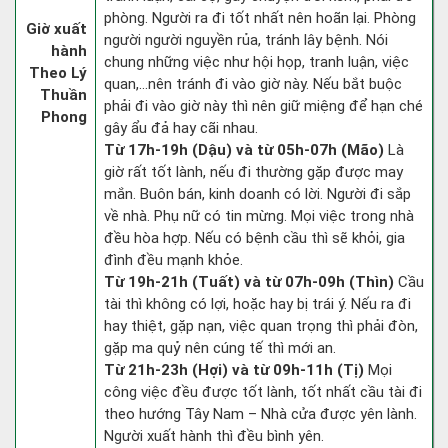
phòng. Người ra đi tốt nhất nên hoãn lại. Phòng
Giờ xuất
người người nguyền rủa, tránh lây bệnh. Nói
hành
chung những việc như hội họp, tranh luận, việc
Theo Lý
quan,…nên tránh đi vào giờ này. Nếu bắt buộc
Thuần
phải đi vào giờ này thì nên giữ miệng để hạn ché
Phong
gây ẩu đả hay cãi nhau.
Từ 17h-19h (Dậu) và từ 05h-07h (Mão)
Là
giờ rất tốt lành, nếu đi thường gặp được may
mắn. Buôn bán, kinh doanh có lời. Người đi sắp
về nhà. Phụ nữ có tin mừng. Mọi việc trong nhà
đều hòa hợp. Nếu có bệnh cầu thì sẽ khỏi, gia
đình đều mạnh khỏe.
Từ 19h-21h (Tuất) và từ 07h-09h (Thìn)
Cầu
tài thì không có lợi, hoặc hay bị trái ý. Nếu ra đi
hay thiệt, gặp nạn, việc quan trọng thì phải đòn,
gặp ma quỷ nên cúng tế thì mới an.
Từ 21h-23h (Hợi) và từ 09h-11h (Tị)
Mọi
công việc đều được tốt lành, tốt nhất cầu tài đi
theo hướng Tây Nam – Nhà cửa được yên lành.
Người xuất hành thì đều bình yên.