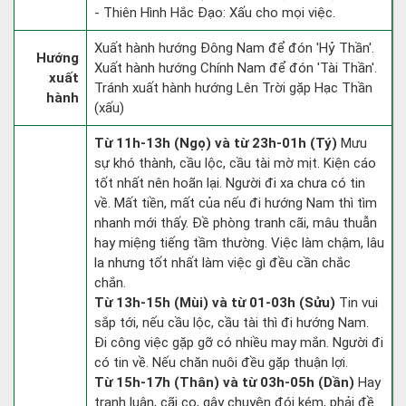
- Thiên Hình Hắc Đạo: Xấu cho mọi việc.
Xuất hành hướng Đông Nam để đón 'Hỷ Thần'.
Hướng
Xuất hành hướng Chính Nam để đón 'Tài Thần'.
xuất
Tránh xuất hành hướng Lên Trời gặp Hạc Thần
hành
(xấu)
Từ 11h-13h (Ngọ) và từ 23h-01h (Tý)
Mưu
sự khó thành, cầu lộc, cầu tài mờ mịt. Kiện cáo
tốt nhất nên hoãn lại. Người đi xa chưa có tin
về. Mất tiền, mất của nếu đi hướng Nam thì tìm
nhanh mới thấy. Đề phòng tranh cãi, mâu thuẫn
hay miệng tiếng tầm thường. Việc làm chậm, lâu
la nhưng tốt nhất làm việc gì đều cần chắc
chắn.
Từ 13h-15h (Mùi) và từ 01-03h (Sửu)
Tin vui
sắp tới, nếu cầu lộc, cầu tài thì đi hướng Nam.
Đi công việc gặp gỡ có nhiều may mắn. Người đi
có tin về. Nếu chăn nuôi đều gặp thuận lợi.
Từ 15h-17h (Thân) và từ 03h-05h (Dần)
Hay
tranh luận, cãi cọ, gây chuyện đói kém, phải đề