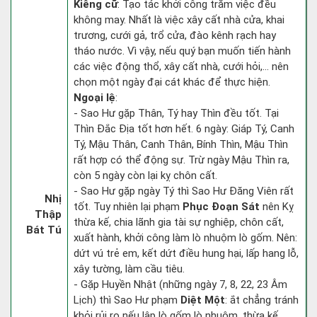
Kiêng cữ
: Tạo tác khởi công trăm việc đều
không may. Nhất là việc xây cất nhà cửa, khai
trương, cưới gả, trổ cửa, đào kênh rạch hay
tháo nước. Vì vậy, nếu quý bạn muốn tiến hành
các việc động thổ, xây cất nhà, cưới hỏi,... nên
chọn một ngày đại cát khác để thực hiện.
Ngoại lệ
:
- Sao Hư gặp Thân, Tý hay Thìn đều tốt. Tại
Thìn Đắc Địa tốt hơn hết. 6 ngày: Giáp Tý, Canh
Tý, Mậu Thân, Canh Thân, Bính Thìn, Mậu Thìn
rất hợp có thể động sự. Trừ ngày Mậu Thìn ra,
còn 5 ngày còn lại kỵ chôn cất.
- Sao Hư gặp ngày Tý thì Sao Hư Đăng Viên rất
Nhị
tốt. Tuy nhiên lại phạm
Phục Đoạn Sát
nên Kỵ
Thập
thừa kế, chia lãnh gia tài sự nghiệp, chôn cất,
Bát Tú
xuất hành, khởi công làm lò nhuộm lò gốm. Nên:
dứt vú trẻ em, kết dứt điều hung hại, lấp hang lỗ,
xây tường, làm cầu tiêu.
- Gặp Huyền Nhật (những ngày 7, 8, 22, 23 Âm
Lịch) thì Sao Hư phạm
Diệt Một
: ắt chẳng tránh
khỏi rủi ro nếu lập lò gốm lò nhuộm, thừa kế.