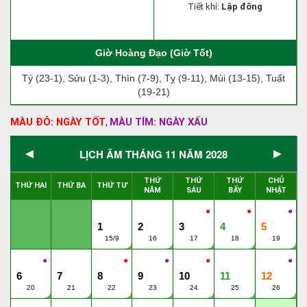
Tiết khí:
Lập đông
Giờ Hoàng Đạo (Giờ Tốt)
Tý (23-1), Sửu (1-3), Thìn (7-9), Tỵ (9-11), Mùi (13-15), Tuất
(19-21)
MÀU ĐỎ: NGÀY TỐT
MÀU TÍM: NGÀY XẤU
,
◄
►
LỊCH ÂM THÁNG 11 NĂM 2028
THỨ
THỨ
THỨ
CHỦ
THỨ HAI
THỨ BA
THỨ TƯ
NĂM
SÁU
BẨY
NHẬT
●
●
●
1
2
3
4
5
15/9
16
17
18
19
●
●
●
●
●
6
7
8
9
10
11
12
20
21
22
23
24
25
26