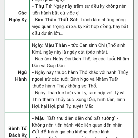
-
Thụ Tử
: Ngày này trăm sự đều kỵ không nên
Các
tiến hành bất cứ việc gì.
Ngày Kỵ
-
Kim Thần Thất Sát
: Tránh làm những công
việc quan trọng, đi xa, ký kết hợp đồng, hay bắt
đầu dự án lớn...
Ngày:
Mậu Thân
- tức Can sinh Chi (Thổ sinh
Kim), ngày này là ngày cát (bảo nhật).
- Nạp âm: Ngày Đại Dịch Thổ, kỵ các tuổi: Nhâm
Dần và Giáp Dần.
Ngũ
- Ngày này thuộc hành Thổ khắc với hành Thủy,
Hành
ngoại trừ các tuổi: Bính Ngọ và Nhâm Tuất
thuộc hành Thủy không sợ Thổ.
- Ngày Thân lục hợp với Tỵ, tam hợp với Tý và
Thìn thành Thủy cục. Xung Dần, hình Dần, hình
Hợi, hại Hợi, phá Tỵ, tuyệt Mão.
-
Mậu
: “Bất thụ điền điền chủ bất tường” -
Không nên tiến hành việc liên quan đến nhận
Bành Tổ
đất để tránh gia chủ không được lành
Bách Kỵ