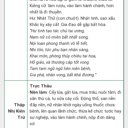
Kiêng cữ: làm rượu, vào làm hành chánh, hơn
nhất là đi thuyền.
Hư: Nhật Thử (con chuột): Nhật tinh, sao xấu.
Khắc kỵ xây cất. Gia đạo dễ gặp bất hòa.
“Hư tinh tạo tác chủ tai ương,
Nam nữ cô miên bất nhất song,
Nội loạn phong thanh vô lễ tiết,
Nhi tôn, tức phụ bạn nhân sàng,
Khai môn, phóng thủy chiêu tai họa,
Hổ giảo, xà thương cập tốt vong.
Tam tam ngũ ngũ liên niên bệnh,
Gia phá, nhân vong, bất khả đương.”
Trực Thâu
Nên làm
: Cấy lúa, gặt lúa, mua trâu, nuôi tằm, đi
săn thú cá, tu sửa cây cối. Động thổ, san nền
Thập
đắp nền, nữ nhân khởi ngày uống thuốc chưa
Nhị Kiến
bệnh, lên quan lãnh chức, thừa kế chức tước hay
Trừ
sự nghiệp, vào làm hành chính, nộp đơn dâng
sớ.