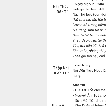
- Ngày Mẹo là
Phục 
Nhị Thập
lãnh gia tài. Nên: dứt
Bát Tú
Nữ: Thổ Bức (con dơi)
“Nữ tinh tạo tác tổn 
Huynh đệ tương hiềm 
Mai táng sinh tai phù
Điên tà tật bệnh cán
Vi sự đáo quan, tài th
Tả lị lưu liên bất khả
Khai môn, phóng thủy
Toàn gia tán bại, chủ 
Trực Nguy
Thập Nhị
Nói đến Trực Nguy là 
Kiến Trừ
hung.
Sao tốt
:
- Địa Tài: Tốt cho việ
- Nguyệt Ân: Tốt cho
- Dịch Mã: Tốt cho mọ
Ngọc Hạp
- Kim Đường Hoàng Đ