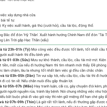
 việc xây dựng nhà cửa.
bái tế tự.
 Kỵ việc xuất hành, giá thú (cưới hỏi), cầu tài lộc, động thổ.
g Bắc để đón 'Hỷ Thần'. Xuất hành hướng Chính Nam để đón 'Tài T
g Lên Trời gặp Hạc Thần (xấu)
à từ 23h-01h (Tý)
Mọi công việc đều được tốt lành, tốt nhất cầu
gười xuất hành thì đều bình yên.
à từ 01-03h (Sửu)
Mưu sự khó thành, cầu lộc, cầu tài mờ mịt. Kiện 
ất tiền, mất của nếu đi hướng Nam thì tìm nhanh mới thấy. Đề phòng
ệc làm chậm, lâu la nhưng tốt nhất làm việc gì đều cần chắc chắn.
và từ 03h-05h (Dần)
Tin vui sắp tới, nếu cầu lộc, cầu tài thì đi 
đi có tin về. Nếu chăn nuôi đều gặp thuận lợi.
à từ 05h-07h (Mão)
Hay tranh luận, cãi cọ, gây chuyện đói kém, ph
gười người nguyền rủa, tránh lây bệnh. Nói chung những việc như hội
 Nếu bắt buộc phải đi vào giờ này thì nên giữ miệng để hạn ché gây ẩ
và từ 07h-09h (Thìn)
Là giờ rất tốt lành, nếu đi thường gặp được