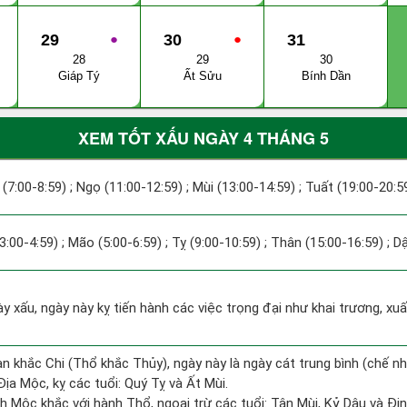
29
●
30
●
31
28
29
30
Giáp Tý
Ất Sửu
Bính Dần
XEM TỐT XẤU NGÀY 4 THÁNG 5
 (7:00-8:59) ; Ngọ (11:00-12:59) ; Mùi (13:00-14:59) ; Tuất (19:00-20:5
(3:00-4:59) ; Mão (5:00-6:59) ; Tỵ (9:00-10:59) ; Thân (15:00-16:59) ; D
ày xấu, ngày này kỵ tiến hành các việc trọng đại như khai trương, xu
n khắc Chi (Thổ khắc Thủy), ngày này là ngày cát trung bình (chế nh
ịa Mộc, kỵ các tuổi: Quý Tỵ và Ất Mùi.
h Mộc khắc với hành Thổ, ngoại trừ các tuổi: Tân Mùi, Kỷ Dậu và Đ