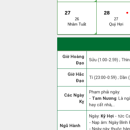
27
28
●
26
27
Nhâm Tuất
Quý Hợi
Giờ Hoàng
Sửu (1:00-2:59) ; Thìn
Đạo
Giờ Hắc
Tí (23:00-0:59) ; Dần 
Đạo
Phạm phải ngày:
Các Ngày
-
Tam Nương
: Là ng
Kỵ
hay cất nhà,...
Ngày:
Kỷ Hợi
- tức Ca
- Nạp âm: Ngày Bình Đ
Ngũ Hành
- Ngày này thuộc hàn