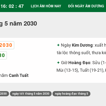
16: 02 : 48
LỊCH ÂM HÔM NAY
ĐỔI NGÀY ÂM DƯƠNG
g 5 năm 2030
2030
Ngày
Kim Dương
: xuất 
tài lộc thông suốt, thưa ki
30
Giờ
Hoàng Đạo
: Sửu (1
Mùi (13-15), Tuất (19-21),
năm
Canh Tuất
/2030
ngày tốt tháng 5 năm 2030
ngày hoàng đạo tháng 5