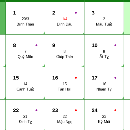
1
2
●
3
29/3
1/4
2
Bính Thân
Đinh Dậu
Mậu Tuất
8
●
9
10
●
7
8
9
Quý Mão
Giáp Thìn
Ất Tỵ
15
16
●
17
●
14
15
16
Canh Tuất
Tân Hợi
Nhâm Tý
22
●
23
●
24
●
21
22
23
Đinh Tỵ
Mậu Ngọ
Kỷ Mùi