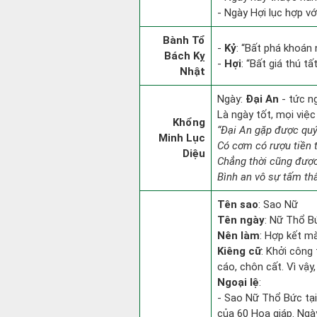
- Ngày Hợi lục hợp vớ
Bành Tổ
-
Kỷ
: “Bất phá khoán
Bách Kỵ
-
Hợi
: “Bất giá thú t
Nhật
Ngày:
Đại An
- tức n
Là ngày tốt, mọi việ
Khổng
“Đại An gặp được qu
Minh Lục
Có cơm có rượu tiền 
Diệu
Chẳng thời cũng đượ
Bình an vô sự tấm th
Tên sao
: Sao Nữ
Tên ngày
: Nữ Thổ Bứ
Nên làm
: Hợp kết m
Kiêng cữ
: Khởi công
cáo, chôn cất. Vì vậ
Ngoại lệ
:
- Sao Nữ Thổ Bức tại
của 60 Hoa giáp. Ngà