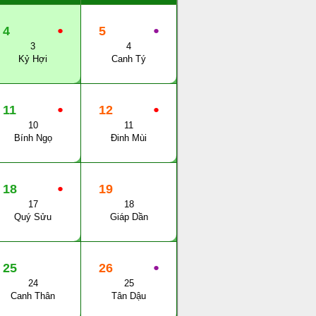
4
●
5
●
3
4
Kỷ Hợi
Canh Tý
11
●
12
●
10
11
Bính Ngọ
Đinh Mùi
18
●
19
17
18
Quý Sửu
Giáp Dần
25
26
●
24
25
Canh Thân
Tân Dậu