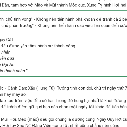
i Dần, tam hợp với Mão và Mùi thành Mộc cục. Xung Tỵ, hình Hợi, hại
 nhị chủ tịnh vong” - Không nên tiến hành phá khoán để tránh cả 2 
ất chủ phân trương” - Không nên tiến hành các việc liên quan đến cưới
gày Cát.
c đều được yên tâm, hành sự thành công.
ý nhân
tiễn đưa
c Đại An
ân thanh nhàn.”
c - Cảnh Đan: Xấu (Hung Tú). Tướng tinh con dơi, chủ trị ngày thứ 7
àn hay may áo.
 tạo tác trăm việc đều có hại. Trong đó hung hại nhất là khơi đường
y, để tránh điềm giữ quý bạn nên chọn một ngày tốt khác để tiến hàn
 Mùi, Hợi, Mẹo (mão) đều gọi chung là đường cùng. Ngày Quý Hợi cù
y Hợi tuy Sao Nữ Đăng Viên song tốt nhất cũng chẳng nên dùng.