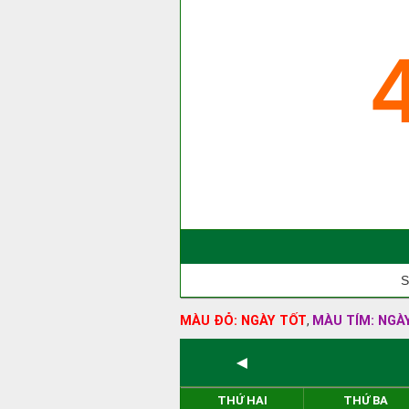
S
MÀU ĐỎ: NGÀY TỐT
MÀU TÍM: NGÀ
,
◄
THỨ HAI
THỨ BA