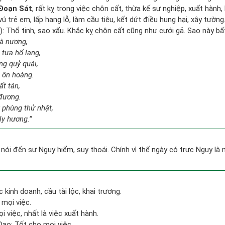
Đoạn Sát
, rất kỵ trong việc chôn cất, thừa kế sự nghiệp, xuất hành
 vú trẻ em, lấp hang lỗ, làm cầu tiêu, kết dứt điều hung hại, xây tường
: Thổ tinh, sao xấu. Khắc kỵ chôn cất cũng như cưới gả. Sao này bất 
bà nương,
tựa hổ lang,
ng quỷ quái,
h ôn hoàng.
ất tán,
 đương.
 phùng thử nhật,
ly hương.”
nói đến sự Nguy hiểm, suy thoái. Chính vì thế ngày có trực Nguy là
c kinh doanh, cầu tài lộc, khai trương.
 mọi việc.
i việc, nhất là việc xuất hành.
ạo: Tốt cho mọi việc.