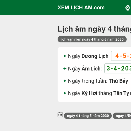
⌚ 
XEM LỊCH ÂM.com
Lịch âm ngày 4 thán
lịch vạn niên ngày 4 tháng 5 năm 2030
4-5-
Ngày
Dương Lịch
:
3-4-20
Ngày
Âm Lịch
:
Ngày trong tuần:
Thứ Bảy
Ngày
Kỷ Hợi
tháng
Tân Tỵ
ngày 4 tháng 5 năm 2030
ngày 4/5