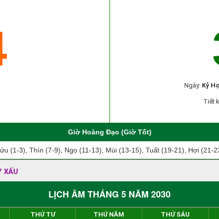
4
Ngày:
Kỷ Hợ
Tiết 
Giờ Hoàng Đạo (Giờ Tốt)
ửu (1-3), Thìn (7-9), Ngọ (11-13), Mùi (13-15), Tuất (19-21), Hợi (21-2
Y XẤU
LỊCH ÂM THÁNG 5 NĂM 2030
THỨ TƯ
THỨ NĂM
THỨ SÁU