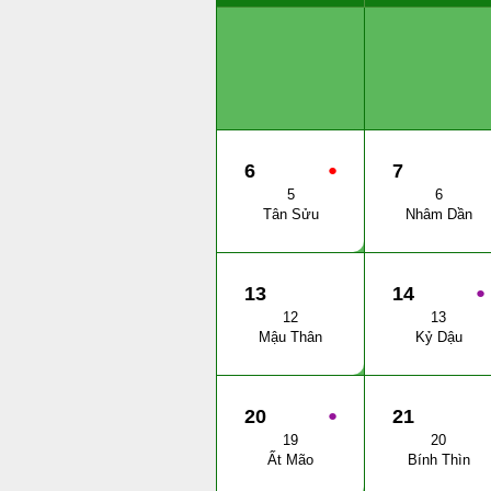
6
●
7
5
6
Tân Sửu
Nhâm Dần
13
14
●
12
13
Mậu Thân
Kỷ Dậu
20
●
21
19
20
Ất Mão
Bính Thìn