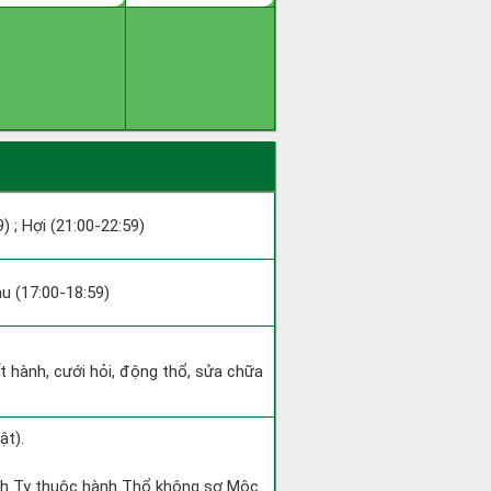
9) ; Hợi (21:00-22:59)
ậu (17:00-18:59)
ất hành, cưới hỏi, động thổ, sửa chữa
ật).
inh Tỵ thuộc hành Thổ không sợ Mộc.