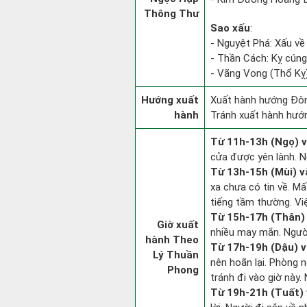
Thông Thư
Sao xấu
:
- Nguyệt Phá: Xấu về
- Thần Cách: Kỵ cúng 
- Vãng Vong (Thổ Kỵ):
Hướng xuất
Xuất hành hướng Đôn
hành
Tránh xuất hành hướn
Từ 11h-13h (Ngọ) v
cửa được yên lành. N
Từ 13h-15h (Mùi) v
xa chưa có tin về. M
tiếng tầm thường. Vi
Từ 15h-17h (Thân) 
Giờ xuất
nhiều may mắn. Người 
hành Theo
Từ 17h-19h (Dậu) v
Lý Thuần
nên hoãn lại. Phòng n
Phong
tránh đi vào giờ này.
Từ 19h-21h (Tuất) 