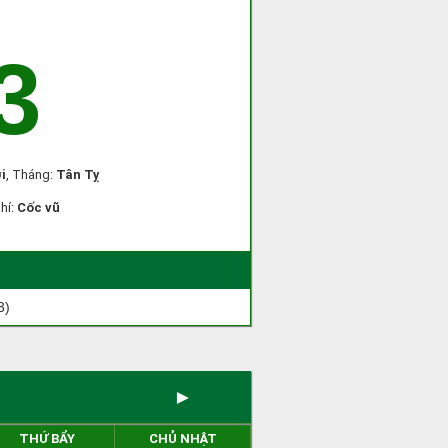
3
i
, Tháng:
Tân Tỵ
khí:
Cốc vũ
3)
►
THỨ BẨY
CHỦ NHẬT