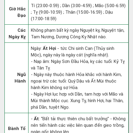
Tí (23:00-0:59) ; Dần (3:00-4:59) ; Mão (5:00-6:59)
Giờ Hắc
; Tỵ (9:00-10:59) ; Thân (15:00-16:59) ; Dậu
Đạo
(17:00-18:59)
Các
Không phạm bất kỳ ngày Nguyệt kỵ, Nguyệt tận,
Ngày Kỵ
Tam Nương, Dương Công Kỵ Nhật nào.
Ngày:
Ất Hợi
- tức Chi sinh Can (Thủy sinh
Mộc), ngày này là ngày cát (nghĩa nhật).
- Nạp âm: Ngày Sơn Đầu Hỏa, kỵ các tuổi: Kỷ Tỵ
và Tân Tỵ.
Ngũ
- Ngày này thuộc hành Hỏa khắc với hành Kim,
Hành
ngoại trừ các tuổi: Quý Dậu và Ất Mùi thuộc
hành Kim không sợ Hỏa.
- Ngày Hợi lục hợp với Dần, tam hợp với Mão và
Mùi thành Mộc cục. Xung Tỵ, hình Hợi, hại Thân,
phá Dần, tuyệt Ngọ.
-
Ất
: “Bất tải thực thiên chu bất trưởng” - Không
nên tiến hành các việc liên quan đến gieo trồng,
Bành Tổ
ngàn gốc không lên