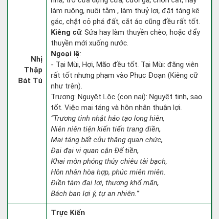
nhà, trổ cửa dựng cửa, cưới gả, chôn cất, hay
làm ruộng, nuôi tằm , làm thuỷ lợi, đặt táng kê
gác, chặt cỏ phá đất, cắt áo cũng đều rất tốt.
Kiêng cữ
: Sửa hay làm thuyền chèo, hoặc đẩy
thuyền mới xuống nước.
Ngoại lệ
:
Nhị
- Tại Mùi, Hợi, Mão đều tốt. Tại Mùi: đăng viên
Thập
rất tốt nhưng phạm vào Phục Đoạn (Kiêng cữ
Bát Tú
như trên).
Trương: Nguyệt Lộc (con nai): Nguyệt tinh, sao
tốt. Việc mai táng và hôn nhân thuận lợi.
“Trương tinh nhật hảo tạo long hiên,
Niên niên tiện kiến tiến trang điền,
Mai táng bất cửu thăng quan chức,
Đại đại vi quan cận Đế tiền,
Khai môn phóng thủy chiêu tài bạch,
Hôn nhân hòa hợp, phúc miên miên.
Điền tàm đại lợi, thương khố mãn,
Bách ban lợi ý, tự an nhiên.”
Trực Kiến