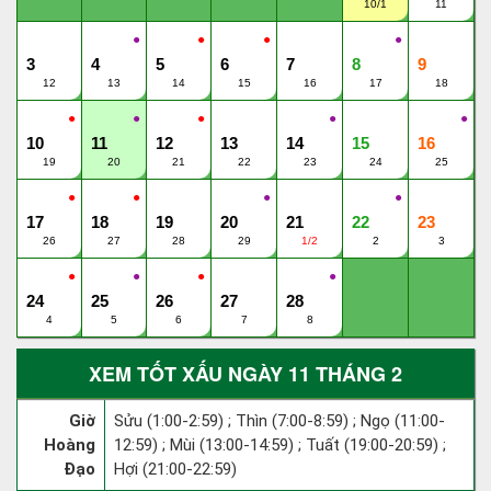
10/1
11
●
●
●
●
3
4
5
6
7
8
9
12
13
14
15
16
17
18
●
●
●
●
●
10
11
12
13
14
15
16
19
20
21
22
23
24
25
●
●
●
●
17
18
19
20
21
22
23
26
27
28
29
1/2
2
3
●
●
●
●
24
25
26
27
28
4
5
6
7
8
XEM TỐT XẤU NGÀY 11 THÁNG 2
Giờ
Sửu (1:00-2:59) ; Thìn (7:00-8:59) ; Ngọ (11:00-
Hoàng
12:59) ; Mùi (13:00-14:59) ; Tuất (19:00-20:59) ;
Đạo
Hợi (21:00-22:59)