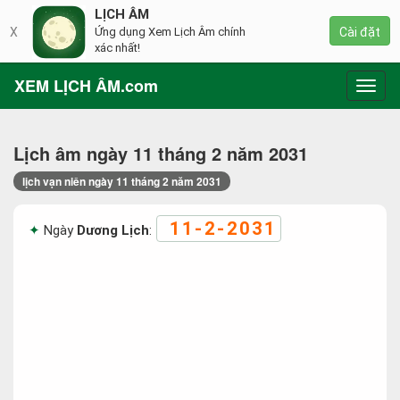
LỊCH ÂM
X
Ứng dụng Xem Lịch Âm chính
Cài đặt
xác nhất!
XEM LỊCH ÂM.com
Toggl
navig
Lịch âm ngày 11 tháng 2 năm 2031
lịch vạn niên ngày 11 tháng 2 năm 2031
11-2-2031
Ngày
Dương Lịch
: