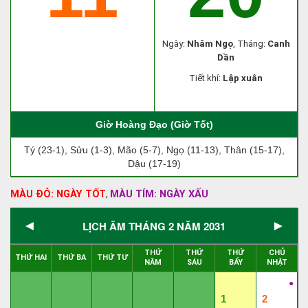
Ngày:
Nhâm Ngọ
, Tháng:
Canh
Dần
Tiết khí:
Lập xuân
Giờ Hoàng Đạo (Giờ Tốt)
Tý (23-1), Sửu (1-3), Mão (5-7), Ngọ (11-13), Thân (15-17),
Dậu (17-19)
MÀU ĐỎ: NGÀY TỐT
MÀU TÍM: NGÀY XẤU
,
◄
►
LỊCH ÂM THÁNG 2 NĂM 2031
THỨ
THỨ
THỨ
CHỦ
THỨ HAI
THỨ BA
THỨ TƯ
NĂM
SÁU
BẨY
NHẬT
●
1
2