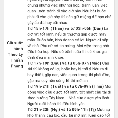
chung những việc như hội họp, tranh luận, việc
quan,…nên tránh đi vào giờ này. Nếu bắt buộc
phải đi vào giờ này thì nên giữ miệng để hạn ché
gây ẩu đả hay cãi nhau.
Từ 15h-17h (Thân) và từ 03h-05h (Dần)
Là
giờ rất tốt lành, nếu đi thường gặp được may
mắn. Buôn bán, kinh doanh có lời. Người đi sắp
Giờ xuất
về nhà. Phụ nữ có tin mừng. Mọi việc trong nhà
hành
đều hòa hợp. Nếu có bệnh cầu thì sẽ khỏi, gia
Theo Lý
đình đều mạnh khỏe.
Thuần
Từ 17h-19h (Dậu) và từ 05h-07h (Mão)
Cầu
Phong
tài thì không có lợi, hoặc hay bị trái ý. Nếu ra đi
hay thiệt, gặp nạn, việc quan trọng thì phải đòn,
gặp ma quỷ nên cúng tế thì mới an.
Từ 19h-21h (Tuất) và từ 07h-09h (Thìn)
Mọi
công việc đều được tốt lành, tốt nhất cầu tài đi
theo hướng Tây Nam – Nhà cửa được yên lành.
Người xuất hành thì đều bình yên.
Từ 21h-23h (Hợi) và từ 09h-11h (Tị)
Mưu sự
khó thành, cầu lộc, cầu tài mờ mịt. Kiện cáo tốt