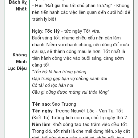
Bách Kỵ
-
Hợi
: “Bất giá thú tất chủ phân trương” - Không
Nhật
nên tiến hành các việc liên quan đến cưới hỏi để
tránh ly biệt
Ngày:
Tốc Hỷ
- tức ngày Tốt vừa.
Buổi sáng tốt, nhưng chiều xấu nên cần làm
nhanh. Niềm vui nhanh chóng, nên dùng để mưu
đại sự, sẽ thành công mau lẹ hơn. Tốt nhất là
Khổng
tiến hành công việc vào buổi sáng, càng sớm
Minh
càng tốt.
Lục Diệu
“Tốc Hỷ là bạn trùng phùng
Gặp trùng gặp bạn vợ chồng sánh đôi
Có tài có lộc hẳn hoi
Cầu gì cũng được mừng vui thỏa lòng”
Tên sao
: Sao Trương
Tên ngày
: Trương Nguyệt Lộc - Vạn Tu: Tốt
(Kiết Tú) Tướng tinh con nai, chủ trị ngày thứ 2.
Nên làm
: Khởi công tạo tác trăm việc đều tốt.
Trong đó, tốt nhất là che mái dựng hiên, xây cất