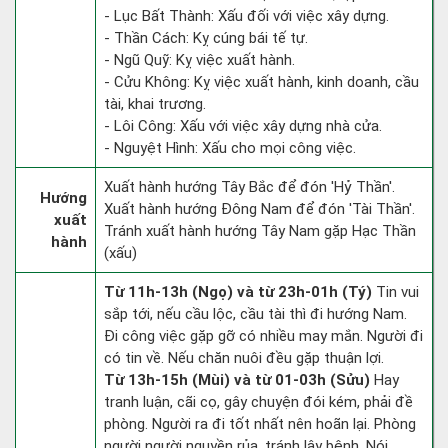
- Lục Bất Thành: Xấu đối với việc xây dựng.
- Thần Cách: Kỵ cúng bái tế tự.
- Ngũ Quỹ: Kỵ việc xuất hành.
- Cửu Không: Kỵ việc xuất hành, kinh doanh, cầu
tài, khai trương.
- Lôi Công: Xấu với việc xây dựng nhà cửa.
- Nguyệt Hình: Xấu cho mọi công việc.
Xuất hành hướng Tây Bắc để đón 'Hỷ Thần'.
Hướng
Xuất hành hướng Đông Nam để đón 'Tài Thần'.
xuất
Tránh xuất hành hướng Tây Nam gặp Hạc Thần
hành
(xấu)
Từ 11h-13h (Ngọ) và từ 23h-01h (Tý)
Tin vui
sắp tới, nếu cầu lộc, cầu tài thì đi hướng Nam.
Đi công việc gặp gỡ có nhiều may mắn. Người đi
có tin về. Nếu chăn nuôi đều gặp thuận lợi.
Từ 13h-15h (Mùi) và từ 01-03h (Sửu)
Hay
tranh luận, cãi cọ, gây chuyện đói kém, phải đề
phòng. Người ra đi tốt nhất nên hoãn lại. Phòng
người người nguyền rủa, tránh lây bệnh. Nói