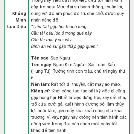
Trong này Tiểu Cát mọi việc đều tốt lành và ít
gặp trở ngại. Mưu đại sự hanh thông, thuận lợi,
Khổng
cùng với đó âm phúc độ trì, che chở, được quý
Minh
nhân nâng đỡ.
Lục Diệu
“Tiểu Cát gặp hội thanh long
Cầu tài cầu lộc ở trong quẻ này
Cầu tài toại ý vui vầy
Bình an vô sự gặp thầy, gặp quen.”
Tên sao
: Sao Ngưu
Tên ngày
: Ngưu Kim Ngưu - Sái Tuân: Xấu
(Hung Tú). Tướng tinh con trâu, chủ trị ngày thứ
6.
Nên làm
: Rất tốt đi thuyền, cắt may áo mão.
Kiêng cữ
: Khởi công tạo tác bất kỳ việc gì cũng
gặp hung hại. Nhất là việc dựng trại, xây cất nhà,
trổ cửa, cưới gả, xuất hành đường bộ, làm thủy
lợi, nuôi tằm, gieo cấy, khai khẩn cũng như khai
trương. Vì vậy, ngày này không nên tiến hành các
công việc trọng đại, nên chọn một ngày tốt
khác để tiến hành.