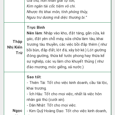
Giá thú, hôn nhân giai tự tổn,
Kim ngân tài cốc tiệm vô chi.
Nhược thị khai môn, tính phóng thủy,
Ngưu trư dương mã diệc thương bi.”
Trực Bình
Nên làm
: Nhập vào kho, đặt táng, gắn cửa, kê
gác, đặt yên chỗ máy, sửa chữa làm tàu, khai
Thập
trương tàu thuyền, các việc bồi đắp thêm ( như
Nhị Kiến
bồi bùn, đắp đất, lót đá, xây bờ kè.) Lót giường
Trừ
đóng giường, thừa kế tước phong hay thừa kế
sự nghiệp, các vụ làm cho khuyết thủng ( như
đào mương, móc giếng, xả nước.)
Sao tốt
:
- Thiên Tài: Tốt cho việc kinh doanh, cầu tài lộc,
khai trương.
- Ích Hậu: Tốt cho mọi việc, nhất là việc hôn
nhân giá thú (cưới xin).
- Dân Nhật: Tốt cho mọi việc.
Ngọc
- Kim Quỹ Hoàng Đạo: Tốt cho việc kinh doanh,