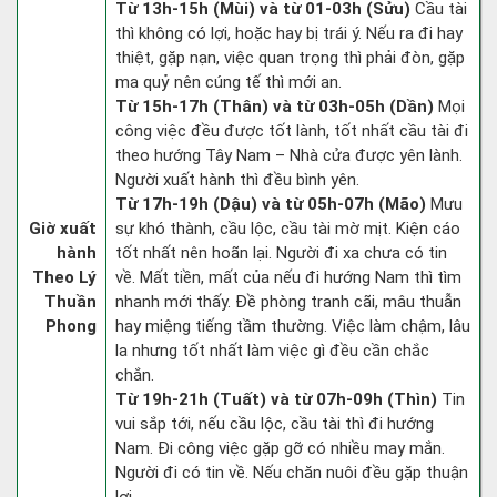
Từ 13h-15h (Mùi) và từ 01-03h (Sửu)
Cầu tài
thì không có lợi, hoặc hay bị trái ý. Nếu ra đi hay
thiệt, gặp nạn, việc quan trọng thì phải đòn, gặp
ma quỷ nên cúng tế thì mới an.
Từ 15h-17h (Thân) và từ 03h-05h (Dần)
Mọi
công việc đều được tốt lành, tốt nhất cầu tài đi
theo hướng Tây Nam – Nhà cửa được yên lành.
Người xuất hành thì đều bình yên.
Từ 17h-19h (Dậu) và từ 05h-07h (Mão)
Mưu
Giờ xuất
sự khó thành, cầu lộc, cầu tài mờ mịt. Kiện cáo
hành
tốt nhất nên hoãn lại. Người đi xa chưa có tin
Theo Lý
về. Mất tiền, mất của nếu đi hướng Nam thì tìm
Thuần
nhanh mới thấy. Đề phòng tranh cãi, mâu thuẫn
Phong
hay miệng tiếng tầm thường. Việc làm chậm, lâu
la nhưng tốt nhất làm việc gì đều cần chắc
chắn.
Từ 19h-21h (Tuất) và từ 07h-09h (Thìn)
Tin
vui sắp tới, nếu cầu lộc, cầu tài thì đi hướng
Nam. Đi công việc gặp gỡ có nhiều may mắn.
Người đi có tin về. Nếu chăn nuôi đều gặp thuận