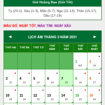
Giờ Hoàng Đạo (Giờ Tốt)
Tý (23-1), Sửu (1-3), Mão (5-7), Ngọ (11-13), Thân (15-17),
Dậu (17-19)
MÀU ĐỎ: NGÀY TỐT
MÀU TÍM: NGÀY XẤU
,
◄
►
LỊCH ÂM THÁNG 3 NĂM 2031
THỨ
THỨ
THỨ
CHỦ
THỨ HAI
THỨ BA
THỨ TƯ
NĂM
SÁU
BẨY
NHẬT
●
1
2
9/2
10
●
●
●
●
●
3
4
5
6
7
8
9
11
12
13
14
15
16
17
●
●
●
●
●
10
11
12
13
14
15
16
18
19
20
21
22
23
24