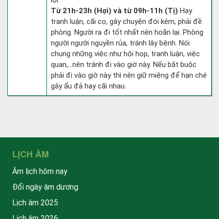
lợi.
Từ 21h-23h (Hợi) và từ 09h-11h (Tị)
Hay
tranh luận, cãi cọ, gây chuyện đói kém, phải đề
phòng. Người ra đi tốt nhất nên hoãn lại. Phòng
người người nguyền rủa, tránh lây bệnh. Nói
chung những việc như hội họp, tranh luận, việc
quan,…nên tránh đi vào giờ này. Nếu bắt buộc
phải đi vào giờ này thì nên giữ miệng để hạn ché
gây ẩu đả hay cãi nhau.
LỊCH ÂM
Âm lịch hôm nay
Đổi ngày âm dương
Lịch âm 2025
Lịch âm 2026