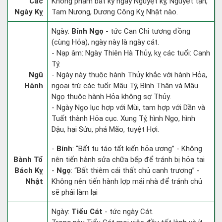
Các
Không phạm bất kỳ ngày Nguyệt kỵ, Nguyệt tận,
Ngày Kỵ
Tam Nương, Dương Công Kỵ Nhật nào.
Ngày:
Bính Ngọ
- tức Can Chi tương đồng
(cùng Hỏa), ngày này là ngày cát.
- Nạp âm: Ngày Thiên Hà Thủy, kỵ các tuổi: Canh
Tý.
Ngũ
- Ngày này thuộc hành Thủy khắc với hành Hỏa,
Hành
ngoại trừ các tuổi: Mậu Tý, Bính Thân và Mậu
Ngọ thuộc hành Hỏa không sợ Thủy.
- Ngày Ngọ lục hợp với Mùi, tam hợp với Dần và
Tuất thành Hỏa cục. Xung Tý, hình Ngọ, hình
Dậu, hại Sửu, phá Mão, tuyệt Hợi.
-
Bính
: “Bất tu táo tất kiến hỏa ương” - Không
Bành Tổ
nên tiến hành sửa chữa bếp để tránh bị hỏa tai
Bách Kỵ
-
Ngọ
: “Bất thiêm cái thất chủ canh trương” -
Nhật
Không nên tiến hành lợp mái nhà để tránh chủ
sẽ phải làm lại
Ngày:
Tiểu Cát
- tức ngày Cát.