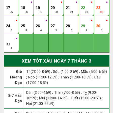
●
●
●
●
●
17
18
19
20
21
22
23
25
26
27
28
29
30
1/3
●
●
●
●
24
25
26
27
28
29
30
2
3
4
5
6
7
8
●
31
9
XEM TỐT XẤU NGÀY 7 THÁNG 3
Giờ
Tí (23:00-0:59) ; Sửu (1:00-2:59) ; Mão (5:00-6:59)
Hoàng
; Ngọ (11:00-12:59) ; Thân (15:00-16:59) ; Dậu
Đạo
(17:00-18:59)
Dần (3:00-4:59) ; Thìn (7:00-8:59) ; Tỵ (9:00-
Giờ Hắc
10:59) ; Mùi (13:00-14:59) ; Tuất (19:00-20:59) ;
Đạo
Hợi (21:00-22:59)