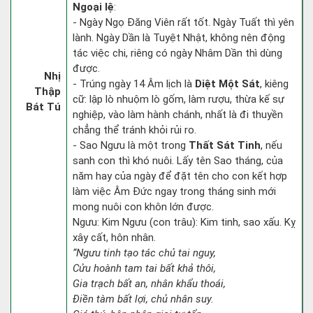
Ngoại lệ
:
- Ngày Ngọ Đăng Viên rất tốt. Ngày Tuất thì yên
lành. Ngày Dần là Tuyệt Nhật, không nên động
tác việc chi, riêng có ngày Nhâm Dần thì dùng
được.
Nhị
- Trúng ngày 14 Âm lịch là
Diệt Một Sát
, kiêng
Thập
cữ: lập lò nhuộm lò gốm, làm rượu, thừa kế sự
Bát Tú
nghiệp, vào làm hành chánh, nhất là đi thuyền
chẳng thể tránh khỏi rủi ro.
- Sao Ngưu là một trong
Thất Sát Tinh
, nếu
sanh con thì khó nuôi. Lấy tên Sao tháng, của
năm hay của ngày để đặt tên cho con kết hợp
làm việc Âm Đức ngay trong tháng sinh mới
mong nuôi con khôn lớn được.
Ngưu: Kim Ngưu (con trâu): Kim tinh, sao xấu. Kỵ
xây cất, hôn nhân.
“Ngưu tinh tạo tác chủ tai nguy,
Cửu hoành tam tai bất khả thôi,
Gia trạch bất an, nhân khẩu thoái,
Điền tàm bất lợi, chủ nhân suy.