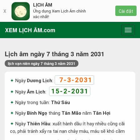
LỊCH ÂM
X
Ứng dụng Xem Lịch Âm chính
Cài đặt
xác nhất!
XEM LỊCH ÂM.com
Toggl
navig
Lịch âm ngày 7 tháng 3 năm 2031
lịch vạn niên ngày 7 tháng 3 năm 2031
7-3-2031
Ngày
Dương Lịch
:
15-2-2031
Ngày
Âm Lịch
:
Ngày trong tuần:
Thứ Sáu
Ngày
Bính Ngọ
tháng
Tân Mão
năm
Tân Hợi
Ngày
Thiên Hầu
: xuất hành dầu ít hay nhiều cũng cãi
cọ, phải tránh xẩy ra tai nạn chảy máu, máu sẽ khó cầm