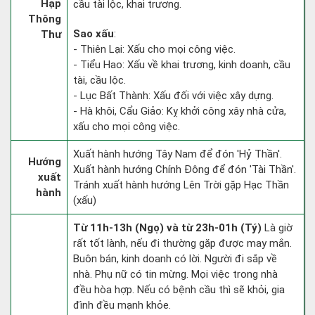
Hạp
cầu tài lộc, khai trương.
Thông
Sao xấu
:
Thư
- Thiên Lại: Xấu cho mọi công việc.
- Tiểu Hao: Xấu về khai trương, kinh doanh, cầu
tài, cầu lộc.
- Lục Bất Thành: Xấu đối với việc xây dựng.
- Hà khôi, Cẩu Giảo: Kỵ khởi công xây nhà cửa,
xấu cho mọi công việc.
Xuất hành hướng Tây Nam để đón 'Hỷ Thần'.
Hướng
Xuất hành hướng Chính Đông để đón 'Tài Thần'.
xuất
Tránh xuất hành hướng Lên Trời gặp Hạc Thần
hành
(xấu)
Từ 11h-13h (Ngọ) và từ 23h-01h (Tý)
Là giờ
rất tốt lành, nếu đi thường gặp được may mắn.
Buôn bán, kinh doanh có lời. Người đi sắp về
nhà. Phụ nữ có tin mừng. Mọi việc trong nhà
đều hòa hợp. Nếu có bệnh cầu thì sẽ khỏi, gia
đình đều mạnh khỏe.