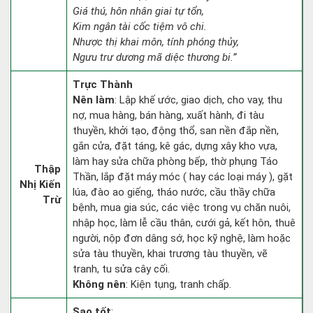
Giá thú, hôn nhân giai tự tổn,
Kim ngân tài cốc tiệm vô chi.
Nhược thị khai môn, tính phóng thủy,
Ngưu trư dương mã diệc thương bi.”
Trực Thành
Nên làm
: Lập khế ước, giao dịch, cho vay, thu
nợ, mua hàng, bán hàng, xuất hành, đi tàu
thuyền, khởi tạo, động thổ, san nền đắp nền,
gắn cửa, đặt táng, kê gác, dựng xây kho vựa,
làm hay sửa chữa phòng bếp, thờ phụng Táo
Thập
Thần, lắp đặt máy móc ( hay các loại máy ), gặt
Nhị Kiến
lúa, đào ao giếng, tháo nước, cầu thầy chữa
Trừ
bệnh, mua gia súc, các việc trong vụ chăn nuôi,
nhập học, làm lễ cầu thân, cưới gả, kết hôn, thuê
người, nộp đơn dâng sớ, học kỹ nghệ, làm hoặc
sửa tàu thuyền, khai trương tàu thuyền, vẽ
tranh, tu sửa cây cối.
Không nên
: Kiện tụng, tranh chấp.
Sao tốt
: