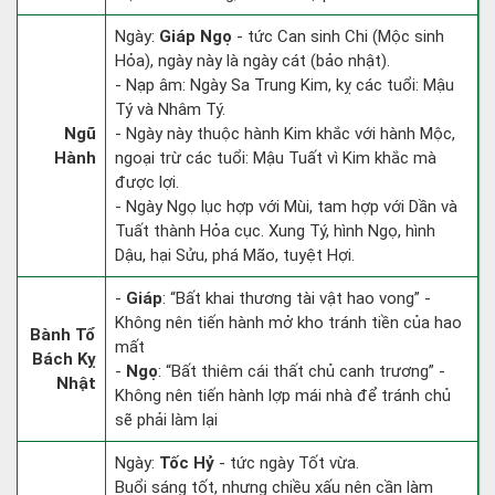
Ngày:
Giáp Ngọ
- tức Can sinh Chi (Mộc sinh
Hỏa), ngày này là ngày cát (bảo nhật).
- Nạp âm: Ngày Sa Trung Kim, kỵ các tuổi: Mậu
Tý và Nhâm Tý.
Ngũ
- Ngày này thuộc hành Kim khắc với hành Mộc,
Hành
ngoại trừ các tuổi: Mậu Tuất vì Kim khắc mà
được lợi.
- Ngày Ngọ lục hợp với Mùi, tam hợp với Dần và
Tuất thành Hỏa cục. Xung Tý, hình Ngọ, hình
Dậu, hại Sửu, phá Mão, tuyệt Hợi.
-
Giáp
: “Bất khai thương tài vật hao vong” -
Không nên tiến hành mở kho tránh tiền của hao
Bành Tổ
mất
Bách Kỵ
-
Ngọ
: “Bất thiêm cái thất chủ canh trương” -
Nhật
Không nên tiến hành lợp mái nhà để tránh chủ
sẽ phải làm lại
Ngày:
Tốc Hỷ
- tức ngày Tốt vừa.
Buổi sáng tốt, nhưng chiều xấu nên cần làm