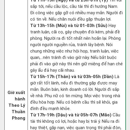
Từ 11h-13h (Ngọ) và từ 23h-01h (Tý)
Tin vui
sắp tới, nếu cầu lộc, cầu tài thì đi hướng Nam.
Đi công việc gặp gỡ có nhiều may mắn. Người đi
có tin về. Nếu chăn nuôi đều gặp thuận lợi.
Từ 13h-15h (Mùi) và từ 01-03h (Sửu)
Hay
tranh luận, cãi cọ, gây chuyện đói kém, phải đề
phòng. Người ra đi tốt nhất nên hoãn lại. Phòng
người người nguyền rủa, tránh lây bệnh. Nói
chung những việc như hội họp, tranh luận, việc
quan,…nên tránh đi vào giờ này. Nếu bắt buộc
phải đi vào giờ này thì nên giữ miệng để hạn ché
gây ẩu đả hay cãi nhau.
Từ 15h-17h (Thân) và từ 03h-05h (Dần)
Là
giờ rất tốt lành, nếu đi thường gặp được may
mắn. Buôn bán, kinh doanh có lời. Người đi sắp
Giờ xuất
về nhà. Phụ nữ có tin mừng. Mọi việc trong nhà
hành
đều hòa hợp. Nếu có bệnh cầu thì sẽ khỏi, gia
Theo Lý
đình đều mạnh khỏe.
Thuần
Từ 17h-19h (Dậu) và từ 05h-07h (Mão)
Cầu
Phong
tài thì không có lợi, hoặc hay bị trái ý. Nếu ra đi
hay thiệt, gặp nạn, việc quan trọng thì phải đòn,