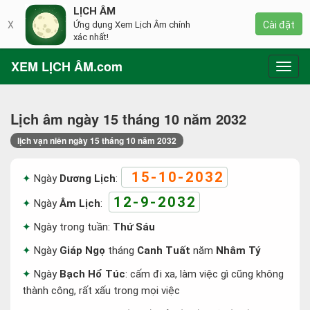
LỊCH ÂM
X
Ứng dụng Xem Lịch Âm chính
Cài đặt
xác nhất!
XEM LỊCH ÂM.com
Toggl
navig
Lịch âm ngày 15 tháng 10 năm 2032
lịch vạn niên ngày 15 tháng 10 năm 2032
15-10-2032
Ngày
Dương Lịch
:
12-9-2032
Ngày
Âm Lịch
:
Ngày trong tuần:
Thứ Sáu
Ngày
Giáp Ngọ
tháng
Canh Tuất
năm
Nhâm Tý
Ngày
Bạch Hổ Túc
: cấm đi xa, làm việc gì cũng không
thành công, rất xấu trong mọi việc