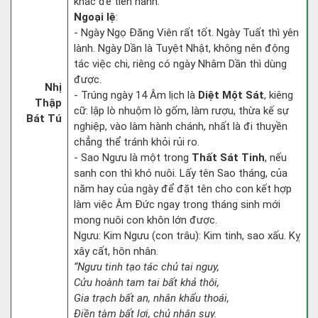
khác để tiến hành.
Ngoại lệ
:
- Ngày Ngọ Đăng Viên rất tốt. Ngày Tuất thì yên
lành. Ngày Dần là Tuyệt Nhật, không nên động
tác việc chi, riêng có ngày Nhâm Dần thì dùng
được.
Nhị
- Trúng ngày 14 Âm lịch là
Diệt Một Sát
, kiêng
Thập
cữ: lập lò nhuộm lò gốm, làm rượu, thừa kế sự
Bát Tú
nghiệp, vào làm hành chánh, nhất là đi thuyền
chẳng thể tránh khỏi rủi ro.
- Sao Ngưu là một trong
Thất Sát Tinh
, nếu
sanh con thì khó nuôi. Lấy tên Sao tháng, của
năm hay của ngày để đặt tên cho con kết hợp
làm việc Âm Đức ngay trong tháng sinh mới
mong nuôi con khôn lớn được.
Ngưu: Kim Ngưu (con trâu): Kim tinh, sao xấu. Kỵ
xây cất, hôn nhân.
“Ngưu tinh tạo tác chủ tai nguy,
Cửu hoành tam tai bất khả thôi,
Gia trạch bất an, nhân khẩu thoái,
Điền tàm bất lợi, chủ nhân suy.