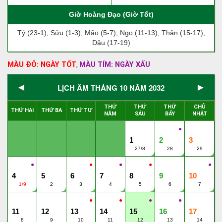
Giờ Hoàng Đạo (Giờ Tốt)
Tý (23-1), Sửu (1-3), Mão (5-7), Ngọ (11-13), Thân (15-17),
Dậu (17-19)
MÀU ĐỎ: NGÀY TỐT
MÀU TÍM: NGÀY XẤU
,
◄
►
LỊCH ÂM THÁNG 10 NĂM 2032
THỨ
THỨ
THỨ
CHỦ
THỨ HAI
THỨ BA
THỨ TƯ
NĂM
SÁU
BẨY
NHẬT
●
1
2
3
27/8
28
29
●
●
●
●
●
4
5
6
7
8
9
10
1/9
2
3
4
5
6
7
●
●
●
●
11
12
13
14
15
16
17
8
9
10
11
12
13
14