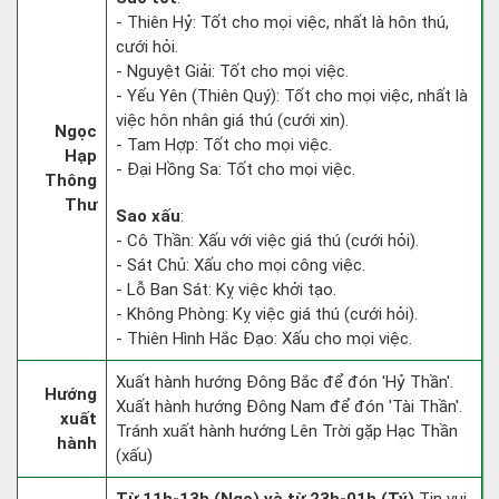
- Thiên Hỷ: Tốt cho mọi việc, nhất là hôn thú,
cưới hỏi.
- Nguyệt Giải: Tốt cho mọi việc.
- Yếu Yên (Thiên Quý): Tốt cho mọi việc, nhất là
việc hôn nhân giá thú (cưới xin).
Ngọc
- Tam Hợp: Tốt cho mọi việc.
Hạp
- Đại Hồng Sa: Tốt cho mọi việc.
Thông
Thư
Sao xấu
:
- Cô Thần: Xấu với việc giá thú (cưới hỏi).
- Sát Chủ: Xấu cho mọi công việc.
- Lỗ Ban Sát: Kỵ việc khởi tạo.
- Không Phòng: Kỵ việc giá thú (cưới hỏi).
- Thiên Hình Hắc Đạo: Xấu cho mọi việc.
Xuất hành hướng Đông Bắc để đón 'Hỷ Thần'.
Hướng
Xuất hành hướng Đông Nam để đón 'Tài Thần'.
xuất
Tránh xuất hành hướng Lên Trời gặp Hạc Thần
hành
(xấu)