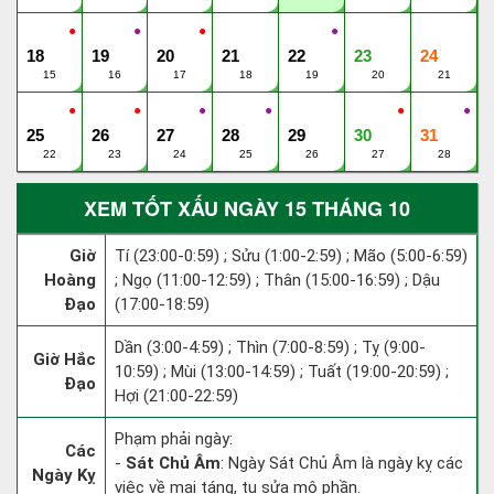
●
●
●
●
18
19
20
21
22
23
24
15
16
17
18
19
20
21
●
●
●
●
●
●
25
26
27
28
29
30
31
22
23
24
25
26
27
28
XEM TỐT XẤU NGÀY 15 THÁNG 10
Giờ
Tí (23:00-0:59) ; Sửu (1:00-2:59) ; Mão (5:00-6:59)
Hoàng
; Ngọ (11:00-12:59) ; Thân (15:00-16:59) ; Dậu
Đạo
(17:00-18:59)
Dần (3:00-4:59) ; Thìn (7:00-8:59) ; Tỵ (9:00-
Giờ Hắc
10:59) ; Mùi (13:00-14:59) ; Tuất (19:00-20:59) ;
Đạo
Hợi (21:00-22:59)
Phạm phải ngày:
Các
-
Sát Chủ Âm
: Ngày Sát Chủ Âm là ngày kỵ các
Ngày Kỵ
việc về mai táng, tu sửa mộ phần.