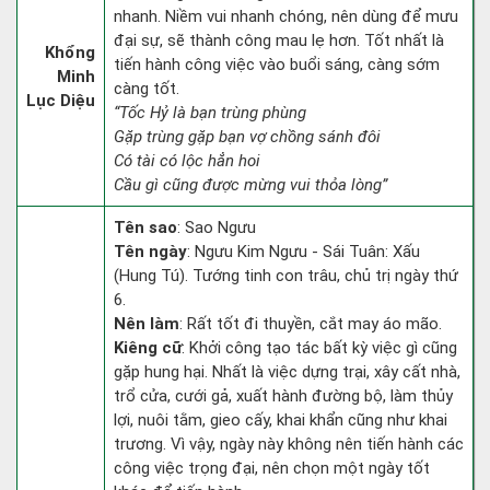
nhanh. Niềm vui nhanh chóng, nên dùng để mưu
đại sự, sẽ thành công mau lẹ hơn. Tốt nhất là
Khổng
tiến hành công việc vào buổi sáng, càng sớm
Minh
càng tốt.
Lục Diệu
“Tốc Hỷ là bạn trùng phùng
Gặp trùng gặp bạn vợ chồng sánh đôi
Có tài có lộc hẳn hoi
Cầu gì cũng được mừng vui thỏa lòng”
Tên sao
: Sao Ngưu
Tên ngày
: Ngưu Kim Ngưu - Sái Tuân: Xấu
(Hung Tú). Tướng tinh con trâu, chủ trị ngày thứ
6.
Nên làm
: Rất tốt đi thuyền, cắt may áo mão.
Kiêng cữ
: Khởi công tạo tác bất kỳ việc gì cũng
gặp hung hại. Nhất là việc dựng trại, xây cất nhà,
trổ cửa, cưới gả, xuất hành đường bộ, làm thủy
lợi, nuôi tằm, gieo cấy, khai khẩn cũng như khai
trương. Vì vậy, ngày này không nên tiến hành các
công việc trọng đại, nên chọn một ngày tốt