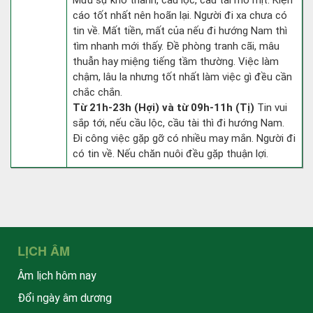
Mưu sự khó thành, cầu lộc, cầu tài mờ mịt. Kiện
cáo tốt nhất nên hoãn lại. Người đi xa chưa có
tin về. Mất tiền, mất của nếu đi hướng Nam thì
tìm nhanh mới thấy. Đề phòng tranh cãi, mâu
thuẫn hay miệng tiếng tầm thường. Việc làm
chậm, lâu la nhưng tốt nhất làm việc gì đều cần
chắc chắn.
Từ 21h-23h (Hợi) và từ 09h-11h (Tị)
Tin vui
sắp tới, nếu cầu lộc, cầu tài thì đi hướng Nam.
Đi công việc gặp gỡ có nhiều may mắn. Người đi
có tin về. Nếu chăn nuôi đều gặp thuận lợi.
LỊCH ÂM
Âm lịch hôm nay
Đổi ngày âm dương