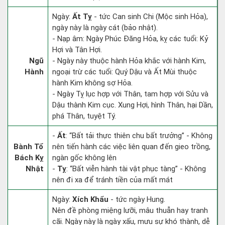
Ngày:
Ất Tỵ
- tức Can sinh Chi (Mộc sinh Hỏa),
ngày này là ngày cát (bảo nhật).
- Nạp âm: Ngày Phúc Đăng Hỏa, kỵ các tuổi: Kỷ
Hợi và Tân Hợi.
Ngũ
- Ngày này thuộc hành Hỏa khắc với hành Kim,
Hành
ngoại trừ các tuổi: Quý Dậu và Ất Mùi thuộc
hành Kim không sợ Hỏa.
- Ngày Tỵ lục hợp với Thân, tam hợp với Sửu và
Dậu thành Kim cục. Xung Hợi, hình Thân, hại Dần,
phá Thân, tuyệt Tý.
-
Ất
: “Bất tải thực thiên chu bất trưởng” - Không
Bành Tổ
nên tiến hành các việc liên quan đến gieo trồng,
Bách Kỵ
ngàn gốc không lên
Nhật
-
Tỵ
: “Bất viễn hành tài vật phục tàng” - Không
nên đi xa để tránh tiền của mất mát
Ngày:
Xích Khẩu
- tức ngày Hung.
Nên đề phòng miệng lưỡi, mâu thuẫn hay tranh
cãi. Ngày này là ngày xấu, mưu sự khó thành, dễ