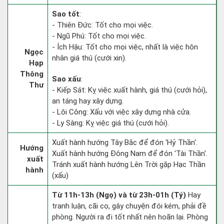
Sao tốt
:
- Thiên Đức: Tốt cho mọi việc.
- Ngũ Phú: Tốt cho mọi việc.
- Ích Hậu: Tốt cho mọi việc, nhất là việc hôn
Ngọc
nhân giá thú (cưới xin).
Hạp
Thông
Sao xấu
:
Thư
- Kiếp Sát: Kỵ việc xuất hành, giá thú (cưới hỏi),
an táng hay xây dựng.
- Lôi Công: Xấu với việc xây dựng nhà cửa.
- Ly Sàng: Kỵ việc giá thú (cưới hỏi).
Xuất hành hướng Tây Bắc để đón 'Hỷ Thần'.
Hướng
Xuất hành hướng Đông Nam để đón 'Tài Thần'.
xuất
Tránh xuất hành hướng Lên Trời gặp Hạc Thần
hành
(xấu)
Từ 11h-13h (Ngọ) và từ 23h-01h (Tý)
Hay
tranh luận, cãi cọ, gây chuyện đói kém, phải đề
phòng. Người ra đi tốt nhất nên hoãn lại. Phòng