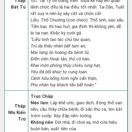
Thập
tốt. Tại Tỵ thì Đăng Viên: thừa kế hay lên quan
Bát Tú
lãnh chức đều là hai điều tốt nhất. Tại Dần, Tuất
rất suy vi nên kỵ xây cất và chôn cất.
Liễu: Thổ Chướng (con cheo): Thổ tinh, sao xấu.
Tiền bạc thì hao hụt, gia đình thì không yên, dễ
bị tai nạn. Khắc kỵ cưới gả.
“Liễu tinh tạo tác chủ tao quan,
Trú dạ thâu nhàn bất tạm an,
Mai táng ôn hoàng đa bệnh tử,
Điền viên thoái tận, thủ cô hàn,
Khai môn phóng thủy chiêu lung hạt,
Yêu đà bối khúc tự cung loan.
Cánh hữu bổng hình nghi cẩn thận,
Phụ nhân tùy khách tẩu bất hoàn.”
Trực Chấp
Nên làm
: Lập khế ước, giao dịch, động thổ san
Thập
nền, cầu thầy chữa bệnh, đi săn thú cá, tìm bắt
Nhị Kiến
trộm cướp. Xây đắp nền-tường.
Trừ
Không nên
: Dời nhà, đi chơi xa, mở cửa hiệu
buôn bán, xuất tiền của.