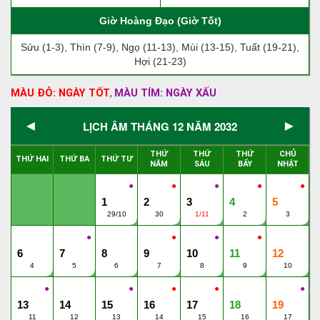
Giờ Hoàng Đạo (Giờ Tốt)
Sửu (1-3), Thìn (7-9), Ngọ (11-13), Mùi (13-15), Tuất (19-21),
Hợi (21-23)
MÀU ĐỎ: NGÀY TỐT
MÀU TÍM: NGÀY XẤU
,
◄
►
LỊCH ÂM THÁNG 12 NĂM 2032
THỨ
THỨ
THỨ
CHỦ
THỨ HAI
THỨ BA
THỨ TƯ
NĂM
SÁU
BẨY
NHẬT
●
●
●
●
●
1
2
3
4
5
29/10
30
1/11
2
3
●
●
●
●
6
7
8
9
10
11
12
4
5
6
7
8
9
10
●
●
●
●
●
13
14
15
16
17
18
19
11
12
13
14
15
16
17