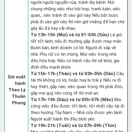
người người nguyền rủa, tránh lây bệnh. Nói
chung những việc như hội họp, tranh luận, việc
quan,…nên tránh đi vào giờ này. Nếu bắt buộc
phải đi vào giờ này thì nên giữ miệng để hạn ché
gây ẩu đả hay cãi nhau.
Từ 13h-15h (Mùi) và từ 01-03h (Sửu)
Là giờ
rất tốt lành, nếu đi thường gặp được may mắn.
Buôn bán, kinh doanh có lời. Người đi sắp về
nhà. Phụ nữ có tin mừng. Mọi việc trong nhà
đều hòa hợp. Nếu có bệnh cầu thì sẽ khỏi, gia
đình đều mạnh khỏe.
Từ 15h-17h (Thân) và từ 03h-05h (Dần)
Cầu
Giờ xuất
tài thì không có lợi, hoặc hay bị trái ý. Nếu ra đi
hành
hay thiệt, gặp nạn, việc quan trọng thì phải đòn,
Theo Lý
gặp ma quỷ nên cúng tế thì mới an.
Thuần
Từ 17h-19h (Dậu) và từ 05h-07h (Mão)
Mọi
Phong
công việc đều được tốt lành, tốt nhất cầu tài đi
theo hướng Tây Nam – Nhà cửa được yên lành.
Người xuất hành thì đều bình yên.
Từ 19h-21h (Tuất) và từ 07h-09h (Thìn)