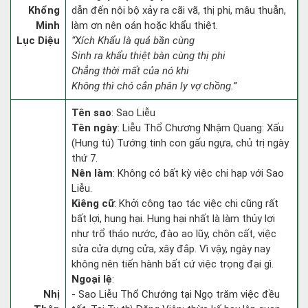
Khổng
dẫn đến nội bộ xảy ra cãi vã, thị phi, mâu thuẫn,
Minh
làm ơn nên oán hoặc khẩu thiệt.
Lục Diệu
“Xích Khẩu là quả bần cùng
Sinh ra khẩu thiệt bàn cùng thị phi
Chẳng thời mất của nó khi
Không thì chó cắn phân ly vợ chồng.”
Tên sao
: Sao Liễu
Tên ngày
: Liễu Thổ Chương Nhậm Quang: Xấu
(Hung tú) Tướng tinh con gấu ngựa, chủ trị ngày
thứ 7.
Nên làm
: Không có bất kỳ việc chi hạp với Sao
Liễu.
Kiêng cữ
: Khởi công tạo tác việc chi cũng rất
bất lợi, hung hại. Hung hại nhất là làm thủy lợi
như trổ tháo nước, đào ao lũy, chôn cất, việc
sửa cửa dựng cửa, xây đắp. Vì vậy, ngày nay
không nên tiến hành bất cứ việc trọng đại gì.
Ngoại lệ
:
Nhị
- Sao Liễu Thổ Chướng tại Ngọ trăm việc đều