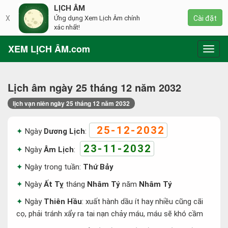
LỊCH ÂM
X
Ứng dụng Xem Lịch Âm chính
Cài đặt
xác nhất!
XEM LỊCH ÂM.com
Toggl
navig
Lịch âm ngày 25 tháng 12 năm 2032
lịch vạn niên ngày 25 tháng 12 năm 2032
25-12-2032
Ngày
Dương Lịch
:
23-11-2032
Ngày
Âm Lịch
:
Ngày trong tuần:
Thứ Bảy
Ngày
Ất Tỵ
tháng
Nhâm Tý
năm
Nhâm Tý
Ngày
Thiên Hầu
: xuất hành dầu ít hay nhiều cũng cãi
cọ, phải tránh xẩy ra tai nạn chảy máu, máu sẽ khó cầm