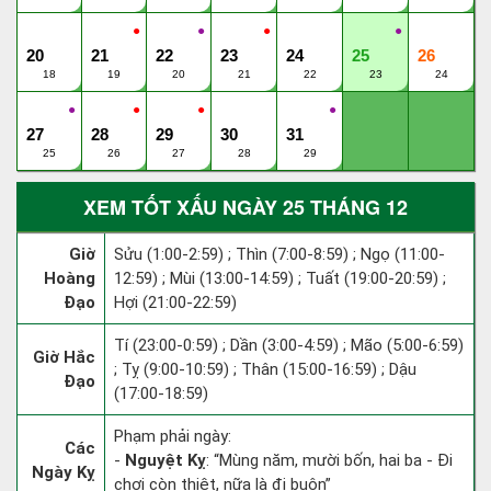
●
●
●
●
20
21
22
23
24
25
26
18
19
20
21
22
23
24
●
●
●
●
27
28
29
30
31
25
26
27
28
29
XEM TỐT XẤU NGÀY 25 THÁNG 12
Giờ
Sửu (1:00-2:59) ; Thìn (7:00-8:59) ; Ngọ (11:00-
Hoàng
12:59) ; Mùi (13:00-14:59) ; Tuất (19:00-20:59) ;
Đạo
Hợi (21:00-22:59)
Tí (23:00-0:59) ; Dần (3:00-4:59) ; Mão (5:00-6:59)
Giờ Hắc
; Tỵ (9:00-10:59) ; Thân (15:00-16:59) ; Dậu
Đạo
(17:00-18:59)
Phạm phải ngày:
Các
-
Nguyệt Kỵ
: “Mùng năm, mười bốn, hai ba - Đi
Ngày Kỵ
chơi còn thiệt, nữa là đi buôn”