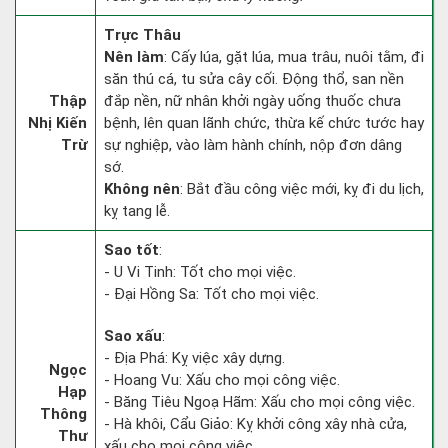
Trực Thâu
Nên làm
: Cấy lúa, gặt lúa, mua trâu, nuôi tằm, đi
săn thú cá, tu sửa cây cối. Động thổ, san nền
Thập
đắp nền, nữ nhân khởi ngày uống thuốc chưa
Nhị Kiến
bệnh, lên quan lãnh chức, thừa kế chức tước hay
Trừ
sự nghiệp, vào làm hành chính, nộp đơn dâng
sớ.
Không nên
: Bắt đầu công việc mới, kỵ đi du lịch,
kỵ tang lễ.
Sao tốt
:
- U Vi Tinh: Tốt cho mọi việc.
- Đại Hồng Sa: Tốt cho mọi việc.
Sao xấu
:
- Địa Phá: Kỵ việc xây dựng.
Ngọc
- Hoang Vu: Xấu cho mọi công việc.
Hạp
- Băng Tiêu Ngoạ Hãm: Xấu cho mọi công việc.
Thông
- Hà khôi, Cẩu Giảo: Kỵ khởi công xây nhà cửa,
Thư
xấu cho mọi công việc.