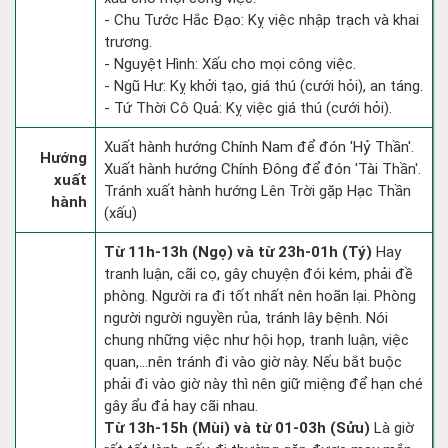
- Chu Tước Hắc Đạo: Kỵ việc nhập trạch và khai
trương.
- Nguyệt Hình: Xấu cho mọi công việc.
- Ngũ Hư: Kỵ khởi tạo, giá thú (cưới hỏi), an táng.
- Tứ Thời Cô Quả: Kỵ việc giá thú (cưới hỏi).
Xuất hành hướng Chính Nam để đón 'Hỷ Thần'.
Hướng
Xuất hành hướng Chính Đông để đón 'Tài Thần'.
xuất
Tránh xuất hành hướng Lên Trời gặp Hạc Thần
hành
(xấu)
Từ 11h-13h (Ngọ) và từ 23h-01h (Tý)
Hay
tranh luận, cãi cọ, gây chuyện đói kém, phải đề
phòng. Người ra đi tốt nhất nên hoãn lại. Phòng
người người nguyền rủa, tránh lây bệnh. Nói
chung những việc như hội họp, tranh luận, việc
quan,…nên tránh đi vào giờ này. Nếu bắt buộc
phải đi vào giờ này thì nên giữ miệng để hạn ché
gây ẩu đả hay cãi nhau.
Từ 13h-15h (Mùi) và từ 01-03h (Sửu)
Là giờ