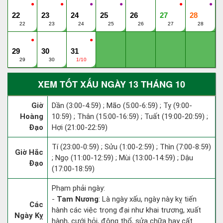
●
●
●
●
●
●
22
23
24
25
26
27
28
22
23
24
25
26
27
28
●
●
29
30
31
29
30
1/10
XEM TỐT XẤU NGÀY 13 THÁNG 10
Giờ
Dần (3:00-4:59) ; Mão (5:00-6:59) ; Tỵ (9:00-
Hoàng
10:59) ; Thân (15:00-16:59) ; Tuất (19:00-20:59) ;
Đạo
Hợi (21:00-22:59)
Tí (23:00-0:59) ; Sửu (1:00-2:59) ; Thìn (7:00-8:59)
Giờ Hắc
; Ngọ (11:00-12:59) ; Mùi (13:00-14:59) ; Dậu
Đạo
(17:00-18:59)
Phạm phải ngày:
-
Tam Nương
: Là ngày xấu, ngày này kỵ tiến
Các
hành các việc trọng đại như khai trương, xuất
Ngày Kỵ
hành, cưới hỏi, động thổ, sửa chữa hay cất