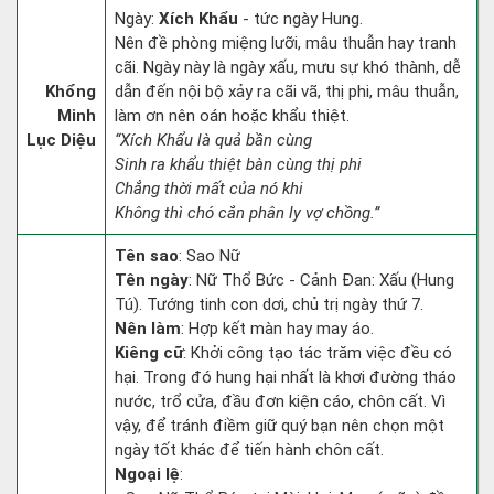
Ngày:
Xích Khẩu
- tức ngày Hung.
Nên đề phòng miệng lưỡi, mâu thuẫn hay tranh
cãi. Ngày này là ngày xấu, mưu sự khó thành, dễ
Khổng
dẫn đến nội bộ xảy ra cãi vã, thị phi, mâu thuẫn,
Minh
làm ơn nên oán hoặc khẩu thiệt.
Lục Diệu
“Xích Khẩu là quả bần cùng
Sinh ra khẩu thiệt bàn cùng thị phi
Chẳng thời mất của nó khi
Không thì chó cắn phân ly vợ chồng.”
Tên sao
: Sao Nữ
Tên ngày
: Nữ Thổ Bức - Cảnh Đan: Xấu (Hung
Tú). Tướng tinh con dơi, chủ trị ngày thứ 7.
Nên làm
: Hợp kết màn hay may áo.
Kiêng cữ
: Khởi công tạo tác trăm việc đều có
hại. Trong đó hung hại nhất là khơi đường tháo
nước, trổ cửa, đầu đơn kiện cáo, chôn cất. Vì
vậy, để tránh điềm giữ quý bạn nên chọn một
ngày tốt khác để tiến hành chôn cất.
Ngoại lệ
: