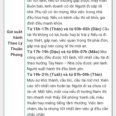
rất tốt lành, nếu đi thường gặp được may mắn.
Buôn bán, kinh doanh có lời. Người đi sắp về
nhà. Phụ nữ có tin mừng. Mọi việc trong nhà
đều hòa hợp. Nếu có bệnh cầu thì sẽ khỏi, gia
đình đều mạnh khỏe.
Từ 15h-17h (Thân) và từ 03h-05h (Dần)
Cầu
Giờ xuất
tài thì không có lợi, hoặc hay bị trái ý. Nếu ra đi
hành
hay thiệt, gặp nạn, việc quan trọng thì phải đòn,
Theo Lý
gặp ma quỷ nên cúng tế thì mới an.
Thuần
Từ 17h-19h (Dậu) và từ 05h-07h (Mão)
Mọi
Phong
công việc đều được tốt lành, tốt nhất cầu tài đi
theo hướng Tây Nam – Nhà cửa được yên lành.
Người xuất hành thì đều bình yên.
Từ 19h-21h (Tuất) và từ 07h-09h (Thìn)
Mưu sự khó thành, cầu lộc, cầu tài mờ mịt. Kiện
cáo tốt nhất nên hoãn lại. Người đi xa chưa có
tin về. Mất tiền, mất của nếu đi hướng Nam thì
tìm nhanh mới thấy. Đề phòng tranh cãi, mâu
thuẫn hay miệng tiếng tầm thường. Việc làm
chậm, lâu la nhưng tốt nhất làm việc gì đều cần
chắc chắn.