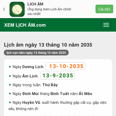
LỊCH ÂM
X
Ứng dụng Xem Lịch Âm chính
Cài đặt
xác nhất!
XEM LỊCH ÂM.com
Toggl
navig
Lịch âm ngày 13 tháng 10 năm 2035
lịch vạn niên ngày 13 tháng 10 năm 2035
13-10-2035
Ngày
Dương Lịch
:
13-9-2035
Ngày
Âm Lịch
:
Ngày trong tuần:
Thứ Bảy
Ngày
Đinh Mùi
tháng
Bính Tuất
năm
Ất Mão
Ngày
Huyền Vũ
: xuất hành thường gặp cãi cọ, gặp việc
xấu, không nên đi