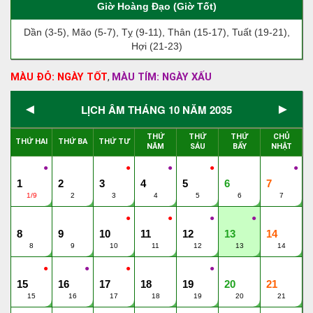
Giờ Hoàng Đạo (Giờ Tốt)
Dần (3-5), Mão (5-7), Tỵ (9-11), Thân (15-17), Tuất (19-21),
Hợi (21-23)
MÀU ĐỎ: NGÀY TỐT
MÀU TÍM: NGÀY XẤU
,
◄
►
LỊCH ÂM THÁNG 10 NĂM 2035
THỨ
THỨ
THỨ
CHỦ
THỨ HAI
THỨ BA
THỨ TƯ
NĂM
SÁU
BẨY
NHẬT
●
●
●
●
●
1
2
3
4
5
6
7
1/9
2
3
4
5
6
7
●
●
●
●
8
9
10
11
12
13
14
8
9
10
11
12
13
14
●
●
●
●
15
16
17
18
19
20
21
15
16
17
18
19
20
21