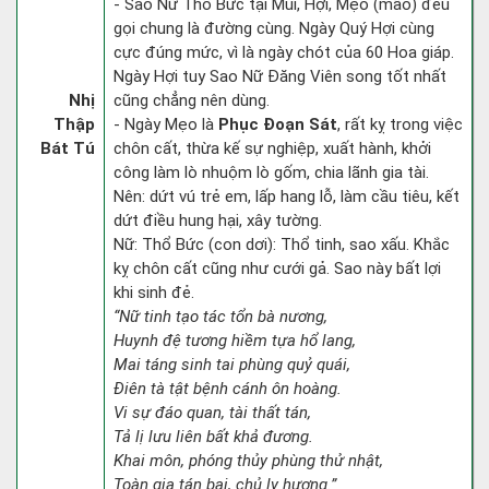
- Sao Nữ Thổ Bức tại Mùi, Hợi, Mẹo (mão) đều
gọi chung là đường cùng. Ngày Quý Hợi cùng
cực đúng mức, vì là ngày chót của 60 Hoa giáp.
Ngày Hợi tuy Sao Nữ Đăng Viên song tốt nhất
Nhị
cũng chẳng nên dùng.
Thập
- Ngày Mẹo là
Phục Đoạn Sát
, rất kỵ trong việc
Bát Tú
chôn cất, thừa kế sự nghiệp, xuất hành, khởi
công làm lò nhuộm lò gốm, chia lãnh gia tài.
Nên: dứt vú trẻ em, lấp hang lỗ, làm cầu tiêu, kết
dứt điều hung hại, xây tường.
Nữ: Thổ Bức (con dơi): Thổ tinh, sao xấu. Khắc
kỵ chôn cất cũng như cưới gả. Sao này bất lợi
khi sinh đẻ.
“Nữ tinh tạo tác tổn bà nương,
Huynh đệ tương hiềm tựa hổ lang,
Mai táng sinh tai phùng quỷ quái,
Điên tà tật bệnh cánh ôn hoàng.
Vi sự đáo quan, tài thất tán,
Tả lị lưu liên bất khả đương.
Khai môn, phóng thủy phùng thử nhật,
Toàn gia tán bại, chủ ly hương.”