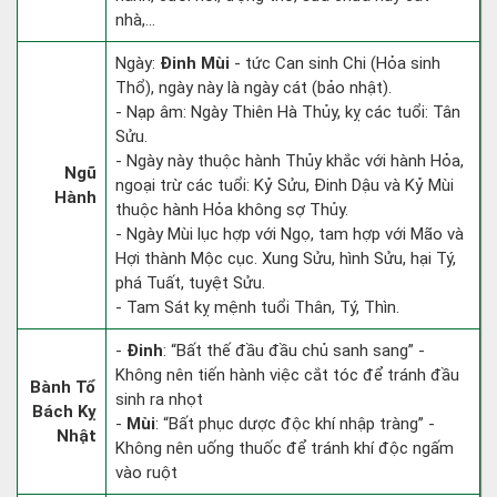
nhà,...
Ngày:
Đinh Mùi
- tức Can sinh Chi (Hỏa sinh
Thổ), ngày này là ngày cát (bảo nhật).
- Nạp âm: Ngày Thiên Hà Thủy, kỵ các tuổi: Tân
Sửu.
- Ngày này thuộc hành Thủy khắc với hành Hỏa,
Ngũ
ngoại trừ các tuổi: Kỷ Sửu, Đinh Dậu và Kỷ Mùi
Hành
thuộc hành Hỏa không sợ Thủy.
- Ngày Mùi lục hợp với Ngọ, tam hợp với Mão và
Hợi thành Mộc cục. Xung Sửu, hình Sửu, hại Tý,
phá Tuất, tuyệt Sửu.
- Tam Sát kỵ mệnh tuổi Thân, Tý, Thìn.
-
Đinh
: “Bất thế đầu đầu chủ sanh sang” -
Không nên tiến hành việc cắt tóc để tránh đầu
Bành Tổ
sinh ra nhọt
Bách Kỵ
-
Mùi
: “Bất phục dược độc khí nhập tràng” -
Nhật
Không nên uống thuốc để tránh khí độc ngấm
vào ruột