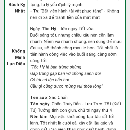
Bách Kỵ
tụng, ta lý yếu địch lý mạnh
Nhật
-
Tỵ
: “Bất viễn hành tài vật phục tàng” - Không
nên đi xa để tránh tiền của mất mát
Ngày:
Tốc Hỷ
- tức ngày Tốt vừa.
Buổi sáng tốt, nhưng chiều xấu nên cần làm
nhanh. Niềm vui nhanh chóng, nên dùng để mưu
đại sự, sẽ thành công mau lẹ hơn. Tốt nhất là
Khổng
tiến hành công việc vào buổi sáng, càng sớm
Minh
càng tốt.
Lục Diệu
“Tốc Hỷ là bạn trùng phùng
Gặp trùng gặp bạn vợ chồng sánh đôi
Có tài có lộc hẳn hoi
Cầu gì cũng được mừng vui thỏa lòng”
Tên sao
: Sao Chẩn
Tên ngày
: Chẩn Thủy Dẫn - Lưu Trực: Tốt (Kiết
Tú) Tướng tinh con giun, chủ trị ngày thứ 4.
Nên làm
: Mọi việc khởi công tạo tác rất tốt
lành. Tốt nhất là cưới gả, xây cất lầu gác và
chôn cất. Các việc khác như xuất hành, dựng