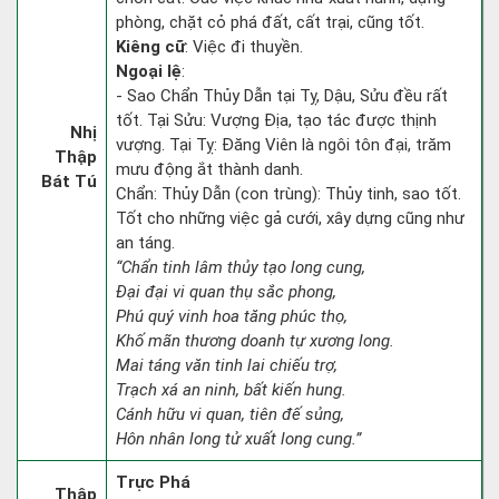
phòng, chặt cỏ phá đất, cất trại, cũng tốt.
Kiêng cữ
: Việc đi thuyền.
Ngoại lệ
:
- Sao Chẩn Thủy Dẫn tại Tỵ, Dậu, Sửu đều rất
tốt. Tại Sửu: Vượng Địa, tạo tác được thịnh
Nhị
vượng. Tại Tỵ: Đăng Viên là ngôi tôn đại, trăm
Thập
mưu động ắt thành danh.
Bát Tú
Chẩn: Thủy Dẫn (con trùng): Thủy tinh, sao tốt.
Tốt cho những việc gả cưới, xây dựng cũng như
an táng.
“Chẩn tinh lâm thủy tạo long cung,
Đại đại vi quan thụ sắc phong,
Phú quý vinh hoa tăng phúc thọ,
Khố mãn thương doanh tự xương long.
Mai táng văn tinh lai chiếu trợ,
Trạch xá an ninh, bất kiến hung.
Cánh hữu vi quan, tiên đế sủng,
Hôn nhân long tử xuất long cung.”
Trực Phá
Thập