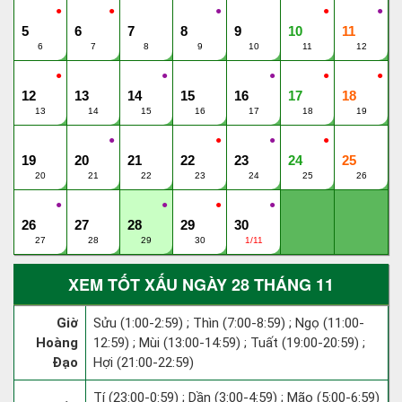
●
●
●
●
●
5
6
7
8
9
10
11
6
7
8
9
10
11
12
●
●
●
●
●
12
13
14
15
16
17
18
13
14
15
16
17
18
19
●
●
●
●
19
20
21
22
23
24
25
20
21
22
23
24
25
26
●
●
●
●
26
27
28
29
30
27
28
29
30
1/11
XEM TỐT XẤU NGÀY 28 THÁNG 11
Giờ
Sửu (1:00-2:59) ; Thìn (7:00-8:59) ; Ngọ (11:00-
Hoàng
12:59) ; Mùi (13:00-14:59) ; Tuất (19:00-20:59) ;
Đạo
Hợi (21:00-22:59)
Tí (23:00-0:59) ; Dần (3:00-4:59) ; Mão (5:00-6:59)