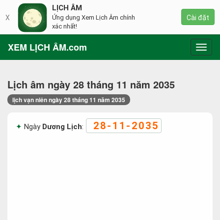
LỊCH ÂM
X
Ứng dụng Xem Lịch Âm chính
Cài đặt
xác nhất!
XEM LỊCH ÂM.com
Toggl
navig
Lịch âm ngày 28 tháng 11 năm 2035
lịch vạn niên ngày 28 tháng 11 năm 2035
28-11-2035
Ngày
Dương Lịch
: