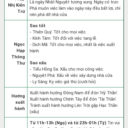
Là ngày Nhật Nguyệt tương xung. Ngày có trực
Nhị Kiến
Phá muôn việc làm vào ngày này đều bất lợi, chỉ
Trừ
nên phá dỡ nhà cửa.
Sao tốt
:
- Thiên Quý: Tốt cho mọi việc.
- Kính Tâm: Tốt đối với việc tang lễ.
Ngọc
- Dịch Mã: Tốt cho mọi việc, nhất là việc xuất
Hạp
hành.
Thông
Sao xấu
:
Thư
- Tiểu Hồng Sa: Xấu cho mọi công việc.
- Nguyệt Phá: Xấu về việc xây dựng nhà cửa.
- Ly Sàng: Kỵ việc giá thú (cưới hỏi).
Xuất hành hướng Đông Nam để đón 'Hỷ Thần'.
Hướng
Xuất hành hướng Chính Tây để đón 'Tài Thần'.
xuất
Tránh xuất hành hướng Lên Trời gặp Hạc Thần
hành
(xấu)
Từ 11h-13h (Ngọ) và từ 23h-01h (Tý)
Tin vui