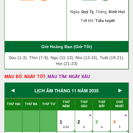
Ngày:
Quý Tỵ
, Tháng:
Đinh Hợi
Tiết khí:
Tiểu tuyết
Giờ Hoàng Đạo (Giờ Tốt)
Sửu (1-3), Thìn (7-9), Ngọ (11-13), Mùi (13-15), Tuất (19-21),
Hợi (21-23)
MÀU ĐỎ: NGÀY TỐT
MÀU TÍM: NGÀY XẤU
,
◄
►
LỊCH ÂM THÁNG 11 NĂM 2035
THỨ
THỨ
THỨ
CHỦ
THỨ HAI
THỨ BA
THỨ TƯ
NĂM
SÁU
BẨY
NHẬT
●
●
1
2
3
4
2/10
3
4
5