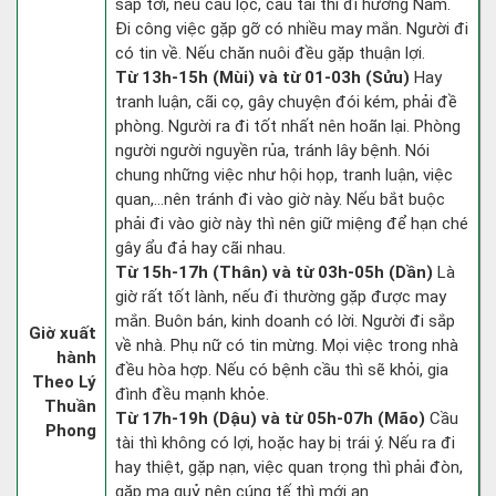
sắp tới, nếu cầu lộc, cầu tài thì đi hướng Nam.
Đi công việc gặp gỡ có nhiều may mắn. Người đi
có tin về. Nếu chăn nuôi đều gặp thuận lợi.
Từ 13h-15h (Mùi) và từ 01-03h (Sửu)
Hay
tranh luận, cãi cọ, gây chuyện đói kém, phải đề
phòng. Người ra đi tốt nhất nên hoãn lại. Phòng
người người nguyền rủa, tránh lây bệnh. Nói
chung những việc như hội họp, tranh luận, việc
quan,…nên tránh đi vào giờ này. Nếu bắt buộc
phải đi vào giờ này thì nên giữ miệng để hạn ché
gây ẩu đả hay cãi nhau.
Từ 15h-17h (Thân) và từ 03h-05h (Dần)
Là
giờ rất tốt lành, nếu đi thường gặp được may
mắn. Buôn bán, kinh doanh có lời. Người đi sắp
Giờ xuất
về nhà. Phụ nữ có tin mừng. Mọi việc trong nhà
hành
đều hòa hợp. Nếu có bệnh cầu thì sẽ khỏi, gia
Theo Lý
đình đều mạnh khỏe.
Thuần
Từ 17h-19h (Dậu) và từ 05h-07h (Mão)
Cầu
Phong
tài thì không có lợi, hoặc hay bị trái ý. Nếu ra đi
hay thiệt, gặp nạn, việc quan trọng thì phải đòn,
gặp ma quỷ nên cúng tế thì mới an.