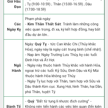
Giờ Hắc
; Tỵ (9:00-10:59) ; Thân (15:00-16:59) ; Dậu
Đạo
(17:00-18:59)
Phạm phải ngày:
Các
-
Kim Thần Thất Sát
: Tránh làm những công
Ngày Kỵ
việc quan trọng, đi xa, ký kết hợp đồng, hay bắt
đầu dự án lớn...
Ngày:
Quý Tỵ
- tức Can khắc Chi (Thủy khắc
Hỏa), ngày này là ngày cát trung bình (chế nhật).
- Nạp âm: Ngày Trường Lưu Thủy, kỵ các tuổi:
Đinh Hợi và Ất Hợi.
Ngũ
- Ngày này thuộc hành Thủy khắc với hành Hỏa,
Hành
ngoại trừ các tuổi: Kỷ Sửu, Đinh Dậu và Kỷ Mùi
thuộc hành Hỏa không sợ Thủy.
- Ngày Tỵ lục hợp với Thân, tam hợp với Sửu và
Dậu thành Kim cục. Xung Hợi, hình Thân, hại Dần,
phá Thân, tuyệt Tý.
-
Quý
: “Bất từ tụng lí nhược địch cường” -
Bành Tổ
Không nên tiến hành các việc liên quan đến kiện