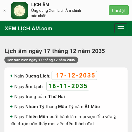
LỊCH ÂM
X
Ứng dụng Xem Lịch Âm chính
Cài đặt
xác nhất!
XEM LỊCH ÂM.com
Toggl
navig
Lịch âm ngày 17 tháng 12 năm 2035
lịch vạn niên ngày 17 tháng 12 năm 2035
17-12-2035
Ngày
Dương Lịch
:
18-11-2035
Ngày
Âm Lịch
:
Ngày trong tuần:
Thứ Hai
Ngày
Nhâm Tý
tháng
Mậu Tý
năm
Ất Mão
Ngày
Thiên Môn
: xuất hành làm mọi việc đều vừa ý,
cầu được ước thấy mọi việc đều thành đạt