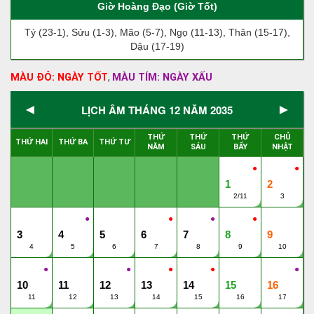
Giờ Hoàng Đạo (Giờ Tốt)
Tý (23-1), Sửu (1-3), Mão (5-7), Ngọ (11-13), Thân (15-17),
Dậu (17-19)
MÀU ĐỎ: NGÀY TỐT
MÀU TÍM: NGÀY XẤU
,
◄
►
LỊCH ÂM THÁNG 12 NĂM 2035
THỨ
THỨ
THỨ
CHỦ
THỨ HAI
THỨ BA
THỨ TƯ
NĂM
SÁU
BẨY
NHẬT
●
●
1
2
2/11
3
●
●
●
●
3
4
5
6
7
8
9
4
5
6
7
8
9
10
●
●
●
●
●
10
11
12
13
14
15
16
11
12
13
14
15
16
17