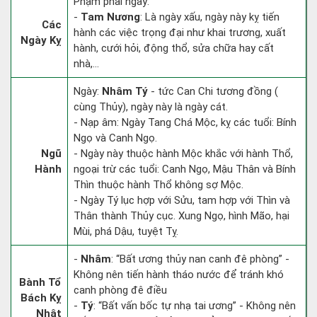
Phạm phải ngày:
-
Tam Nương
: Là ngày xấu, ngày này kỵ tiến
Các
hành các việc trọng đại như khai trương, xuất
Ngày Kỵ
hành, cưới hỏi, động thổ, sửa chữa hay cất
nhà,...
Ngày:
Nhâm Tý
- tức Can Chi tương đồng (
cùng Thủy), ngày này là ngày cát.
- Nạp âm: Ngày Tang Chá Mộc, kỵ các tuổi: Bính
Ngọ và Canh Ngọ.
Ngũ
- Ngày này thuộc hành Mộc khắc với hành Thổ,
Hành
ngoại trừ các tuổi: Canh Ngọ, Mậu Thân và Bính
Thìn thuộc hành Thổ không sợ Mộc.
- Ngày Tý lục hợp với Sửu, tam hợp với Thìn và
Thân thành Thủy cục. Xung Ngọ, hình Mão, hại
Mùi, phá Dậu, tuyệt Tỵ.
-
Nhâm
: “Bất ương thủy nan canh đê phòng” -
Không nên tiến hành tháo nước để tránh khó
Bành Tổ
canh phòng đê điều
Bách Kỵ
-
Tý
: “Bất vấn bốc tự nhạ tai ương” - Không nên
Nhật