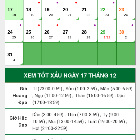
●
●
●
●
17
18
19
20
21
22
23
18
19
20
21
22
23
24
●
●
●
●
●
24
25
26
27
28
29
30
25
26
27
28
29
1/12
2
31
3
XEM TỐT XẤU NGÀY 17 THÁNG 12
Giờ
Tí (23:00-0:59) ; Sửu (1:00-2:59) ; Mão (5:00-6:59)
Hoàng
; Ngọ (11:00-12:59) ; Thân (15:00-16:59) ; Dậu
Đạo
(17:00-18:59)
Dần (3:00-4:59) ; Thìn (7:00-8:59) ; Tỵ (9:00-
Giờ Hắc
10:59) ; Mùi (13:00-14:59) ; Tuất (19:00-20:59) ;
Đạo
Hợi (21:00-22:59)