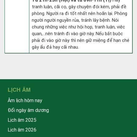
Từ 21h-23h (Hợi) và từ 09h-11h (Tị)
Hay
tranh luận, cãi cọ, gây chuyện đói kém, phải đề
phòng. Người ra đi tốt nhất nên hoãn lại. Phòng
người người nguyền rủa, tránh lây bệnh. Nói
chung những việc như hội họp, tranh luận, việc
quan,…nên tránh đi vào giờ này. Nếu bắt buộc
phải đi vào giờ này thì nên giữ miệng để hạn ché
gây ẩu đả hay cãi nhau.
LỊCH ÂM
Âm lịch hôm nay
Đổi ngày âm dương
Lịch âm 2025
Lịch âm 2026