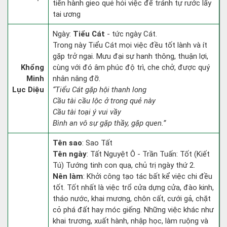
tiến hành gieo quẻ hỏi việc để tránh tự rước lấy
tai ương
Ngày:
Tiểu Cát
- tức ngày Cát.
Trong này Tiểu Cát mọi việc đều tốt lành và ít
gặp trở ngại. Mưu đại sự hanh thông, thuận lợi,
Khổng
cùng với đó âm phúc độ trì, che chở, được quý
Minh
nhân nâng đỡ.
Lục Diệu
“Tiểu Cát gặp hội thanh long
Cầu tài cầu lộc ở trong quẻ này
Cầu tài toại ý vui vầy
Bình an vô sự gặp thầy, gặp quen.”
Tên sao
: Sao Tất
Tên ngày
: Tất Nguyệt Ô - Trần Tuấn: Tốt (Kiết
Tú) Tướng tinh con quạ, chủ trị ngày thứ 2.
Nên làm
: Khởi công tạo tác bất kể việc chi đều
tốt. Tốt nhất là việc trổ cửa dựng cửa, đào kinh,
tháo nước, khai mương, chôn cất, cưới gả, chặt
cỏ phá đất hay móc giếng. Những việc khác như
khai trương, xuất hành, nhập học, làm ruộng và