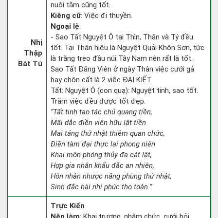
nuôi tằm cũng tốt.
Kiêng cữ
: Việc đi thuyền.
Ngoại lệ
:
- Sao Tất Nguyệt Ô tại Thìn, Thân và Tý đều
Nhị
tốt. Tại Thân hiệu là Nguyệt Quải Khôn Sơn, tức
Thập
là trăng treo đầu núi Tây Nam nên rất là tốt.
Bát Tú
Sao Tất Đăng Viên ở ngày Thân việc cưới gả
hay chôn cất là 2 việc ĐẠI KIẾT.
Tất: Nguyệt Ô (con quạ): Nguyệt tinh, sao tốt.
Trăm việc đều được tốt đẹp.
“Tất tinh tạo tác chủ quang tiền,
Mãi dắc điền viên hữu lật tiền
Mai táng thử nhật thiêm quan chức,
Điền tàm đại thực lai phong niên
Khai môn phóng thủy đa cát lật,
Hợp gia nhân khẩu đắc an nhiên,
Hôn nhân nhược năng phùng thử nhật,
Sinh đắc hài nhi phúc thọ toàn.”
Trực Kiến
Nên làm
: Khai trương, nhậm chức, cưới hỏi,