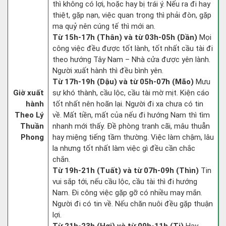
thì không có lợi, hoặc hay bị trái ý. Nếu ra đi hay
thiệt, gặp nạn, việc quan trọng thì phải đòn, gặp
ma quỷ nên cúng tế thì mới an.
Từ 15h-17h (Thân) và từ 03h-05h (Dần)
Mọi
công việc đều được tốt lành, tốt nhất cầu tài đi
theo hướng Tây Nam – Nhà cửa được yên lành.
Người xuất hành thì đều bình yên.
Từ 17h-19h (Dậu) và từ 05h-07h (Mão)
Mưu
Giờ xuất
sự khó thành, cầu lộc, cầu tài mờ mịt. Kiện cáo
hành
tốt nhất nên hoãn lại. Người đi xa chưa có tin
Theo Lý
về. Mất tiền, mất của nếu đi hướng Nam thì tìm
Thuần
nhanh mới thấy. Đề phòng tranh cãi, mâu thuẫn
Phong
hay miệng tiếng tầm thường. Việc làm chậm, lâu
la nhưng tốt nhất làm việc gì đều cần chắc
chắn.
Từ 19h-21h (Tuất) và từ 07h-09h (Thìn)
Tin
vui sắp tới, nếu cầu lộc, cầu tài thì đi hướng
Nam. Đi công việc gặp gỡ có nhiều may mắn.
Người đi có tin về. Nếu chăn nuôi đều gặp thuận
lợi.