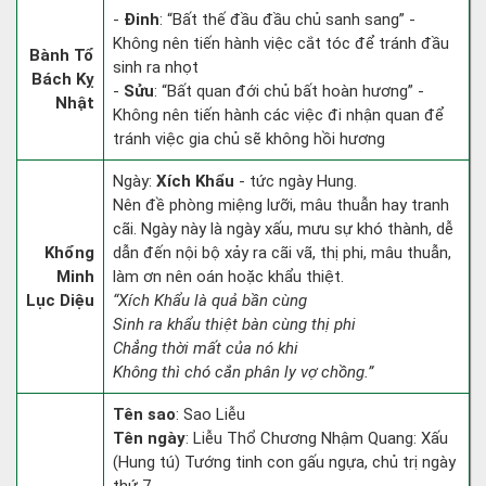
-
Đinh
: “Bất thế đầu đầu chủ sanh sang” -
Không nên tiến hành việc cắt tóc để tránh đầu
Bành Tổ
sinh ra nhọt
Bách Kỵ
-
Sửu
: “Bất quan đới chủ bất hoàn hương” -
Nhật
Không nên tiến hành các việc đi nhận quan để
tránh việc gia chủ sẽ không hồi hương
Ngày:
Xích Khẩu
- tức ngày Hung.
Nên đề phòng miệng lưỡi, mâu thuẫn hay tranh
cãi. Ngày này là ngày xấu, mưu sự khó thành, dễ
Khổng
dẫn đến nội bộ xảy ra cãi vã, thị phi, mâu thuẫn,
Minh
làm ơn nên oán hoặc khẩu thiệt.
Lục Diệu
“Xích Khẩu là quả bần cùng
Sinh ra khẩu thiệt bàn cùng thị phi
Chẳng thời mất của nó khi
Không thì chó cắn phân ly vợ chồng.”
Tên sao
: Sao Liễu
Tên ngày
: Liễu Thổ Chương Nhậm Quang: Xấu
(Hung tú) Tướng tinh con gấu ngựa, chủ trị ngày