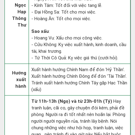
Ngọc
- Kính Tâm: Tốt đối với việc tang lễ.
Hạp
- Đại Hồng Sa: Tốt cho mọi việc.
Thông
- Hoàng Ân: Tốt cho mọi việc.
Thư
Sao xấu
:
- Hoang Vu: Xấu cho mọi công việc.
- Cửu Không: Kỵ việc xuất hành, kinh doanh, cầu
tài, khai trương.
- Tứ Thời Cô Quả: Kỵ việc giá thú (cưới hỏi).
Xuất hành hướng Chính Nam để đón 'Hỷ Thần'.
Hướng
Xuất hành hướng Chính Đông để đón 'Tài Thần'.
xuất
Tránh xuất hành hướng Chính Tây gặp Hạc Thần
hành
(xấu)
Từ 11h-13h (Ngọ) và từ 23h-01h (Tý)
Hay
tranh luận, cãi cọ, gây chuyện đói kém, phải đề
phòng. Người ra đi tốt nhất nên hoãn lại. Phòng
người người nguyền rủa, tránh lây bệnh. Nói
chung những việc như hội họp, tranh luận, việc
quan,…nên tránh đi vào giờ này. Nếu bắt buộc