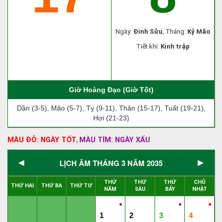
Ngày:
Đinh Sửu
, Tháng:
Kỷ Mão
Tiết khí:
Kinh trập
Giờ Hoàng Đạo (Giờ Tốt)
Dần (3-5), Mão (5-7), Tỵ (9-11), Thân (15-17), Tuất (19-21),
Hợi (21-23)
MÀU ĐỎ: NGÀY TỐT
MÀU TÍM: NGÀY XẤU
,
◄
►
LỊCH ÂM THÁNG 3 NĂM 2035
THỨ
THỨ
THỨ
CHỦ
THỨ HAI
THỨ BA
THỨ TƯ
NĂM
SÁU
BẨY
NHẬT
●
●
●
1
2
3
4