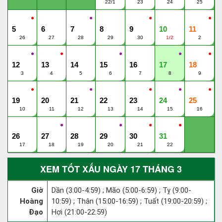
22/1
23
24
25
●
●
●
●
5
6
7
8
9
10
11
26
27
28
29
30
1/2
2
●
●
●
●
●
12
13
14
15
16
17
18
3
4
5
6
7
8
9
●
●
●
●
●
19
20
21
22
23
24
25
10
11
12
13
14
15
16
●
●
●
●
26
27
28
29
30
31
17
18
19
20
21
22
XEM TỐT XẤU NGÀY 17 THÁNG 3
Giờ
Dần (3:00-4:59) ; Mão (5:00-6:59) ; Tỵ (9:00-
Hoàng
10:59) ; Thân (15:00-16:59) ; Tuất (19:00-20:59) ;
Đạo
Hợi (21:00-22:59)