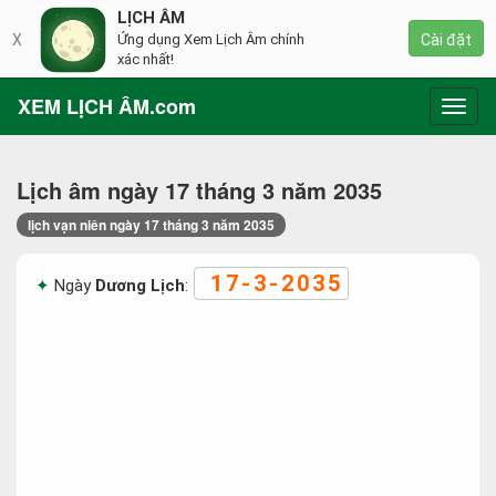
LỊCH ÂM
X
Ứng dụng Xem Lịch Âm chính
Cài đặt
xác nhất!
XEM LỊCH ÂM.com
Toggl
navig
Lịch âm ngày 17 tháng 3 năm 2035
lịch vạn niên ngày 17 tháng 3 năm 2035
17-3-2035
Ngày
Dương Lịch
: