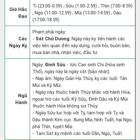
Tí (23:00-0:59) ; Sửu (1:00-2:59) ; Thìn (7:00-8:59)
Giờ Hắc
; Ngọ (11:00-12:59) ; Mùi (13:00-14:59) ; Dậu
Đạo
(17:00-18:59)
Phạm phải ngày:
Các
-
Sát Chủ Dương
: Ngày này kỵ tiến hành các
Ngày Kỵ
việc liên quan đến xây dựng, cưới hỏi, buôn bán,
mua bán nhà, nhận việc, đầu tư.
Ngày:
Đinh Sửu
- tức Can sinh Chi (Hỏa sinh
Thổ), ngày này là ngày cát (bảo nhật).
- Nạp âm: Ngày Giản Hạ Thủy, kỵ các tuổi: Tân
Mùi và Kỷ Mùi.
- Ngày này thuộc hành Thủy khắc với hành Hỏa,
Ngũ
ngoại trừ các tuổi: Kỷ Sửu, Đinh Dậu và Kỷ Mùi
Hành
thuộc hành Hỏa không sợ Thủy.
- Ngày Sửu lục hợp với Tý, tam hợp với Tỵ và
Dậu thành Kim cục. Xung Mùi, hình Tuất, hại Ngọ,
phá Thìn, tuyệt Mùi.
- Tam Sát kỵ mệnh các tuổi Dần, Ngọ, Tuất.