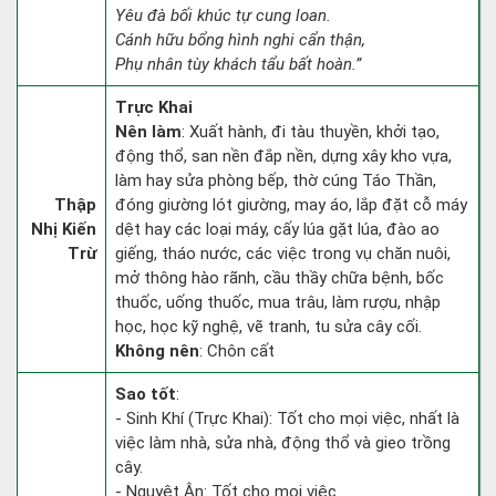
Yêu đà bối khúc tự cung loan.
Cánh hữu bổng hình nghi cẩn thận,
Phụ nhân tùy khách tẩu bất hoàn.”
Trực Khai
Nên làm
: Xuất hành, đi tàu thuyền, khởi tạo,
động thổ, san nền đắp nền, dựng xây kho vựa,
làm hay sửa phòng bếp, thờ cúng Táo Thần,
Thập
đóng giường lót giường, may áo, lắp đặt cỗ máy
Nhị Kiến
dệt hay các loại máy, cấy lúa gặt lúa, đào ao
Trừ
giếng, tháo nước, các việc trong vụ chăn nuôi,
mở thông hào rãnh, cầu thầy chữa bệnh, bốc
thuốc, uống thuốc, mua trâu, làm rượu, nhập
học, học kỹ nghệ, vẽ tranh, tu sửa cây cối.
Không nên
: Chôn cất
Sao tốt
:
- Sinh Khí (Trực Khai): Tốt cho mọi việc, nhất là
việc làm nhà, sửa nhà, động thổ và gieo trồng
cây.
- Nguyệt Ân: Tốt cho mọi việc.