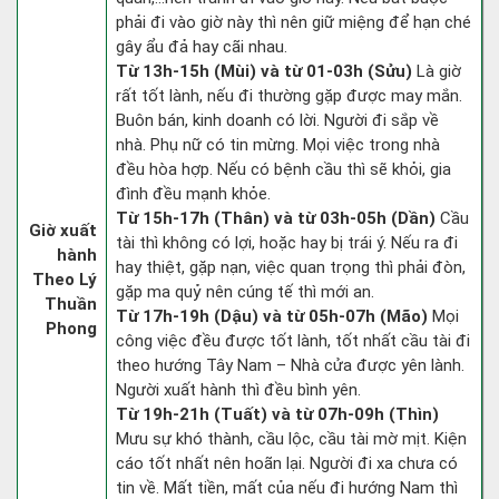
phải đi vào giờ này thì nên giữ miệng để hạn ché
gây ẩu đả hay cãi nhau.
Từ 13h-15h (Mùi) và từ 01-03h (Sửu)
Là giờ
rất tốt lành, nếu đi thường gặp được may mắn.
Buôn bán, kinh doanh có lời. Người đi sắp về
nhà. Phụ nữ có tin mừng. Mọi việc trong nhà
đều hòa hợp. Nếu có bệnh cầu thì sẽ khỏi, gia
đình đều mạnh khỏe.
Từ 15h-17h (Thân) và từ 03h-05h (Dần)
Cầu
Giờ xuất
tài thì không có lợi, hoặc hay bị trái ý. Nếu ra đi
hành
hay thiệt, gặp nạn, việc quan trọng thì phải đòn,
Theo Lý
gặp ma quỷ nên cúng tế thì mới an.
Thuần
Từ 17h-19h (Dậu) và từ 05h-07h (Mão)
Mọi
Phong
công việc đều được tốt lành, tốt nhất cầu tài đi
theo hướng Tây Nam – Nhà cửa được yên lành.
Người xuất hành thì đều bình yên.
Từ 19h-21h (Tuất) và từ 07h-09h (Thìn)
Mưu sự khó thành, cầu lộc, cầu tài mờ mịt. Kiện
cáo tốt nhất nên hoãn lại. Người đi xa chưa có
tin về. Mất tiền, mất của nếu đi hướng Nam thì