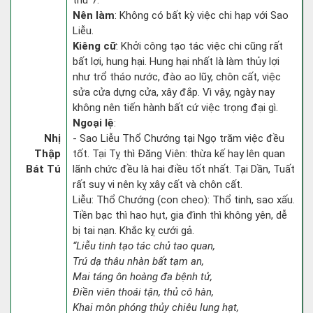
thứ 7.
Nên làm
: Không có bất kỳ việc chi hạp với Sao
Liễu.
Kiêng cữ
: Khởi công tạo tác việc chi cũng rất
bất lợi, hung hại. Hung hại nhất là làm thủy lợi
như trổ tháo nước, đào ao lũy, chôn cất, việc
sửa cửa dựng cửa, xây đắp. Vì vậy, ngày nay
không nên tiến hành bất cứ việc trọng đại gì.
Ngoại lệ
:
Nhị
- Sao Liễu Thổ Chướng tại Ngọ trăm việc đều
Thập
tốt. Tại Tỵ thì Đăng Viên: thừa kế hay lên quan
Bát Tú
lãnh chức đều là hai điều tốt nhất. Tại Dần, Tuất
rất suy vi nên kỵ xây cất và chôn cất.
Liễu: Thổ Chướng (con cheo): Thổ tinh, sao xấu.
Tiền bạc thì hao hụt, gia đình thì không yên, dễ
bị tai nạn. Khắc kỵ cưới gả.
“Liễu tinh tạo tác chủ tao quan,
Trú dạ thâu nhàn bất tạm an,
Mai táng ôn hoàng đa bệnh tử,
Điền viên thoái tận, thủ cô hàn,
Khai môn phóng thủy chiêu lung hạt,