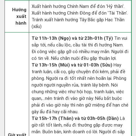
Xuất hành hướng Chính Nam để đón 'Hỷ thần'.
Hướng
Xuất hành hướng Chính Đông để đón 'Tài Thần'.
xuất
Tránh xuất hành hướng Tây Bắc gặp Hạc Thần
hành
(xấu)
Từ 11h-13h (Ngọ) và từ 23h-01h (Tý)
Tin vui
sắp tới, nếu cầu lộc, cầu tài thì đi hướng Nam.
Đi công việc gặp gỡ có nhiều may mắn. Người đi
có tin về. Nếu chăn nuôi đều gặp thuận lợi.
Từ 13h-15h (Mùi) và từ 01-03h (Sửu)
Hay
tranh luận, cãi cọ, gây chuyện đói kém, phải đề
phòng. Người ra đi tốt nhất nên hoãn lại. Phòng
người người nguyền rủa, tránh lây bệnh. Nói
chung những việc như hội họp, tranh luận, việc
quan,…nên tránh đi vào giờ này. Nếu bắt buộc
phải đi vào giờ này thì nên giữ miệng để hạn ché
gây ẩu đả hay cãi nhau.
Từ 15h-17h (Thân) và từ 03h-05h (Dần)
Là
giờ rất tốt lành, nếu đi thường gặp được may
mắn. Buôn bán, kinh doanh có lời. Người đi sắp
Giờ xuất