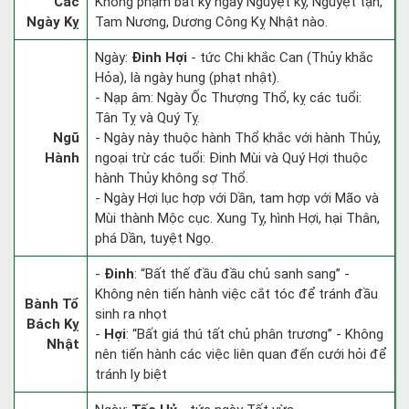
Các
Không phạm bất kỳ ngày Nguyệt kỵ, Nguyệt tận,
Ngày Kỵ
Tam Nương, Dương Công Kỵ Nhật nào.
Ngày:
Đinh Hợi
- tức Chi khắc Can (Thủy khắc
Hỏa), là ngày hung (phạt nhật).
- Nạp âm: Ngày Ốc Thượng Thổ, kỵ các tuổi:
Tân Tỵ và Quý Tỵ.
Ngũ
- Ngày này thuộc hành Thổ khắc với hành Thủy,
Hành
ngoại trừ các tuổi: Đinh Mùi và Quý Hợi thuộc
hành Thủy không sợ Thổ.
- Ngày Hợi lục hợp với Dần, tam hợp với Mão và
Mùi thành Mộc cục. Xung Tỵ, hình Hợi, hại Thân,
phá Dần, tuyệt Ngọ.
-
Đinh
: “Bất thế đầu đầu chủ sanh sang” -
Không nên tiến hành việc cắt tóc để tránh đầu
Bành Tổ
sinh ra nhọt
Bách Kỵ
-
Hợi
: “Bất giá thú tất chủ phân trương” - Không
Nhật
nên tiến hành các việc liên quan đến cưới hỏi để
tránh ly biệt