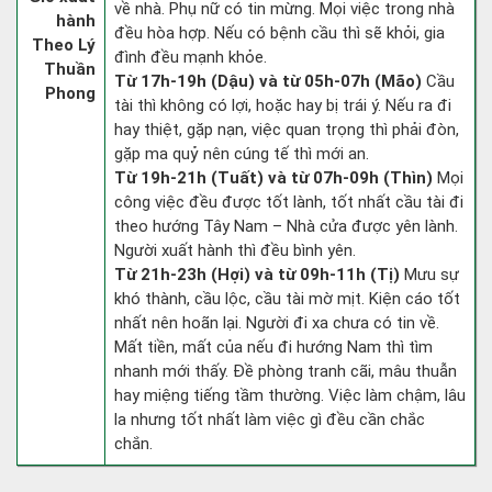
về nhà. Phụ nữ có tin mừng. Mọi việc trong nhà
hành
đều hòa hợp. Nếu có bệnh cầu thì sẽ khỏi, gia
Theo Lý
đình đều mạnh khỏe.
Thuần
Từ 17h-19h (Dậu) và từ 05h-07h (Mão)
Cầu
Phong
tài thì không có lợi, hoặc hay bị trái ý. Nếu ra đi
hay thiệt, gặp nạn, việc quan trọng thì phải đòn,
gặp ma quỷ nên cúng tế thì mới an.
Từ 19h-21h (Tuất) và từ 07h-09h (Thìn)
Mọi
công việc đều được tốt lành, tốt nhất cầu tài đi
theo hướng Tây Nam – Nhà cửa được yên lành.
Người xuất hành thì đều bình yên.
Từ 21h-23h (Hợi) và từ 09h-11h (Tị)
Mưu sự
khó thành, cầu lộc, cầu tài mờ mịt. Kiện cáo tốt
nhất nên hoãn lại. Người đi xa chưa có tin về.
Mất tiền, mất của nếu đi hướng Nam thì tìm
nhanh mới thấy. Đề phòng tranh cãi, mâu thuẫn
hay miệng tiếng tầm thường. Việc làm chậm, lâu
la nhưng tốt nhất làm việc gì đều cần chắc
chắn.