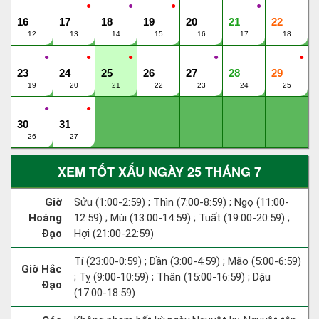
●
●
●
●
16
17
18
19
20
21
22
12
13
14
15
16
17
18
●
●
●
●
●
23
24
25
26
27
28
29
19
20
21
22
23
24
25
●
●
30
31
26
27
XEM TỐT XẤU NGÀY 25 THÁNG 7
Giờ
Sửu (1:00-2:59) ; Thìn (7:00-8:59) ; Ngọ (11:00-
Hoàng
12:59) ; Mùi (13:00-14:59) ; Tuất (19:00-20:59) ;
Đạo
Hợi (21:00-22:59)
Tí (23:00-0:59) ; Dần (3:00-4:59) ; Mão (5:00-6:59)
Giờ Hắc
; Tỵ (9:00-10:59) ; Thân (15:00-16:59) ; Dậu
Đạo
(17:00-18:59)