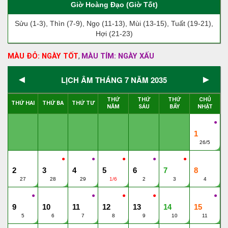
Giờ Hoàng Đạo (Giờ Tốt)
Sửu (1-3), Thìn (7-9), Ngọ (11-13), Mùi (13-15), Tuất (19-21),
Hợi (21-23)
MÀU ĐỎ: NGÀY TỐT
MÀU TÍM: NGÀY XẤU
,
◄
►
LỊCH ÂM THÁNG 7 NĂM 2035
THỨ
THỨ
THỨ
CHỦ
THỨ HAI
THỨ BA
THỨ TƯ
NĂM
SÁU
BẨY
NHẬT
●
1
26/5
●
●
●
●
●
2
3
4
5
6
7
8
27
28
29
1/6
2
3
4
●
●
●
●
●
9
10
11
12
13
14
15
5
6
7
8
9
10
11