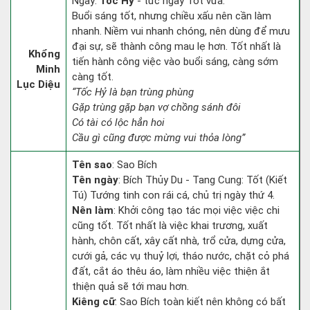
Ngày:
Tốc Hỷ
- tức ngày Tốt vừa.
Buổi sáng tốt, nhưng chiều xấu nên cần làm
nhanh. Niềm vui nhanh chóng, nên dùng để mưu
đại sự, sẽ thành công mau lẹ hơn. Tốt nhất là
Khổng
tiến hành công việc vào buổi sáng, càng sớm
Minh
càng tốt.
Lục Diệu
“Tốc Hỷ là bạn trùng phùng
Gặp trùng gặp bạn vợ chồng sánh đôi
Có tài có lộc hẳn hoi
Cầu gì cũng được mừng vui thỏa lòng”
Tên sao
: Sao Bích
Tên ngày
: Bích Thủy Du - Tang Cung: Tốt (Kiết
Tú) Tướng tinh con rái cá, chủ trị ngày thứ 4.
Nên làm
: Khởi công tạo tác mọi việc việc chi
cũng tốt. Tốt nhất là việc khai trương, xuất
hành, chôn cất, xây cất nhà, trổ cửa, dựng cửa,
cưới gả, các vụ thuỷ lợi, tháo nước, chặt cỏ phá
đất, cắt áo thêu áo, làm nhiều việc thiện ắt
thiện quả sẽ tới mau hơn.
Kiêng cữ
: Sao Bích toàn kiết nên không có bất