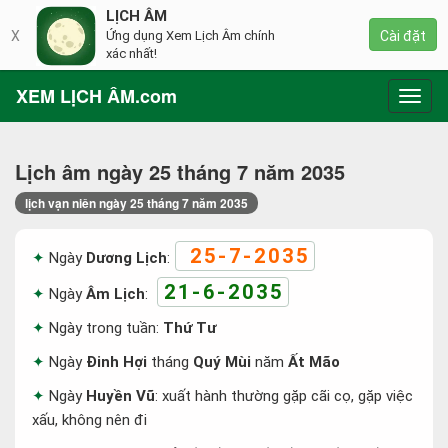
LỊCH ÂM
X
Ứng dụng Xem Lịch Âm chính
Cài đặt
xác nhất!
XEM LỊCH ÂM.com
Toggl
navig
Lịch âm ngày 25 tháng 7 năm 2035
lịch vạn niên ngày 25 tháng 7 năm 2035
25-7-2035
Ngày
Dương Lịch
:
21-6-2035
Ngày
Âm Lịch
:
Ngày trong tuần:
Thứ Tư
Ngày
Đinh Hợi
tháng
Quý Mùi
năm
Ất Mão
Ngày
Huyền Vũ
: xuất hành thường gặp cãi cọ, gặp việc
xấu, không nên đi