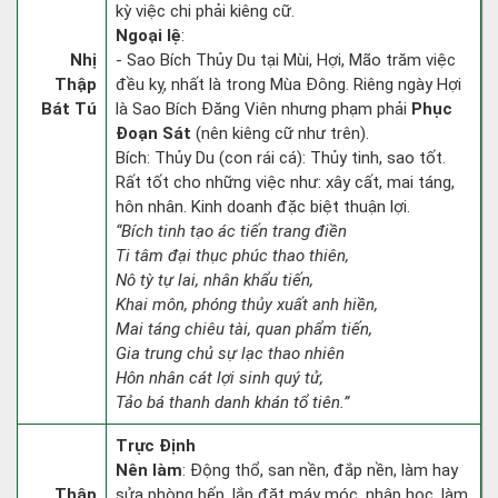
kỳ việc chi phải kiêng cữ.
Ngoại lệ
:
Nhị
- Sao Bích Thủy Du tại Mùi, Hợi, Mão trăm việc
Thập
đều kỵ, nhất là trong Mùa Đông. Riêng ngày Hợi
Bát Tú
là Sao Bích Đăng Viên nhưng phạm phải
Phục
Đoạn Sát
(nên kiêng cữ như trên).
Bích: Thủy Du (con rái cá): Thủy tinh, sao tốt.
Rất tốt cho những việc như: xây cất, mai táng,
hôn nhân. Kinh doanh đặc biệt thuận lợi.
“Bích tinh tạo ác tiến trang điền
Ti tâm đại thục phúc thao thiên,
Nô tỳ tự lai, nhân khẩu tiến,
Khai môn, phóng thủy xuất anh hiền,
Mai táng chiêu tài, quan phẩm tiến,
Gia trung chủ sự lạc thao nhiên
Hôn nhân cát lợi sinh quý tử,
Tảo bá thanh danh khán tổ tiên.”
Trực Định
Nên làm
: Động thổ, san nền, đắp nền, làm hay
Thập
sửa phòng bếp, lắp đặt máy móc, nhập học, làm