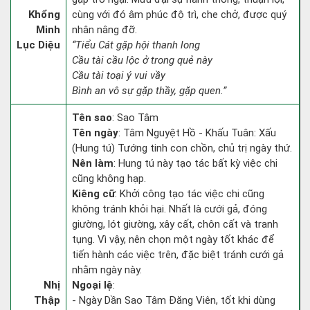
Khổng
cùng với đó âm phúc độ trì, che chở, được quý
Minh
nhân nâng đỡ.
Lục Diệu
“Tiểu Cát gặp hội thanh long
Cầu tài cầu lộc ở trong quẻ này
Cầu tài toại ý vui vầy
Bình an vô sự gặp thầy, gặp quen.”
Tên sao
: Sao Tâm
Tên ngày
: Tâm Nguyệt Hồ - Khấu Tuân: Xấu
(Hung tú) Tướng tinh con chồn, chủ trị ngày thứ.
Nên làm
: Hung tú này tạo tác bất kỳ việc chi
cũng không hạp.
Kiêng cữ
: Khởi công tạo tác việc chi cũng
không tránh khỏi hại. Nhất là cưới gả, đóng
giường, lót giường, xây cất, chôn cất và tranh
tụng. Vì vậy, nên chọn một ngày tốt khác để
tiến hành các việc trên, đặc biệt tránh cưới gả
nhằm ngày này.
Nhị
Ngoại lệ
:
Thập
- Ngày Dần Sao Tâm Đăng Viên, tốt khi dùng