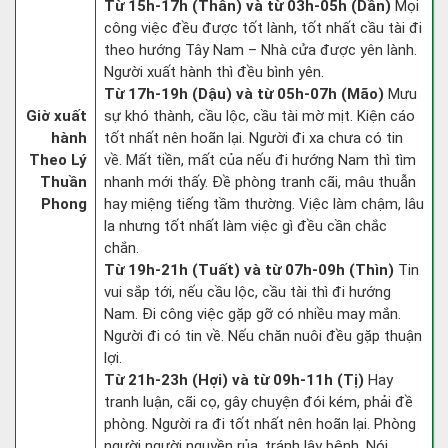
Từ 15h-17h (Thân) và từ 03h-05h (Dần)
Mọi
công việc đều được tốt lành, tốt nhất cầu tài đi
theo hướng Tây Nam – Nhà cửa được yên lành.
Người xuất hành thì đều bình yên.
Từ 17h-19h (Dậu) và từ 05h-07h (Mão)
Mưu
Giờ xuất
sự khó thành, cầu lộc, cầu tài mờ mịt. Kiện cáo
hành
tốt nhất nên hoãn lại. Người đi xa chưa có tin
Theo Lý
về. Mất tiền, mất của nếu đi hướng Nam thì tìm
Thuần
nhanh mới thấy. Đề phòng tranh cãi, mâu thuẫn
Phong
hay miệng tiếng tầm thường. Việc làm chậm, lâu
la nhưng tốt nhất làm việc gì đều cần chắc
chắn.
Từ 19h-21h (Tuất) và từ 07h-09h (Thìn)
Tin
vui sắp tới, nếu cầu lộc, cầu tài thì đi hướng
Nam. Đi công việc gặp gỡ có nhiều may mắn.
Người đi có tin về. Nếu chăn nuôi đều gặp thuận
lợi.
Từ 21h-23h (Hợi) và từ 09h-11h (Tị)
Hay
tranh luận, cãi cọ, gây chuyện đói kém, phải đề
phòng. Người ra đi tốt nhất nên hoãn lại. Phòng
người người nguyền rủa, tránh lây bệnh. Nói