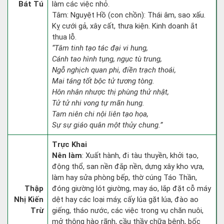
Bát Tú
làm các việc nhỏ.
Tâm: Nguyệt Hồ (con chồn): Thái âm, sao xấu.
Kỵ cưới gả, xây cất, thưa kiện. Kinh doanh ắt
thua lỗ.
“Tâm tinh tạo tác đại vi hung,
Cánh tao hình tụng, ngục tù trung,
Ngỗ nghịch quan phi, điền trạch thoái,
Mai táng tốt bộc tử tương tòng.
Hôn nhân nhược thị phùng thử nhật,
Tử tử nhi vong tự mãn hung.
Tam niên chi nội liên tạo họa,
Sự sự giáo quân một thủy chung.”
Trực Khai
Nên làm
: Xuất hành, đi tàu thuyền, khởi tạo,
động thổ, san nền đắp nền, dựng xây kho vựa,
làm hay sửa phòng bếp, thờ cúng Táo Thần,
Thập
đóng giường lót giường, may áo, lắp đặt cỗ máy
Nhị Kiến
dệt hay các loại máy, cấy lúa gặt lúa, đào ao
Trừ
giếng, tháo nước, các việc trong vụ chăn nuôi,
mở thông hào rãnh, cầu thầy chữa bệnh, bốc