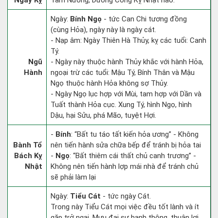
Ngày Kỵ
Tam Nương, Dương Công Kỵ Nhật nào.
Ngày:
Bính Ngọ
- tức Can Chi tương đồng
(cùng Hỏa), ngày này là ngày cát.
- Nạp âm: Ngày Thiên Hà Thủy, kỵ các tuổi: Canh
Tý.
Ngũ
- Ngày này thuộc hành Thủy khắc với hành Hỏa,
Hành
ngoại trừ các tuổi: Mậu Tý, Bính Thân và Mậu
Ngọ thuộc hành Hỏa không sợ Thủy.
- Ngày Ngọ lục hợp với Mùi, tam hợp với Dần và
Tuất thành Hỏa cục. Xung Tý, hình Ngọ, hình
Dậu, hại Sửu, phá Mão, tuyệt Hợi.
-
Bính
: “Bất tu táo tất kiến hỏa ương” - Không
Bành Tổ
nên tiến hành sửa chữa bếp để tránh bị hỏa tai
Bách Kỵ
-
Ngọ
: “Bất thiêm cái thất chủ canh trương” -
Nhật
Không nên tiến hành lợp mái nhà để tránh chủ
sẽ phải làm lại
Ngày:
Tiểu Cát
- tức ngày Cát.
Trong này Tiểu Cát mọi việc đều tốt lành và ít
gặp trở ngại. Mưu đại sự hanh thông, thuận lợi,