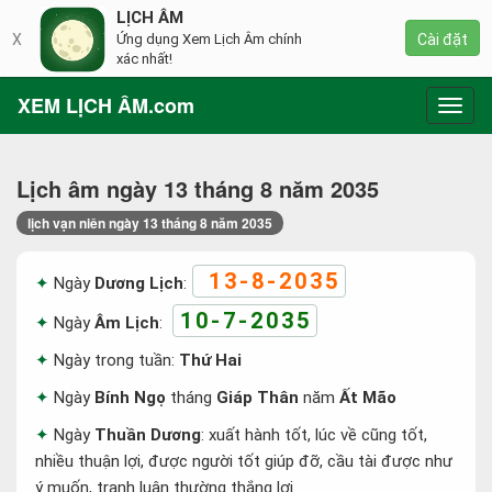
LỊCH ÂM
X
Ứng dụng Xem Lịch Âm chính
Cài đặt
xác nhất!
XEM LỊCH ÂM.com
Toggl
navig
Lịch âm ngày 13 tháng 8 năm 2035
lịch vạn niên ngày 13 tháng 8 năm 2035
13-8-2035
Ngày
Dương Lịch
:
10-7-2035
Ngày
Âm Lịch
:
Ngày trong tuần:
Thứ Hai
Ngày
Bính Ngọ
tháng
Giáp Thân
năm
Ất Mão
Ngày
Thuần Dương
: xuất hành tốt, lúc về cũng tốt,
nhiều thuận lợi, được người tốt giúp đỡ, cầu tài được như
ý muốn, tranh luận thường thắng lợi