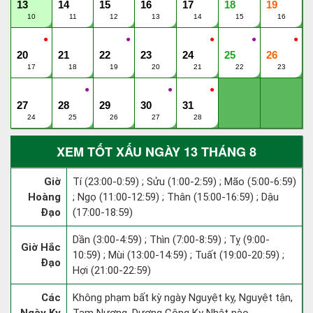
13
14
15
16
17
18
19
10
11
12
13
14
15
16
●
●
●
●
●
20
21
22
23
24
25
26
17
18
19
20
21
22
23
●
●
●
27
28
29
30
31
24
25
26
27
28
XEM TỐT XẤU NGÀY 13 THÁNG 8
Giờ
Tí (23:00-0:59) ; Sửu (1:00-2:59) ; Mão (5:00-6:59)
Hoàng
; Ngọ (11:00-12:59) ; Thân (15:00-16:59) ; Dậu
Đạo
(17:00-18:59)
Dần (3:00-4:59) ; Thìn (7:00-8:59) ; Tỵ (9:00-
Giờ Hắc
10:59) ; Mùi (13:00-14:59) ; Tuất (19:00-20:59) ;
Đạo
Hợi (21:00-22:59)
Các
Không phạm bất kỳ ngày Nguyệt kỵ, Nguyệt tận,