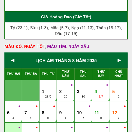
Giờ Hoàng Đạo (Giờ Tốt)
Tý (23-1), Sửu (1-3), Mão (5-7), Ngọ (11-13), Thân (15-17),
Dậu (17-19)
MÀU ĐỎ: NGÀY TỐT
MÀU TÍM: NGÀY XẤU
,
◄
►
LỊCH ÂM THÁNG 8 NĂM 2035
THỨ
THỨ
THỨ
CHỦ
THỨ HAI
THỨ BA
THỨ TƯ
NĂM
SÁU
BẨY
NHẬT
●
●
1
2
3
4
5
28/6
29
30
1/7
2
●
●
●
●
●
6
7
8
9
10
11
12
3
4
5
6
7
8
9
●
●
●
●
●