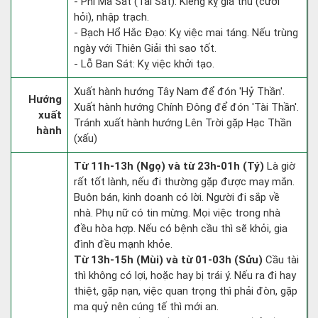
- Phi Ma Sát (Tai Sát): Kiêng kỵ giá thú (cưới
hỏi), nhập trạch.
- Bạch Hổ Hắc Đạo: Kỵ việc mai táng. Nếu trùng
ngày với Thiên Giải thì sao tốt.
- Lỗ Ban Sát: Kỵ việc khởi tạo.
Xuất hành hướng Tây Nam để đón 'Hỷ Thần'.
Hướng
Xuất hành hướng Chính Đông để đón 'Tài Thần'.
xuất
Tránh xuất hành hướng Lên Trời gặp Hạc Thần
hành
(xấu)
Từ 11h-13h (Ngọ) và từ 23h-01h (Tý)
Là giờ
rất tốt lành, nếu đi thường gặp được may mắn.
Buôn bán, kinh doanh có lời. Người đi sắp về
nhà. Phụ nữ có tin mừng. Mọi việc trong nhà
đều hòa hợp. Nếu có bệnh cầu thì sẽ khỏi, gia
đình đều mạnh khỏe.
Từ 13h-15h (Mùi) và từ 01-03h (Sửu)
Cầu tài
thì không có lợi, hoặc hay bị trái ý. Nếu ra đi hay
thiệt, gặp nạn, việc quan trọng thì phải đòn, gặp
ma quỷ nên cúng tế thì mới an.