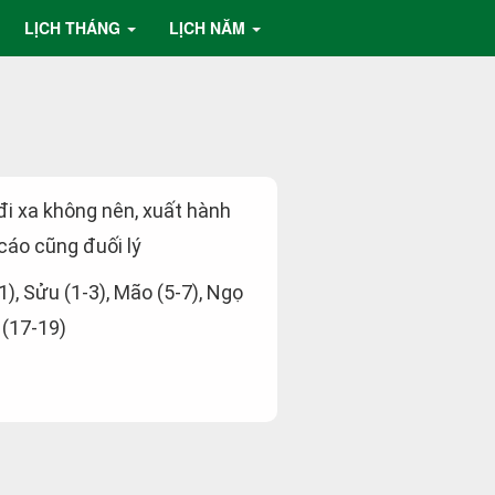
LỊCH THÁNG
LỊCH NĂM
 đi xa không nên, xuất hành
 cáo cũng đuối lý
-1), Sửu (1-3), Mão (5-7), Ngọ
 (17-19)