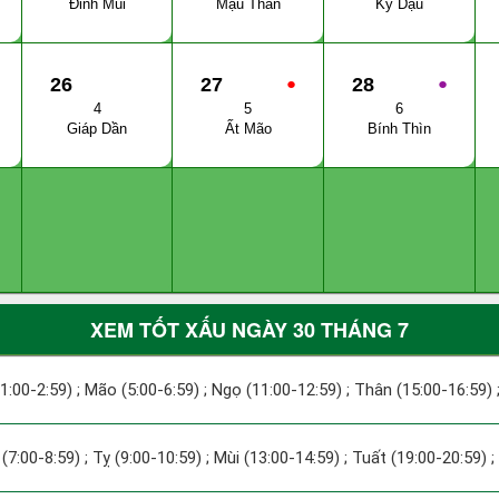
Đinh Mùi
Mậu Thân
Kỷ Dậu
26
27
●
28
●
4
5
6
Giáp Dần
Ất Mão
Bính Thìn
XEM TỐT XẤU NGÀY 30 THÁNG 7
(1:00-2:59) ; Mão (5:00-6:59) ; Ngọ (11:00-12:59) ; Thân (15:00-16:59) 
 (7:00-8:59) ; Tỵ (9:00-10:59) ; Mùi (13:00-14:59) ; Tuất (19:00-20:59) 