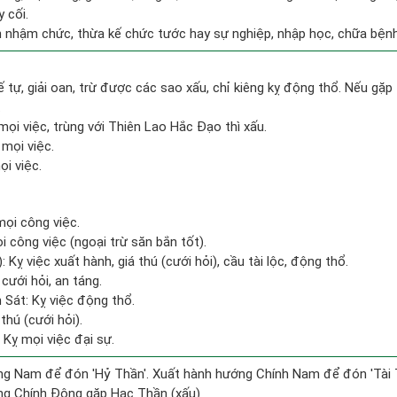
 cối.
n nhậm chức, thừa kế chức tước hay sự nghiệp, nhập học, chữa bện
ế tự, giải oan, trừ được các sao xấu, chỉ kiêng kỵ động thổ. Nếu gặp 
.
mọi việc, trùng với Thiên Lao Hắc Đạo thì xấu.
 mọi việc.
i việc.
mọi công việc.
 công việc (ngoại trừ săn bắn tốt).
 Kỵ việc xuất hành, giá thú (cưới hỏi), cầu tài lộc, động thổ.
cưới hỏi, an táng.
 Sát: Kỵ việc động thổ.
 thú (cưới hỏi).
 Kỵ mọi việc đại sự.
g Nam để đón 'Hỷ Thần'. Xuất hành hướng Chính Nam để đón 'Tài 
ng Chính Đông gặp Hạc Thần (xấu)