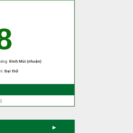
8
háng:
Đinh Mùi (nhuận)
hí:
Đại thử
)
►