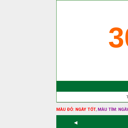
3
MÀU ĐỎ: NGÀY TỐT
MÀU TÍM: NGÀ
,
◄