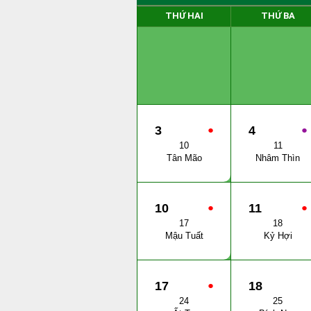
THỨ HAI
THỨ BA
3
●
4
●
10
11
Tân Mão
Nhâm Thìn
10
●
11
●
17
18
Mậu Tuất
Kỷ Hợi
17
●
18
24
25