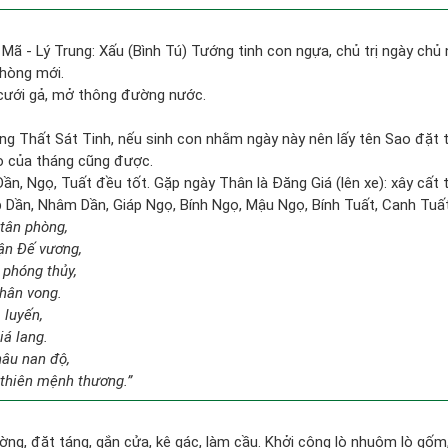
 Mã - Lý Trung: Xấu (Bình Tú) Tướng tinh con ngựa, chủ trị ngày chủ 
phòng mới.
 cưới gả, mở thông đường nước.
ng Thất Sát Tinh, nếu sinh con nhằm ngày này nên lấy tên Sao đặt t
o của tháng cũng được.
ần, Ngọ, Tuất đều tốt. Gặp ngày Thân là Đăng Giá (lên xe): xây cất
áp Dần, Nhâm Dần, Giáp Ngọ, Bính Ngọ, Mậu Ngọ, Bính Tuất, Canh Tuất
 tân phòng,
ận Đế vương,
 phóng thủy,
nhân vong.
m luyến,
iá lang.
âu nan độ,
 thiên mệnh thương.”
ờng, đặt táng, gắn cửa, kê gác, làm cầu. Khởi công lò nhuộm lò gốm,