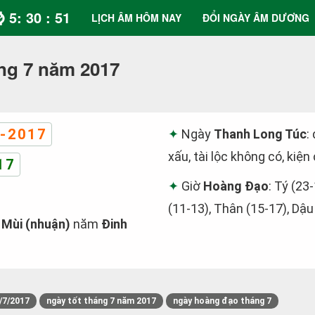
⌚ 5: 30 : 52
LỊCH ÂM HÔM NAY
ĐỔI NGÀY ÂM DƯƠNG
ng 7 năm 2017
-2017
Ngày
Thanh Long Túc
:
xấu, tài lộc không có, kiện
17
Giờ
Hoàng Đạo
: Tý (23
(11-13), Thân (15-17), Dậu
 Mùi (nhuận)
năm
Đinh
/7/2017
ngày tốt tháng 7 năm 2017
ngày hoàng đạo tháng 7