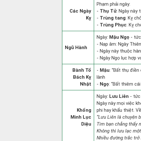
Phạm phải ngày:
Các Ngày
-
Thụ Tử
: Ngày này 
Kỵ
-
Trùng tang
: Kỵ ch
-
Trùng Phục
: Kỵ c
Ngày:
Mậu Ngọ
- tức
- Nạp âm: Ngày Thiên
Ngũ Hành
- Ngày này thuộc hàn
- Ngày Ngọ lục hợp vớ
Bành Tổ
-
Mậu
: “Bất thụ điề
Bách Kỵ
lành
Nhật
-
Ngọ
: “Bất thiêm cá
Ngày:
Lưu Liên
- tức
Ngày này mọi việc kh
Khổng
phi hay khẩu thiệt. V
Minh Lục
“Lưu Liên là chuyện 
Diệu
Tìm bạn chẳng thấy 
Không thì lưu lạc một
Nhiều đường trắc trở 