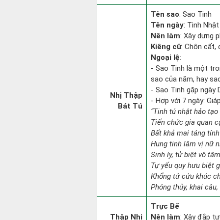
Tên sao
: Sao Tinh
Tên ngày
: Tinh Nhật
Nên làm
: Xây dựng 
Kiêng cữ
: Chôn cất,
Ngoại lệ
:
- Sao Tinh là một tro
sao của năm, hay sa
- Sao Tinh gặp ngày D
Nhị Thập
- Hợp với 7 ngày: Gi
Bát Tú
“Tinh tú nhật hảo tạo
Tiến chức gia quan c
Bất khả mai táng tính
Hung tinh lâm vị nữ 
Sinh ly, tử biệt vô tâ
Tự yếu quy hưu biệt g
Khổng tử cửu khúc ch
Phóng thủy, khai câu,
Trực Bế
Thập Nhị
Nên làm
: Xây đắp tư