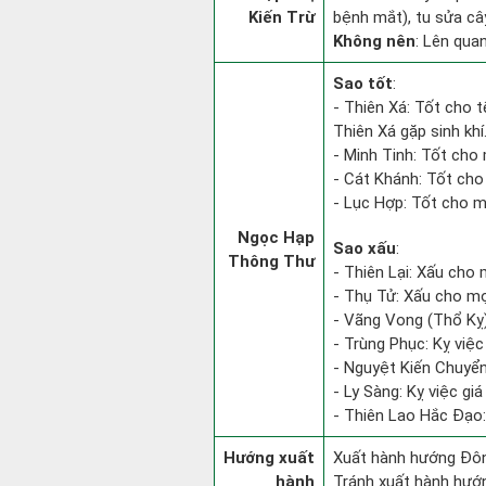
Kiến Trừ
bệnh mắt), tu sửa cây
Không nên
: Lên qua
Sao tốt
:
- Thiên Xá: Tốt cho t
Thiên Xá gặp sinh khí
- Minh Tinh: Tốt cho 
- Cát Khánh: Tốt cho
- Lục Hợp: Tốt cho mọ
Ngọc Hạp
Sao xấu
:
Thông Thư
- Thiên Lại: Xấu cho 
- Thụ Tử: Xấu cho mọi
- Vãng Vong (Thổ Kỵ):
- Trùng Phục: Kỵ việc 
- Nguyệt Kiến Chuyển
- Ly Sàng: Kỵ việc giá
- Thiên Lao Hắc Đạo:
Hướng xuất
Xuất hành hướng Đôn
hành
Tránh xuất hành hướ