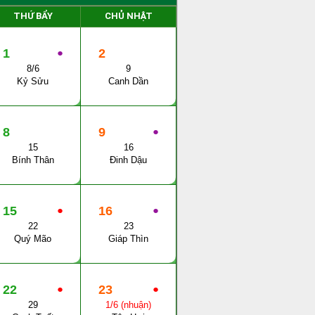
THỨ BẨY
CHỦ NHẬT
1
●
2
8/6
9
Kỷ Sửu
Canh Dần
8
9
●
15
16
Bính Thân
Đinh Dậu
15
●
16
●
22
23
Quý Mão
Giáp Thìn
22
●
23
●
29
1/6 (nhuận)