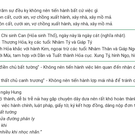
trăm sự đều kỵ không nên tiến hành bất cứ việc gì.
ôn cất, cưới xin, vợ chồng xuất hành, xây nhà, xây mồ mả.
hôn cất, cưới xin, vợ chồng xuất hành, xây nhà, xây mồ mả.
 Chi sinh Can (Hỏa sinh Thổ), ngày này là ngày cát (nghĩa nhật).
 Thượng Hỏa, kỵ các tuổi: Nhâm Tý và Giáp Tý.
h Hỏa khắc với hành Kim, ngoại trừ các tuổi: Nhâm Thân và Giáp N
i Mùi, tam hợp với Dần và Tuất thành Hỏa cục. Xung Tý, hình Ngọ, hì
n điền chủ bất tường” - Không nên tiến hành việc liên quan đến nhận
i thất chủ canh trương” - Không nên tiến hành lợp mái nhà để tránh c
 ngày Hung.
ó thành, dễ bị trễ nải hay gặp chuyện dây dưa nên rất khó hoàn thà
ề việc hành chính, luật pháp, giấy tờ, ký kết hợp đồng, dâng nộp đơn 
bất tường
nửa đường phân ly
 khi
nhiều khi nhọc nhằn.”