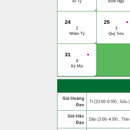
Ất Tỵ
Bính Ngọ
24
25
●
2
3
Nhâm Tý
Quý Sửu
31
●
9
Kỷ Mùi
Giờ Hoàng
Tí (23:00-0:59) ; Sửu 
Đạo
Giờ Hắc
Dần (3:00-4:59) ; Thìn
Đạo