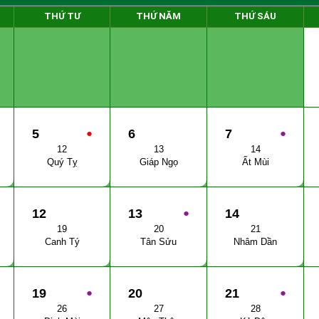
THỨ TƯ
THỨ NĂM
THỨ SÁU
5
●
6
7
●
12
13
14
Quý Tỵ
Giáp Ngọ
Ất Mùi
12
13
●
14
19
20
21
Canh Tý
Tân Sửu
Nhâm Dần
19
●
20
21
●
26
27
28