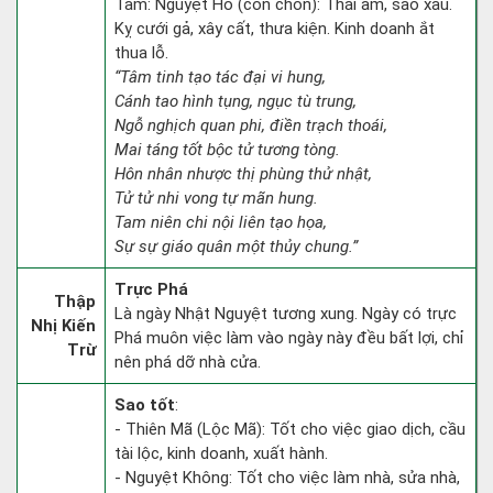
Tâm: Nguyệt Hồ (con chồn): Thái âm, sao xấu.
Kỵ cưới gả, xây cất, thưa kiện. Kinh doanh ắt
thua lỗ.
“Tâm tinh tạo tác đại vi hung,
Cánh tao hình tụng, ngục tù trung,
Ngỗ nghịch quan phi, điền trạch thoái,
Mai táng tốt bộc tử tương tòng.
Hôn nhân nhược thị phùng thử nhật,
Tử tử nhi vong tự mãn hung.
Tam niên chi nội liên tạo họa,
Sự sự giáo quân một thủy chung.”
Trực Phá
Thập
Là ngày Nhật Nguyệt tương xung. Ngày có trực
Nhị Kiến
Phá muôn việc làm vào ngày này đều bất lợi, chỉ
Trừ
nên phá dỡ nhà cửa.
Sao tốt
:
- Thiên Mã (Lộc Mã): Tốt cho việc giao dịch, cầu
tài lộc, kinh doanh, xuất hành.
- Nguyệt Không: Tốt cho việc làm nhà, sửa nhà,