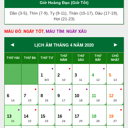
Giờ Hoàng Đạo (Giờ Tốt)
Dần (3-5), Thìn (7-9), Tỵ (9-11), Thân (15-17), Dậu (17-19),
Hợi (21-23)
MÀU ĐỎ: NGÀY TỐT
MÀU TÍM: NGÀY XẤU
,
◄
►
LỊCH ÂM THÁNG 4 NĂM 2020
THỨ
THỨ
THỨ
CHỦ
THỨ HAI
THỨ BA
THỨ TƯ
NĂM
SÁU
BẨY
NHẬT
●
●
●
1
2
3
4
5
9/3
10
11
12
13
●
●
●
●
●
6
7
8
9
10
11
12
14
15
16
17
18
19
20
●
●
●
●
13
14
15
16
17
18
19
21
22
23
24
25
26
27