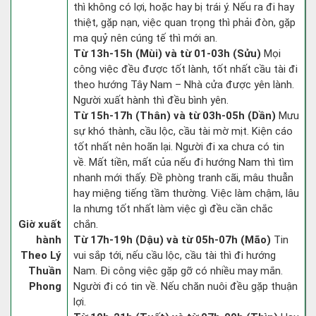
thì không có lợi, hoặc hay bị trái ý. Nếu ra đi hay
thiệt, gặp nạn, việc quan trọng thì phải đòn, gặp
ma quỷ nên cúng tế thì mới an.
Từ 13h-15h (Mùi) và từ 01-03h (Sửu)
Mọi
công việc đều được tốt lành, tốt nhất cầu tài đi
theo hướng Tây Nam – Nhà cửa được yên lành.
Người xuất hành thì đều bình yên.
Từ 15h-17h (Thân) và từ 03h-05h (Dần)
Mưu
sự khó thành, cầu lộc, cầu tài mờ mịt. Kiện cáo
tốt nhất nên hoãn lại. Người đi xa chưa có tin
về. Mất tiền, mất của nếu đi hướng Nam thì tìm
nhanh mới thấy. Đề phòng tranh cãi, mâu thuẫn
hay miệng tiếng tầm thường. Việc làm chậm, lâu
la nhưng tốt nhất làm việc gì đều cần chắc
Giờ xuất
chắn.
hành
Từ 17h-19h (Dậu) và từ 05h-07h (Mão)
Tin
Theo Lý
vui sắp tới, nếu cầu lộc, cầu tài thì đi hướng
Thuần
Nam. Đi công việc gặp gỡ có nhiều may mắn.
Phong
Người đi có tin về. Nếu chăn nuôi đều gặp thuận
lợi.