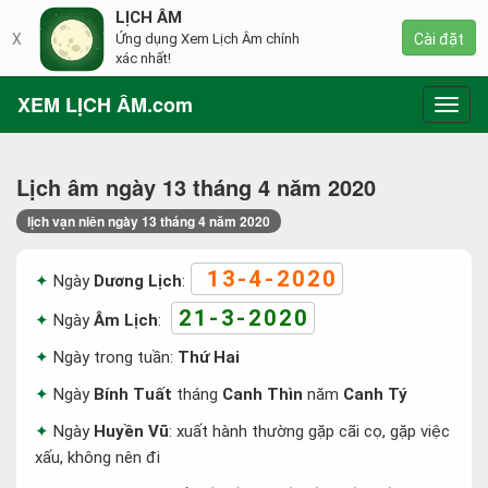
LỊCH ÂM
X
Ứng dụng Xem Lịch Âm chính
Cài đặt
xác nhất!
XEM LỊCH ÂM.com
Toggl
navig
Lịch âm ngày 13 tháng 4 năm 2020
lịch vạn niên ngày 13 tháng 4 năm 2020
13-4-2020
Ngày
Dương Lịch
:
21-3-2020
Ngày
Âm Lịch
:
Ngày trong tuần:
Thứ Hai
Ngày
Bính Tuất
tháng
Canh Thìn
năm
Canh Tý
Ngày
Huyền Vũ
: xuất hành thường gặp cãi cọ, gặp việc
xấu, không nên đi