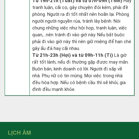
Từ 19h-21h (Tuất) và từ 07h-09h (Thìn)
Hay
tranh luận, cãi cọ, gây chuyện đói kém, phải đề
phòng. Người ra đi tốt nhất nên hoãn lại. Phòng
người người nguyền rủa, tránh lây bệnh. Nói
chung những việc như hội họp, tranh luận, việc
quan,…nên tránh đi vào giờ này. Nếu bắt buộc
phải đi vào giờ này thì nên giữ miệng để hạn ché
gây ẩu đả hay cãi nhau.
Từ 21h-23h (Hợi) và từ 09h-11h (Tị)
Là giờ
rất tốt lành, nếu đi thường gặp được may mắn.
Buôn bán, kinh doanh có lời. Người đi sắp về
nhà. Phụ nữ có tin mừng. Mọi việc trong nhà
đều hòa hợp. Nếu có bệnh cầu thì sẽ khỏi, gia
đình đều mạnh khỏe.
LỊCH ÂM