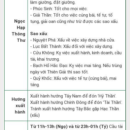
làm giường, đặt giường.
- Phúc Sinh: Tốt cho mọi việc.
- Giải Thần: Tốt cho việc cúng bái, tế tự, tố
Ngọc
tụng, giải oan cũng như trừ được các sao xấu.
Hạp
Sao xấu
:
Thông
- Nguyệt Phá: Xấu về việc xây dựng nhà cửa.
Thư
- Lục Bất Thành: Xấu đối với việc xây dựng.
- Cửu Không: Kỵ việc xuất hành, kinh doanh, cầu
tài, khai trương.
- Bạch Hổ Hắc Đạo: Kỵ việc mai táng. Nếu trùng
ngày với Thiên Giải thì sao tốt.
- Quỷ Khốc: Xấu với việc tế tự (cúng bái), mai
táng.
Xuất hành hướng Tây Nam để đón 'Hỷ Thần'.
Hướng
Xuất hành hướng Chính Đông để đón 'Tài Thần'.
xuất
Tránh xuất hành hướng Tây Bắc gặp Hạc Thần
hành
(xấu)
Từ 11h-13h (Ngọ) và từ 23h-01h (Tý)
Cầu tài