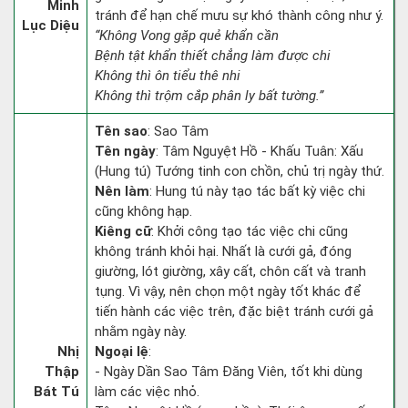
Minh
tránh để hạn chế mưu sự khó thành công như ý.
Lục Diệu
“Không Vong gặp quẻ khẩn cần
Bệnh tật khẩn thiết chẳng làm được chi
Không thì ôn tiểu thê nhi
Không thì trộm cắp phân ly bất tường.”
Tên sao
: Sao Tâm
Tên ngày
: Tâm Nguyệt Hồ - Khấu Tuân: Xấu
(Hung tú) Tướng tinh con chồn, chủ trị ngày thứ.
Nên làm
: Hung tú này tạo tác bất kỳ việc chi
cũng không hạp.
Kiêng cữ
: Khởi công tạo tác việc chi cũng
không tránh khỏi hại. Nhất là cưới gả, đóng
giường, lót giường, xây cất, chôn cất và tranh
tụng. Vì vậy, nên chọn một ngày tốt khác để
tiến hành các việc trên, đặc biệt tránh cưới gả
nhằm ngày này.
Nhị
Ngoại lệ
:
Thập
- Ngày Dần Sao Tâm Đăng Viên, tốt khi dùng
Bát Tú
làm các việc nhỏ.