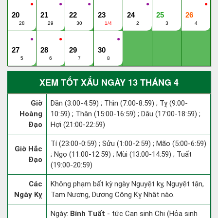
●
●
●
●
●
20
21
22
23
24
25
26
28
29
30
1/4
2
3
4
●
●
●
27
28
29
30
5
6
7
8
XEM TỐT XẤU NGÀY 13 THÁNG 4
Giờ
Dần (3:00-4:59) ; Thìn (7:00-8:59) ; Tỵ (9:00-
Hoàng
10:59) ; Thân (15:00-16:59) ; Dậu (17:00-18:59) ;
Đạo
Hợi (21:00-22:59)
Tí (23:00-0:59) ; Sửu (1:00-2:59) ; Mão (5:00-6:59)
Giờ Hắc
; Ngọ (11:00-12:59) ; Mùi (13:00-14:59) ; Tuất
Đạo
(19:00-20:59)
Các
Không phạm bất kỳ ngày Nguyệt kỵ, Nguyệt tận,
Ngày Kỵ
Tam Nương, Dương Công Kỵ Nhật nào.
Ngày:
Bính Tuất
- tức Can sinh Chi (Hỏa sinh