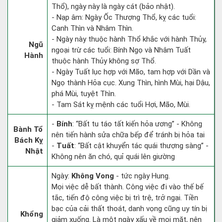
Thổ), ngày này là ngày cát (bảo nhật).
- Nạp âm: Ngày Ốc Thượng Thổ, kỵ các tuổi:
Canh Thìn và Nhâm Thìn.
- Ngày này thuộc hành Thổ khắc với hành Thủy,
Ngũ
ngoại trừ các tuổi: Bính Ngọ và Nhâm Tuất
Hành
thuộc hành Thủy không sợ Thổ.
- Ngày Tuất lục hợp với Mão, tam hợp với Dần và
Ngọ thành Hỏa cục. Xung Thìn, hình Mùi, hại Dậu,
phá Mùi, tuyệt Thìn.
- Tam Sát kỵ mệnh các tuổi Hợi, Mão, Mùi.
-
Bính
: “Bất tu táo tất kiến hỏa ương” - Không
Bành Tổ
nên tiến hành sửa chữa bếp để tránh bị hỏa tai
Bách Kỵ
-
Tuất
: “Bất cật khuyển tác quái thượng sàng” -
Nhật
Không nên ăn chó, quỉ quái lên giường
Ngày:
Không Vong
- tức ngày Hung.
Mọi việc dễ bất thành. Công việc đi vào thế bế
tắc, tiến độ công việc bị trì trệ, trở ngại. Tiền
bạc của cải thất thoát, danh vọng cũng uy tín bị
Khổng
giảm xuống. Là một ngày xấu về mọi mặt, nên