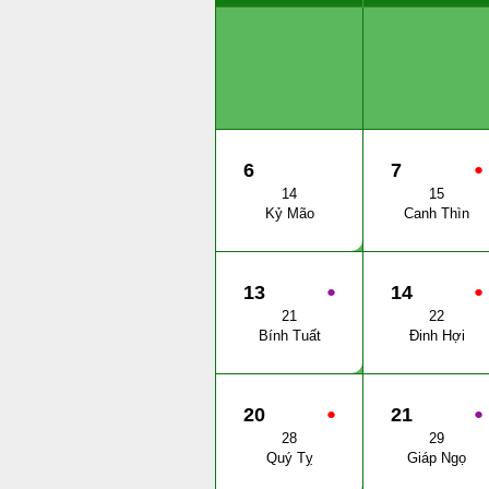
6
7
●
14
15
Kỷ Mão
Canh Thìn
13
●
14
●
21
22
Bính Tuất
Đinh Hợi
20
●
21
●
28
29
Quý Tỵ
Giáp Ngọ