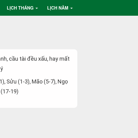
LỊCH THÁNG
LỊCH NĂM
ành, cầu tài đều xấu, hay mất
lý
-1), Sửu (1-3), Mão (5-7), Ngọ
 (17-19)