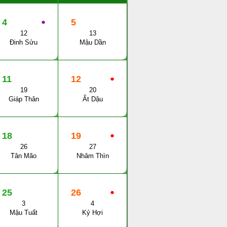
4
●
5
12
13
Đinh Sửu
Mậu Dần
11
12
●
19
20
Giáp Thân
Ất Dậu
18
19
●
26
27
Tân Mão
Nhâm Thìn
25
26
●
3
4
Mậu Tuất
Kỷ Hợi