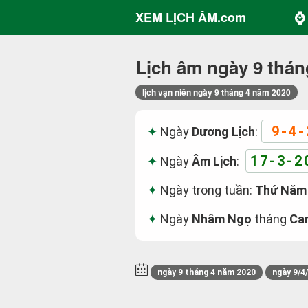
⌚ 
XEM LỊCH ÂM.com
Lịch âm ngày 9 thán
lịch vạn niên ngày 9 tháng 4 năm 2020
9-4-
Ngày
Dương Lịch
:
17-3-2
Ngày
Âm Lịch
:
Ngày trong tuần:
Thứ Năm
Ngày
Nhâm Ngọ
tháng
Ca
ngày 9 tháng 4 năm 2020
ngày 9/4