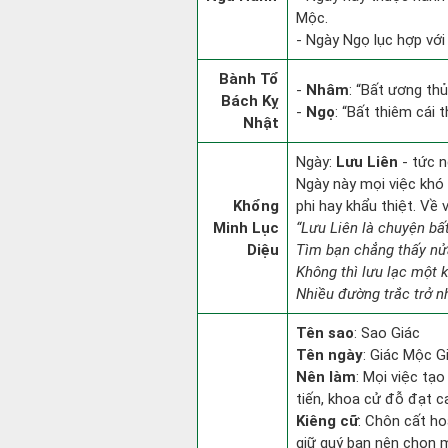
Mộc.
- Ngày Ngọ lục hợp với
Bành Tổ
-
Nhâm
: “Bất ương th
Bách Kỵ
-
Ngọ
: “Bất thiêm cái 
Nhật
Ngày:
Lưu Liên
- tức n
Ngày này mọi việc khó 
Khổng
phi hay khẩu thiệt. Về 
Minh Lục
“Lưu Liên là chuyện bấ
Diệu
Tìm bạn chẳng thấy nử
Không thì lưu lạc một k
Nhiều đường trắc trở n
Tên sao
: Sao Giác
Tên ngày
: Giác Mộc G
Nên làm
: Mọi việc tạ
tiến, khoa cử đỗ đạt c
Kiêng cữ
: Chôn cất ho
giữ quý bạn nên chọn m