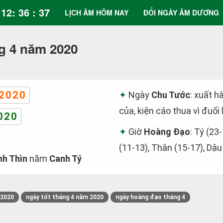
12: 36 : 38
LỊCH ÂM HÔM NAY
ĐỔI NGÀY ÂM DƯƠNG
g 4 năm 2020
2020
Ngày
Chu Tước
: xuất h
của, kiện cáo thua vì đuối 
020
Giờ
Hoàng Đạo
: Tý (23
(11-13), Thân (15-17), Dậu
nh Thìn
năm
Canh Tý
/2020
ngày tốt tháng 4 năm 2020
ngày hoàng đạo tháng 4