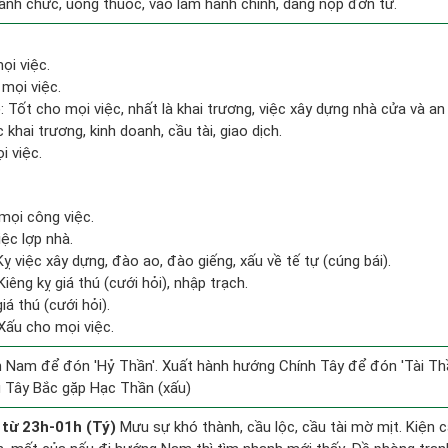
lãnh chức, uống thuốc, vào làm hành chính, dâng nộp đơn từ.
ọi việc.
mọi việc.
 Tốt cho mọi việc, nhất là khai trương, việc xây dựng nhà cửa và an
 khai trương, kinh doanh, cầu tài, giao dịch.
i việc.
mọi công việc.
iệc lợp nhà.
ỵ việc xây dựng, đào ao, đào giếng, xấu về tế tự (cúng bái).
Kiêng kỵ giá thú (cưới hỏi), nhập trạch.
iá thú (cưới hỏi).
Xấu cho mọi việc.
 Nam để đón 'Hỷ Thần'. Xuất hành hướng Chính Tây để đón 'Tài Thầ
 Tây Bắc gặp Hạc Thần (xấu)
 từ 23h-01h (Tý)
Mưu sự khó thành, cầu lộc, cầu tài mờ mịt. Kiện c