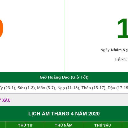
9
Ngày:
Nhâm Ng
Tiết khí:
Giờ Hoàng Đạo (Giờ Tốt)
Tý (23-1), Sửu (1-3), Mão (5-7), Ngọ (11-13), Thân (15-17), Dậu (17-19
Y XẤU
LỊCH ÂM THÁNG 4 NĂM 2020
THỨ TƯ
THỨ NĂM
THỨ SÁU