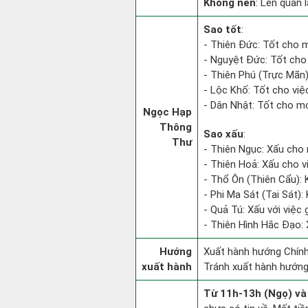
Không nên
: Lên quan 
Sao tốt
:
- Thiên Đức: Tốt cho m
- Nguyệt Đức: Tốt cho 
- Thiên Phú (Trực Mãn):
- Lộc Khố: Tốt cho việc
- Dân Nhật: Tốt cho mọ
Ngọc Hạp
Thông
Sao xấu
:
Thư
- Thiên Ngục: Xấu cho 
- Thiên Hoả: Xấu cho v
- Thổ Ôn (Thiên Cẩu): K
- Phi Ma Sát (Tai Sát): 
- Quả Tú: Xấu với việc g
- Thiên Hình Hắc Đạo: 
Hướng
Xuất hành hướng Chính
xuất hành
Tránh xuất hành hướng
Từ 11h-13h (Ngọ) và