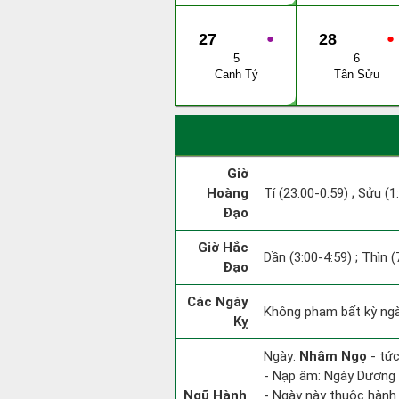
27
●
28
●
5
6
Canh Tý
Tân Sửu
Giờ
Hoàng
Tí (23:00-0:59) ; Sửu (1
Đạo
Giờ Hắc
Dần (3:00-4:59) ; Thìn (
Đạo
Các Ngày
Không phạm bất kỳ ngày
Kỵ
Ngày:
Nhâm Ngọ
- tức
- Nạp âm: Ngày Dương L
Ngũ Hành
- Ngày này thuộc hành