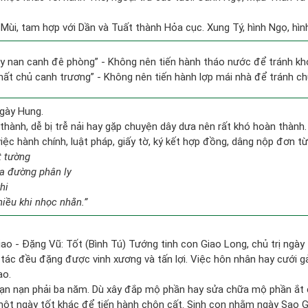
 Mùi, tam hợp với Dần và Tuất thành Hỏa cục. Xung Tý, hình Ngọ, hình
ủy nan canh đê phòng” - Không nên tiến hành tháo nước để tránh k
thất chủ canh trương” - Không nên tiến hành lợp mái nhà để tránh chủ
gày Hung.
thành, dễ bị trễ nải hay gặp chuyện dây dưa nên rất khó hoàn thành
việc hành chính, luật pháp, giấy tờ, ký kết hợp đồng, dâng nộp đơn từ
t tường
a đường phân ly
hi
hiều khi nhọc nhằn.”
iao - Đặng Vũ: Tốt (Bình Tú) Tướng tinh con Giao Long, chủ trị ngày 
o tác đều đặng được vinh xương và tấn lợi. Việc hôn nhân hay cưới 
ao.
ạn nạn phải ba năm. Dù xây đắp mộ phần hay sửa chữa mộ phần ắt c
ột ngày tốt khác để tiến hành chôn cất. Sinh con nhằm ngày Sao Giá