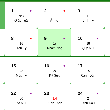
1
●
2
●
3
9/3
10
11
Giáp Tuất
Ất Hợi
Bính Tý
8
●
9
●
10
●
16
17
18
Tân Tỵ
Nhâm Ngọ
Quý Mùi
15
16
●
17
23
24
25
Mậu Tý
Kỷ Sửu
Canh Dần
22
●
23
24
●
30
1/4
2
Ất Mùi
Bính Thân
Đinh Dậu