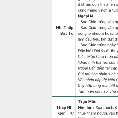
đặt tên con theo tên 
cũng mang ý nghĩa tư
Ngoại lệ
:
- Sao Giác trúng vào n
Nhị Thập
- Sao Giác trúng vào n
Bát Tú
công lò nhuộm hoặc lò 
làm cầu tiêu, kết dứt đ
- Sao Giác trúng ngày 
Đặc biệt Đại Kỵ đi thu
Giác: Mộc Giao (con cá
“Giác tinh tọa tác chủ 
Ngoại tiến điền tài cập
Giá thú hôn nhân sinh 
Văn nhân cập đệ kiến 
Duy hữu táng mai bất 
Tam niên chi hậu, chủ 
Trực Mãn
Thập Nhị
Nên làm
: Xuất hành, 
Kiến Trừ
thuê thêm người, vào h