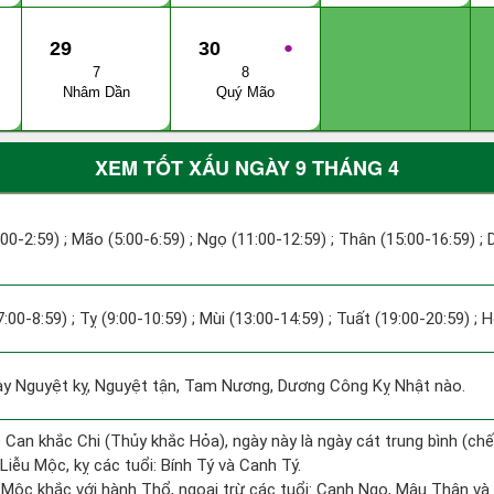
29
30
●
7
8
Nhâm Dần
Quý Mão
XEM TỐT XẤU NGÀY 9 THÁNG 4
:00-2:59) ; Mão (5:00-6:59) ; Ngọ (11:00-12:59) ; Thân (15:00-16:59) ;
7:00-8:59) ; Tỵ (9:00-10:59) ; Mùi (13:00-14:59) ; Tuất (19:00-20:59) ; 
 Nguyệt kỵ, Nguyệt tận, Tam Nương, Dương Công Kỵ Nhật nào.
 Can khắc Chi (Thủy khắc Hỏa), ngày này là ngày cát trung bình (chế
iễu Mộc, kỵ các tuổi: Bính Tý và Canh Tý.
 Mộc khắc với hành Thổ, ngoại trừ các tuổi: Canh Ngọ, Mậu Thân và