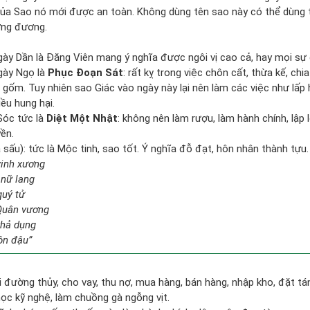
của Sao nó mới được an toàn. Không dùng tên sao này có thể dùng
ơng đương.
gày Dần là Đăng Viên mang ý nghĩa được ngôi vị cao cả, hay mọi sự
gày Ngọ là
Phục Đoạn Sát
: rất kỵ trong việc chôn cất, thừa kế, chia
gốm. Tuy nhiên sao Giác vào ngày này lại nên làm các việc như lấp h
iều hung hại.
Sóc tức là
Diệt Một Nhật
: không nên làm rượu, làm hành chính, lập
yền.
 sấu): tức là Mộc tinh, sao tốt. Ý nghĩa đỗ đạt, hôn nhân thành tựu.
vinh xương
 nữ lang
quý tử
Quân vương
khả dụng
ôn đậu”
đi đường thủy, cho vay, thu nợ, mua hàng, bán hàng, nhập kho, đặt tá
ọc kỹ nghệ, làm chuồng gà ngỗng vịt.