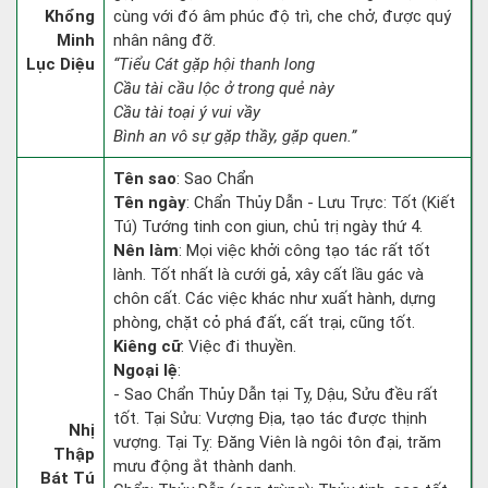
Khổng
cùng với đó âm phúc độ trì, che chở, được quý
Minh
nhân nâng đỡ.
Lục Diệu
“Tiểu Cát gặp hội thanh long
Cầu tài cầu lộc ở trong quẻ này
Cầu tài toại ý vui vầy
Bình an vô sự gặp thầy, gặp quen.”
Tên sao
: Sao Chẩn
Tên ngày
: Chẩn Thủy Dẫn - Lưu Trực: Tốt (Kiết
Tú) Tướng tinh con giun, chủ trị ngày thứ 4.
Nên làm
: Mọi việc khởi công tạo tác rất tốt
lành. Tốt nhất là cưới gả, xây cất lầu gác và
chôn cất. Các việc khác như xuất hành, dựng
phòng, chặt cỏ phá đất, cất trại, cũng tốt.
Kiêng cữ
: Việc đi thuyền.
Ngoại lệ
:
- Sao Chẩn Thủy Dẫn tại Tỵ, Dậu, Sửu đều rất
tốt. Tại Sửu: Vượng Địa, tạo tác được thịnh
Nhị
vượng. Tại Tỵ: Đăng Viên là ngôi tôn đại, trăm
Thập
mưu động ắt thành danh.
Bát Tú