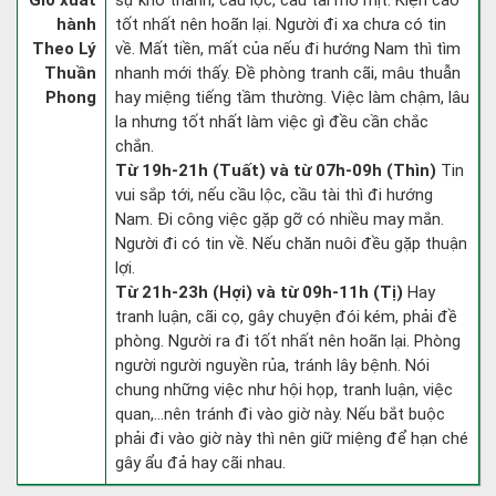
Giờ xuất
sự khó thành, cầu lộc, cầu tài mờ mịt. Kiện cáo
hành
tốt nhất nên hoãn lại. Người đi xa chưa có tin
Theo Lý
về. Mất tiền, mất của nếu đi hướng Nam thì tìm
Thuần
nhanh mới thấy. Đề phòng tranh cãi, mâu thuẫn
Phong
hay miệng tiếng tầm thường. Việc làm chậm, lâu
la nhưng tốt nhất làm việc gì đều cần chắc
chắn.
Từ 19h-21h (Tuất) và từ 07h-09h (Thìn)
Tin
vui sắp tới, nếu cầu lộc, cầu tài thì đi hướng
Nam. Đi công việc gặp gỡ có nhiều may mắn.
Người đi có tin về. Nếu chăn nuôi đều gặp thuận
lợi.
Từ 21h-23h (Hợi) và từ 09h-11h (Tị)
Hay
tranh luận, cãi cọ, gây chuyện đói kém, phải đề
phòng. Người ra đi tốt nhất nên hoãn lại. Phòng
người người nguyền rủa, tránh lây bệnh. Nói
chung những việc như hội họp, tranh luận, việc
quan,…nên tránh đi vào giờ này. Nếu bắt buộc
phải đi vào giờ này thì nên giữ miệng để hạn ché
gây ẩu đả hay cãi nhau.