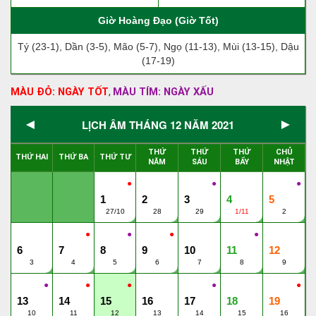
Giờ Hoàng Đạo (Giờ Tốt)
Tý (23-1), Dần (3-5), Mão (5-7), Ngọ (11-13), Mùi (13-15), Dậu
(17-19)
MÀU ĐỎ: NGÀY TỐT
MÀU TÍM: NGÀY XẤU
,
◄
►
LỊCH ÂM THÁNG 12 NĂM 2021
THỨ
THỨ
THỨ
CHỦ
THỨ HAI
THỨ BA
THỨ TƯ
NĂM
SÁU
BẨY
NHẬT
●
●
●
1
2
3
4
5
27/10
28
29
1/11
2
●
●
●
●
6
7
8
9
10
11
12
3
4
5
6
7
8
9
●
●
●
●
●
13
14
15
16
17
18
19
10
11
12
13
14
15
16