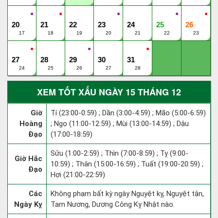
●
●
●
●
●
20
21
22
23
24
25
26
17
18
19
20
21
22
23
●
●
●
27
28
29
30
31
24
25
26
27
28
XEM TỐT XẤU NGÀY 15 THÁNG 12
Giờ
Tí (23:00-0:59) ; Dần (3:00-4:59) ; Mão (5:00-6:59)
Hoàng
; Ngọ (11:00-12:59) ; Mùi (13:00-14:59) ; Dậu
Đạo
(17:00-18:59)
Sửu (1:00-2:59) ; Thìn (7:00-8:59) ; Tỵ (9:00-
Giờ Hắc
10:59) ; Thân (15:00-16:59) ; Tuất (19:00-20:59) ;
Đạo
Hợi (21:00-22:59)
Các
Không phạm bất kỳ ngày Nguyệt kỵ, Nguyệt tận,
Ngày Kỵ
Tam Nương, Dương Công Kỵ Nhật nào.