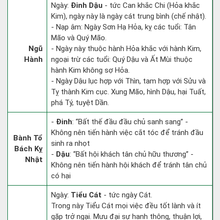
Ngày:
Đinh Dậu
- tức Can khắc Chi (Hỏa khắc
Kim), ngày này là ngày cát trung bình (chế nhật).
- Nạp âm: Ngày Sơn Hạ Hỏa, kỵ các tuổi: Tân
Mão và Quý Mão.
Ngũ
- Ngày này thuộc hành Hỏa khắc với hành Kim,
Hành
ngoại trừ các tuổi: Quý Dậu và Ất Mùi thuộc
hành Kim không sợ Hỏa.
- Ngày Dậu lục hợp với Thìn, tam hợp với Sửu và
Tỵ thành Kim cục. Xung Mão, hình Dậu, hại Tuất,
phá Tý, tuyệt Dần.
-
Đinh
: “Bất thế đầu đầu chủ sanh sang” -
Không nên tiến hành việc cắt tóc để tránh đầu
Bành Tổ
sinh ra nhọt
Bách Kỵ
-
Dậu
: “Bất hội khách tân chủ hữu thương” -
Nhật
Không nên tiến hành hội khách để tránh tân chủ
có hại
Ngày:
Tiểu Cát
- tức ngày Cát.
Trong này Tiểu Cát mọi việc đều tốt lành và ít
gặp trở ngại. Mưu đại sự hanh thông, thuận lợi,