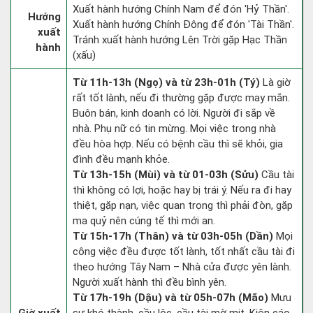
Xuất hành hướng Chính Nam để đón 'Hỷ Thần'.
Hướng
Xuất hành hướng Chính Đông để đón 'Tài Thần'.
xuất
Tránh xuất hành hướng Lên Trời gặp Hạc Thần
hành
(xấu)
Từ 11h-13h (Ngọ) và từ 23h-01h (Tý)
Là giờ
rất tốt lành, nếu đi thường gặp được may mắn.
Buôn bán, kinh doanh có lời. Người đi sắp về
nhà. Phụ nữ có tin mừng. Mọi việc trong nhà
đều hòa hợp. Nếu có bệnh cầu thì sẽ khỏi, gia
đình đều mạnh khỏe.
Từ 13h-15h (Mùi) và từ 01-03h (Sửu)
Cầu tài
thì không có lợi, hoặc hay bị trái ý. Nếu ra đi hay
thiệt, gặp nạn, việc quan trọng thì phải đòn, gặp
ma quỷ nên cúng tế thì mới an.
Từ 15h-17h (Thân) và từ 03h-05h (Dần)
Mọi
công việc đều được tốt lành, tốt nhất cầu tài đi
theo hướng Tây Nam – Nhà cửa được yên lành.
Người xuất hành thì đều bình yên.
Từ 17h-19h (Dậu) và từ 05h-07h (Mão)
Mưu