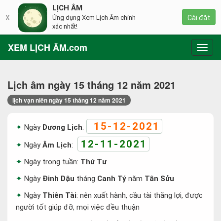
LỊCH ÂM
X
Ứng dụng Xem Lịch Âm chính
Cài đặt
xác nhất!
XEM LỊCH ÂM.com
Toggl
navig
Lịch âm ngày 15 tháng 12 năm 2021
lịch vạn niên ngày 15 tháng 12 năm 2021
15-12-2021
Ngày
Dương Lịch
:
12-11-2021
Ngày
Âm Lịch
:
Ngày trong tuần:
Thứ Tư
Ngày
Đinh Dậu
tháng
Canh Tý
năm
Tân Sửu
Ngày
Thiên Tài
: nên xuất hành, cầu tài thắng lợi, được
người tốt giúp đỡ, mọi việc đều thuận