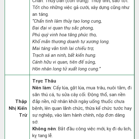
Chẩn: Thủy Dẫn (con trùng): Thủy tinh, sao tốt.
Tốt cho những việc gả cưới, xây dựng cũng như
an táng.
“Chẩn tinh lâm thủy tạo long cung,
Đại đại vi quan thụ sắc phong,
Phú quý vinh hoa tăng phúc thọ,
Khố mãn thương doanh tự xương long.
Mai táng văn tinh lai chiếu trợ,
Trạch xá an ninh, bất kiến hung.
Cánh hữu vi quan, tiên đế sủng,
Hôn nhân long tử xuất long cung.”
Trực Thâu
Nên làm
: Cấy lúa, gặt lúa, mua trâu, nuôi tằm, đi
săn thú cá, tu sửa cây cối. Động thổ, san nền
Thập
đắp nền, nữ nhân khởi ngày uống thuốc chưa
Nhị Kiến
bệnh, lên quan lãnh chức, thừa kế chức tước hay
Trừ
sự nghiệp, vào làm hành chính, nộp đơn dâng
sớ.
Không nên
: Bắt đầu công việc mới, kỵ đi du lịch,
kỵ tang lễ.