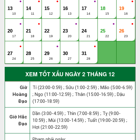
●
●
●
●
●
13
14
15
16
17
18
19
10
11
12
13
14
15
16
●
●
●
●
●
20
21
22
23
24
25
26
17
18
19
20
21
22
23
●
●
●
27
28
29
30
31
24
25
26
27
28
XEM TỐT XẤU NGÀY 2 THÁNG 12
Giờ
Tí (23:00-0:59) ; Sửu (1:00-2:59) ; Mão (5:00-6:59)
Hoàng
; Ngọ (11:00-12:59) ; Thân (15:00-16:59) ; Dậu
Đạo
(17:00-18:59)
Dần (3:00-4:59) ; Thìn (7:00-8:59) ; Tỵ (9:00-
Giờ Hắc
10:59) ; Mùi (13:00-14:59) ; Tuất (19:00-20:59) ;
Đạo
Hợi (21:00-22:59)
Phạm phải ngày: