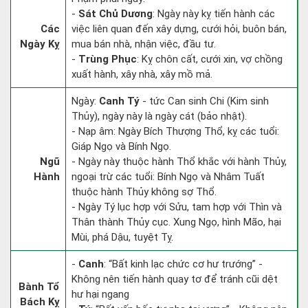
-
Sát Chủ Dương
: Ngày này kỵ tiến hành các
Các
việc liên quan đến xây dựng, cưới hỏi, buôn bán,
Ngày Kỵ
mua bán nhà, nhận việc, đầu tư.
-
Trùng Phục
: Kỵ chôn cất, cưới xin, vợ chồng
xuất hành, xây nhà, xây mồ mả.
Ngày:
Canh Tý
- tức Can sinh Chi (Kim sinh
Thủy), ngày này là ngày cát (bảo nhật).
- Nạp âm: Ngày Bích Thượng Thổ, kỵ các tuổi:
Giáp Ngọ và Bính Ngọ.
Ngũ
- Ngày này thuộc hành Thổ khắc với hành Thủy,
Hành
ngoại trừ các tuổi: Bính Ngọ và Nhâm Tuất
thuộc hành Thủy không sợ Thổ.
- Ngày Tý lục hợp với Sửu, tam hợp với Thìn và
Thân thành Thủy cục. Xung Ngọ, hình Mão, hại
Mùi, phá Dậu, tuyệt Tỵ.
-
Canh
: “Bất kinh lạc chức cơ hư trướng” -
Không nên tiến hành quay tơ để tránh cũi dệt
Bành Tổ
hư hại ngang
Bách Kỵ