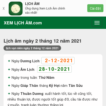
LỊCH ÂM
X
Ứng dụng Xem Lịch Âm chính
Cài đặt
xác nhất!
XEM LỊCH ÂM.com
Toggl
navig
Lịch âm ngày 2 tháng 12 năm 2021
lịch vạn niên ngày 2 tháng 12 năm 2021
2-12-2021
Ngày
Dương Lịch
:
28-10-2021
Ngày
Âm Lịch
:
Ngày trong tuần:
Thứ Năm
Ngày
Giáp Thân
tháng
Kỷ Hợi
năm
Tân Sửu
Ngày
Thuần Dương
: xuất hành tốt, lúc về cũng tốt,
nhiều thuận lợi, được người tốt giúp đỡ, cầu tài được như
ý muốn, tranh luận thường thắng lợi