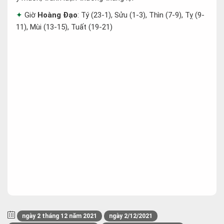
Giờ
Hoàng Đạo
: Tý (23-1), Sửu (1-3), Thìn (7-9), Tỵ (9-
11), Mùi (13-15), Tuất (19-21)
ngày 2 tháng 12 năm 2021
ngày 2/12/2021