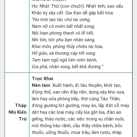
Hư: Nhật Thử (con chuột): Nhật tinh, sao xấu.
Khắc kỵ xây cất. Gia đạo dễ gặp bất hòa.
“Hư tinh tạo tác chủ tai ương,
Nam nữ cô miên bất nhất song,
Nội loạn phong thanh vô lễ tiết,
Nhi tôn, tức phụ bạn nhân sàng,
Khai môn, phóng thủy chiêu tai họa,
Hổ giảo, xà thương cập tốt vong.
Tam tam ngũ ngũ liên niên bệnh,
Gia phá, nhân vong, bất khả đương.”
Trực Khai
Nên làm
: Xuất hành, đi tàu thuyền, khởi tạo,
động thổ, san nền đắp nền, dựng xây kho vựa,
làm hay sửa phòng bếp, thờ cúng Táo Thần,
Thập
đóng giường lót giường, may áo, lắp đặt cỗ máy
Nhị Kiến
dệt hay các loại máy, cấy lúa gặt lúa, đào ao
Trừ
giếng, tháo nước, các việc trong vụ chăn nuôi,
mở thông hào rãnh, cầu thầy chữa bệnh, bốc
thuốc, uống thuốc, mua trâu, làm rượu, nhập