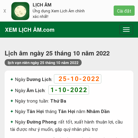
LỊCH ÂM
X
Ứng dụng Xem Lịch Âm chính
Cài đặt
xác nhất!
XEM LỊCH ÂM.com
Toggl
navig
Lịch âm ngày 25 tháng 10 năm 2022
lịch vạn niên ngày 25 tháng 10 năm 2022
25-10-2022
Ngày
Dương Lịch
:
1-10-2022
Ngày
Âm Lịch
:
Ngày trong tuần:
Thứ Ba
Ngày
Tân Hợi
tháng
Tân Hợi
năm
Nhâm Dần
Ngày
Đường Phong
: rất tốt, xuất hành thuận lợi, cầu
tài được như ý muốn, gặp quý nhân phù trợ