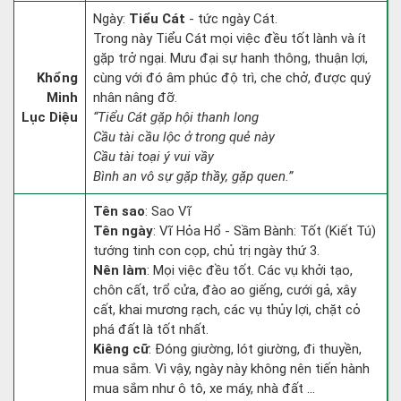
Ngày:
Tiểu Cát
- tức ngày Cát.
Trong này Tiểu Cát mọi việc đều tốt lành và ít
gặp trở ngại. Mưu đại sự hanh thông, thuận lợi,
Khổng
cùng với đó âm phúc độ trì, che chở, được quý
Minh
nhân nâng đỡ.
Lục Diệu
“Tiểu Cát gặp hội thanh long
Cầu tài cầu lộc ở trong quẻ này
Cầu tài toại ý vui vầy
Bình an vô sự gặp thầy, gặp quen.”
Tên sao
: Sao Vĩ
Tên ngày
: Vĩ Hỏa Hổ - Sầm Bành: Tốt (Kiết Tú)
tướng tinh con cọp, chủ trị ngày thứ 3.
Nên làm
: Mọi việc đều tốt. Các vụ khởi tạo,
chôn cất, trổ cửa, đào ao giếng, cưới gả, xây
cất, khai mương rạch, các vụ thủy lợi, chặt cỏ
phá đất là tốt nhất.
Kiêng cữ
: Đóng giường, lót giường, đi thuyền,
mua sắm. Vì vậy, ngày này không nên tiến hành
mua sắm như ô tô, xe máy, nhà đất ...