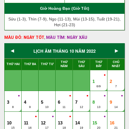
Giờ Hoàng Đạo (Giờ Tốt)
Sửu (1-3), Thìn (7-9), Ngọ (11-13), Mùi (13-15), Tuất (19-21),
Hợi (21-23)
MÀU ĐỎ: NGÀY TỐT
MÀU TÍM: NGÀY XẤU
,
◄
►
LỊCH ÂM THÁNG 10 NĂM 2022
THỨ
THỨ
THỨ
CHỦ
THỨ HAI
THỨ BA
THỨ TƯ
NĂM
SÁU
BẨY
NHẬT
●
1
2
6/9
7
●
●
●
●
●
3
4
5
6
7
8
9
8
9
10
11
12
13
14
●
●
●
●
10
11
12
13
14
15
16
15
16
17
18
19
20
21