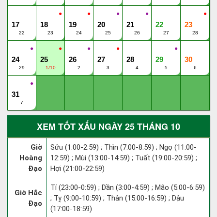
●
●
●
●
●
17
18
19
20
21
22
23
22
23
24
25
26
27
28
●
●
●
●
●
24
25
26
27
28
29
30
29
1/10
2
3
4
5
6
●
31
7
XEM TỐT XẤU NGÀY 25 THÁNG 10
Giờ
Sửu (1:00-2:59) ; Thìn (7:00-8:59) ; Ngọ (11:00-
Hoàng
12:59) ; Mùi (13:00-14:59) ; Tuất (19:00-20:59) ;
Đạo
Hợi (21:00-22:59)
Tí (23:00-0:59) ; Dần (3:00-4:59) ; Mão (5:00-6:59)
Giờ Hắc
; Tỵ (9:00-10:59) ; Thân (15:00-16:59) ; Dậu
Đạo
(17:00-18:59)