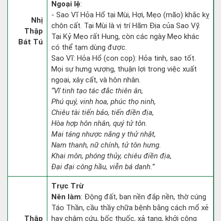
Ngoại lệ
:
- Sao Vĩ Hỏa Hổ tại Mùi, Hợi, Mẹo (mão) khắc kỵ
Nhị
chôn cất. Tại Mùi là vị trí Hãm Địa của Sao Vỹ.
Thập
Tại Kỷ Mẹo rất Hung, còn các ngày Mẹo khác
Bát Tú
có thể tạm dùng được.
Sao Vĩ: Hỏa Hổ (con cọp): Hỏa tinh, sao tốt.
Mọi sự hưng vượng, thuận lợi trong việc xuất
ngoại, xây cất, và hôn nhân.
“Vĩ tinh tạo tác đắc thiên ân,
Phú quý, vinh hoa, phúc thọ ninh,
Chiêu tài tiến bảo, tiến điền địa,
Hòa hợp hôn nhân, quý tử tôn.
Mai táng nhược năng y thử nhật,
Nam thanh, nữ chính, tử tôn hưng.
Khai môn, phóng thủy, chiêu điền địa,
Đại đại công hầu, viễn bá danh.”
Trực Trừ
Nên làm
: Động đất, ban nền đắp nền, thờ cúng
Táo Thần, cầu thầy chữa bệnh bằng cách mổ xẻ
Thập
hay châm cứu, bốc thuốc, xả tang, khởi công