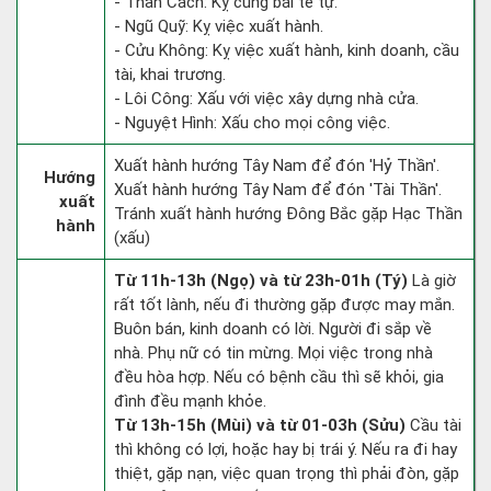
- Thần Cách: Kỵ cúng bái tế tự.
- Ngũ Quỹ: Kỵ việc xuất hành.
- Cửu Không: Kỵ việc xuất hành, kinh doanh, cầu
tài, khai trương.
- Lôi Công: Xấu với việc xây dựng nhà cửa.
- Nguyệt Hình: Xấu cho mọi công việc.
Xuất hành hướng Tây Nam để đón 'Hỷ Thần'.
Hướng
Xuất hành hướng Tây Nam để đón 'Tài Thần'.
xuất
Tránh xuất hành hướng Đông Bắc gặp Hạc Thần
hành
(xấu)
Từ 11h-13h (Ngọ) và từ 23h-01h (Tý)
Là giờ
rất tốt lành, nếu đi thường gặp được may mắn.
Buôn bán, kinh doanh có lời. Người đi sắp về
nhà. Phụ nữ có tin mừng. Mọi việc trong nhà
đều hòa hợp. Nếu có bệnh cầu thì sẽ khỏi, gia
đình đều mạnh khỏe.
Từ 13h-15h (Mùi) và từ 01-03h (Sửu)
Cầu tài
thì không có lợi, hoặc hay bị trái ý. Nếu ra đi hay
thiệt, gặp nạn, việc quan trọng thì phải đòn, gặp