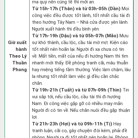
ma quỷ nên cúng tế thì mới an.
Từ 15h-17h (Thân) và từ 03h-05h (Dần)
Mọi
công việc đều được tốt lành, tốt nhất cầu tài đi
theo hướng Tây Nam – Nhà cửa được yên lành.
Người xuất hành thì đều bình yên.
Từ 17h-19h (Dậu) và từ 05h-07h (Mão)
Mưu
Giờ xuất
sự khó thành, cầu lộc, cầu tài mờ mịt. Kiện cáo
hành
tốt nhất nên hoãn lại. Người đi xa chưa có tin
Theo Lý
về. Mất tiền, mất của nếu đi hướng Nam thì tìm
Thuần
nhanh mới thấy. Đề phòng tranh cãi, mâu thuẫn
Phong
hay miệng tiếng tầm thường. Việc làm chậm, lâu
la nhưng tốt nhất làm việc gì đều cần chắc
chắn.
Từ 19h-21h (Tuất) và từ 07h-09h (Thìn)
Tin
vui sắp tới, nếu cầu lộc, cầu tài thì đi hướng
Nam. Đi công việc gặp gỡ có nhiều may mắn.
Người đi có tin về. Nếu chăn nuôi đều gặp thuận
lợi.
Từ 21h-23h (Hợi) và từ 09h-11h (Tị)
Hay
tranh luận, cãi cọ, gây chuyện đói kém, phải đề
phòng. Người ra đi tốt nhất nên hoãn lại. Phòng