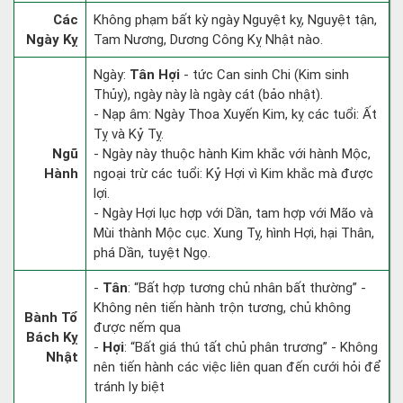
Các
Không phạm bất kỳ ngày Nguyệt kỵ, Nguyệt tận,
Ngày Kỵ
Tam Nương, Dương Công Kỵ Nhật nào.
Ngày:
Tân Hợi
- tức Can sinh Chi (Kim sinh
Thủy), ngày này là ngày cát (bảo nhật).
- Nạp âm: Ngày Thoa Xuyến Kim, kỵ các tuổi: Ất
Tỵ và Kỷ Tỵ.
Ngũ
- Ngày này thuộc hành Kim khắc với hành Mộc,
Hành
ngoại trừ các tuổi: Kỷ Hợi vì Kim khắc mà được
lợi.
- Ngày Hợi lục hợp với Dần, tam hợp với Mão và
Mùi thành Mộc cục. Xung Tỵ, hình Hợi, hại Thân,
phá Dần, tuyệt Ngọ.
-
Tân
: “Bất hợp tương chủ nhân bất thường” -
Không nên tiến hành trộn tương, chủ không
Bành Tổ
được nếm qua
Bách Kỵ
-
Hợi
: “Bất giá thú tất chủ phân trương” - Không
Nhật
nên tiến hành các việc liên quan đến cưới hỏi để
tránh ly biệt