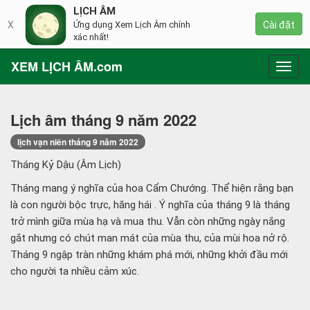
LỊCH ÂM
X
Ứng dụng Xem Lịch Âm chính
Cài đặt
xác nhất!
XEM LỊCH ÂM.com
Toggl
navig
Lịch âm tháng 9 năm 2022
lịch vạn niên tháng 9 năm 2022
Tháng Kỷ Dậu (Âm Lịch)
Tháng mang ý nghĩa của hoa Cẩm Chướng. Thể hiện rằng bạn
là con người bộc trực, hăng hái . Ý nghĩa của tháng 9 là tháng
trở mình giữa mùa hạ và mua thu. Vẫn còn những ngày nắng
gắt nhưng có chút man mát của mùa thu, của mùi hoa nở rộ.
Tháng 9 ngập tràn những khám phá mới, những khởi đầu mới
cho người ta nhiều cảm xúc.