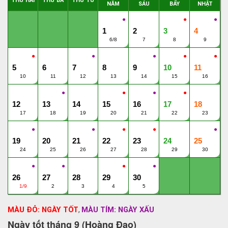
THỨ HAI
THỨ BA
THỨ TƯ
NĂM
SÁU
BẨY
NHẬT
●
●
●
1
2
3
4
6/8
7
8
9
●
●
●
●
●
5
6
7
8
9
10
11
10
11
12
13
14
15
16
●
●
●
●
12
13
14
15
16
17
18
17
18
19
20
21
22
23
●
●
●
●
●
19
20
21
22
23
24
25
24
25
26
27
28
29
30
●
●
●
●
26
27
28
29
30
1/9
2
3
4
5
MÀU ĐỎ: NGÀY TỐT
MÀU TÍM: NGÀY XẤU
,
Ngày tốt tháng 9 (Hoàng Đạo)