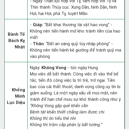
- Ngày Thân lục hợp với Tỵ, tam hợp với Tý và
Thìn thành Thủy cục. Xung Dần, hình Dần, hình
Hợi, hại Hợi, phá Tỵ, tuyệt Mão.
-
Giáp
: “Bất khai thương tài vật hao vong” -
Không nên tiến hành mở kho tránh tiền của hao
Bành Tổ
mất
Bách Kỵ
-
Thân
: “Bất an sàng quỷ túy nhập phòng” -
Nhật
Không nên tiến hành kê giường để tránh quỷ ma
vào phòng
Ngày:
Không Vong
- tức ngày Hung.
Mọi việc dễ bất thành. Công việc đi vào thế bế
tắc, tiến độ công việc bị trì trệ, trở ngại. Tiền
bạc của cải thất thoát, danh vọng cũng uy tín bị
Khổng
giảm xuống. Là một ngày xấu về mọi mặt, nên
Minh
tránh để hạn chế mưu sự khó thành công như ý.
Lục Diệu
“Không Vong gặp quẻ khẩn cần
Bệnh tật khẩn thiết chẳng làm được chi
Không thì ôn tiểu thê nhi
Không thì trộm cắp phân ly bất tường.”