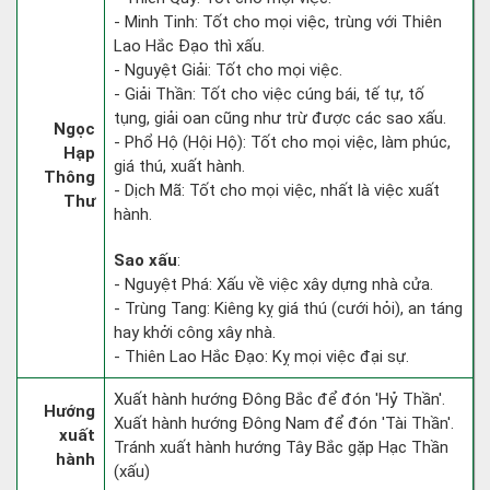
- Minh Tinh: Tốt cho mọi việc, trùng với Thiên
Lao Hắc Đạo thì xấu.
- Nguyệt Giải: Tốt cho mọi việc.
- Giải Thần: Tốt cho việc cúng bái, tế tự, tố
tụng, giải oan cũng như trừ được các sao xấu.
Ngọc
- Phổ Hộ (Hội Hộ): Tốt cho mọi việc, làm phúc,
Hạp
giá thú, xuất hành.
Thông
- Dịch Mã: Tốt cho mọi việc, nhất là việc xuất
Thư
hành.
Sao xấu
:
- Nguyệt Phá: Xấu về việc xây dựng nhà cửa.
- Trùng Tang: Kiêng kỵ giá thú (cưới hỏi), an táng
hay khởi công xây nhà.
- Thiên Lao Hắc Đạo: Kỵ mọi việc đại sự.
Xuất hành hướng Đông Bắc để đón 'Hỷ Thần'.
Hướng
Xuất hành hướng Đông Nam để đón 'Tài Thần'.
xuất
Tránh xuất hành hướng Tây Bắc gặp Hạc Thần
hành
(xấu)