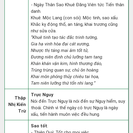
- Ngày Thân Sao Khuê Đăng Viên tức Tiến thân
danh.
Khuê: Mộc Lang (con sói): Mộc tinh, sao xấu.
Khắc kỵ động thổ, an táng, khai trương cũng
như sửa cửa.
“Khuê tinh tạo tác đắc trinh tường,
Gia hạ vinh hòa đại cát xương,
Nhược thị táng mai âm tốt tử,
Đương niên định chủ lưỡng tam tang.
Khán khán vận kim, hình thương đáo,
Trùng trùng quan sự, chủ ôn hoàng.
Khai môn phóng thủy chiêu tai họa,
Tam niên lưỡng thứ tổn nhi lang.”
Trực Nguy
Thập
Nói đến Trực Nguy là nói đến sự Nguy hiểm, suy
Nhị Kiến
thoái. Chính vì thế ngày có trực Nguy là ngày
Trừ
xấu, tiến hành muôn việc đều hung.
Sao tốt
:
- Thiên Quý: Tốt cho mọi việc.