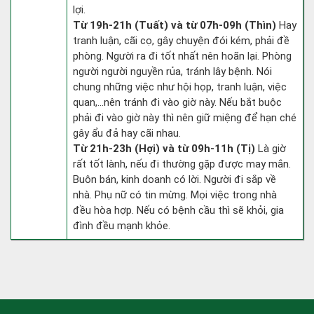
lợi.
Từ 19h-21h (Tuất) và từ 07h-09h (Thìn)
Hay
tranh luận, cãi cọ, gây chuyện đói kém, phải đề
phòng. Người ra đi tốt nhất nên hoãn lại. Phòng
người người nguyền rủa, tránh lây bệnh. Nói
chung những việc như hội họp, tranh luận, việc
quan,…nên tránh đi vào giờ này. Nếu bắt buộc
phải đi vào giờ này thì nên giữ miệng để hạn ché
gây ẩu đả hay cãi nhau.
Từ 21h-23h (Hợi) và từ 09h-11h (Tị)
Là giờ
rất tốt lành, nếu đi thường gặp được may mắn.
Buôn bán, kinh doanh có lời. Người đi sắp về
nhà. Phụ nữ có tin mừng. Mọi việc trong nhà
đều hòa hợp. Nếu có bệnh cầu thì sẽ khỏi, gia
đình đều mạnh khỏe.