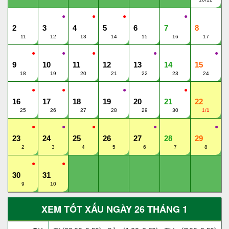
●
●
●
●
2
3
4
5
6
7
8
11
12
13
14
15
16
17
●
●
●
●
●
9
10
11
12
13
14
15
18
19
20
21
22
23
24
●
●
●
●
16
17
18
19
20
21
22
25
26
27
28
29
30
1/1
●
●
●
●
●
23
24
25
26
27
28
29
2
3
4
5
6
7
8
●
●
30
31
9
10
XEM TỐT XẤU NGÀY 26 THÁNG 1