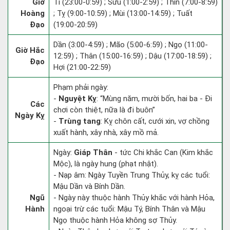
Giờ
Tí (23:00-0:59) ; Sửu (1:00-2:59) ; Thìn (7:00-8:59)
Hoàng
; Tỵ (9:00-10:59) ; Mùi (13:00-14:59) ; Tuất
Đạo
(19:00-20:59)
Dần (3:00-4:59) ; Mão (5:00-6:59) ; Ngọ (11:00-
Giờ Hắc
12:59) ; Thân (15:00-16:59) ; Dậu (17:00-18:59) ;
Đạo
Hợi (21:00-22:59)
Phạm phải ngày:
-
Nguyệt Kỵ
: “Mùng năm, mười bốn, hai ba - Đi
Các
chơi còn thiệt, nữa là đi buôn”
Ngày Kỵ
-
Trùng tang
: Kỵ chôn cất, cưới xin, vợ chồng
xuất hành, xây nhà, xây mồ mả.
Ngày:
Giáp Thân
- tức Chi khắc Can (Kim khắc
Mộc), là ngày hung (phạt nhật).
- Nạp âm: Ngày Tuyền Trung Thủy, kỵ các tuổi:
Mậu Dần và Bính Dần.
Ngũ
- Ngày này thuộc hành Thủy khắc với hành Hỏa,
Hành
ngoại trừ các tuổi: Mậu Tý, Bính Thân và Mậu
Ngọ thuộc hành Hỏa không sợ Thủy.