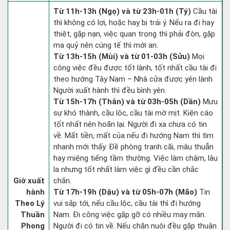
Từ 11h-13h (Ngọ) và từ 23h-01h (Tý)
Cầu tài
thì không có lợi, hoặc hay bị trái ý. Nếu ra đi hay
thiệt, gặp nạn, việc quan trọng thì phải đòn, gặp
ma quỷ nên cúng tế thì mới an.
Từ 13h-15h (Mùi) và từ 01-03h (Sửu)
Mọi
công việc đều được tốt lành, tốt nhất cầu tài đi
theo hướng Tây Nam – Nhà cửa được yên lành.
Người xuất hành thì đều bình yên.
Từ 15h-17h (Thân) và từ 03h-05h (Dần)
Mưu
sự khó thành, cầu lộc, cầu tài mờ mịt. Kiện cáo
tốt nhất nên hoãn lại. Người đi xa chưa có tin
về. Mất tiền, mất của nếu đi hướng Nam thì tìm
nhanh mới thấy. Đề phòng tranh cãi, mâu thuẫn
hay miệng tiếng tầm thường. Việc làm chậm, lâu
la nhưng tốt nhất làm việc gì đều cần chắc
Giờ xuất
chắn.
hành
Từ 17h-19h (Dậu) và từ 05h-07h (Mão)
Tin
Theo Lý
vui sắp tới, nếu cầu lộc, cầu tài thì đi hướng
Thuần
Nam. Đi công việc gặp gỡ có nhiều may mắn.
Phong
Người đi có tin về. Nếu chăn nuôi đều gặp thuận