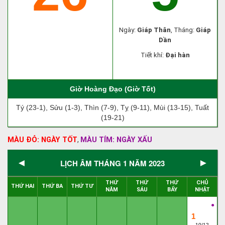
Ngày:
Giáp Thân
, Tháng:
Giáp
Dần
Tiết khí:
Đại hàn
Giờ Hoàng Đạo (Giờ Tốt)
Tý (23-1), Sửu (1-3), Thìn (7-9), Tỵ (9-11), Mùi (13-15), Tuất
(19-21)
MÀU ĐỎ: NGÀY TỐT
MÀU TÍM: NGÀY XẤU
,
◄
►
LỊCH ÂM THÁNG 1 NĂM 2023
THỨ
THỨ
THỨ
CHỦ
THỨ HAI
THỨ BA
THỨ TƯ
NĂM
SÁU
BẨY
NHẬT
●
1
10/12