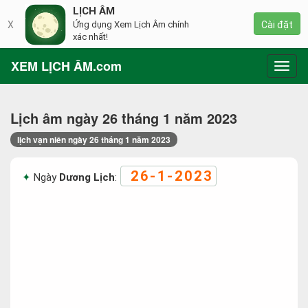
LỊCH ÂM
X
Ứng dụng Xem Lịch Âm chính
Cài đặt
xác nhất!
XEM LỊCH ÂM.com
Toggl
navig
Lịch âm ngày 26 tháng 1 năm 2023
lịch vạn niên ngày 26 tháng 1 năm 2023
26-1-2023
Ngày
Dương Lịch
: