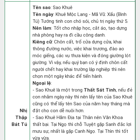
Tên sao
: Sao Khuê
Tên ngày
: Khuê Mộc Lang - Mã Vũ: Xấu (Bình
Tú) Tướng tinh con chó sói, chủ trị ngày thứ 5.
Nên làm
: Tốt cho nhập học, cắt áo, tạo dựng
nhà phòng hay ra đi cầu công danh.
Kiêng cữ
: Chôn cất, trổ cửa dựng cửa, khai
thông đường nước, việc khai trương, đào ao
móc giếng, các vụ thưa kiện và đóng giường lót
giường. Vì vậy, nếu quý bạn có ý định chôn cất
người chết hay khai trường lập nghiệp thì nên
chọn một ngày khác để tiến hành.
Ngoại lệ
:
- Sao Khuê là một trong
Thất Sát Tinh
, nếu đẻ
con nhằm ngày này thì nên lấy tên của Sao Khuê
cũng có thể lấy tên Sao của năm hay tháng mà
Nhị
đặt cho con dễ nuôi hơn.
Thập
- Sao Khuê Hãm Địa tại Thân nên Văn Khoa
Bát Tú
thất bại. Tại Ngọ thì chỗ Tuyệt gặp Sanh đắc lợi
mưu sự, nhất là gặp Canh Ngọ. Tại Thìn thì tốt
vừa vừa.