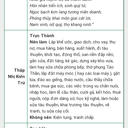
Hôn nhân tiến ích, sinh quý tử,
Ngọc bạch kim lang tương mãn doanh,
Phóng thủy, khai môn giai cát lợi,
Nam vinh, nữ quý, thọ khang ninh.”
Trực Thành
Nên làm
: Lập khế ước, giao dịch, cho vay, thu
nợ, mua hàng, bán hàng, xuất hành, đi tàu
thuyền, khởi tạo, động thổ, san nền đắp nền,
gắn cửa, đặt táng, kê gác, dựng xây kho vựa,
làm hay sửa chữa phòng bếp, thờ phụng Táo
Thập
Thần, lắp đặt máy móc ( hay các loại máy ), gặt
Nhị Kiến
lúa, đào ao giếng, tháo nước, cầu thầy chữa
Trừ
bệnh, mua gia súc, các việc trong vụ chăn nuôi,
nhập học, làm lễ cầu thân, cưới gả, kết hôn, thuê
người, nộp đơn dâng sớ, học kỹ nghệ, làm hoặc
sửa tàu thuyền, khai trương tàu thuyền, vẽ
tranh, tu sửa cây cối.
Không nên
: Kiện tụng, tranh chấp.