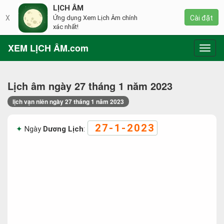
LỊCH ÂM
X
Ứng dụng Xem Lịch Âm chính
Cài đặt
xác nhất!
XEM LỊCH ÂM.com
Toggl
navig
Lịch âm ngày 27 tháng 1 năm 2023
lịch vạn niên ngày 27 tháng 1 năm 2023
27-1-2023
Ngày
Dương Lịch
: