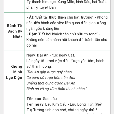
Tỵ thành Kim cục. Xung Mão, hình Dậu, hại Tuất,
phá Tý, tuyệt Dần.
-
Ất
: “Bất tải thực thiên chu bất trưởng” - Không
nên tiến hành các việc liên quan đến gieo trồng,
Bành Tổ
ngàn gốc không lên
Bách Kỵ
-
Dậu
: “Bất hội khách tân chủ hữu thương” -
Nhật
Không nên tiến hành hội khách để tránh tân chủ
có hại
Ngày:
Đại An
- tức ngày Cát.
Là ngày tốt, mọi việc đều được yên tâm, hành
Khổng
sự thành công.
Minh
“Đại An gặp được quý nhân
Lục Diệu
Có cơm có rượu tiền tiễn đưa
Chẳng thời cũng được Đại An
Bình an vô sự tấm thân thanh nhàn.”
Tên sao
: Sao Lâu
Tên ngày
: Lâu Kim Cẩu - Lưu Long: Tốt (Kiết
Tú) Tướng tinh con chó, chủ trị ngày thứ 6.