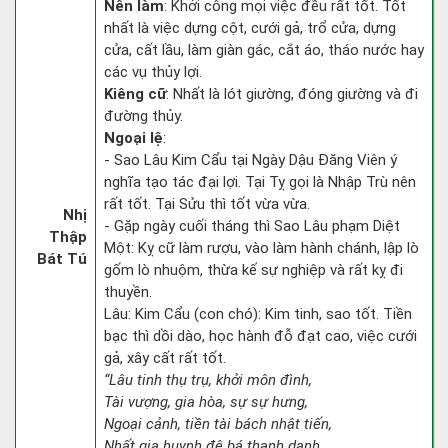
Nên làm
: Khởi công mọi việc đều rất tốt. Tốt
nhất là việc dựng cột, cưới gả, trổ cửa, dựng
cửa, cất lầu, làm giàn gác, cắt áo, tháo nước hay
các vụ thủy lợi.
Kiêng cữ
: Nhất là lót giường, đóng giường và đi
đường thủy.
Ngoại lệ
:
- Sao Lâu Kim Cẩu tại Ngày Dậu Đăng Viên ý
nghĩa tạo tác đại lợi. Tại Tỵ gọi là Nhập Trù nên
rất tốt. Tại Sửu thì tốt vừa vừa.
Nhị
- Gặp ngày cuối tháng thì Sao Lâu phạm Diệt
Thập
Một: Kỵ cữ làm rượu, vào làm hành chánh, lập lò
Bát Tú
gốm lò nhuộm, thừa kế sự nghiệp và rất kỵ đi
thuyền.
Lâu: Kim Cẩu (con chó): Kim tinh, sao tốt. Tiền
bạc thì dồi dào, học hành đỗ đạt cao, việc cưới
gả, xây cất rất tốt.
“Lâu tinh thụ trụ, khởi môn đình,
Tài vượng, gia hòa, sự sự hưng,
Ngoại cảnh, tiền tài bách nhật tiến,
Nhất gia huynh đệ bá thanh danh.