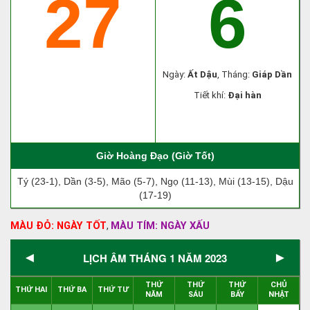
27
6
Ngày:
Ất Dậu
, Tháng:
Giáp Dần
Tiết khí:
Đại hàn
Giờ Hoàng Đạo (Giờ Tốt)
Tý (23-1), Dần (3-5), Mão (5-7), Ngọ (11-13), Mùi (13-15), Dậu
(17-19)
MÀU ĐỎ: NGÀY TỐT
MÀU TÍM: NGÀY XẤU
,
◄
►
LỊCH ÂM THÁNG 1 NĂM 2023
THỨ
THỨ
THỨ
CHỦ
THỨ HAI
THỨ BA
THỨ TƯ
NĂM
SÁU
BẨY
NHẬT