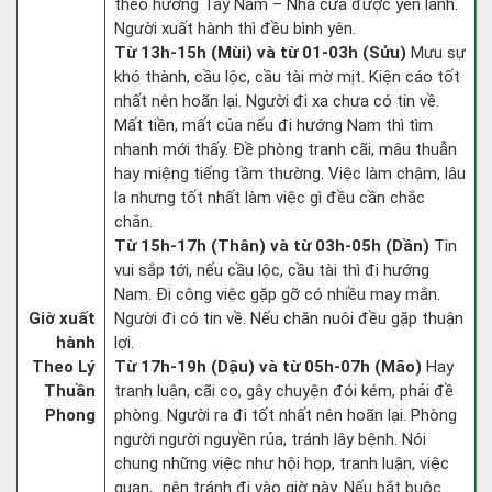
theo hướng Tây Nam – Nhà cửa được yên lành.
Người xuất hành thì đều bình yên.
Từ 13h-15h (Mùi) và từ 01-03h (Sửu)
Mưu sự
khó thành, cầu lộc, cầu tài mờ mịt. Kiện cáo tốt
nhất nên hoãn lại. Người đi xa chưa có tin về.
Mất tiền, mất của nếu đi hướng Nam thì tìm
nhanh mới thấy. Đề phòng tranh cãi, mâu thuẫn
hay miệng tiếng tầm thường. Việc làm chậm, lâu
la nhưng tốt nhất làm việc gì đều cần chắc
chắn.
Từ 15h-17h (Thân) và từ 03h-05h (Dần)
Tin
vui sắp tới, nếu cầu lộc, cầu tài thì đi hướng
Nam. Đi công việc gặp gỡ có nhiều may mắn.
Giờ xuất
Người đi có tin về. Nếu chăn nuôi đều gặp thuận
hành
lợi.
Theo Lý
Từ 17h-19h (Dậu) và từ 05h-07h (Mão)
Hay
Thuần
tranh luận, cãi cọ, gây chuyện đói kém, phải đề
Phong
phòng. Người ra đi tốt nhất nên hoãn lại. Phòng
người người nguyền rủa, tránh lây bệnh. Nói
chung những việc như hội họp, tranh luận, việc
quan,…nên tránh đi vào giờ này. Nếu bắt buộc