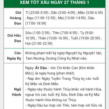
XEM TỐT XẤU NGÀY 27 THÁNG 1
Giờ
Tí (23:00-0:59) ; Dần (3:00-4:59) ; Mão (5:00-6:59)
Hoàng
; Ngọ (11:00-12:59) ; Mùi (13:00-14:59) ; Dậu
Đạo
(17:00-18:59)
Sửu (1:00-2:59) ; Thìn (7:00-8:59) ; Tỵ (9:00-
Giờ Hắc
10:59) ; Thân (15:00-16:59) ; Tuất (19:00-20:59) ;
Đạo
Hợi (21:00-22:59)
Các
Không phạm bất kỳ ngày Nguyệt kỵ, Nguyệt tận,
Ngày Kỵ
Tam Nương, Dương Công Kỵ Nhật nào.
Ngày:
Ất Dậu
- tức Chi khắc Can (Kim khắc
Mộc), là ngày hung (phạt nhật).
- Nạp âm: Ngày Tuyền Trung Thủy, kỵ các tuổi:
Kỷ Mão và Đinh Mão.
Ngũ
- Ngày này thuộc hành Thủy khắc với hành Hỏa,
Hành
ngoại trừ các tuổi: Kỷ Sửu, Đinh Dậu và Kỷ Mùi
thuộc hành Hỏa không sợ Thủy.
- Ngày Dậu lục hợp với Thìn, tam hợp với Sửu và