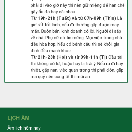
phải đi vào giờ này thì nên giữ miệng để hạn ché
gây ẩu đả hay cãi nhau.
Từ 19h-21h (Tuất) và từ 07h-09h (Thìn)
Là
giờ rất tốt lành, nếu đi thường gặp được may
mắn. Buôn bán, kinh doanh có lời. Người đi sắp
về nhà. Phụ nữ có tin mừng. Mọi việc trong nhà
đều hòa hợp. Nếu có bệnh cầu thì sẽ khỏi, gia
đình đều mạnh khỏe.
Từ 21h-23h (Hợi) và từ 09h-11h (Tị)
Cầu tài
thì không có lợi, hoặc hay bị trái ý. Nếu ra đi hay
thiệt, gặp nạn, việc quan trọng thì phải đòn, gặp
ma quỷ nên cúng tế thì mới an.
LỊCH ÂM
Âm lịch hôm nay