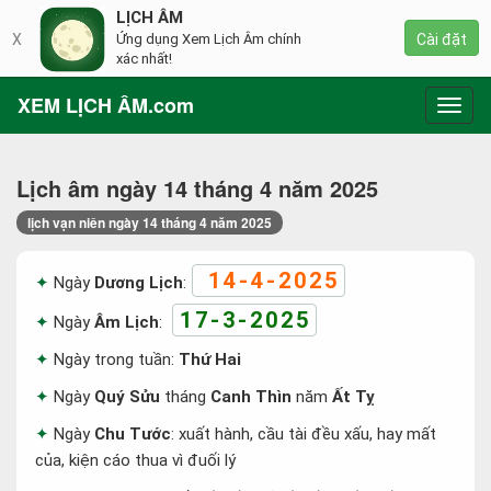
LỊCH ÂM
X
Ứng dụng Xem Lịch Âm chính
Cài đặt
xác nhất!
XEM LỊCH ÂM.com
Toggl
navig
Lịch âm ngày 14 tháng 4 năm 2025
lịch vạn niên ngày 14 tháng 4 năm 2025
14-4-2025
Ngày
Dương Lịch
:
17-3-2025
Ngày
Âm Lịch
:
Ngày trong tuần:
Thứ Hai
Ngày
Quý Sửu
tháng
Canh Thìn
năm
Ất Tỵ
Ngày
Chu Tước
: xuất hành, cầu tài đều xấu, hay mất
của, kiện cáo thua vì đuối lý