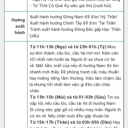
- Tứ Thời Cô Quả: Kỵ việc giá thú (cưới hỏi).
Xuất hành hướng Đông Nam để đón 'Hỷ Thần'.
Hướng
Xuất hành hướng Chính Tây để đón 'Tài Thần'.
xuất
Tránh xuất hành hướng Đông Bắc gặp Hạc Thần
hành
(xấu)
Từ 11h-13h (Ngọ) và từ 23h-01h (Tý)
Mưu
sự khó thành, cầu lộc, cầu tài mờ mịt. Kiện cáo
tốt nhất nên hoãn lại. Người đi xa chưa có tin
về. Mất tiền, mất của nếu đi hướng Nam thì tìm
nhanh mới thấy. Đề phòng tranh cãi, mâu thuẫn
hay miệng tiếng tầm thường. Việc làm chậm, lâu
la nhưng tốt nhất làm việc gì đều cần chắc
chắn.
Từ 13h-15h (Mùi) và từ 01-03h (Sửu)
Tin vui
sắp tới, nếu cầu lộc, cầu tài thì đi hướng Nam.
Đi công việc gặp gỡ có nhiều may mắn. Người đi
có tin về. Nếu chăn nuôi đều gặp thuận lợi.
Từ 15h-17h (Thân) và từ 03h-05h (Dần)
Hay