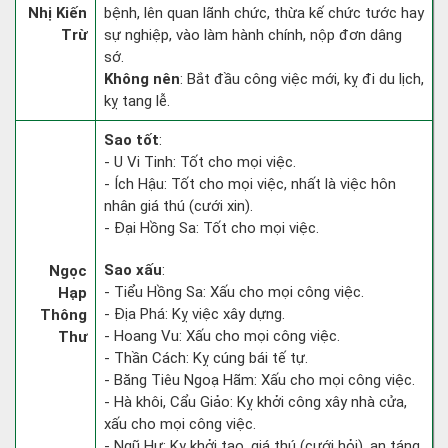
Nhị Kiến
bệnh, lên quan lãnh chức, thừa kế chức tước hay
Trừ
sự nghiệp, vào làm hành chính, nộp đơn dâng
sớ.
Không nên
: Bắt đầu công việc mới, kỵ đi du lịch,
kỵ tang lễ.
Sao tốt
:
- U Vi Tinh: Tốt cho mọi việc.
- Ích Hậu: Tốt cho mọi việc, nhất là việc hôn
nhân giá thú (cưới xin).
- Đại Hồng Sa: Tốt cho mọi việc.
Sao xấu
:
Ngọc
- Tiểu Hồng Sa: Xấu cho mọi công việc.
Hạp
- Địa Phá: Kỵ việc xây dựng.
Thông
- Hoang Vu: Xấu cho mọi công việc.
Thư
- Thần Cách: Kỵ cúng bái tế tự.
- Băng Tiêu Ngoạ Hãm: Xấu cho mọi công việc.
- Hà khôi, Cẩu Giảo: Kỵ khởi công xây nhà cửa,
xấu cho mọi công việc.
- Ngũ Hư: Kỵ khởi tạo, giá thú (cưới hỏi), an táng.