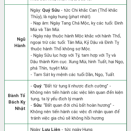
Ngày:
Quý Sửu
- tức Chi khắc Can (Thổ khắc
Thủy), là ngày hung (phạt nhật).
- Nạp âm: Ngày Tang Chá Mộc, kỵ các tuổi: Đinh
Mùi và Tân Mùi.
- Ngày này thuộc hành Mộc khắc với hành Thổ,
Ngũ
ngoại trừ các tuổi: Tân Mùi, Kỷ Dậu và Đinh Tỵ
Hành
thuộc hành Thổ không sợ Mộc.
- Ngày Sửu lục hợp với Tý, tam hợp với Tỵ và
Dậu thành Kim cục. Xung Mùi, hình Tuất, hại Ngọ,
phá Thìn, tuyệt Mùi.
- Tam Sát kỵ mệnh các tuổi Dần, Ngọ, Tuất.
-
Quý
: “Bất từ tụng lí nhược địch cường” -
Không nên tiến hành các việc liên quan đến kiện
Bành Tổ
tụng, ta lý yếu địch lý mạnh
Bách Kỵ
-
Sửu
: “Bất quan đới chủ bất hoàn hương” -
Nhật
Không nên tiến hành các việc đi nhận quan để
tránh việc gia chủ sẽ không hồi hương
Ngày:
Lưu Liên
- tức ngày Hung.