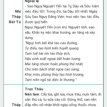
Ngoại lệ
:
- Sao Nguy Nguyệt Yến tại Tỵ, Dậu và Sửu trăm
Nhị
việc đều tốt. Trong đó, tại Dậu tốt nhất. Ngày
Thập
Sửu Sao Nguy Đăng Viên: mọi việc tạo tác đều
Bát Tú
được quý hiển.
Nguy: Nguyệt Yến (con én): Nguyệt tinh, sao
xấu. Khắc kỵ việc khai trương, an táng và xây
dựng.
“Nguy tinh bât khả tạo cao đường,
Tự điếu, tao hình kiến huyết quang
Tam tuế hài nhi tao thủy ách,
Hậu sinh xuất ngoại bất hoàn lương.
Mai táng nhược hoàn phùng thử nhật,
Chu niên bách nhật ngọa cao sàng,
Khai môn, phóng thủy tạo hình trượng,
Tam niên ngũ tái diệc bi thương.”
Trực Thâu
Nên làm
: Cấy lúa, gặt lúa, mua trâu, nuôi tằm, đi
săn thú cá, tu sửa cây cối. Động thổ, san nền
Thập
đắp nền, nữ nhân khởi ngày uống thuốc chưa