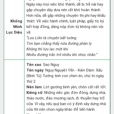
Ngày này mọi việc khó thành, dễ bị trễ nải hay
gặp chuyện dây dưa nên rất khó hoàn thành.
Hơn nữa, dễ gặp những chuyện thị phi hay khẩu
Khổng
thiệt. Về việc hành chính, luật pháp, giấy tờ, ký
Minh
kết hợp đồng, dâng nộp đơn từ không nên vội
Lục Diệu
vã.
“Lưu Liên là chuyện bất tường
Tìm bạn chẳng thấy nửa đường phân ly
Không thì lưu lạc một khi
Nhiều đường trắc trở nhiều khi nhọc nhằn.”
Tên sao
: Sao Nguy
Tên ngày
: Nguy Nguyệt Yến - Kiên Đàm: Xấu
(Bình Tú) Tướng tinh con chim én, chủ trị ngày
thứ 2.
Nên làm
: Lót giường bình yên, chôn cất rất tốt.
Kiêng cữ
: Những việc gác đòn đông, dựng nhà,
tháo nước, đào mương rạch, đi thuyền hay trổ
cửa. Vì vậy, nếu quý bạn có ý định xây dựng nhà
cửa thì nên chọn ngày khác để tiến hành.