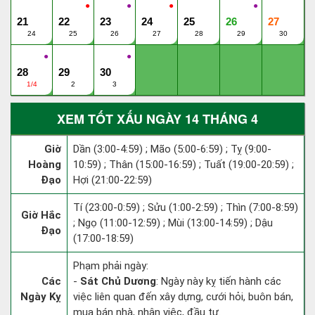
●
●
●
●
21
22
23
24
25
26
27
24
25
26
27
28
29
30
●
●
28
29
30
1/4
2
3
XEM TỐT XẤU NGÀY 14 THÁNG 4
Giờ
Dần (3:00-4:59) ; Mão (5:00-6:59) ; Tỵ (9:00-
Hoàng
10:59) ; Thân (15:00-16:59) ; Tuất (19:00-20:59) ;
Đạo
Hợi (21:00-22:59)
Tí (23:00-0:59) ; Sửu (1:00-2:59) ; Thìn (7:00-8:59)
Giờ Hắc
; Ngọ (11:00-12:59) ; Mùi (13:00-14:59) ; Dậu
Đạo
(17:00-18:59)
Phạm phải ngày:
Các
-
Sát Chủ Dương
: Ngày này kỵ tiến hành các
Ngày Kỵ
việc liên quan đến xây dựng, cưới hỏi, buôn bán,
mua bán nhà, nhận việc, đầu tư.