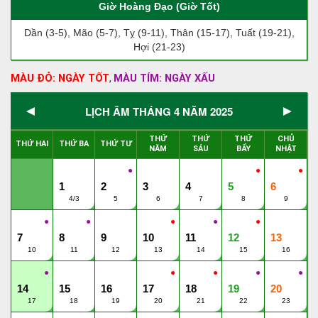
Giờ Hoàng Đạo (Giờ Tốt)
Dần (3-5), Mão (5-7), Tỵ (9-11), Thân (15-17), Tuất (19-21),
Hợi (21-23)
MÀU ĐỎ: NGÀY TỐT
MÀU TÍM: NGÀY XẤU
,
◄
►
LỊCH ÂM THÁNG 4 NĂM 2025
THỨ
THỨ
THỨ
CHỦ
THỨ HAI
THỨ BA
THỨ TƯ
NĂM
SÁU
BẨY
NHẬT
●
●
●
1
2
3
4
5
6
4/3
5
6
7
8
9
●
●
●
●
●
7
8
9
10
11
12
13
10
11
12
13
14
15
16
●
●
●
●
●
14
15
16
17
18
19
20
17
18
19
20
21
22
23