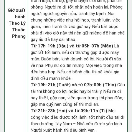
tranh luận, cãi cọ, gây chuyện đói kém, phải đề
phòng. Người ra đi tốt nhất nên hoãn lại. Phòng
Giờ xuất
người người nguyền rủa, tránh lây bệnh. Nói
hành
chung những việc như hội họp, tranh luận, việc
Theo Lý
quan,…nên tránh đi vào giờ này. Nếu bắt buộc
Thuần
phải đi vào giờ này thì nên giữ miệng để hạn ché
Phong
gây ẩu đả hay cãi nhau.
Từ 17h-19h (Dậu) và từ 05h-07h (Mão)
Là
giờ rất tốt lành, nếu đi thường gặp được may
mắn. Buôn bán, kinh doanh có lời. Người đi sắp
về nhà. Phụ nữ có tin mừng. Mọi việc trong nhà
đều hòa hợp. Nếu có bệnh cầu thì sẽ khỏi, gia
đình đều mạnh khỏe.
Từ 19h-21h (Tuất) và từ 07h-09h (Thìn)
Cầu
tài thì không có lợi, hoặc hay bị trái ý. Nếu ra đi
hay thiệt, gặp nạn, việc quan trọng thì phải đòn,
gặp ma quỷ nên cúng tế thì mới an.
Từ 21h-23h (Hợi) và từ 09h-11h (Tị)
Mọi
công việc đều được tốt lành, tốt nhất cầu tài đi
theo hướng Tây Nam – Nhà cửa được yên lành.
Người xuất hành thì đều bình yên.