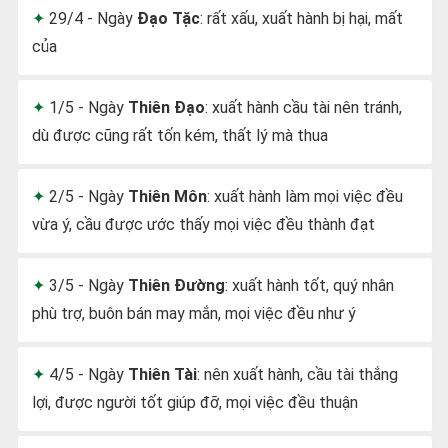
29/4 - Ngày
Đạo Tặc
: rất xấu, xuất hành bị hại, mất
của
1/5 - Ngày
Thiên Đạo
: xuất hành cầu tài nên tránh,
dù được cũng rất tốn kém, thất lý mà thua
2/5 - Ngày
Thiên Môn
: xuất hành làm mọi việc đều
vừa ý, cầu được ước thấy mọi việc đều thành đạt
3/5 - Ngày
Thiên Đường
: xuất hành tốt, quý nhân
phù trợ, buôn bán may mắn, mọi việc đều như ý
4/5 - Ngày
Thiên Tài
: nên xuất hành, cầu tài thắng
lợi, được người tốt giúp đỡ, mọi việc đều thuận