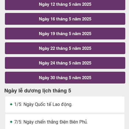
Ngày 12 tháng 5 năm 2025
Ngày 16 tháng 5 năm 2025
Ngày 19 tháng 5 năm 2025
Ngày 22 tháng 5 năm 2025
Ngày 24 tháng 5 năm 2025
Ngày 30 tháng 5 năm 2025
Ngày lễ dương lịch tháng 5
1/5: Ngày Quốc tế Lao động.
7/5: Ngày chiến thắng Điện Biên Phủ.