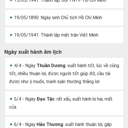
15/05/1941: Thành lập Đội TNTP Hồ Chí Minh
19/05/1890: Ngày sinh Chủ tịch Hồ Chí Minh
19/05/1941: Thành lập mặt trận Việt Minh
Ngày xuất hành âm lịch
4/4 - Ngày
Thuần Dương
: xuất hành tốt, lúc về cũng
tốt, nhiều thuận lợi, được người tốt giúp đỡ, cầu tài
được như ý muốn, tranh luận thường thắng lợi
5/4 - Ngày
Đạo Tặc
: rất xấu, xuất hành bị hại, mất
của
6/4 - Ngày
Hảo Thương
: xuất hành thuận lợi, gặp