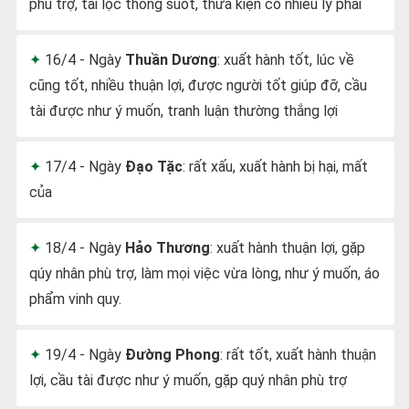
phù trợ, tài lộc thông suốt, thưa kiện có nhiều lý phải
16/4 - Ngày
Thuần Dương
: xuất hành tốt, lúc về
cũng tốt, nhiều thuận lợi, được người tốt giúp đỡ, cầu
tài được như ý muốn, tranh luận thường thắng lợi
17/4 - Ngày
Đạo Tặc
: rất xấu, xuất hành bị hại, mất
của
18/4 - Ngày
Hảo Thương
: xuất hành thuận lợi, gặp
qúy nhân phù trợ, làm mọi việc vừa lòng, như ý muốn, áo
phẩm vinh quy.
19/4 - Ngày
Đường Phong
: rất tốt, xuất hành thuận
lợi, cầu tài được như ý muốn, gặp quý nhân phù trợ