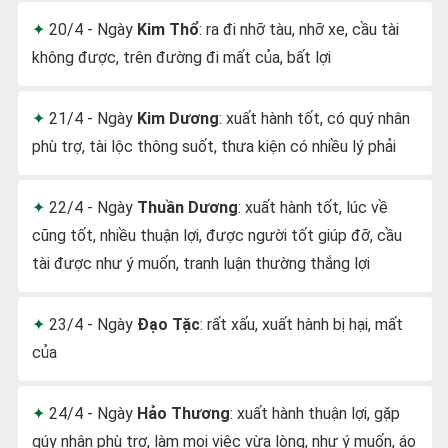
20/4 - Ngày
Kim Thổ
: ra đi nhỡ tàu, nhỡ xe, cầu tài
không được, trên đường đi mất của, bất lợi
21/4 - Ngày
Kim Dương
: xuất hành tốt, có quý nhân
phù trợ, tài lộc thông suốt, thưa kiện có nhiều lý phải
22/4 - Ngày
Thuần Dương
: xuất hành tốt, lúc về
cũng tốt, nhiều thuận lợi, được người tốt giúp đỡ, cầu
tài được như ý muốn, tranh luận thường thắng lợi
23/4 - Ngày
Đạo Tặc
: rất xấu, xuất hành bị hại, mất
của
24/4 - Ngày
Hảo Thương
: xuất hành thuận lợi, gặp
qúy nhân phù trợ, làm mọi việc vừa lòng, như ý muốn, áo