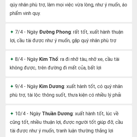
qúy nhân phù trợ, làm mọi việc vừa lòng, như ý muốn, áo
phẩm vinh quy.
7/4 - Ngày
Đường Phong
: rất tốt, xuất hành thuận
lợi, cầu tài được như ý muốn, gặp quý nhân phù trợ
8/4 - Ngày
Kim Thổ
: ra đi nhỡ tàu, nhỡ xe, cầu tài
không được, trên đường đi mất của, bất lợi
9/4 - Ngày
Kim Dương
: xuất hành tốt, có quý nhân
phù trợ, tài lộc thông suốt, thưa kiện có nhiều lý phải
10/4 - Ngày
Thuần Dương
: xuất hành tốt, lúc về
cũng tốt, nhiều thuận lợi, được người tốt giúp đỡ, cầu
tài được như ý muốn, tranh luận thường thắng lợi