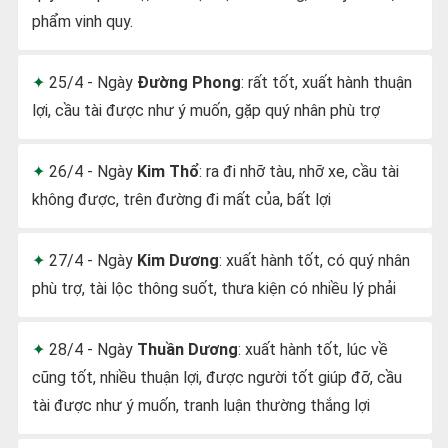
phẩm vinh quy.
25/4 - Ngày
Đường Phong
: rất tốt, xuất hành thuận
lợi, cầu tài được như ý muốn, gặp quý nhân phù trợ
26/4 - Ngày
Kim Thổ
: ra đi nhỡ tàu, nhỡ xe, cầu tài
không được, trên đường đi mất của, bất lợi
27/4 - Ngày
Kim Dương
: xuất hành tốt, có quý nhân
phù trợ, tài lộc thông suốt, thưa kiện có nhiều lý phải
28/4 - Ngày
Thuần Dương
: xuất hành tốt, lúc về
cũng tốt, nhiều thuận lợi, được người tốt giúp đỡ, cầu
tài được như ý muốn, tranh luận thường thắng lợi