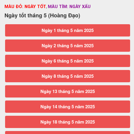
MÀU ĐỎ: NGÀY TỐT
MÀU TÍM: NGÀY XẤU
,
Ngày tốt tháng 5 (Hoàng Đạo)
Ngày 1 tháng 5 năm 2025
Ngày 2 tháng 5 năm 2025
Ngày 6 tháng 5 năm 2025
Ngày 8 tháng 5 năm 2025
Ngày 13 tháng 5 năm 2025
Ngày 14 tháng 5 năm 2025
Ngày 18 tháng 5 năm 2025