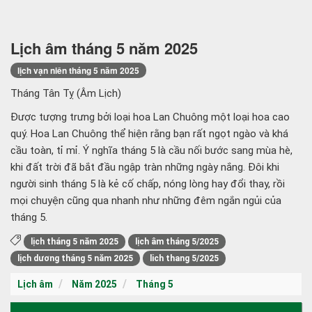
Lịch âm tháng 5 năm 2025
lịch vạn niên tháng 5 năm 2025
Tháng Tân Tỵ (Âm Lịch)
Được tượng trưng bởi loại hoa Lan Chuông một loại hoa cao
quý. Hoa Lan Chuông thể hiện rằng bạn rất ngọt ngào và khá
cầu toàn, tỉ mỉ. Ý nghĩa tháng 5 là cầu nối bước sang mùa hè,
khi đất trời đã bắt đầu ngập tràn những ngày nắng. Đôi khi
người sinh tháng 5 là kẻ cố chấp, nóng lòng hay đổi thay, rồi
mọi chuyện cũng qua nhanh như những đêm ngắn ngủi của
tháng 5.
lịch tháng 5 năm 2025
lịch âm tháng 5/2025
lịch dương tháng 5 năm 2025
lich thang 5/2025
Lịch âm
Năm 2025
Tháng 5