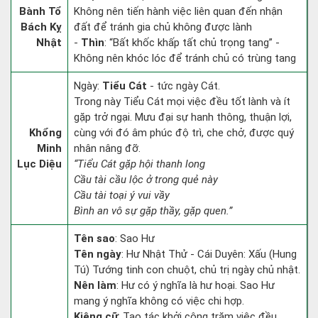
Bành Tổ
Không nên tiến hành việc liên quan đến nhận
Bách Kỵ
đất để tránh gia chủ không được lành
Nhật
-
Thìn
: “Bất khốc khấp tất chủ trọng tang” -
Không nên khóc lóc để tránh chủ có trùng tang
Ngày:
Tiểu Cát
- tức ngày Cát.
Trong này Tiểu Cát mọi việc đều tốt lành và ít
gặp trở ngại. Mưu đại sự hanh thông, thuận lợi,
Khổng
cùng với đó âm phúc độ trì, che chở, được quý
Minh
nhân nâng đỡ.
Lục Diệu
“Tiểu Cát gặp hội thanh long
Cầu tài cầu lộc ở trong quẻ này
Cầu tài toại ý vui vầy
Bình an vô sự gặp thầy, gặp quen.”
Tên sao
: Sao Hư
Tên ngày
: Hư Nhật Thử - Cái Duyên: Xấu (Hung
Tú) Tướng tinh con chuột, chủ trị ngày chủ nhật.
Nên làm
: Hư có ý nghĩa là hư hoại. Sao Hư
mang ý nghĩa không có việc chi hợp.
Kiêng cữ
: Tạo tác khởi công trăm việc đều