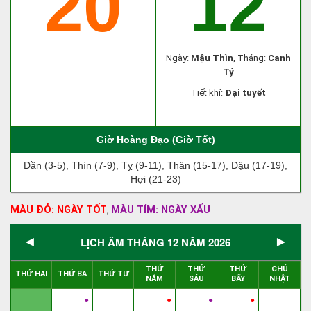
20
12
Ngày:
Mậu Thìn
, Tháng:
Canh
Tý
Tiết khí:
Đại tuyết
Giờ Hoàng Đạo (Giờ Tốt)
Dần (3-5), Thìn (7-9), Tỵ (9-11), Thân (15-17), Dậu (17-19),
Hợi (21-23)
MÀU ĐỎ: NGÀY TỐT
MÀU TÍM: NGÀY XẤU
,
◄
►
LỊCH ÂM THÁNG 12 NĂM 2026
THỨ
THỨ
THỨ
CHỦ
THỨ HAI
THỨ BA
THỨ TƯ
NĂM
SÁU
BẨY
NHẬT
●
●
●
●