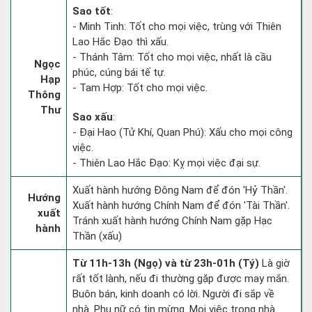
Sao tốt
:
- Minh Tinh: Tốt cho mọi việc, trùng với Thiên
Lao Hắc Đạo thì xấu.
- Thánh Tâm: Tốt cho mọi việc, nhất là cầu
Ngọc
phúc, cúng bái tế tự.
Hạp
- Tam Hợp: Tốt cho mọi việc.
Thông
Thư
Sao xấu
:
- Đại Hao (Tử Khí, Quan Phú): Xấu cho mọi công
việc.
- Thiên Lao Hắc Đạo: Kỵ mọi việc đại sự.
Xuất hành hướng Đông Nam để đón 'Hỷ Thần'.
Hướng
Xuất hành hướng Chính Nam để đón 'Tài Thần'.
xuất
Tránh xuất hành hướng Chính Nam gặp Hạc
hành
Thần (xấu)
Từ 11h-13h (Ngọ) và từ 23h-01h (Tý)
Là giờ
rất tốt lành, nếu đi thường gặp được may mắn.
Buôn bán, kinh doanh có lời. Người đi sắp về
nhà. Phụ nữ có tin mừng. Mọi việc trong nhà