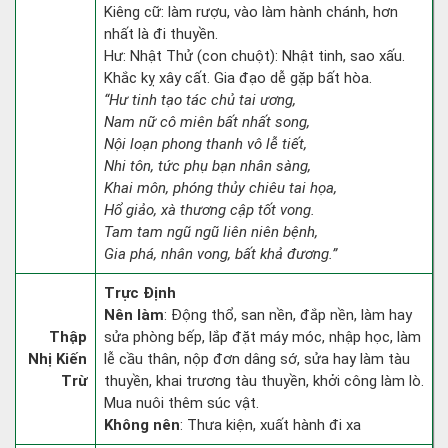
Kiêng cữ: làm rượu, vào làm hành chánh, hơn
nhất là đi thuyền.
Hư: Nhật Thử (con chuột): Nhật tinh, sao xấu.
Khắc kỵ xây cất. Gia đạo dễ gặp bất hòa.
“Hư tinh tạo tác chủ tai ương,
Nam nữ cô miên bất nhất song,
Nội loạn phong thanh vô lễ tiết,
Nhi tôn, tức phụ bạn nhân sàng,
Khai môn, phóng thủy chiêu tai họa,
Hổ giảo, xà thương cập tốt vong.
Tam tam ngũ ngũ liên niên bệnh,
Gia phá, nhân vong, bất khả đương.”
Trực Định
Nên làm
: Động thổ, san nền, đắp nền, làm hay
Thập
sửa phòng bếp, lắp đặt máy móc, nhập học, làm
Nhị Kiến
lễ cầu thân, nộp đơn dâng sớ, sửa hay làm tàu
Trừ
thuyền, khai trương tàu thuyền, khởi công làm lò.
Mua nuôi thêm súc vật.
Không nên
: Thưa kiện, xuất hành đi xa