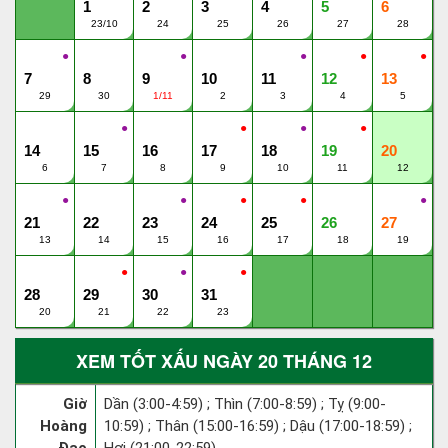
1
2
3
4
5
6
23/10
24
25
26
27
28
●
●
●
●
●
7
8
9
10
11
12
13
29
30
1/11
2
3
4
5
●
●
●
●
14
15
16
17
18
19
20
6
7
8
9
10
11
12
●
●
●
●
●
21
22
23
24
25
26
27
13
14
15
16
17
18
19
●
●
●
28
29
30
31
20
21
22
23
XEM TỐT XẤU NGÀY 20 THÁNG 12
Giờ
Dần (3:00-4:59) ; Thìn (7:00-8:59) ; Tỵ (9:00-
Hoàng
10:59) ; Thân (15:00-16:59) ; Dậu (17:00-18:59) ;