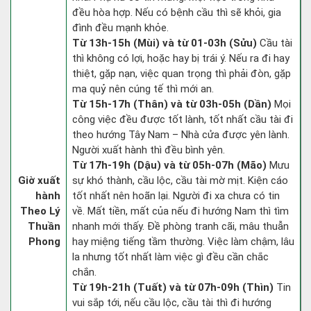
đều hòa hợp. Nếu có bệnh cầu thì sẽ khỏi, gia
đình đều mạnh khỏe.
Từ 13h-15h (Mùi) và từ 01-03h (Sửu)
Cầu tài
thì không có lợi, hoặc hay bị trái ý. Nếu ra đi hay
thiệt, gặp nạn, việc quan trọng thì phải đòn, gặp
ma quỷ nên cúng tế thì mới an.
Từ 15h-17h (Thân) và từ 03h-05h (Dần)
Mọi
công việc đều được tốt lành, tốt nhất cầu tài đi
theo hướng Tây Nam – Nhà cửa được yên lành.
Người xuất hành thì đều bình yên.
Từ 17h-19h (Dậu) và từ 05h-07h (Mão)
Mưu
Giờ xuất
sự khó thành, cầu lộc, cầu tài mờ mịt. Kiện cáo
hành
tốt nhất nên hoãn lại. Người đi xa chưa có tin
Theo Lý
về. Mất tiền, mất của nếu đi hướng Nam thì tìm
Thuần
nhanh mới thấy. Đề phòng tranh cãi, mâu thuẫn
Phong
hay miệng tiếng tầm thường. Việc làm chậm, lâu
la nhưng tốt nhất làm việc gì đều cần chắc
chắn.
Từ 19h-21h (Tuất) và từ 07h-09h (Thìn)
Tin
vui sắp tới, nếu cầu lộc, cầu tài thì đi hướng