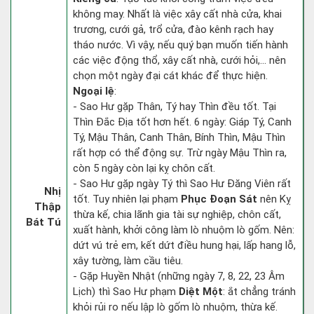
không may. Nhất là việc xây cất nhà cửa, khai
trương, cưới gả, trổ cửa, đào kênh rạch hay
tháo nước. Vì vậy, nếu quý bạn muốn tiến hành
các việc động thổ, xây cất nhà, cưới hỏi,... nên
chọn một ngày đại cát khác để thực hiện.
Ngoại lệ
:
- Sao Hư gặp Thân, Tý hay Thìn đều tốt. Tại
Thìn Đắc Địa tốt hơn hết. 6 ngày: Giáp Tý, Canh
Tý, Mậu Thân, Canh Thân, Bính Thìn, Mậu Thìn
rất hợp có thể động sự. Trừ ngày Mậu Thìn ra,
còn 5 ngày còn lại kỵ chôn cất.
- Sao Hư gặp ngày Tý thì Sao Hư Đăng Viên rất
Nhị
tốt. Tuy nhiên lại phạm
Phục Đoạn Sát
nên Kỵ
Thập
thừa kế, chia lãnh gia tài sự nghiệp, chôn cất,
Bát Tú
xuất hành, khởi công làm lò nhuộm lò gốm. Nên:
dứt vú trẻ em, kết dứt điều hung hại, lấp hang lỗ,
xây tường, làm cầu tiêu.
- Gặp Huyền Nhật (những ngày 7, 8, 22, 23 Âm
Lịch) thì Sao Hư phạm
Diệt Một
: ắt chẳng tránh
khỏi rủi ro nếu lập lò gốm lò nhuộm, thừa kế.