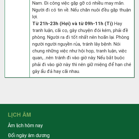
Nam. Đi công việc gặp gỡ có nhiều may mắn.
Người đi có tin về. Nếu chăn nuôi đều gặp thuận
lợi.
Từ 21h-23h (Hợi) và từ 09h-11h (Tị)
Hay
tranh luận, cãi cọ, gây chuyện đói kém, phải đề
phòng. Người ra đi tốt nhất nên hoãn lại. Phòng
người người nguyền rủa, tránh lây bệnh. Nói
chung những việc như hội họp, tranh luận, việc
quan,…nên tránh đi vào giờ này. Nếu bắt buộc
phải đi vào giờ này thì nên giữ miệng để hạn ché
gây ẩu đả hay cãi nhau.
LỊCH ÂM
Âm lịch hôm nay
Đổi ngày âm dương