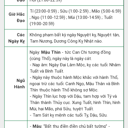
Đạo
Hợi (21:00-22:59)
Tí (23:00-0:59) ; Sửu (1:00-2:59) ; Mão (5:00-6:59)
Giờ Hắc
; Ngọ (11:00-12:59) ; Mùi (13:00-14:59) ; Tuất
Đạo
(19:00-20:59)
Các
Không phạm bất kỳ ngày Nguyệt kỵ, Nguyệt tận,
Ngày Kỵ
Tam Nương, Dương Công Kỵ Nhật nào.
Ngày:
Mậu Thìn
- tức Can Chi tương đồng
(cùng Thổ), ngày này là ngày cát.
- Nạp âm: Ngày Đại Lâm Mộc, kỵ các tuổi: Nhâm
Tuất và Bính Tuất.
- Ngày này thuộc hành Mộc khắc với hành Thổ,
Ngũ
ngoại trừ các tuổi: Canh Ngọ, Mậu Thân và Bính
Hành
Thìn thuộc hành Thổ không sợ Mộc.
- Ngày Thìn lục hợp với Dậu, tam hợp với Tý và
Thân thành Thủy cục. Xung Tuất, hình Thìn, hình
Mùi, hại Mão, phá Sửu, tuyệt Tuất.
- Tam Sát kỵ mệnh các tuổi Tỵ, Dậu, Sửu.
-
Mậu
: “Bất thụ điền điền chủ bất tường” -