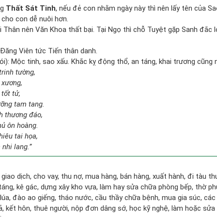
ng
Thất Sát Tinh
, nếu đẻ con nhằm ngày này thì nên lấy tên của S
cho con dễ nuôi hơn.
 Thân nên Văn Khoa thất bại. Tại Ngọ thì chỗ Tuyệt gặp Sanh đắc l
Đăng Viên tức Tiến thân danh.
i): Mộc tinh, sao xấu. Khắc kỵ động thổ, an táng, khai trương cũng
trinh tường,
 xương,
tốt tử,
ưỡng tam tang.
h thương đáo,
hủ ôn hoàng.
iêu tai họa,
nhi lang.”
 giao dịch, cho vay, thu nợ, mua hàng, bán hàng, xuất hành, đi tàu t
táng, kê gác, dựng xây kho vựa, làm hay sửa chữa phòng bếp, thờ p
 lúa, đào ao giếng, tháo nước, cầu thầy chữa bệnh, mua gia súc, các
gả, kết hôn, thuê người, nộp đơn dâng sớ, học kỹ nghệ, làm hoặc sửa 