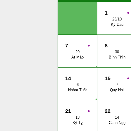
1
●
23/10
Kỷ Dậu
7
●
8
29
30
Ất Mão
Bính Thìn
14
15
●
6
7
Nhâm Tuất
Quý Hợi
21
●
22
13
14
Kỷ Tỵ
Canh Ngọ