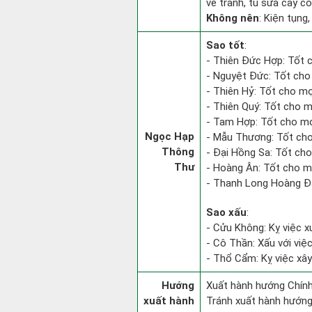
vẽ tranh, tu sửa cây cối
Không nên
: Kiện tụng,
Sao tốt
:
- Thiên Đức Hợp: Tốt c
- Nguyệt Đức: Tốt cho 
- Thiên Hỷ: Tốt cho mọi
- Thiên Quý: Tốt cho m
- Tam Hợp: Tốt cho mọ
Ngọc Hạp
- Mẫu Thương: Tốt cho 
Thông
- Đại Hồng Sa: Tốt cho
Thư
- Hoàng Ân: Tốt cho mọ
- Thanh Long Hoàng Đạ
Sao xấu
:
- Cửu Không: Kỵ việc xu
- Cô Thần: Xấu với việc 
- Thổ Cẩm: Kỵ việc xây
Hướng
Xuất hành hướng Chính
xuất hành
Tránh xuất hành hướn