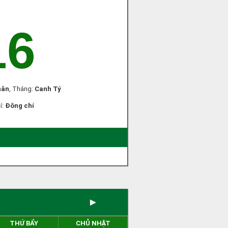
16
hân
, Tháng:
Canh Tý
í:
Đông chí
►
THỨ BẨY
CHỦ NHẬT