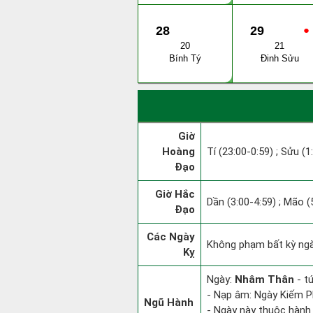
28
29
●
20
21
Bính Tý
Đinh Sửu
Giờ
Hoàng
Tí (23:00-0:59) ; Sửu (1
Đạo
Giờ Hắc
Dần (3:00-4:59) ; Mão (
Đạo
Các Ngày
Không phạm bất kỳ ngày
Kỵ
Ngày:
Nhâm Thân
- tứ
- Nạp âm: Ngày Kiếm Ph
Ngũ Hành
- Ngày này thuộc hành 