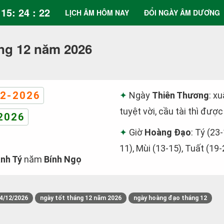
15: 24 : 22
LỊCH ÂM HÔM NAY
ĐỔI NGÀY ÂM DƯƠNG
ng 12 năm 2026
2-2026
Ngày
Thiên Thương
: x
tuyệt vời, cầu tài thì được
2026
Giờ
Hoàng Đạo
: Tý (23-
11), Mùi (13-15), Tuất (19-
nh Tý
năm
Bính Ngọ
4/12/2026
ngày tốt tháng 12 năm 2026
ngày hoàng đạo tháng 12