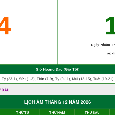
4
Ngày:
Nhâm T
Tiết kh
Giờ Hoàng Đạo (Giờ Tốt)
Tý (23-1), Sửu (1-3), Thìn (7-9), Tỵ (9-11), Mùi (13-15), Tuất (19-21)
Y XẤU
LỊCH ÂM THÁNG 12 NĂM 2026
THỨ TƯ
THỨ NĂM
THỨ SÁU