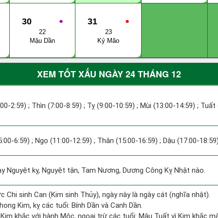
30
●
31
●
22
23
Mậu Dần
Kỷ Mão
XEM TỐT XẤU NGÀY 24 THÁNG 12
:00-2:59) ; Thìn (7:00-8:59) ; Tỵ (9:00-10:59) ; Mùi (13:00-14:59) ; Tuất
5:00-6:59) ; Ngọ (11:00-12:59) ; Thân (15:00-16:59) ; Dậu (17:00-18:59)
 Nguyệt kỵ, Nguyệt tận, Tam Nương, Dương Công Kỵ Nhật nào.
c Chi sinh Can (Kim sinh Thủy), ngày này là ngày cát (nghĩa nhật).
ong Kim, kỵ các tuổi: Bính Dần và Canh Dần.
Kim khắc với hành Mộc, ngoại trừ các tuổi: Mậu Tuất vì Kim khắc mà