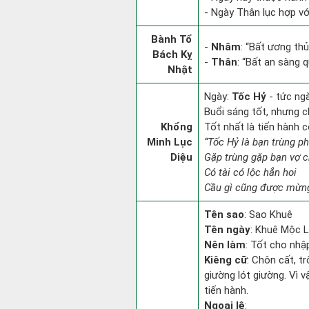
- Ngày Thân lục hợp với
Bành Tổ
-
Nhâm
: “Bất ương th
Bách Kỵ
-
Thân
: “Bất an sàng 
Nhật
Ngày:
Tốc Hỷ
- tức ng
Buổi sáng tốt, nhưng c
Khổng
Tốt nhất là tiến hành 
Minh Lục
“Tốc Hỷ là bạn trùng p
Diệu
Gặp trùng gặp bạn vợ 
Có tài có lộc hẳn hoi
Cầu gì cũng được mừng
Tên sao
: Sao Khuê
Tên ngày
: Khuê Mộc L
Nên làm
: Tốt cho nhậ
Kiêng cữ
: Chôn cất, t
giường lót giường. Vì 
tiến hành.
Ngoại lệ
: