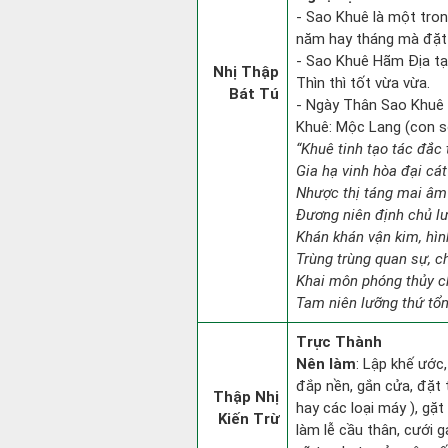
- Sao Khuê là một tro
năm hay tháng mà đặt 
- Sao Khuê Hãm Địa tại
Nhị Thập
Thìn thì tốt vừa vừa.
Bát Tú
- Ngày Thân Sao Khuê 
Khuê: Mộc Lang (con só
“Khuê tinh tạo tác đắc 
Gia hạ vinh hòa đại cát
Nhược thị táng mai âm 
Đương niên định chủ l
Khán khán vận kim, hìn
Trùng trùng quan sự, c
Khai môn phóng thủy ch
Tam niên lưỡng thứ tổn 
Trực Thành
Nên làm
: Lập khế ước,
đắp nền, gắn cửa, đặt 
Thập Nhị
hay các loại máy ), gặt
Kiến Trừ
làm lễ cầu thân, cưới 