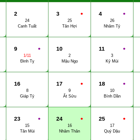
2
3
●
4
●
24
25
26
Canh Tuất
Tân Hợi
Nhâm Tý
9
●
10
11
●
1/11
2
3
Đinh Tỵ
Mậu Ngọ
Kỷ Mùi
16
17
●
18
●
8
9
10
Giáp Tý
Ất Sửu
Bính Dần
23
●
24
●
25
●
15
16
17
Tân Mùi
Nhâm Thân
Quý Dậu