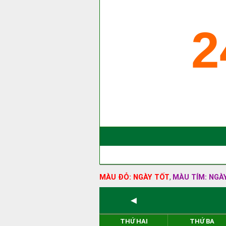
2
MÀU ĐỎ: NGÀY TỐT
MÀU TÍM: NGÀ
,
◄
THỨ HAI
THỨ BA