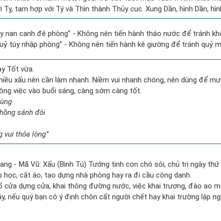
 Tỵ, tam hợp với Tý và Thìn thành Thủy cục. Xung Dần, hình Dần, hình
ủy nan canh đê phòng” - Không nên tiến hành tháo nước để tránh k
quỷ túy nhập phòng” - Không nên tiến hành kê giường để tránh quỷ 
ày Tốt vừa.
hiều xấu nên cần làm nhanh. Niềm vui nhanh chóng, nên dùng để mư
công việc vào buổi sáng, càng sớm càng tốt.
hùng
chồng sánh đôi
 vui thỏa lòng”
ang - Mã Vũ: Xấu (Bình Tú) Tướng tinh con chó sói, chủ trị ngày thứ 
p học, cắt áo, tạo dựng nhà phòng hay ra đi cầu công danh.
rổ cửa dựng cửa, khai thông đường nước, việc khai trương, đào ao m
vậy, nếu quý bạn có ý định chôn cất người chết hay khai trường lập 