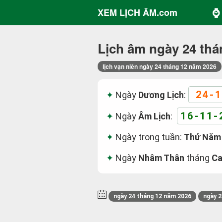
⌚ 
XEM LỊCH ÂM.com
Lịch âm ngày 24 thá
lịch vạn niên ngày 24 tháng 12 năm 2026
24-1
Ngày
Dương Lịch
:
16-11-
Ngày
Âm Lịch
:
Ngày trong tuần:
Thứ Năm
Ngày
Nhâm Thân
tháng
Ca
ngày 24 tháng 12 năm 2026
ngày 2