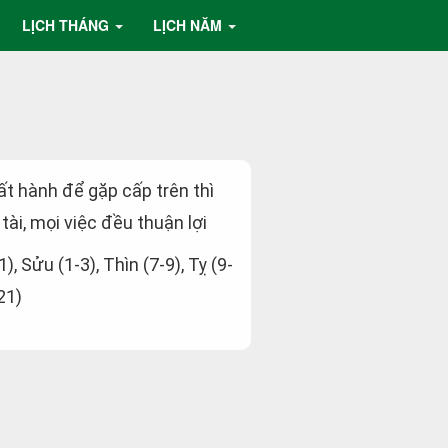
LỊCH THÁNG
LỊCH NĂM
uất hành để gặp cấp trên thì
 tài, mọi việc đều thuận lợi
1), Sửu (1-3), Thìn (7-9), Tỵ (9-
21)