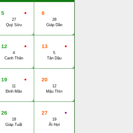
5
●
6
27
28
Quý Sửu
Giáp Dần
12
●
13
●
4
5
Canh Thân
Tân Dậu
19
●
20
11
12
Đinh Mão
Mậu Thìn
26
27
●
18
19
Giáp Tuất
Ất Hợi