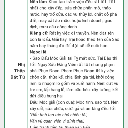
Nên làm
: Khởi tạo trăm việc đều rất tốt. Tốt
nhất cho xây đắp, sửa chữa phần mộ, tháo
nước, hay trổ cửa, các vụ thủy lợi, chặt cỏ phá
đất, may cắt áo mão, hoặc kinh doanh, giao
dịch, mưu cầu công danh.
Kiêng cữ
: Rất kỵ việc đi thuyền. Nên đặt tên
con là Đẩu, Giải hay Trại hoặc theo tên của Sao
năm hay tháng đó để đặt sẽ dễ nuôi hơn.
Ngoại lệ
:
- Sao Đẩu Mộc Giải tại Tỵ mất sức. Tại Dậu thì
Nhị
tốt. Ngày Sửu Đăng Viên rất tốt nhưng phạm
Thập
phải Phục Đoạn. Phạm Phục Đoạn thì kỵ việc
Bát Tú
chôn cất, thừa kế, chia lãnh gia tài, khởi công
làm lò nhuộm lò gốm và xuất hành. Nên: dứt vú
trẻ em, lấp hang lỗ, làm cầu tiêu, xây tường, kết
dứt điều hung hại.
Đẩu: Mộc giải (con cua): Mộc tinh, sao tốt. Nên
xây cất, sửa chữa, cưới gả và an táng đều tốt.
“Đẩu tinh tạo tác chủ chiêu tài,
Văn vũ quan viên vị đỉnh thai,
Điền trạch tiền tài thiên vạn tiến,