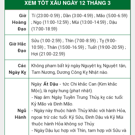
XEM TỐT XẤU NGÀY 12 THÁNG 3
Giờ
Tí (23:00-0:59) ; Dần (3:00-4:59) ; Mão (5:00-6:59)
Hoàng
; Ngọ (11:00-12:59) ; Mùi (13:00-14:59) ; Dậu
Đạo
(17:00-18:59)
Sửu (1:00-2:59) ; Thìn (7:00-8:59) ; Tỵ (9:00-
Giờ Hắc
10:59) ; Thân (15:00-16:59) ; Tuất (19:00-20:59) ;
Đạo
Hợi (21:00-22:59)
Các
Không phạm bất kỳ ngày Nguyệt kỵ, Nguyệt tận,
Ngày Kỵ
Tam Nương, Dương Công Kỵ Nhật nào.
Ngày:
Ất Dậu
- tức Chi khắc Can (Kim khắc
Mộc), là ngày hung (phạt nhật).
- Nạp âm: Ngày Tuyền Trung Thủy, kỵ các tuổi:
Kỷ Mão và Đinh Mão.
Ngũ
- Ngày này thuộc hành Thủy khắc với hành Hỏa,
Hành
ngoại trừ các tuổi: Kỷ Sửu, Đinh Dậu và Kỷ Mùi
thuộc hành Hỏa không sợ Thủy.
- Ngày Dậu lục hợp với Thìn, tam hợp với Sửu và