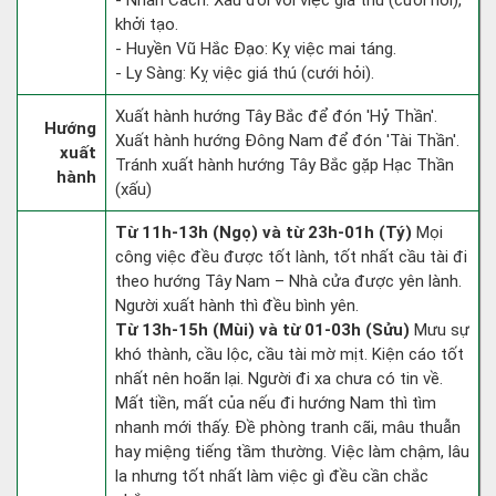
- Nhân Cách: Xấu đối với việc giá thú (cưới hỏi),
khởi tạo.
- Huyền Vũ Hắc Đạo: Kỵ việc mai táng.
- Ly Sàng: Kỵ việc giá thú (cưới hỏi).
Xuất hành hướng Tây Bắc để đón 'Hỷ Thần'.
Hướng
Xuất hành hướng Đông Nam để đón 'Tài Thần'.
xuất
Tránh xuất hành hướng Tây Bắc gặp Hạc Thần
hành
(xấu)
Từ 11h-13h (Ngọ) và từ 23h-01h (Tý)
Mọi
công việc đều được tốt lành, tốt nhất cầu tài đi
theo hướng Tây Nam – Nhà cửa được yên lành.
Người xuất hành thì đều bình yên.
Từ 13h-15h (Mùi) và từ 01-03h (Sửu)
Mưu sự
khó thành, cầu lộc, cầu tài mờ mịt. Kiện cáo tốt
nhất nên hoãn lại. Người đi xa chưa có tin về.
Mất tiền, mất của nếu đi hướng Nam thì tìm
nhanh mới thấy. Đề phòng tranh cãi, mâu thuẫn
hay miệng tiếng tầm thường. Việc làm chậm, lâu
la nhưng tốt nhất làm việc gì đều cần chắc