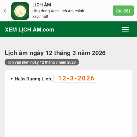
LỊCH ÂM
X
Ứng dụng Xem Lịch Âm chính
Cài đặt
xác nhất!
XEM LỊCH ÂM.com
Toggl
navig
Lịch âm ngày 12 tháng 3 năm 2026
lịch vạn niên ngày 12 tháng 3 năm 2026
12-3-2026
Ngày
Dương Lịch
: