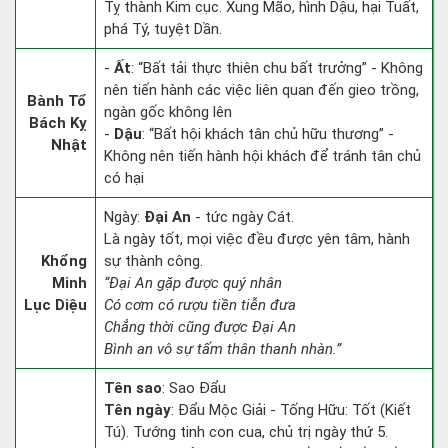
Tỵ thành Kim cục. Xung Mão, hình Dậu, hại Tuất,
phá Tý, tuyệt Dần.
-
Ất
: “Bất tải thực thiên chu bất trưởng” - Không
nên tiến hành các việc liên quan đến gieo trồng,
Bành Tổ
ngàn gốc không lên
Bách Kỵ
-
Dậu
: “Bất hội khách tân chủ hữu thương” -
Nhật
Không nên tiến hành hội khách để tránh tân chủ
có hại
Ngày:
Đại An
- tức ngày Cát.
Là ngày tốt, mọi việc đều được yên tâm, hành
Khổng
sự thành công.
Minh
“Đại An gặp được quý nhân
Lục Diệu
Có cơm có rượu tiền tiễn đưa
Chẳng thời cũng được Đại An
Bình an vô sự tấm thân thanh nhàn.”
Tên sao
: Sao Đẩu
Tên ngày
: Đẩu Mộc Giải - Tống Hữu: Tốt (Kiết
Tú). Tướng tinh con cua, chủ trị ngày thứ 5.