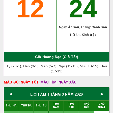
12
24
Ngày:
Ất Dậu
, Tháng:
Canh Dần
Tiết khí:
Kinh trập
Giờ Hoàng Đạo (Giờ Tốt)
Tý (23-1), Dần (3-5), Mão (5-7), Ngọ (11-13), Mùi (13-15), Dậu
(17-19)
MÀU ĐỎ: NGÀY TỐT
MÀU TÍM: NGÀY XẤU
,
◄
►
LỊCH ÂM THÁNG 3 NĂM 2026
THỨ
THỨ
THỨ
CHỦ
THỨ HAI
THỨ BA
THỨ TƯ
NĂM
SÁU
BẨY
NHẬT