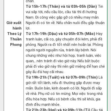
chắn.
Từ 15h-17h (Thân) và từ 03h-05h (Dần)
Tin
vui sắp tới, nếu cầu lộc, cầu tài thì đi hướng
Nam. Đi công việc gặp gỡ có nhiều may mắn.
Giờ xuất
Người đi có tin về. Nếu chăn nuôi đều gặp thuận
hành
lợi.
Theo Lý
Từ 17h-19h (Dậu) và từ 05h-07h (Mão)
Hay
Thuần
tranh luận, cãi cọ, gây chuyện đói kém, phải đề
Phong
phòng. Người ra đi tốt nhất nên hoãn lại. Phòng
người người nguyền rủa, tránh lây bệnh. Nói
chung những việc như hội họp, tranh luận, việc
quan,…nên tránh đi vào giờ này. Nếu bắt buộc
phải đi vào giờ này thì nên giữ miệng để hạn ché
gây ẩu đả hay cãi nhau.
Từ 19h-21h (Tuất) và từ 07h-09h (Thìn)
Là
giờ rất tốt lành, nếu đi thường gặp được may
mắn. Buôn bán, kinh doanh có lời. Người đi sắp
về nhà. Phụ nữ có tin mừng. Mọi việc trong nhà
đều hòa hợp. Nếu có bệnh cầu thì sẽ khỏi, gia
đình đều mạnh khỏe.
Từ 21h-23h (Hợi) và từ 09h-11h (Tị)
Cầu tài