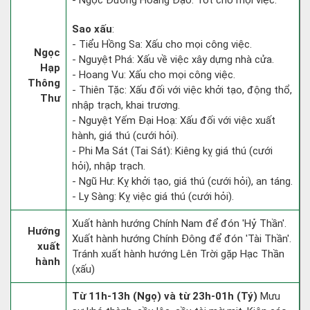
- Ngọc Đường Hoàng Đạo: Tốt cho mọi việc.
Sao xấu
:
- Tiểu Hồng Sa: Xấu cho mọi công việc.
Ngọc
- Nguyệt Phá: Xấu về việc xây dựng nhà cửa.
Hạp
- Hoang Vu: Xấu cho mọi công việc.
Thông
- Thiên Tặc: Xấu đối với việc khởi tạo, động thổ,
Thư
nhập trạch, khai trương.
- Nguyệt Yếm Đại Hoạ: Xấu đối với việc xuất
hành, giá thú (cưới hỏi).
- Phi Ma Sát (Tai Sát): Kiêng kỵ giá thú (cưới
hỏi), nhập trạch.
- Ngũ Hư: Kỵ khởi tạo, giá thú (cưới hỏi), an táng.
- Ly Sàng: Kỵ việc giá thú (cưới hỏi).
Xuất hành hướng Chính Nam để đón 'Hỷ Thần'.
Hướng
Xuất hành hướng Chính Đông để đón 'Tài Thần'.
xuất
Tránh xuất hành hướng Lên Trời gặp Hạc Thần
hành
(xấu)
Từ 11h-13h (Ngọ) và từ 23h-01h (Tý)
Mưu