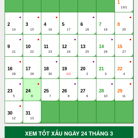
1
13/1
●
●
●
●
●
2
3
4
5
6
7
8
14
15
16
17
18
19
20
●
●
●
●
●
9
10
11
12
13
14
15
21
22
23
24
25
26
27
●
●
●
●
16
17
18
19
20
21
22
28
29
30
1/2
2
3
4
●
●
●
●
●
23
24
25
26
27
28
29
5
6
7
8
9
10
11
●
30
31
12
13
XEM TỐT XẤU NGÀY 24 THÁNG 3