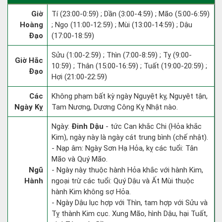
Giờ
Tí (23:00-0:59) ; Dần (3:00-4:59) ; Mão (5:00-6:59)
Hoàng
; Ngọ (11:00-12:59) ; Mùi (13:00-14:59) ; Dậu
Đạo
(17:00-18:59)
Sửu (1:00-2:59) ; Thìn (7:00-8:59) ; Tỵ (9:00-
Giờ Hắc
10:59) ; Thân (15:00-16:59) ; Tuất (19:00-20:59) ;
Đạo
Hợi (21:00-22:59)
Các
Không phạm bất kỳ ngày Nguyệt kỵ, Nguyệt tận,
Ngày Kỵ
Tam Nương, Dương Công Kỵ Nhật nào.
Ngày:
Đinh Dậu
- tức Can khắc Chi (Hỏa khắc
Kim), ngày này là ngày cát trung bình (chế nhật).
- Nạp âm: Ngày Sơn Hạ Hỏa, kỵ các tuổi: Tân
Mão và Quý Mão.
Ngũ
- Ngày này thuộc hành Hỏa khắc với hành Kim,
Hành
ngoại trừ các tuổi: Quý Dậu và Ất Mùi thuộc
hành Kim không sợ Hỏa.
- Ngày Dậu lục hợp với Thìn, tam hợp với Sửu và
Tỵ thành Kim cục. Xung Mão, hình Dậu, hại Tuất,