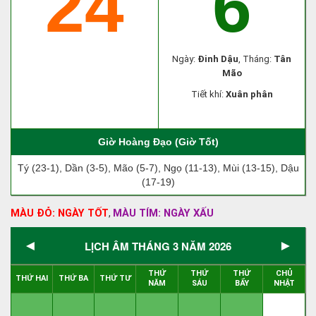
24
6
Ngày:
Đinh Dậu
, Tháng:
Tân
Mão
Tiết khí:
Xuân phân
Giờ Hoàng Đạo (Giờ Tốt)
Tý (23-1), Dần (3-5), Mão (5-7), Ngọ (11-13), Mùi (13-15), Dậu
(17-19)
MÀU ĐỎ: NGÀY TỐT
MÀU TÍM: NGÀY XẤU
,
◄
►
LỊCH ÂM THÁNG 3 NĂM 2026
THỨ
THỨ
THỨ
CHỦ
THỨ HAI
THỨ BA
THỨ TƯ
NĂM
SÁU
BẨY
NHẬT