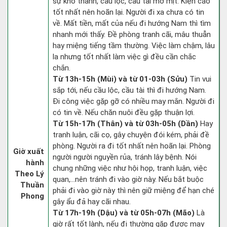
sự khó thành, cầu lộc, cầu tài mờ mịt. Kiện cáo
tốt nhất nên hoãn lại. Người đi xa chưa có tin
về. Mất tiền, mất của nếu đi hướng Nam thì tìm
nhanh mới thấy. Đề phòng tranh cãi, mâu thuẫn
hay miệng tiếng tầm thường. Việc làm chậm, lâu
la nhưng tốt nhất làm việc gì đều cần chắc
chắn.
Từ 13h-15h (Mùi) và từ 01-03h (Sửu)
Tin vui
sắp tới, nếu cầu lộc, cầu tài thì đi hướng Nam.
Đi công việc gặp gỡ có nhiều may mắn. Người đi
có tin về. Nếu chăn nuôi đều gặp thuận lợi.
Từ 15h-17h (Thân) và từ 03h-05h (Dần)
Hay
tranh luận, cãi cọ, gây chuyện đói kém, phải đề
phòng. Người ra đi tốt nhất nên hoãn lại. Phòng
Giờ xuất
người người nguyền rủa, tránh lây bệnh. Nói
hành
chung những việc như hội họp, tranh luận, việc
Theo Lý
quan,…nên tránh đi vào giờ này. Nếu bắt buộc
Thuần
phải đi vào giờ này thì nên giữ miệng để hạn ché
Phong
gây ẩu đả hay cãi nhau.
Từ 17h-19h (Dậu) và từ 05h-07h (Mão)
Là
giờ rất tốt lành, nếu đi thường gặp được may