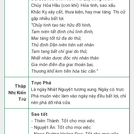
Chủy: Hỏa Hầu (con khỉ): Hỏa tinh, sao xấu.
Khắc Kỵ xây cất, thưa kiện, hay mai táng. Thi cử
gặp nhiều bất lợi.
“Chủy tinh tạo tác hữu đồ hình,
Tam niên tất đinh chủ linh đinh,
Mai táng tốt tử đa do thử,
Thủ định Dần niên tiện sát nhân.
Tam tang bất chỉ giai do thử,
Nhất nhân dược độc nhị nhân thân.
Gia môn điền địa giai thoán bại,
Thương khố kim tiền hóa tác cần.”
Trực Phá
Thập
Là ngày Nhật Nguyệt tương xung. Ngày có trực
Nhị Kiến
Phá muôn việc làm vào ngày này đều bất lợi, chỉ
Trừ
nên phá dỡ nhà cửa.
Sao tốt
:
- Thiên Thành: Tốt cho mọi việc.
- Nguyệt Ân: Tốt cho mọi việc.