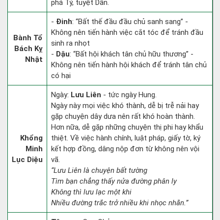
phá Tý, tuyệt Dần.
-
Đinh
: “Bất thế đầu đầu chủ sanh sang” -
Không nên tiến hành việc cắt tóc để tránh đầu
Bành Tổ
sinh ra nhọt
Bách Kỵ
-
Dậu
: “Bất hội khách tân chủ hữu thương” -
Nhật
Không nên tiến hành hội khách để tránh tân chủ
có hại
Ngày:
Lưu Liên
- tức ngày Hung.
Ngày này mọi việc khó thành, dễ bị trễ nải hay
gặp chuyện dây dưa nên rất khó hoàn thành.
Hơn nữa, dễ gặp những chuyện thị phi hay khẩu
Khổng
thiệt. Về việc hành chính, luật pháp, giấy tờ, ký
Minh
kết hợp đồng, dâng nộp đơn từ không nên vội
Lục Diệu
vã.
“Lưu Liên là chuyện bất tường
Tìm bạn chẳng thấy nửa đường phân ly
Không thì lưu lạc một khi
Nhiều đường trắc trở nhiều khi nhọc nhằn.”