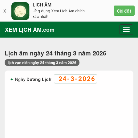
LỊCH ÂM
X
Ứng dụng Xem Lịch Âm chính
Cài đặt
xác nhất!
XEM LỊCH ÂM.com
Toggl
navig
Lịch âm ngày 24 tháng 3 năm 2026
lịch vạn niên ngày 24 tháng 3 năm 2026
24-3-2026
Ngày
Dương Lịch
: