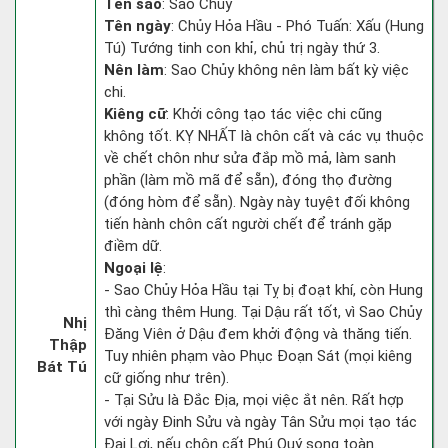
Tên sao
: Sao Chủy
Tên ngày
: Chủy Hỏa Hầu - Phó Tuấn: Xấu (Hung
Tú) Tướng tinh con khỉ, chủ trị ngày thứ 3.
Nên làm
: Sao Chủy không nên làm bất kỳ việc
chi.
Kiêng cữ
: Khởi công tạo tác việc chi cũng
không tốt. KỴ NHẤT là chôn cất và các vụ thuộc
về chết chôn như sửa đắp mồ mả, làm sanh
phần (làm mồ mã để sẵn), đóng thọ đường
(đóng hòm để sẵn). Ngày này tuyệt đối không
tiến hành chôn cất người chết để tránh gặp
điềm dữ.
Ngoại lệ
:
- Sao Chủy Hỏa Hầu tại Tỵ bị đoạt khí, còn Hung
thì càng thêm Hung. Tại Dậu rất tốt, vì Sao Chủy
Nhị
Đăng Viên ở Dậu đem khởi động và thăng tiến.
Thập
Tuy nhiên phạm vào Phục Đoạn Sát (mọi kiêng
Bát Tú
cữ giống như trên).
- Tại Sửu là Đắc Địa, mọi việc ắt nên. Rất hợp
với ngày Đinh Sửu và ngày Tân Sửu mọi tạo tác
Đại Lợi, nếu chôn cất Phú Quý song toàn.