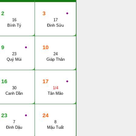
2
3
●
16
17
Bính Tý
Đinh Sửu
9
●
10
23
24
Quý Mùi
Giáp Thân
16
17
●
30
1/4
Canh Dần
Tân Mão
23
●
24
7
8
Đinh Dậu
Mậu Tuất