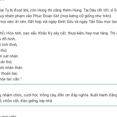
ại Tỵ bị đoạt khí, còn Hung thì càng thêm Hung. Tại Dậu rất tốt, v
Tuy nhiên phạm vào Phục Đoạn Sát (mọi kiêng cữ giống như trên).
 mọi việc ắt nên. Rất hợp với ngày Đinh Sửu và ngày Tân Sửu mọi tạ
ỉ): Hỏa tinh, sao xấu. Khắc Kỵ xây cất, thưa kiện, hay mai táng. Thi c
u đồ hình,
 linh đinh,
 thử,
n sát nhân.
 do thử,
hị nhân thân.
 thoán bại,
hóa tác cần.”
g, nhậm chức, cưới hỏi, trồng cây, đền ơn đáp nghĩa. Xuất hành đặng l
ổ, chôn cất, đào giếng, lợp nhà.
 mọi việc.