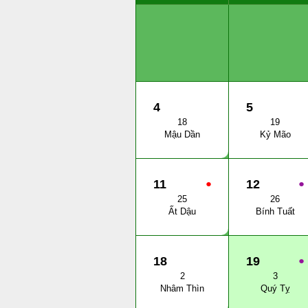
4
5
18
19
Mậu Dần
Kỷ Mão
11
●
12
●
25
26
Ất Dậu
Bính Tuất
18
19
●
2
3
Nhâm Thìn
Quý Tỵ