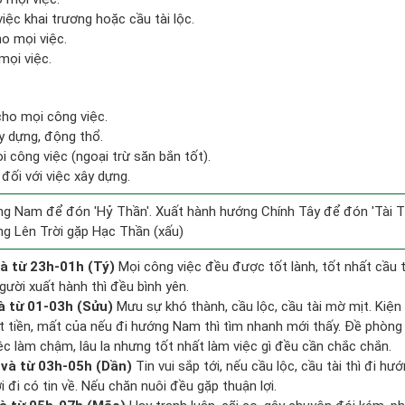
iệc khai trương hoặc cầu tài lộc.
ho mọi việc.
mọi việc.
cho mọi công việc.
y dựng, động thổ.
 công việc (ngoại trừ săn bắn tốt).
đối với việc xây dựng.
g Nam để đón 'Hỷ Thần'. Xuất hành hướng Chính Tây để đón 'Tài T
g Lên Trời gặp Hạc Thần (xấu)
à từ 23h-01h (Tý)
Mọi công việc đều được tốt lành, tốt nhất cầu
gười xuất hành thì đều bình yên.
à từ 01-03h (Sửu)
Mưu sự khó thành, cầu lộc, cầu tài mờ mịt. Kiện 
ất tiền, mất của nếu đi hướng Nam thì tìm nhanh mới thấy. Đề phòng
ệc làm chậm, lâu la nhưng tốt nhất làm việc gì đều cần chắc chắn.
và từ 03h-05h (Dần)
Tin vui sắp tới, nếu cầu lộc, cầu tài thì đi 
đi có tin về. Nếu chăn nuôi đều gặp thuận lợi.