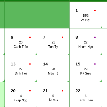
1
●
15/3
Ất Hợi
6
●
7
●
8
●
20
21
22
Canh Thìn
Tân Tỵ
Nhâm Ngọ
13
●
14
15
●
27
28
29
Đinh Hợi
Mậu Tý
Kỷ Sửu
20
●
21
●
22
4
5
6
Giáp Ngọ
Ất Mùi
Bính Thân