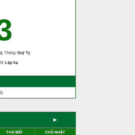
3
ỵ
, Tháng:
Quý Tỵ
khí:
Lập hạ
3)
►
THỨ BẨY
CHỦ NHẬT