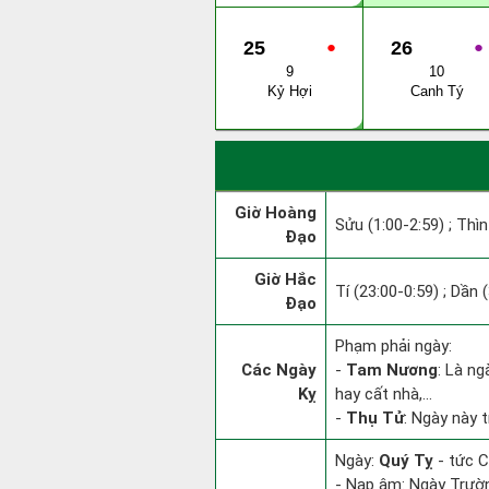
25
●
26
●
9
10
Kỷ Hợi
Canh Tý
Giờ Hoàng
Sửu (1:00-2:59) ; Thìn
Đạo
Giờ Hắc
Tí (23:00-0:59) ; Dần 
Đạo
Phạm phải ngày:
Các Ngày
-
Tam Nương
: Là ng
Kỵ
hay cất nhà,...
-
Thụ Tử
: Ngày này 
Ngày:
Quý Tỵ
- tức C
- Nạp âm: Ngày Trường