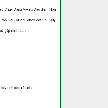
ì Sao Chủy Đăng Viên ở Dậu đem khởi
o tác Đại Lợi, nếu chôn cất Phú Quý
ử gặp nhiều bất lợi.
ợi, sinh con rất tốt.