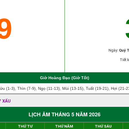
9
Ngày:
Quý T
Tiết 
Giờ Hoàng Đạo (Giờ Tốt)
ửu (1-3), Thìn (7-9), Ngọ (11-13), Mùi (13-15), Tuất (19-21), Hợi (21-2
Y XẤU
LỊCH ÂM THÁNG 5 NĂM 2026
THỨ TƯ
THỨ NĂM
THỨ SÁU