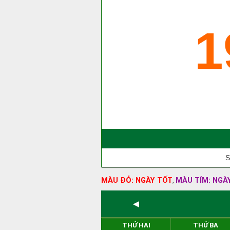
1
S
MÀU ĐỎ: NGÀY TỐT
MÀU TÍM: NGÀ
,
◄
THỨ HAI
THỨ BA