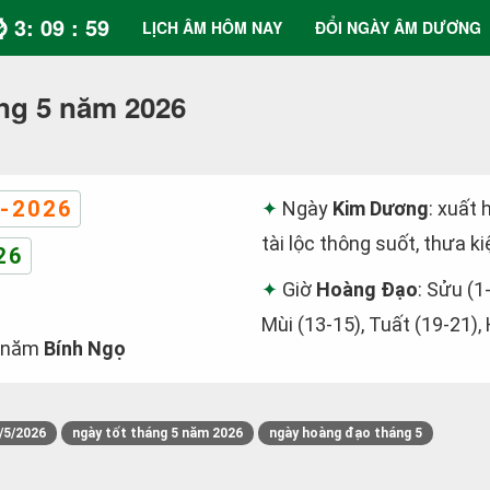
⌚ 3: 10 : 00
LỊCH ÂM HÔM NAY
ĐỔI NGÀY ÂM DƯƠNG
ng 5 năm 2026
-2026
Ngày
Kim Dương
: xuất 
tài lộc thông suốt, thưa ki
26
Giờ
Hoàng Đạo
: Sửu (1
Mùi (13-15), Tuất (19-21),
năm
Bính Ngọ
/5/2026
ngày tốt tháng 5 năm 2026
ngày hoàng đạo tháng 5