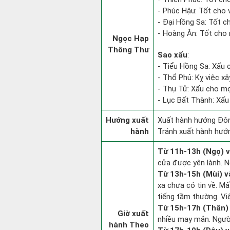
- Phúc Hậu: Tốt cho v
- Đại Hồng Sa: Tốt c
- Hoàng Ân: Tốt cho 
Ngọc Hạp
Thông Thư
Sao xấu
:
- Tiểu Hồng Sa: Xấu 
- Thổ Phủ: Kỵ việc xâ
- Thụ Tử: Xấu cho mọi
- Lục Bất Thành: Xấu 
Hướng xuất
Xuất hành hướng Đôn
hành
Tránh xuất hành hướn
Từ 11h-13h (Ngọ) v
cửa được yên lành. N
Từ 13h-15h (Mùi) v
xa chưa có tin về. M
tiếng tầm thường. Vi
Từ 15h-17h (Thân) 
Giờ xuất
nhiều may mắn. Người 
hành Theo