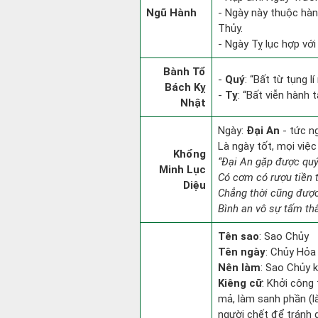
Ngũ Hành
- Ngày này thuộc hàn
Thủy.
- Ngày Tỵ lục hợp với
Bành Tổ
-
Quý
: “Bất từ tụng 
Bách Kỵ
-
Tỵ
: “Bất viễn hành 
Nhật
Ngày:
Đại An
- tức n
Là ngày tốt, mọi việ
Khổng
“Đại An gặp được qu
Minh Lục
Có cơm có rượu tiền 
Diệu
Chẳng thời cũng đượ
Bình an vô sự tấm th
Tên sao
: Sao Chủy
Tên ngày
: Chủy Hỏa 
Nên làm
: Sao Chủy k
Kiêng cữ
: Khởi công
mả, làm sanh phần (
người chết để tránh 