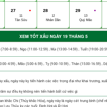
27
●
28
29
●
11
12
13
Tân Sửu
Nhâm Dần
Quý Mão
XEM TỐT XẤU NGÀY 19 THÁNG 5
 (7:00-8:59) ; Ngọ (11:00-12:59) ; Mùi (13:00-14:59) ; Tuất (19:00-20:5
(3:00-4:59) ; Mão (5:00-6:59) ; Tỵ (9:00-10:59) ; Thân (15:00-16:59) ; D
ày xấu, ngày này kỵ tiến hành các việc trọng đại như khai trương, xu
trăm sự đều kỵ không nên tiến hành bất cứ việc gì.
an khắc Chi (Thủy khắc Hỏa), ngày này là ngày cát trung bình (chế n
 Lưu Thủy, kỵ các tuổi: Đinh Hợi và Ất Hợi.