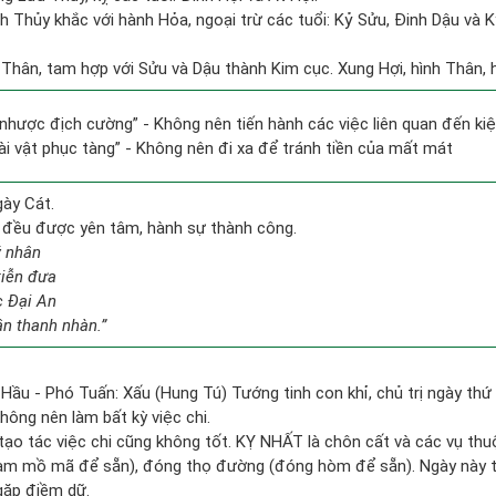
h Thủy khắc với hành Hỏa, ngoại trừ các tuổi: Kỷ Sửu, Đinh Dậu và
 Thân, tam hợp với Sửu và Dậu thành Kim cục. Xung Hợi, hình Thân, h
lí nhược địch cường” - Không nên tiến hành các việc liên quan đến kiệ
tài vật phục tàng” - Không nên đi xa để tránh tiền của mất mát
gày Cát.
c đều được yên tâm, hành sự thành công.
ý nhân
tiễn đưa
c Đại An
ân thanh nhàn.”
Hầu - Phó Tuấn: Xấu (Hung Tú) Tướng tinh con khỉ, chủ trị ngày thứ 
hông nên làm bất kỳ việc chi.
 tạo tác việc chi cũng không tốt. KỴ NHẤT là chôn cất và các vụ t
làm mồ mã để sẵn), đóng thọ đường (đóng hòm để sẵn). Ngày này t
gặp điềm dữ.