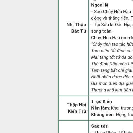
Ngoại lệ
:
- Sao Chủy Hỏa Hầu t
động và thăng tiến. 
Nhị Thập
- Tại Sửu là Đắc Địa,
Bát Tú
song toàn.
Chủy: Hỏa Hầu (con kh
“Chủy tinh tạo tác hữ
Tam niên tất đinh chủ
Mai táng tốt tử đa do
Thủ định Dần niên tiệ
Tam tang bất chỉ giai
Nhất nhân dược độc n
Gia môn điền địa giai
Thương khố kim tiền 
Trực Kiến
Thập Nhị
Nên làm
: Khai trươn
Kiến Trừ
Không nên
: Động th
Sao tốt
:
- Thiên Phúc: Tốt cho