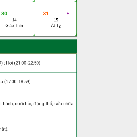
30
31
●
14
15
Giáp Thìn
Ất Tỵ
9) ; Hợi (21:00-22:59)
ậu (17:00-18:59)
ất hành, cưới hỏi, động thổ, sửa chữa
hật).