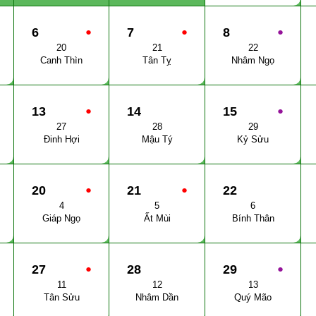
6
●
7
●
8
●
20
21
22
Canh Thìn
Tân Tỵ
Nhâm Ngọ
13
●
14
15
●
27
28
29
Đinh Hợi
Mậu Tý
Kỷ Sửu
20
●
21
●
22
4
5
6
Giáp Ngọ
Ất Mùi
Bính Thân
27
●
28
29
●
11
12
13
Tân Sửu
Nhâm Dần
Quý Mão