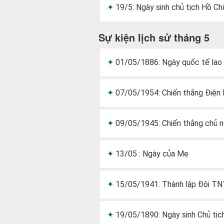
19/5: Ngày sinh chủ tịch Hồ Chí
Sự kiện lịch sử tháng 5
01/05/1886: Ngày quốc tế lao
07/05/1954: Chiến thắng Điện 
09/05/1945: Chiến thắng chủ n
13/05 : Ngày của Mẹ
15/05/1941: Thành lập Đội TN
19/05/1890: Ngày sinh Chủ tịc