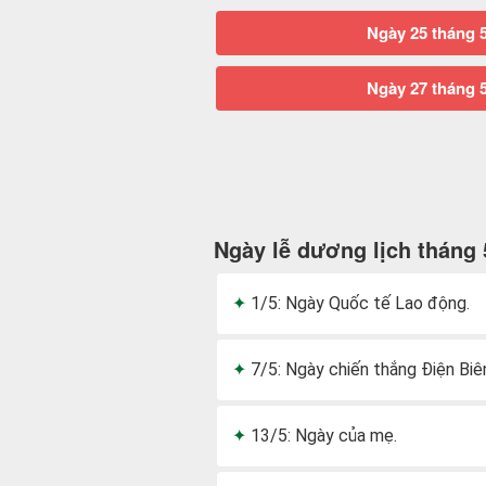
Ngày 25 tháng 
Ngày 27 tháng 
Ngày lễ dương lịch tháng 
1/5: Ngày Quốc tế Lao động.
7/5: Ngày chiến thắng Điện Biê
13/5: Ngày của mẹ.