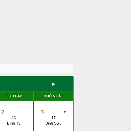
►
THỨ BẨY
CHỦ NHẬT
2
3
●
16
17
Bính Tý
Đinh Sửu