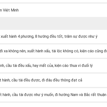
n Việt Minh
: xuất hành 4 phương, 8 hướng đều tốt, trăm sự được như ý
 đi xa không nên, xuất hành xấu, tài lộc không có, kiện cáo cũng đu
ành, cầu tài đều xấu, hay mất của, kiện cáo thua vì đuối lý
ất hành, cầu tài đều được, đi đâu đều thông đạt cả
ất hành, cầu tài được như ý muốn, đi hướng Nam và Bắc rất thuận 