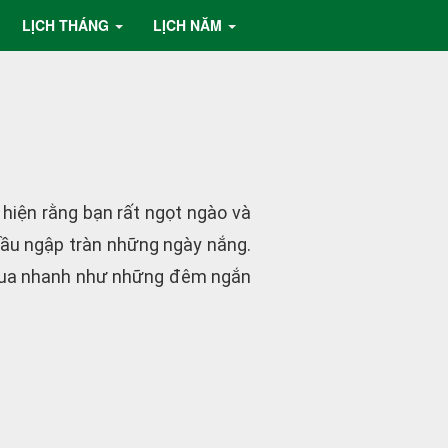
LỊCH THÁNG
LỊCH NĂM
hiện rằng bạn rất ngọt ngào và
 đầu ngập tràn những ngày nắng.
ng qua nhanh như những đêm ngắn