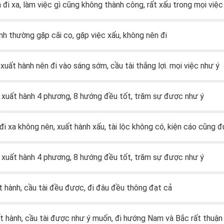
 đi xa, làm việc gì cũng không thành công, rất xấu trong mọi việc
ành thường gặp cãi cọ, gặp việc xấu, không nên đi
: xuất hành nên đi vào sáng sớm, cầu tài thắng lợi. mọi việc như ý
: xuất hành 4 phương, 8 hướng đều tốt, trăm sự được như ý
 đi xa không nên, xuất hành xấu, tài lộc không có, kiện cáo cũng đu
: xuất hành 4 phương, 8 hướng đều tốt, trăm sự được như ý
ất hành, cầu tài đều được, đi đâu đều thông đạt cả
ất hành, cầu tài được như ý muốn, đi hướng Nam và Bắc rất thuận 