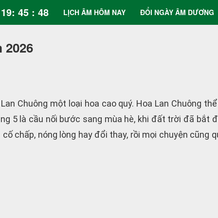
19: 45 : 49
LỊCH ÂM HÔM NAY
ĐỔI NGÀY ÂM DƯƠNG
m 2026
 Lan Chuông một loại hoa cao quý. Hoa Lan Chuông thể 
háng 5 là cầu nối bước sang mùa hè, khi đất trời đã bắt
kẻ cố chấp, nóng lòng hay đổi thay, rồi mọi chuyện cũ