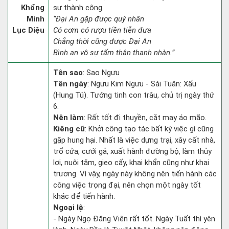
Khổng
sự thành công.
Minh
“Đại An gặp được quý nhân
Lục Diệu
Có cơm có rượu tiền tiễn đưa
Chẳng thời cũng được Đại An
Bình an vô sự tấm thân thanh nhàn.”
Tên sao
: Sao Ngưu
Tên ngày
: Ngưu Kim Ngưu - Sái Tuân: Xấu
(Hung Tú). Tướng tinh con trâu, chủ trị ngày thứ
6.
Nên làm
: Rất tốt đi thuyền, cắt may áo mão.
Kiêng cữ
: Khởi công tạo tác bất kỳ việc gì cũng
gặp hung hại. Nhất là việc dựng trại, xây cất nhà,
trổ cửa, cưới gả, xuất hành đường bộ, làm thủy
lợi, nuôi tằm, gieo cấy, khai khẩn cũng như khai
trương. Vì vậy, ngày này không nên tiến hành các
công việc trọng đại, nên chọn một ngày tốt
khác để tiến hành.
Ngoại lệ
:
- Ngày Ngọ Đăng Viên rất tốt. Ngày Tuất thì yên