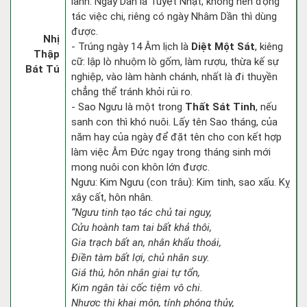
lành. Ngày Dần là Tuyệt Nhật, không nên động
tác việc chi, riêng có ngày Nhâm Dần thì dùng
được.
Nhị
- Trúng ngày 14 Âm lịch là
Diệt Một Sát
, kiêng
Thập
cữ: lập lò nhuộm lò gốm, làm rượu, thừa kế sự
Bát Tú
nghiệp, vào làm hành chánh, nhất là đi thuyền
chẳng thể tránh khỏi rủi ro.
- Sao Ngưu là một trong
Thất Sát Tinh
, nếu
sanh con thì khó nuôi. Lấy tên Sao tháng, của
năm hay của ngày để đặt tên cho con kết hợp
làm việc Âm Đức ngay trong tháng sinh mới
mong nuôi con khôn lớn được.
Ngưu: Kim Ngưu (con trâu): Kim tinh, sao xấu. Kỵ
xây cất, hôn nhân.
“Ngưu tinh tạo tác chủ tai nguy,
Cửu hoành tam tai bất khả thôi,
Gia trạch bất an, nhân khẩu thoái,
Điền tàm bất lợi, chủ nhân suy.
Giá thú, hôn nhân giai tự tổn,
Kim ngân tài cốc tiệm vô chi.
Nhược thị khai môn, tính phóng thủy,