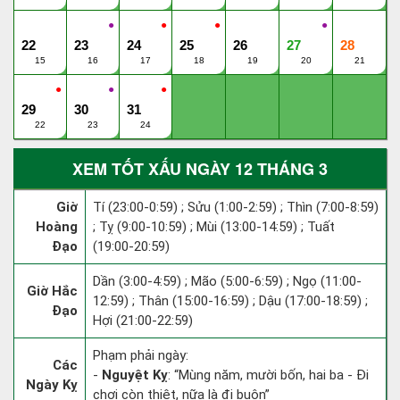
●
●
●
●
22
23
24
25
26
27
28
15
16
17
18
19
20
21
●
●
●
29
30
31
22
23
24
XEM TỐT XẤU NGÀY 12 THÁNG 3
Giờ
Tí (23:00-0:59) ; Sửu (1:00-2:59) ; Thìn (7:00-8:59)
Hoàng
; Tỵ (9:00-10:59) ; Mùi (13:00-14:59) ; Tuất
Đạo
(19:00-20:59)
Dần (3:00-4:59) ; Mão (5:00-6:59) ; Ngọ (11:00-
Giờ Hắc
12:59) ; Thân (15:00-16:59) ; Dậu (17:00-18:59) ;
Đạo
Hợi (21:00-22:59)
Phạm phải ngày:
Các
-
Nguyệt Kỵ
: “Mùng năm, mười bốn, hai ba - Đi
Ngày Kỵ
chơi còn thiệt, nữa là đi buôn”