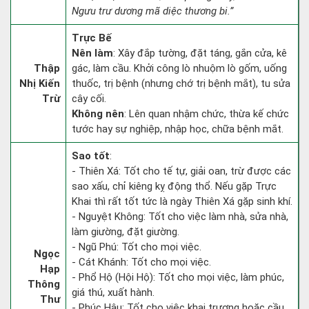
Ngưu trư dương mã diệc thương bi.”
Trực Bế
Nên làm
: Xây đắp tường, đặt táng, gắn cửa, kê
Thập
gác, làm cầu. Khởi công lò nhuộm lò gốm, uống
Nhị Kiến
thuốc, trị bệnh (nhưng chớ trị bệnh mắt), tu sửa
Trừ
cây cối.
Không nên
: Lên quan nhậm chức, thừa kế chức
tước hay sự nghiệp, nhập học, chữa bệnh mắt.
Sao tốt
:
- Thiên Xá: Tốt cho tế tự, giải oan, trừ được các
sao xấu, chỉ kiêng kỵ động thổ. Nếu gặp Trực
Khai thì rất tốt tức là ngày Thiên Xá gặp sinh khí.
- Nguyệt Không: Tốt cho việc làm nhà, sửa nhà,
làm giường, đặt giường.
- Ngũ Phú: Tốt cho mọi việc.
Ngọc
- Cát Khánh: Tốt cho mọi việc.
Hạp
- Phổ Hộ (Hội Hộ): Tốt cho mọi việc, làm phúc,
Thông
giá thú, xuất hành.
Thư
- Phúc Hậu: Tốt cho việc khai trương hoặc cầu