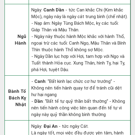
Ngày:
Canh Dần
- tức Can khắc Chi (Kim khắc
Mộc), ngày này là ngày cát trung bình (chế nhật).
- Nạp âm: Ngày Tùng Bách Mộc, kỵ các tuổi:
Giáp Thân và Mậu Thân.
Ngũ
- Ngày này thuộc hành Mộc khắc với hành Thổ,
Hành
ngoại trừ các tuổi: Canh Ngọ, Mậu Thân và Bính
Thìn thuộc hành Thổ không sợ Mộc.
- Ngày Dần lục hợp với Hợi, tam hợp với Ngọ và
Tuất thành Hỏa cục. Xung Thân, hình Tỵ, hại Tỵ,
phá Hợi, tuyệt Dậu.
-
Canh
: “Bất kinh lạc chức cơ hư trướng” -
Không nên tiến hành quay tơ để tránh cũi dệt
Bành Tổ
hư hại ngang
Bách Kỵ
-
Dần
: “Bất tế tự quỷ thần bất thường” - Không
Nhật
nên tiến hành công việc liên quan đến tế tự vì
ngày này quỷ thần không bình thường
Ngày:
Đại An
- tức ngày Cát.
Là ngày tốt, mọi việc đều được yên tâm, hành