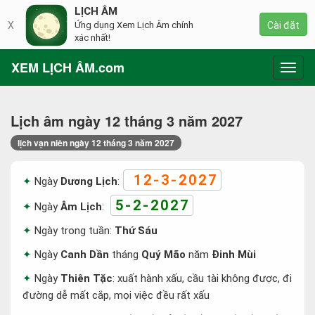
LỊCH ÂM
X
Ứng dụng Xem Lịch Âm chính
Cài đặt
xác nhất!
XEM LỊCH ÂM.com
Toggl
navig
Lịch âm ngày 12 tháng 3 năm 2027
lịch vạn niên ngày 12 tháng 3 năm 2027
12-3-2027
Ngày
Dương Lịch
:
5-2-2027
Ngày
Âm Lịch
:
Ngày trong tuần:
Thứ Sáu
Ngày
Canh Dần
tháng
Quý Mão
năm
Đinh Mùi
Ngày
Thiên Tặc
: xuất hành xấu, cầu tài không được, đi
đường dễ mất cắp, mọi việc đều rất xấu