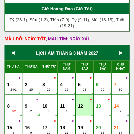
Giờ Hoàng Đạo (Giờ Tốt)
Tý (23-1), Sửu (1-3), Thìn (7-9), Tỵ (9-11), Mùi (13-15), Tuất
(19-21)
MÀU ĐỎ: NGÀY TỐT
MÀU TÍM: NGÀY XẤU
,
◄
►
LỊCH ÂM THÁNG 3 NĂM 2027
THỨ
THỨ
THỨ
CHỦ
THỨ HAI
THỨ BA
THỨ TƯ
NĂM
SÁU
BẨY
NHẬT
●
●
●
●
●
1
2
3
4
5
6
7
24/1
25
26
27
28
29
30
●
●
●
●
8
9
10
11
12
13
14
1/2
2
3
4
5
6
7
●
●
●
●
●
15
16
17
18
19
20
21
8
9
10
11
12
13
14