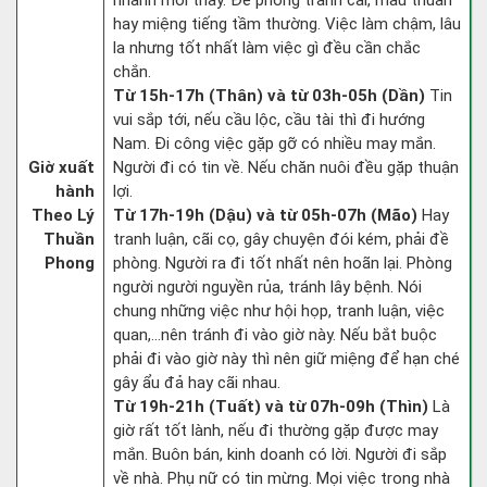
nhanh mới thấy. Đề phòng tranh cãi, mâu thuẫn
hay miệng tiếng tầm thường. Việc làm chậm, lâu
la nhưng tốt nhất làm việc gì đều cần chắc
chắn.
Từ 15h-17h (Thân) và từ 03h-05h (Dần)
Tin
vui sắp tới, nếu cầu lộc, cầu tài thì đi hướng
Nam. Đi công việc gặp gỡ có nhiều may mắn.
Giờ xuất
Người đi có tin về. Nếu chăn nuôi đều gặp thuận
hành
lợi.
Theo Lý
Từ 17h-19h (Dậu) và từ 05h-07h (Mão)
Hay
Thuần
tranh luận, cãi cọ, gây chuyện đói kém, phải đề
Phong
phòng. Người ra đi tốt nhất nên hoãn lại. Phòng
người người nguyền rủa, tránh lây bệnh. Nói
chung những việc như hội họp, tranh luận, việc
quan,…nên tránh đi vào giờ này. Nếu bắt buộc
phải đi vào giờ này thì nên giữ miệng để hạn ché
gây ẩu đả hay cãi nhau.
Từ 19h-21h (Tuất) và từ 07h-09h (Thìn)
Là
giờ rất tốt lành, nếu đi thường gặp được may
mắn. Buôn bán, kinh doanh có lời. Người đi sắp
về nhà. Phụ nữ có tin mừng. Mọi việc trong nhà