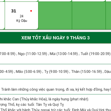
31
●
24
Kỷ Dậu
XEM TỐT XẤU NGÀY 9 THÁNG 3
7:00-8:59) ; Ngọ (11:00-12:59) ; Mùi (13:00-14:59) ; Tuất (19:00-20:59)
:00-4:59) ; Mão (5:00-6:59) ; Tỵ (9:00-10:59) ; Thân (15:00-16:59) ; Dậ
: Tránh làm những công việc quan trọng, đi xa, ký kết hợp đồng, hay b
hi khắc Can (Thủy khắc Hỏa), là ngày hung (phạt nhật).
ng Thổ, kỵ các tuổi: Tân Tỵ và Quý Tỵ.
Thổ khắc với hành Thủy, ngoại trừ các tuổi: Đinh Mùi và Quý Hợi t