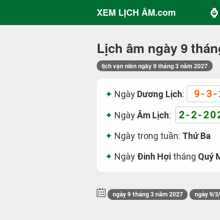
⌚ 
XEM LỊCH ÂM.com
Lịch âm ngày 9 thán
lịch vạn niên ngày 9 tháng 3 năm 2027
9-3-
Ngày
Dương Lịch
:
2-2-20
Ngày
Âm Lịch
:
Ngày trong tuần:
Thứ Ba
Ngày
Đinh Hợi
tháng
Quý 
ngày 9 tháng 3 năm 2027
ngày 9/3