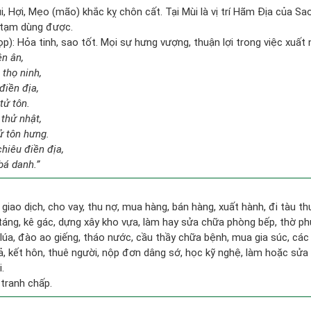
i, Hợi, Mẹo (mão) khắc kỵ chôn cất. Tại Mùi là vị trí Hãm Địa của Sa
 tạm dùng được.
): Hỏa tinh, sao tốt. Mọi sự hưng vượng, thuận lợi trong việc xuất n
ên ân,
 thọ ninh,
 điền địa,
tử tôn.
thử nhật,
ử tôn hưng.
hiêu điền địa,
bá danh.”
 giao dịch, cho vay, thu nợ, mua hàng, bán hàng, xuất hành, đi tàu t
táng, kê gác, dựng xây kho vựa, làm hay sửa chữa phòng bếp, thờ p
 lúa, đào ao giếng, tháo nước, cầu thầy chữa bệnh, mua gia súc, các
gả, kết hôn, thuê người, nộp đơn dâng sớ, học kỹ nghệ, làm hoặc sửa 
.
 tranh chấp.