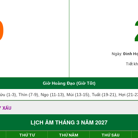
9
Ngày:
Đinh Hợ
Tiết kh
Giờ Hoàng Đạo (Giờ Tốt)
ửu (1-3), Thìn (7-9), Ngọ (11-13), Mùi (13-15), Tuất (19-21), Hợi (21-2
Y XẤU
LỊCH ÂM THÁNG 3 NĂM 2027
THỨ TƯ
THỨ NĂM
THỨ SÁU