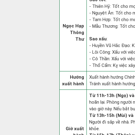
- Thiên Hỷ: Tốt cho mọi
- Nguyệt Ân: Tốt cho m
- Tam Hợp: Tốt cho mọ
Ngọc Hạp
- Mẫu Thương: Tốt cho 
Thông
Sao xấu
:
Thư
- Huyền Vũ Hắc Đạo: Kỵ
- Lôi Công: Xấu với vi
- Cô Thần: Xấu với việc 
- Thổ Cẩm: Kỵ việc xây
Hướng
Xuất hành hướng Chính
xuất hành
Tránh xuất hành hướng
Từ 11h-13h (Ngọ) và
hoãn lại. Phòng người n
vào giờ này. Nếu bắt b
Từ 13h-15h (Mùi) và 
Người đi sắp về nhà. P
Giờ xuất
khỏe.