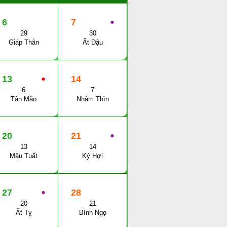
6
7
●
29
30
Giáp Thân
Ất Dậu
13
●
14
6
7
Tân Mão
Nhâm Thìn
20
21
●
13
14
Mậu Tuất
Kỷ Hợi
27
●
28
20
21
Ất Tỵ
Bính Ngọ