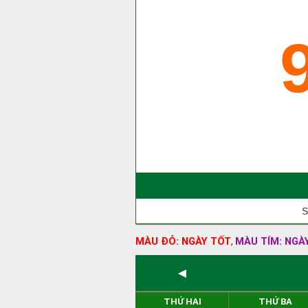
S
MÀU ĐỎ: NGÀY TỐT
MÀU TÍM: NGÀ
,
◄
THỨ HAI
THỨ BA