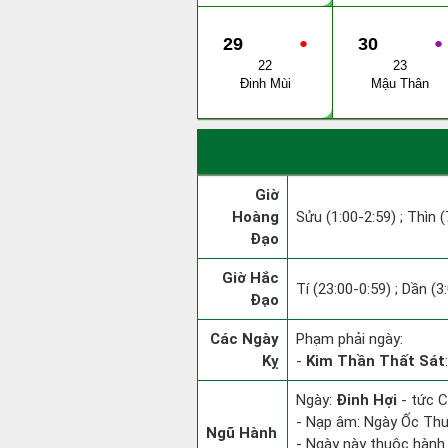
29
●
30
●
22
23
Đinh Mùi
Mậu Thân
Giờ
Hoàng
Sửu (1:00-2:59) ; Thìn (
Đạo
Giờ Hắc
Tí (23:00-0:59) ; Dần (3
Đạo
Các Ngày
Phạm phải ngày:
Kỵ
-
Kim Thần Thất Sát
Ngày:
Đinh Hợi
- tức C
- Nạp âm: Ngày Ốc Thượ
Ngũ Hành
- Ngày này thuộc hành 