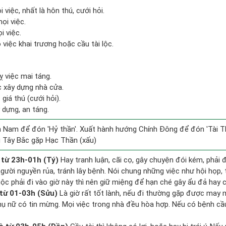
 việc, nhất là hôn thú, cưới hỏi.
ọi việc.
i việc.
việc khai trương hoặc cầu tài lộc.
 việc mai táng.
ệc xây dựng nhà cửa.
giá thú (cưới hỏi).
 dựng, an táng.
 Nam để đón 'Hỷ thần'. Xuất hành hướng Chính Đông để đón 'Tài Th
 Tây Bắc gặp Hạc Thần (xấu)
 từ 23h-01h (Tý)
Hay tranh luận, cãi cọ, gây chuyện đói kém, phải 
gười nguyền rủa, tránh lây bệnh. Nói chung những việc như hội họp, 
uộc phải đi vào giờ này thì nên giữ miệng để hạn ché gây ẩu đả hay c
từ 01-03h (Sửu)
Là giờ rất tốt lành, nếu đi thường gặp được may m
hụ nữ có tin mừng. Mọi việc trong nhà đều hòa hợp. Nếu có bệnh cầu