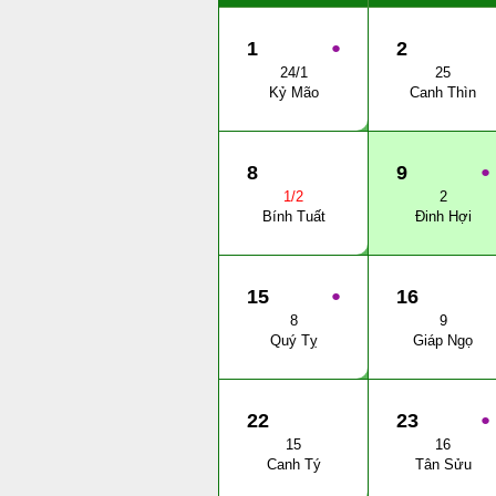
1
●
2
24/1
25
Kỷ Mão
Canh Thìn
8
9
●
1/2
2
Bính Tuất
Đinh Hợi
15
●
16
8
9
Quý Tỵ
Giáp Ngọ
22
23
●
15
16
Canh Tý
Tân Sửu