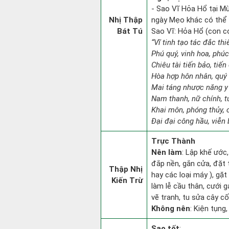
- Sao Vĩ Hỏa Hổ tại Mù
Nhị Thập
ngày Mẹo khác có thể
Bát Tú
Sao Vĩ: Hỏa Hổ (con cọp
“Vĩ tinh tạo tác đắc thi
Phú quý, vinh hoa, phúc
Chiêu tài tiến bảo, tiến
Hòa hợp hôn nhân, quý 
Mai táng nhược năng y 
Nam thanh, nữ chính, t
Khai môn, phóng thủy, c
Đại đại công hầu, viễn 
Trực Thành
Nên làm
: Lập khế ước,
đắp nền, gắn cửa, đặt 
Thập Nhị
hay các loại máy ), gặt
Kiến Trừ
làm lễ cầu thân, cưới 
vẽ tranh, tu sửa cây cối
Không nên
: Kiện tụng,
Sao tốt
: