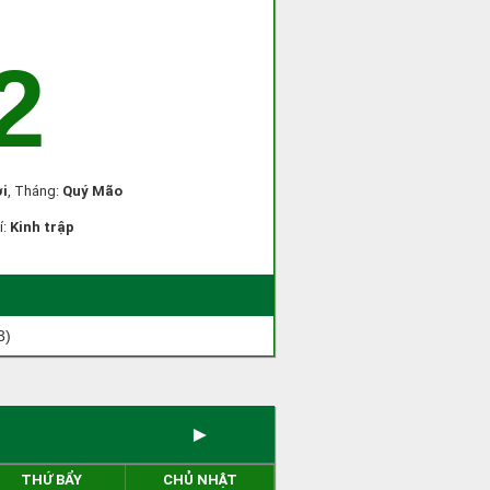
2
i
, Tháng:
Quý Mão
í:
Kinh trập
3)
►
THỨ BẨY
CHỦ NHẬT