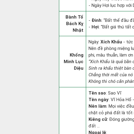
- Ngày Hợi lục hợp với
Bành Tổ
-
Đinh
: “Bất thế đầu đ
Bách Kỵ
-
Hợi
: “Bất giá thú tất
Nhật
Ngày:
Xích Khẩu
- tức
Nên đề phòng miệng lưỡ
Khổng
phi, mâu thuẫn, làm ơn
Minh Lục
“Xích Khẩu là quả bần 
Diệu
Sinh ra khẩu thiệt bàn 
Chẳng thời mất của nó 
Không thì chó cắn phân
Tên sao
: Sao Vĩ
Tên ngày
: Vĩ Hỏa Hổ 
Nên làm
: Mọi việc đều
chặt cỏ phá đất là tốt 
Kiêng cữ
: Đóng giường
đất ...
Ngoại lệ
: