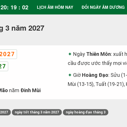
20: 19 : 02
LỊCH ÂM HÔM NAY
ĐỔI NGÀY ÂM DƯƠNG
g 3 năm 2027
2027
Ngày
Thiên Môn
: xuất 
cầu được ước thấy mọi vi
27
Giờ
Hoàng Đạo
: Sửu (1
Mùi (13-15), Tuất (19-21),
Mão
năm
Đinh Mùi
/2027
ngày tốt tháng 3 năm 2027
ngày hoàng đạo tháng 3