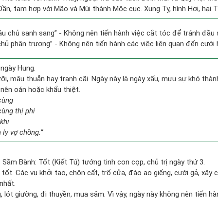
 Dần, tam hợp với Mão và Mùi thành Mộc cục. Xung Tỵ, hình Hợi, hại 
ầu chủ sanh sang” - Không nên tiến hành việc cắt tóc để tránh đầu 
 chủ phân trương” - Không nên tiến hành các việc liên quan đến cưới h
 ngày Hung.
i, mâu thuẫn hay tranh cãi. Ngày này là ngày xấu, mưu sự khó thành, 
 nên oán hoặc khẩu thiệt.
cùng
cùng thị phi
khi
 ly vợ chồng.”
- Sầm Bành: Tốt (Kiết Tú) tướng tinh con cọp, chủ trị ngày thứ 3.
 tốt. Các vụ khởi tạo, chôn cất, trổ cửa, đào ao giếng, cưới gả, xây c
nhất.
, lót giường, đi thuyền, mua sắm. Vì vậy, ngày này không nên tiến 