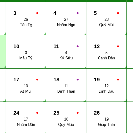
3
●
4
●
5
●
26
27
28
Tân Tỵ
Nhâm Ngọ
Quý Mùi
10
11
●
12
●
3
4
5
Mậu Tý
Kỷ Sửu
Canh Dần
17
●
18
●
19
●
10
11
12
Ất Mùi
Bính Thân
Đinh Dậu
24
●
25
●
26
17
18
19
Nhâm Dần
Quý Mão
Giáp Thìn