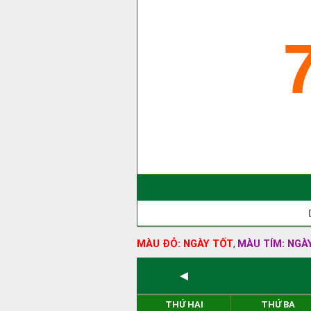
MÀU ĐỎ: NGÀY TỐT
MÀU TÍM: NGÀ
,
◄
THỨ HAI
THỨ BA