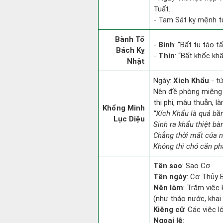
Tuất.
- Tam Sát kỵ mệnh tu
Bành Tổ
-
Bính
: “Bất tu táo 
Bách Kỵ
-
Thìn
: “Bất khốc kh
Nhật
Ngày:
Xích Khẩu
- t
Nên đề phòng miệng l
thị phi, mâu thuẫn, l
Khổng Minh
“Xích Khẩu là quả bầ
Lục Diệu
Sinh ra khẩu thiệt bà
Chẳng thời mất của n
Không thì chó cắn phâ
Tên sao
: Sao Cơ
Tên ngày
: Cơ Thủy B
Nên làm
: Trăm việc 
(như tháo nước, khai
Kiêng cữ
: Các việc l
Ngoại lệ
: