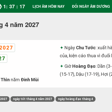
⌚ 1: 37 : 18
LỊCH ÂM HÔM NAY
ĐỔI NGÀY ÂM DƯƠNG
g 4 năm 2027
2027
Ngày
Chu Tước
: xuất h
của, kiện cáo thua vì đuối 
27
Giờ
Hoàng Đạo
: Dần (3-
(15-17), Dậu (17-19), Hợi (
 Thìn
năm
Đinh Mùi
/2027
ngày tốt tháng 4 năm 2027
ngày hoàng đạo tháng 4