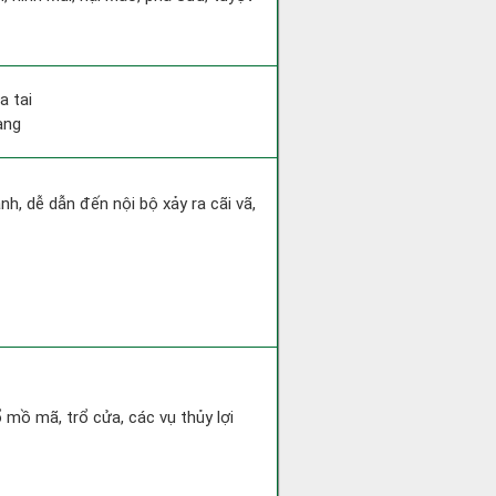
a tai
ang
h, dễ dẫn đến nội bộ xảy ra cãi vã,
ổ mồ mã, trổ cửa, các vụ thủy lợi