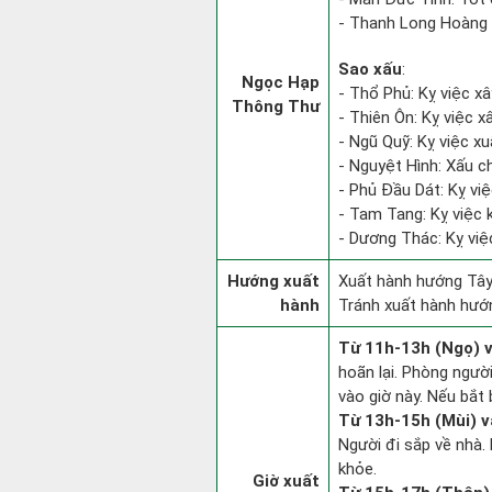
- Thanh Long Hoàng 
Sao xấu
:
Ngọc Hạp
- Thổ Phủ: Kỵ việc x
Thông Thư
- Thiên Ôn: Kỵ việc x
- Ngũ Quỹ: Kỵ việc xu
- Nguyệt Hình: Xấu c
- Phủ Đầu Dát: Kỵ việ
- Tam Tang: Kỵ việc k
- Dương Thác: Kỵ việc
Hướng xuất
Xuất hành hướng Tây
hành
Tránh xuất hành hướ
Từ 11h-13h (Ngọ) v
hoãn lại. Phòng người
vào giờ này. Nếu bắt 
Từ 13h-15h (Mùi) v
Người đi sắp về nhà.
khỏe.
Giờ xuất