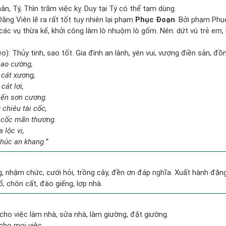
ân, Tý, Thìn trăm việc kỵ. Duy tại Tý có thể tạm dùng.
ăng Viên lẽ ra rất tốt tuy nhiên lại phạm
Phục Đoạn
. Bởi phạm Phụ
i, các vụ thừa kế, khởi công làm lò nhuộm lò gốm. Nên: dứt vú trẻ em, 
): Thủy tinh, sao tốt. Gia đình an lành, yên vui, vượng điền sản, đồ
cao cường,
 cát xương,
cát lợi,
iến sơn cương.
chiêu tài cốc,
 cốc mãn thương.
 lộc vị,
phúc an khang.”
g, nhậm chức, cưới hỏi, trồng cây, đền ơn đáp nghĩa. Xuất hành đặng l
ổ, chôn cất, đào giếng, lợp nhà.
cho việc làm nhà, sửa nhà, làm giường, đặt giường.
cho mọi việc.