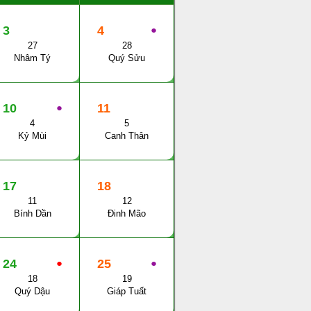
3
4
●
27
28
Nhâm Tý
Quý Sửu
10
●
11
4
5
Kỷ Mùi
Canh Thân
17
18
11
12
Bính Dần
Đinh Mão
24
●
25
●
18
19
Quý Dậu
Giáp Tuất