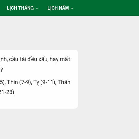
LỊCH THÁNG
LỊCH NĂM
ành, cầu tài đều xấu, hay mất
lý
5), Thìn (7-9), Tỵ (9-11), Thân
21-23)