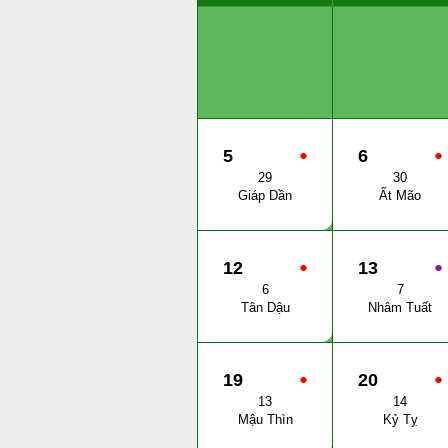
5
●
6
●
29
30
Giáp Dần
Ất Mão
12
●
13
●
6
7
Tân Dậu
Nhâm Tuất
19
●
20
●
13
14
Mậu Thìn
Kỷ Tỵ