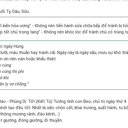
ổi Tỵ, Dậu, Sửu.
tất kiến hỏa ương” - Không nên tiến hành sửa chữa bếp để tránh bị hỏ
ấp tất chủ trọng tang” - Không nên khóc lóc để tránh chủ có trùng t
ức ngày Hung.
ưỡi, mâu thuẫn hay tranh cãi. Ngày này là ngày xấu, mưu sự khó thàn
àm ơn nên oán hoặc khẩu thiệt.
n cùng
n cùng thị phi
ó khi
n ly vợ chồng.”
áo - Phùng Dị: Tốt (Kiết Tú) Tướng tinh con Beo, chủ trị ngày thứ 4.
khởi tạo đều tốt. Nhất là việc chôn cất, khai trương, xuất hành, tu b
 thông mương rảnh, đào kênh,...)
ót giường, đóng giường, đi thuyền.