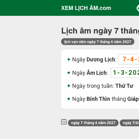
XEM LỊCH ÂM.com
Lịch âm ngày 7 thán
lịch vạn niên ngày 7 tháng 4 năm 2027
7-4-
Ngày
Dương Lịch
:
1-3-20
Ngày
Âm Lịch
:
Ngày trong tuần:
Thứ Tư
Ngày
Bính Thìn
tháng
Giáp
ngày 7 tháng 4 năm 2027
ngày 7/4