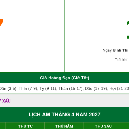
7
Ngày:
Bính Thì
Tiết khí:
Giờ Hoàng Đạo (Giờ Tốt)
Dần (3-5), Thìn (7-9), Tỵ (9-11), Thân (15-17), Dậu (17-19), Hợi (21-23
Y XẤU
LỊCH ÂM THÁNG 4 NĂM 2027
THỨ TƯ
THỨ NĂM
THỨ SÁU