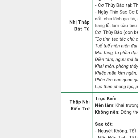
- Cơ Thủy Báo tại: Th
- Ngày Thìn Sao Cơ Đ
cất, chia lãnh gia tà
Nhị Thập
hang lỗ, làm cầu tiêu.
Bát Tú
Cơ: Thủy Báo (con beo
“Cơ tinh tạo tác chủ 
Tuế tuế niên niên đại
Mai táng, tu phần đại 
Điền tàm, ngưu mã b
Khai môn, phóng thủy 
Khiếp mãn kim ngân,
Phúc ấm cao quan gia
Lục thân phong lộc, 
Trực Kiến
Thập Nhị
Nên làm
: Khai trươn
Kiến Trừ
Không nên
: Động th
Sao tốt
:
- Nguyệt Không: Tốt 
- Mãn Đức Tinh: Tốt 