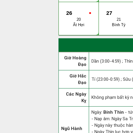
26
●
27
20
21
Ất Hợi
Bính Tý
Giờ Hoàng
Dần (3:00-4:59) ; Thìn
Đạo
Giờ Hắc
Tí (23:00-0:59) ; Sửu 
Đạo
Các Ngày
Không phạm bất kỳ ng
Kỵ
Ngày:
Bính Thìn
- tứ
- Nạp âm: Ngày Sa Tr
- Ngày này thuộc hàn
Ngũ Hành
- Ngày Thìn lục hợp v