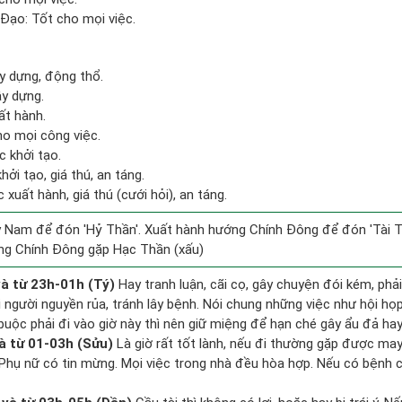
Đạo: Tốt cho mọi việc.
ây dựng, động thổ.
ây dựng.
ất hành.
ho mọi công việc.
c khởi tạo.
hởi tạo, giá thú, an táng.
 xuất hành, giá thú (cưới hỏi), an táng.
 Nam để đón 'Hỷ Thần'. Xuất hành hướng Chính Đông để đón 'Tài T
ng Chính Đông gặp Hạc Thần (xấu)
à từ 23h-01h (Tý)
Hay tranh luận, cãi cọ, gây chuyện đói kém, phả
 người nguyền rủa, tránh lây bệnh. Nói chung những việc như hội họp,
buộc phải đi vào giờ này thì nên giữ miệng để hạn ché gây ẩu đả hay
à từ 01-03h (Sửu)
Là giờ rất tốt lành, nếu đi thường gặp được may
 Phụ nữ có tin mừng. Mọi việc trong nhà đều hòa hợp. Nếu có bệnh c