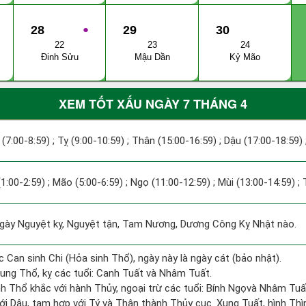
28
●
29
30
22
23
24
Đinh Sửu
Mậu Dần
Kỷ Mão
XEM TỐT XẤU NGÀY 7 THÁNG 4
 (7:00-8:59) ; Tỵ (9:00-10:59) ; Thân (15:00-16:59) ; Dậu (17:00-18:59) 
(1:00-2:59) ; Mão (5:00-6:59) ; Ngọ (11:00-12:59) ; Mùi (13:00-14:59) ;
ày Nguyệt kỵ, Nguyệt tận, Tam Nương, Dương Công Kỵ Nhật nào.
c Can sinh Chi (Hỏa sinh Thổ), ngày này là ngày cát (bảo nhật).
ung Thổ, kỵ các tuổi: Canh Tuất và Nhâm Tuất.
h Thổ khắc với hành Thủy, ngoại trừ các tuổi: Bính Ngọvà Nhâm Tu
ới Dậu, tam hợp với Tý và Thân thành Thủy cục. Xung Tuất, hình Thìn