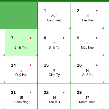
1
2
●
25/2
26
Canh Tuất
Tân Hợi
7
●
8
●
9
●
1/3
2
3
Bính Thìn
Đinh Tỵ
Mậu Ngọ
14
●
15
16
●
8
9
10
Quý Hợi
Giáp Tý
Ất Sửu
21
●
22
●
23
15
16
17
Canh Ngọ
Tân Mùi
Nhâm Thân