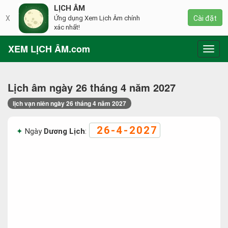
LỊCH ÂM
X
Ứng dụng Xem Lịch Âm chính
Cài đặt
xác nhất!
XEM LỊCH ÂM.com
Toggl
navig
Lịch âm ngày 26 tháng 4 năm 2027
lịch vạn niên ngày 26 tháng 4 năm 2027
26-4-2027
Ngày
Dương Lịch
: