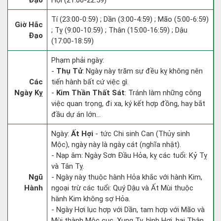
Đạo
Hợi (21:00-22:59)
Tí (23:00-0:59) ; Dần (3:00-4:59) ; Mão (5:00-6:59)
Giờ Hắc
; Tỵ (9:00-10:59) ; Thân (15:00-16:59) ; Dậu
Đạo
(17:00-18:59)
Phạm phải ngày:
-
Thụ Tử
: Ngày này trăm sự đều kỵ không nên
Các
tiến hành bất cứ việc gì.
Ngày Kỵ
-
Kim Thần Thất Sát
: Tránh làm những công
việc quan trọng, đi xa, ký kết hợp đồng, hay bắt
đầu dự án lớn...
Ngày:
Ất Hợi
- tức Chi sinh Can (Thủy sinh
Mộc), ngày này là ngày cát (nghĩa nhật).
- Nạp âm: Ngày Sơn Đầu Hỏa, kỵ các tuổi: Kỷ Tỵ
và Tân Tỵ.
Ngũ
- Ngày này thuộc hành Hỏa khắc với hành Kim,
Hành
ngoại trừ các tuổi: Quý Dậu và Ất Mùi thuộc
hành Kim không sợ Hỏa.
- Ngày Hợi lục hợp với Dần, tam hợp với Mão và
Mùi thành Mộc cục. Xung Tỵ, hình Hợi, hại Thân,