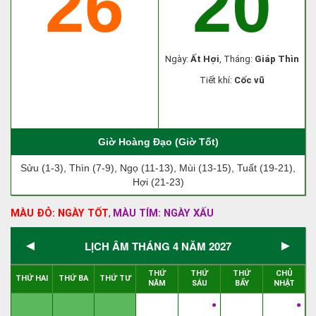
26
20
Ngày:
Ất Hợi
, Tháng:
Giáp Thìn
Tiết khí:
Cốc vũ
Giờ Hoàng Đạo (Giờ Tốt)
Sửu (1-3), Thìn (7-9), Ngọ (11-13), Mùi (13-15), Tuất (19-21),
Hợi (21-23)
MÀU ĐỎ: NGÀY TỐT
MÀU TÍM: NGÀY XẤU
,
◄
►
LỊCH ÂM THÁNG 4 NĂM 2027
THỨ
THỨ
THỨ
CHỦ
THỨ HAI
THỨ BA
THỨ TƯ
NĂM
SÁU
BẨY
NHẬT
●
●