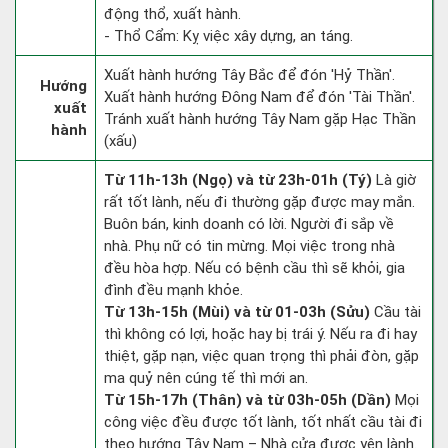
động thổ, xuất hành.
- Thổ Cẩm: Kỵ việc xây dựng, an táng.
Xuất hành hướng Tây Bắc để đón 'Hỷ Thần'.
Hướng
Xuất hành hướng Đông Nam để đón 'Tài Thần'.
xuất
Tránh xuất hành hướng Tây Nam gặp Hạc Thần
hành
(xấu)
Từ 11h-13h (Ngọ) và từ 23h-01h (Tý)
Là giờ
rất tốt lành, nếu đi thường gặp được may mắn.
Buôn bán, kinh doanh có lời. Người đi sắp về
nhà. Phụ nữ có tin mừng. Mọi việc trong nhà
đều hòa hợp. Nếu có bệnh cầu thì sẽ khỏi, gia
đình đều mạnh khỏe.
Từ 13h-15h (Mùi) và từ 01-03h (Sửu)
Cầu tài
thì không có lợi, hoặc hay bị trái ý. Nếu ra đi hay
thiệt, gặp nạn, việc quan trọng thì phải đòn, gặp
ma quỷ nên cúng tế thì mới an.
Từ 15h-17h (Thân) và từ 03h-05h (Dần)
Mọi
công việc đều được tốt lành, tốt nhất cầu tài đi
theo hướng Tây Nam – Nhà cửa được yên lành.