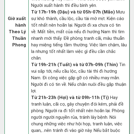
Người xuất hành thì đều bình yên.
Từ 17h-19h (Dậu) và từ 05h-07h (Mão)
Mưu
Giờ xuất
sự khó thành, cầu lộc, cầu tài mờ mịt. Kiện cáo
hành
tốt nhất nên hoãn lại. Người đi xa chưa có tin
Theo Lý
về. Mất tiền, mất của nếu đi hướng Nam thì tìm
Thuần
nhanh mới thấy. Đề phòng tranh cãi, mâu thuẫn
Phong
hay miệng tiếng tầm thường. Việc làm chậm, lâu
la nhưng tốt nhất làm việc gì đều cần chắc
chắn.
Từ 19h-21h (Tuất) và từ 07h-09h (Thìn)
Tin
vui sắp tới, nếu cầu lộc, cầu tài thì đi hướng
Nam. Đi công việc gặp gỡ có nhiều may mắn.
Người đi có tin về. Nếu chăn nuôi đều gặp thuận
lợi.
Từ 21h-23h (Hợi) và từ 09h-11h (Tị)
Hay
tranh luận, cãi cọ, gây chuyện đói kém, phải đề
phòng. Người ra đi tốt nhất nên hoãn lại. Phòng
người người nguyền rủa, tránh lây bệnh. Nói
chung những việc như hội họp, tranh luận, việc
quan,…nên tránh đi vào giờ này. Nếu bắt buộc