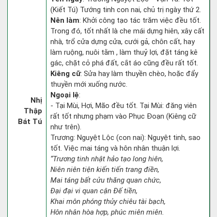
(Kiết Tú) Tướng tinh con nai, chủ trị ngày thứ 2.
Nên làm
: Khởi công tạo tác trăm việc đều tốt.
Trong đó, tốt nhất là che mái dựng hiên, xây cất
nhà, trổ cửa dựng cửa, cưới gả, chôn cất, hay
làm ruộng, nuôi tằm , làm thuỷ lợi, đặt táng kê
gác, chặt cỏ phá đất, cắt áo cũng đều rất tốt.
Kiêng cữ
: Sửa hay làm thuyền chèo, hoặc đẩy
thuyền mới xuống nước.
Ngoại lệ
:
Nhị
- Tại Mùi, Hợi, Mão đều tốt. Tại Mùi: đăng viên
Thập
rất tốt nhưng phạm vào Phục Đoạn (Kiêng cữ
Bát Tú
như trên).
Trương: Nguyệt Lộc (con nai): Nguyệt tinh, sao
tốt. Việc mai táng và hôn nhân thuận lợi.
“Trương tinh nhật hảo tạo long hiên,
Niên niên tiện kiến tiến trang điền,
Mai táng bất cửu thăng quan chức,
Đại đại vi quan cận Đế tiền,
Khai môn phóng thủy chiêu tài bạch,
Hôn nhân hòa hợp, phúc miên miên.