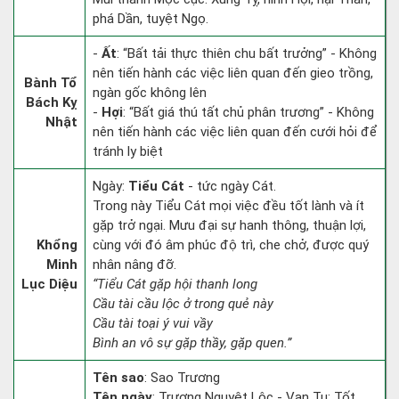
phá Dần, tuyệt Ngọ.
-
Ất
: “Bất tải thực thiên chu bất trưởng” - Không
nên tiến hành các việc liên quan đến gieo trồng,
Bành Tổ
ngàn gốc không lên
Bách Kỵ
-
Hợi
: “Bất giá thú tất chủ phân trương” - Không
Nhật
nên tiến hành các việc liên quan đến cưới hỏi để
tránh ly biệt
Ngày:
Tiểu Cát
- tức ngày Cát.
Trong này Tiểu Cát mọi việc đều tốt lành và ít
gặp trở ngại. Mưu đại sự hanh thông, thuận lợi,
Khổng
cùng với đó âm phúc độ trì, che chở, được quý
Minh
nhân nâng đỡ.
Lục Diệu
“Tiểu Cát gặp hội thanh long
Cầu tài cầu lộc ở trong quẻ này
Cầu tài toại ý vui vầy
Bình an vô sự gặp thầy, gặp quen.”
Tên sao
: Sao Trương
Tên ngày
: Trương Nguyệt Lộc - Vạn Tu: Tốt