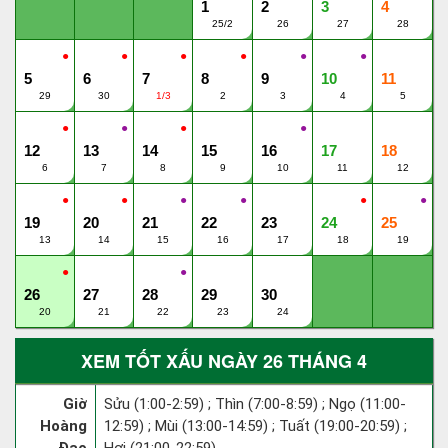
1
2
3
4
25/2
26
27
28
●
●
●
●
●
●
5
6
7
8
9
10
11
29
30
1/3
2
3
4
5
●
●
●
●
12
13
14
15
16
17
18
6
7
8
9
10
11
12
●
●
●
●
●
●
19
20
21
22
23
24
25
13
14
15
16
17
18
19
●
●
26
27
28
29
30
20
21
22
23
24
XEM TỐT XẤU NGÀY 26 THÁNG 4
Giờ
Sửu (1:00-2:59) ; Thìn (7:00-8:59) ; Ngọ (11:00-
Hoàng
12:59) ; Mùi (13:00-14:59) ; Tuất (19:00-20:59) ;