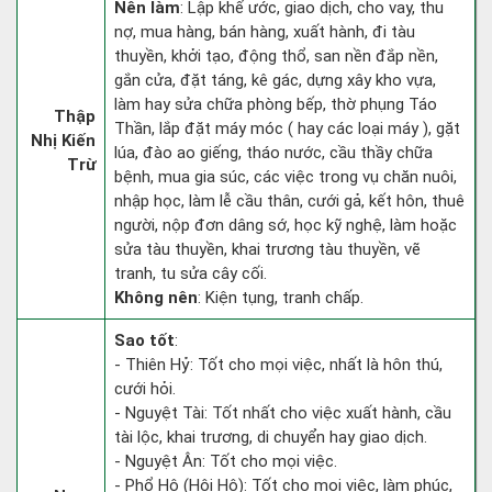
Nên làm
: Lập khế ước, giao dịch, cho vay, thu
nợ, mua hàng, bán hàng, xuất hành, đi tàu
thuyền, khởi tạo, động thổ, san nền đắp nền,
gắn cửa, đặt táng, kê gác, dựng xây kho vựa,
làm hay sửa chữa phòng bếp, thờ phụng Táo
Thập
Thần, lắp đặt máy móc ( hay các loại máy ), gặt
Nhị Kiến
lúa, đào ao giếng, tháo nước, cầu thầy chữa
Trừ
bệnh, mua gia súc, các việc trong vụ chăn nuôi,
nhập học, làm lễ cầu thân, cưới gả, kết hôn, thuê
người, nộp đơn dâng sớ, học kỹ nghệ, làm hoặc
sửa tàu thuyền, khai trương tàu thuyền, vẽ
tranh, tu sửa cây cối.
Không nên
: Kiện tụng, tranh chấp.
Sao tốt
:
- Thiên Hỷ: Tốt cho mọi việc, nhất là hôn thú,
cưới hỏi.
- Nguyệt Tài: Tốt nhất cho việc xuất hành, cầu
tài lộc, khai trương, di chuyển hay giao dịch.
- Nguyệt Ân: Tốt cho mọi việc.
- Phổ Hộ (Hội Hộ): Tốt cho mọi việc, làm phúc,