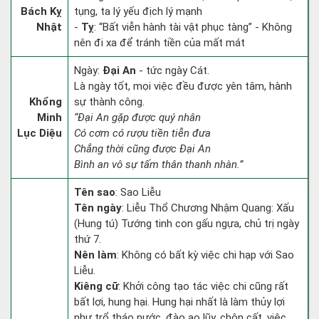
Bách Kỵ
tụng, ta lý yếu địch lý mạnh
Nhật
-
Tỵ
: “Bất viễn hành tài vật phục tàng” - Không
nên đi xa để tránh tiền của mất mát
Ngày:
Đại An
- tức ngày Cát.
Là ngày tốt, mọi việc đều được yên tâm, hành
Khổng
sự thành công.
Minh
“Đại An gặp được quý nhân
Lục Diệu
Có cơm có rượu tiền tiễn đưa
Chẳng thời cũng được Đại An
Bình an vô sự tấm thân thanh nhàn.”
Tên sao
: Sao Liễu
Tên ngày
: Liễu Thổ Chương Nhậm Quang: Xấu
(Hung tú) Tướng tinh con gấu ngựa, chủ trị ngày
thứ 7.
Nên làm
: Không có bất kỳ việc chi hạp với Sao
Liễu.
Kiêng cữ
: Khởi công tạo tác việc chi cũng rất
bất lợi, hung hại. Hung hại nhất là làm thủy lợi
như trổ tháo nước, đào ao lũy, chôn cất, việc