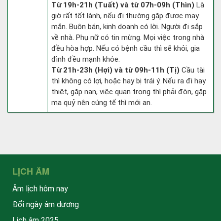
Từ 19h-21h (Tuất) và từ 07h-09h (Thìn)
Là
giờ rất tốt lành, nếu đi thường gặp được may
mắn. Buôn bán, kinh doanh có lời. Người đi sắp
về nhà. Phụ nữ có tin mừng. Mọi việc trong nhà
đều hòa hợp. Nếu có bệnh cầu thì sẽ khỏi, gia
đình đều mạnh khỏe.
Từ 21h-23h (Hợi) và từ 09h-11h (Tị)
Cầu tài
thì không có lợi, hoặc hay bị trái ý. Nếu ra đi hay
thiệt, gặp nạn, việc quan trọng thì phải đòn, gặp
ma quỷ nên cúng tế thì mới an.
LỊCH ÂM
Âm lịch hôm nay
Đổi ngày âm dương
Lịch âm 2025