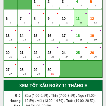
1
2
3
4
5
1/8
2
3
4
5
●
●
●
●
6
7
8
9
10
11
12
6
7
8
9
10
11
12
●
●
●
●
●
13
14
15
16
17
18
19
13
14
15
16
17
18
19
●
●
●
●
●
20
21
22
23
24
25
26
20
21
22
23
24
25
26
●
●
27
28
29
30
27
28
29
1/9
XEM TỐT XẤU NGÀY 11 THÁNG 9
Giờ
Sửu (1:00-2:59) ; Thìn (7:00-8:59) ; Ngọ (11:00-
Hoàng
12:59) ; Mùi (13:00-14:59) ; Tuất (19:00-20:59) ;