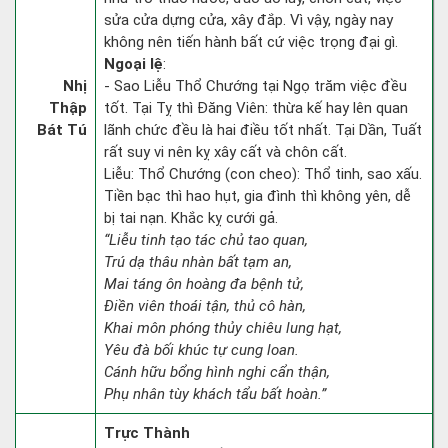
sửa cửa dựng cửa, xây đắp. Vì vậy, ngày nay
không nên tiến hành bất cứ việc trọng đại gì.
Ngoại lệ
:
Nhị
- Sao Liễu Thổ Chướng tại Ngọ trăm việc đều
Thập
tốt. Tại Tỵ thì Đăng Viên: thừa kế hay lên quan
Bát Tú
lãnh chức đều là hai điều tốt nhất. Tại Dần, Tuất
rất suy vi nên kỵ xây cất và chôn cất.
Liễu: Thổ Chướng (con cheo): Thổ tinh, sao xấu.
Tiền bạc thì hao hụt, gia đình thì không yên, dễ
bị tai nạn. Khắc kỵ cưới gả.
“Liễu tinh tạo tác chủ tao quan,
Trú dạ thâu nhàn bất tạm an,
Mai táng ôn hoàng đa bệnh tử,
Điền viên thoái tận, thủ cô hàn,
Khai môn phóng thủy chiêu lung hạt,
Yêu đà bối khúc tự cung loan.
Cánh hữu bổng hình nghi cẩn thận,
Phụ nhân tùy khách tẩu bất hoàn.”
Trực Thành