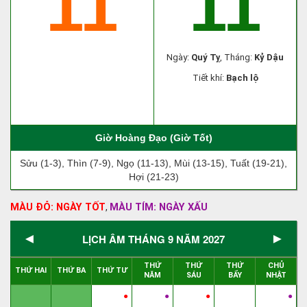
11
11
Ngày:
Quý Tỵ
, Tháng:
Kỷ Dậu
Tiết khí:
Bạch lộ
Giờ Hoàng Đạo (Giờ Tốt)
Sửu (1-3), Thìn (7-9), Ngọ (11-13), Mùi (13-15), Tuất (19-21),
Hợi (21-23)
MÀU ĐỎ: NGÀY TỐT
MÀU TÍM: NGÀY XẤU
,
◄
►
LỊCH ÂM THÁNG 9 NĂM 2027
THỨ
THỨ
THỨ
CHỦ
THỨ HAI
THỨ BA
THỨ TƯ
NĂM
SÁU
BẨY
NHẬT
●
●
●
●