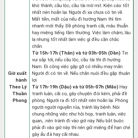
khó thành, cầu lộc, cầu tài mờ mịt. Kiện cáo tốt
nhất nên hoãn lại. Người đi xa chưa có tin về.
Mất tiền, mất của nếu đi hướng Nam thì tìm
nhanh mới thấy. Đề phòng tranh cãi, mâu thuẫn
hay miệng tiếng tầm thường. Việc làm chậm, lâu
la nhưng tốt nhất làm việc gì đều cần chắc
chắn.
Từ 15h-17h (Thân) và từ 03h-05h (Dần)
Tin
vui sắp tới, nếu cầu lộc, cầu tài thì đi hướng
Nam. Đi công việc gặp gỡ có nhiều may mắn.
Giờ xuất
Người đi có tin về. Nếu chăn nuôi đều gặp thuận
hành
lợi.
Theo Lý
Từ 17h-19h (Dậu) và từ 05h-07h (Mão)
Hay
Thuần
tranh luận, cãi cọ, gây chuyện đói kém, phải đề
Phong
phòng. Người ra đi tốt nhất nên hoãn lại. Phòng
người người nguyền rủa, tránh lây bệnh. Nói
chung những việc như hội họp, tranh luận, việc
quan,…nên tránh đi vào giờ này. Nếu bắt buộc
phải đi vào giờ này thì nên giữ miệng để hạn ché
gây ẩu đả hay cãi nhau.