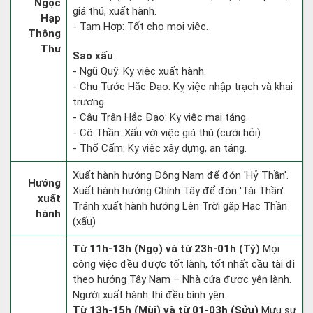
Ngọc
giá thú, xuất hành.
Hạp
- Tam Hợp: Tốt cho mọi việc.
Thông
Thư
Sao xấu
:
- Ngũ Quỹ: Kỵ việc xuất hành.
- Chu Tước Hắc Đạo: Kỵ việc nhập trạch và khai
trương.
- Câu Trận Hắc Đạo: Kỵ việc mai táng.
- Cô Thần: Xấu với việc giá thú (cưới hỏi).
- Thổ Cẩm: Kỵ việc xây dựng, an táng.
Xuất hành hướng Đông Nam để đón 'Hỷ Thần'.
Hướng
Xuất hành hướng Chính Tây để đón 'Tài Thần'.
xuất
Tránh xuất hành hướng Lên Trời gặp Hạc Thần
hành
(xấu)
Từ 11h-13h (Ngọ) và từ 23h-01h (Tý)
Mọi
công việc đều được tốt lành, tốt nhất cầu tài đi
theo hướng Tây Nam – Nhà cửa được yên lành.
Người xuất hành thì đều bình yên.
Từ 13h-15h (Mùi) và từ 01-03h (Sửu)
Mưu sự