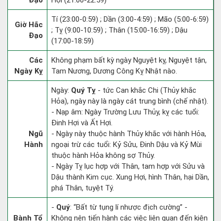
Đạo
Hợi (21:00-22:59)
Tí (23:00-0:59) ; Dần (3:00-4:59) ; Mão (5:00-6:59)
Giờ Hắc
; Tỵ (9:00-10:59) ; Thân (15:00-16:59) ; Dậu
Đạo
(17:00-18:59)
Các
Không phạm bất kỳ ngày Nguyệt kỵ, Nguyệt tận,
Ngày Kỵ
Tam Nương, Dương Công Kỵ Nhật nào.
Ngày:
Quý Tỵ
- tức Can khắc Chi (Thủy khắc
Hỏa), ngày này là ngày cát trung bình (chế nhật).
- Nạp âm: Ngày Trường Lưu Thủy, kỵ các tuổi:
Đinh Hợi và Ất Hợi.
Ngũ
- Ngày này thuộc hành Thủy khắc với hành Hỏa,
Hành
ngoại trừ các tuổi: Kỷ Sửu, Đinh Dậu và Kỷ Mùi
thuộc hành Hỏa không sợ Thủy.
- Ngày Tỵ lục hợp với Thân, tam hợp với Sửu và
Dậu thành Kim cục. Xung Hợi, hình Thân, hại Dần,
phá Thân, tuyệt Tý.
-
Quý
: “Bất từ tụng lí nhược địch cường” -
Bành Tổ
Không nên tiến hành các việc liên quan đến kiện