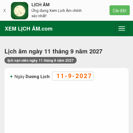
LỊCH ÂM
X
Ứng dụng Xem Lịch Âm chính
Cài đặt
xác nhất!
XEM LỊCH ÂM.com
Toggl
navig
Lịch âm ngày 11 tháng 9 năm 2027
lịch vạn niên ngày 11 tháng 9 năm 2027
11-9-2027
Ngày
Dương Lịch
: