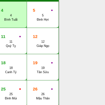
4
5
●
4
5
Bính Tuất
Đinh Hợi
11
●
12
11
12
Quý Tỵ
Giáp Ngọ
18
19
●
18
19
Canh Tý
Tân Sửu
25
●
26
●
25
26
Đinh Mùi
Mậu Thân