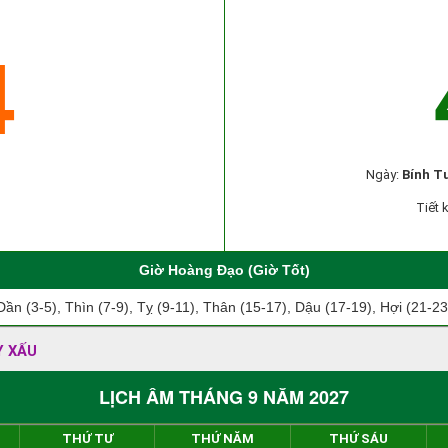
4
Ngày:
Bính T
Tiết 
Giờ Hoàng Đạo (Giờ Tốt)
Dần (3-5), Thìn (7-9), Tỵ (9-11), Thân (15-17), Dậu (17-19), Hợi (21-23
Y XẤU
LỊCH ÂM THÁNG 9 NĂM 2027
THỨ TƯ
THỨ NĂM
THỨ SÁU