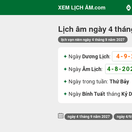
⌚ 
XEM LỊCH ÂM.com
Lịch âm ngày 4 thán
lịch vạn niên ngày 4 tháng 9 năm 2027
4-9-
Ngày
Dương Lịch
:
4-8-20
Ngày
Âm Lịch
:
Ngày trong tuần:
Thứ Bảy
Ngày
Bính Tuất
tháng
Kỷ 
ngày 4 tháng 9 năm 2027
ngày 4/9