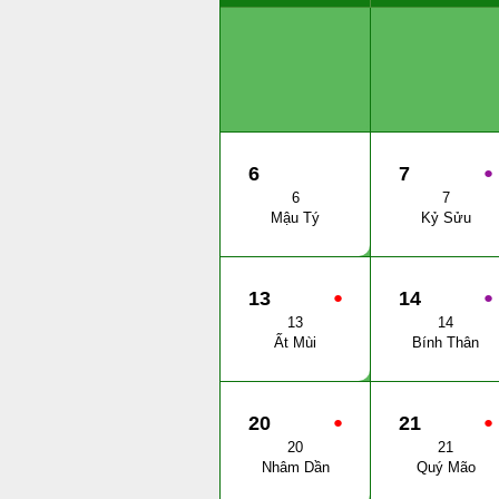
6
7
●
6
7
Mậu Tý
Kỷ Sửu
13
●
14
●
13
14
Ất Mùi
Bính Thân
20
●
21
●
20
21
Nhâm Dần
Quý Mão