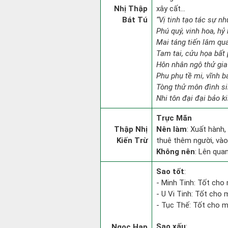
Nhị Thập
xây cất...
Bát Tú
“Vị tinh tạo tác sự nh
Phú quý, vinh hoa, hỷ 
Mai táng tiến lâm qua
Tam tai, cửu họa bất 
Hôn nhân ngộ thử gia
Phu phụ tề mi, vĩnh b
Tòng thử môn đình si
Nhi tôn đại đại bảo k
Trực Mãn
Thập Nhị
Nên làm
: Xuất hành,
Kiến Trừ
thuê thêm người, vào
Không nên
: Lên qua
Sao tốt
:
- Minh Tinh: Tốt cho 
- U Vi Tinh: Tốt cho m
- Tục Thế: Tốt cho mọ
Sao xấu
:
Ngọc Hạp