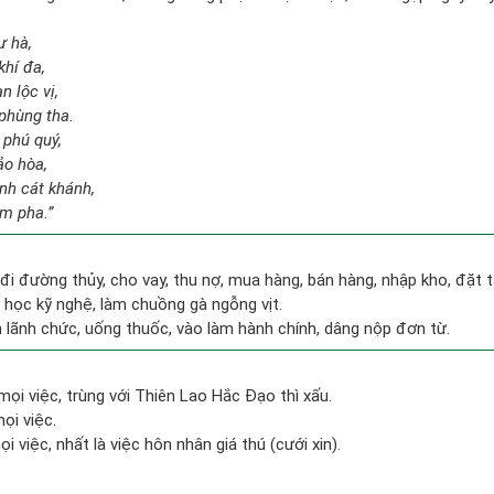
ư hà,
khí đa,
n lộc vị,
phùng tha.
 phú quý,
ảo hòa,
nh cát khánh,
im pha.”
 đi đường thủy, cho vay, thu nợ, mua hàng, bán hàng, nhập kho, đặt t
 học kỹ nghệ, làm chuồng gà ngỗng vịt.
n lãnh chức, uống thuốc, vào làm hành chính, dâng nộp đơn từ.
mọi việc, trùng với Thiên Lao Hắc Đạo thì xấu.
ọi việc.
i việc, nhất là việc hôn nhân giá thú (cưới xin).