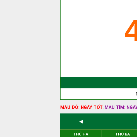
MÀU ĐỎ: NGÀY TỐT
MÀU TÍM: NGÀ
,
◄
THỨ HAI
THỨ BA