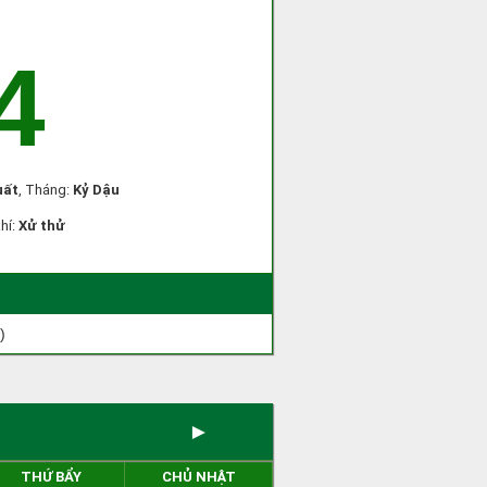
4
uất
, Tháng:
Kỷ Dậu
khí:
Xử thử
)
►
THỨ BẨY
CHỦ NHẬT