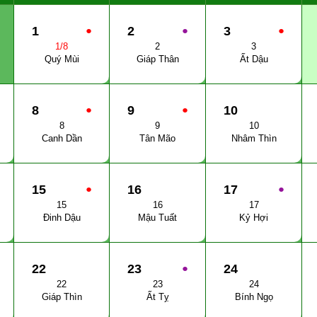
1
●
2
●
3
●
1/8
2
3
Quý Mùi
Giáp Thân
Ất Dậu
8
●
9
●
10
8
9
10
Canh Dần
Tân Mão
Nhâm Thìn
15
●
16
17
●
15
16
17
Đinh Dậu
Mậu Tuất
Kỷ Hợi
22
23
●
24
22
23
24
Giáp Thìn
Ất Tỵ
Bính Ngọ