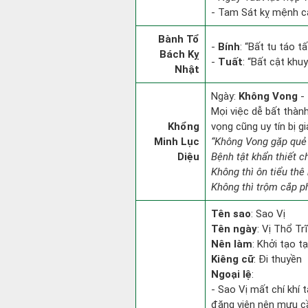
- Tam Sát kỵ mệnh cá
Bành Tổ
-
Bính
: “Bất tu táo 
Bách Kỵ
-
Tuất
: “Bất cật khu
Nhật
Ngày:
Không Vong
- 
Mọi việc dễ bất thành.
Khổng
vọng cũng uy tín bị 
Minh Lục
“Không Vong gặp quẻ
Diệu
Bệnh tật khẩn thiết 
Không thì ôn tiểu thê 
Không thì trộm cắp ph
Tên sao
: Sao Vị
Tên ngày
: Vị Thổ Tr
Nên làm
: Khởi tạo t
Kiêng cữ
: Đi thuyền
Ngoại lệ
:
- Sao Vị mất chí khí 
đăng viên nên mưu cầ