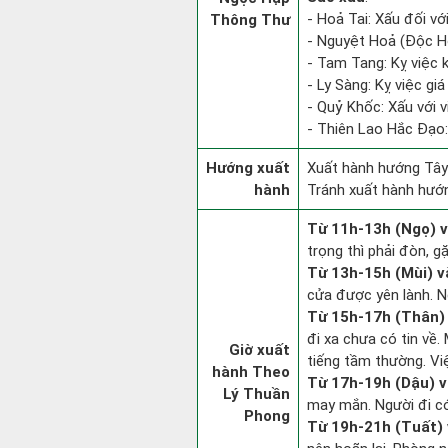
- Hoả Tai: Xấu đối với
Thông Thư
- Nguyệt Hoả (Độc Hỏ
- Tam Tang: Kỵ việc kh
- Ly Sàng: Kỵ việc giá
- Quỷ Khốc: Xấu với v
- Thiên Lao Hắc Đạo:
Hướng xuất
Xuất hành hướng Tây
hành
Tránh xuất hành hướ
Từ 11h-13h (Ngọ) v
trọng thì phải đòn, g
Từ 13h-15h (Mùi) v
cửa được yên lành. N
Từ 15h-17h (Thân) 
đi xa chưa có tin về
Giờ xuất
tiếng tầm thường. Vi
hành Theo
Từ 17h-19h (Dậu) v
Lý Thuần
may mắn. Người đi có 
Phong
Từ 19h-21h (Tuất) 