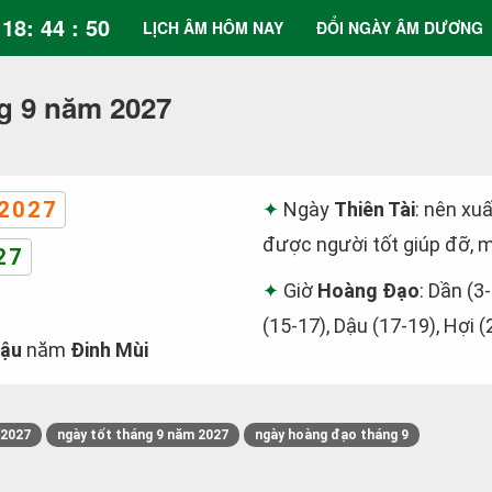
18: 44 : 51
LỊCH ÂM HÔM NAY
ĐỔI NGÀY ÂM DƯƠNG
g 9 năm 2027
2027
Ngày
Thiên Tài
: nên xuấ
được người tốt giúp đỡ, m
27
Giờ
Hoàng Đạo
: Dần (3-
(15-17), Dậu (17-19), Hợi (
Dậu
năm
Đinh Mùi
/2027
ngày tốt tháng 9 năm 2027
ngày hoàng đạo tháng 9