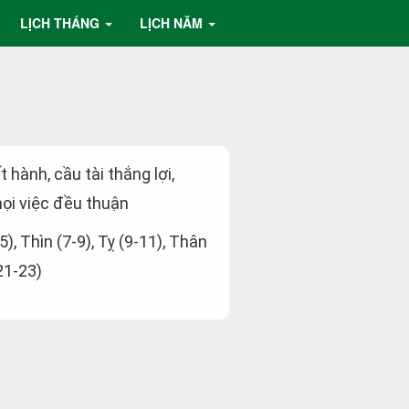
LỊCH THÁNG
LỊCH NĂM
t hành, cầu tài thắng lợi,
ọi việc đều thuận
5), Thìn (7-9), Tỵ (9-11), Thân
21-23)