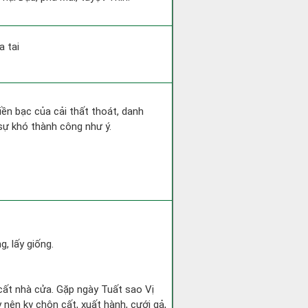
a tai
Tiền bạc của cải thất thoát, danh
sự khó thành công như ý.
g, lấy giống.
 cất nhà cửa. Gặp ngày Tuất sao Vị
ên kỵ chôn cất, xuất hành, cưới gả,