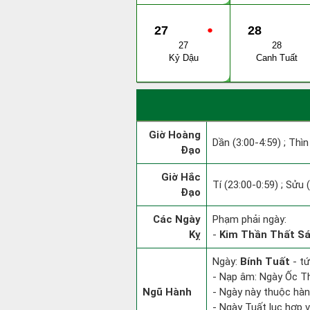
27
●
28
27
28
Kỷ Dậu
Canh Tuất
Giờ Hoàng
Dần (3:00-4:59) ; Thìn
Đạo
Giờ Hắc
Tí (23:00-0:59) ; Sửu 
Đạo
Các Ngày
Phạm phải ngày:
Kỵ
-
Kim Thần Thất Sá
Ngày:
Bính Tuất
- tứ
- Nạp âm: Ngày Ốc Th
Ngũ Hành
- Ngày này thuộc hàn
- Ngày Tuất lục hợp v