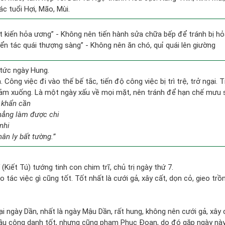
c tuổi Hợi, Mão, Mùi.
tất kiến hỏa ương” - Không nên tiến hành sửa chữa bếp để tránh bị hỏ
yển tác quái thượng sàng” - Không nên ăn chó, quỉ quái lên giường
tức ngày Hung.
 Công việc đi vào thế bế tắc, tiến độ công việc bị trì trệ, trở ngại. 
giảm xuống. Là một ngày xấu về mọi mặt, nên tránh để hạn chế mưu 
 khẩn cần
chẳng làm được chi
nhi
ân ly bất tường.”
ĩ (Kiết Tú) tướng tinh con chim trĩ, chủ trị ngày thứ 7.
ạo tác việc gì cũng tốt. Tốt nhất là cưới gả, xây cất, dọn cỏ, gieo trồn
tại ngày Dần, nhất là ngày Mậu Dần, rất hung, không nên cưới gả, xây
u công danh tốt, nhưng cũng phạm Phục Đoạn, do đó gặp ngày này n