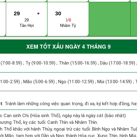
29
●
30
29
1/9
Tân Hợi
Nhâm Tý
XEM TỐT XẤU NGÀY 4 THÁNG 9
 (7:00-8:59) ; Tỵ (9:00-10:59) ; Thân (15:00-16:59) ; Dậu (17:00-18:59) 
(1:00-2:59) ; Mão (5:00-6:59) ; Ngọ (11:00-12:59) ; Mùi (13:00-14:59) ;
t
: Tránh làm những công việc quan trọng, đi xa, ký kết hợp đồng, hay
c Can sinh Chi (Hỏa sinh Thổ), ngày này là ngày cát (bảo nhật).
ượng Thổ, kỵ các tuổi: Canh Thìn và Nhâm Thìn.
h Thổ khắc với hành Thủy, ngoại trừ các tuổi: Bính Ngọ và Nhâm T
ới Mão, tam hợp với Dần và Ngọ thành Hỏa cục. Xung Thìn, hình Mùi, 