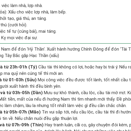
 việc làm nhà, lợp nhà.
a): Xấu cho việc lợp nhà, làm bếp.
ởi tạo, giá thú, an táng.
 thú (cưới hỏi).
iệc tế tự (cúng bái), mai táng.
 Kỵ mọi việc đại sự.
 Nam để đón 'Hỷ Thần'. Xuất hành hướng Chính Đông để đón 'Tài T
ng Tây Bắc gặp Hạc Thần (xấu)
à từ 23h-01h (Tý)
Cầu tài thì không có lợi, hoặc hay bị trái ý. Nếu 
ặp ma quỷ nên cúng tế thì mới an.
à từ 01-03h (Sửu)
Mọi công việc đều được tốt lành, tốt nhất cầu 
gười xuất hành thì đều bình yên.
và từ 03h-05h (Dần)
Mưu sự khó thành, cầu lộc, cầu tài mờ mịt. K
. Mất tiền, mất của nếu đi hướng Nam thì tìm nhanh mới thấy. Đề ph
ệc làm chậm, lâu la nhưng tốt nhất làm việc gì đều cần chắc chắn.
à từ 05h-07h (Mão)
Tin vui sắp tới, nếu cầu lộc, cầu tài thì đi hư
tin về. Nếu chăn nuôi đều gặp thuận lợi.
và từ 07h-09h (Thìn)
Hay tranh luận, cãi cọ, gây chuyện đói kém, 