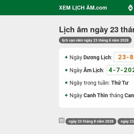
⌚ 
XEM LỊCH ÂM.com
Lịch âm ngày 23 thá
lịch vạn niên ngày 23 tháng 8 năm 2028
23-8
Ngày
Dương Lịch
:
4-7-20
Ngày
Âm Lịch
:
Ngày trong tuần:
Thứ Tư
Ngày
Canh Thìn
tháng
Can
ngày 23 tháng 8 năm 2028
ngày 23