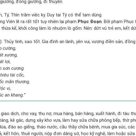
t giường, đóng giường, đi thuyền.
, Tý, Thìn trăm việc kỵ. Duy tại Tý có thể tạm dùng.
g Viên lẽ ra rất tốt tuy nhiên lại phạm
Phục Đoạn
. Bởi phạm Phục 
vụ thừa kế, khởi công làm lò nhuộm lò gốm. Nên: dứt vú trẻ em, kết dứ
 Thủy tinh, sao tốt. Gia đình an lành, yên vui, vượng điền sản, đồng
ao cường,
át xương,
t lợi,
n sơn cương.
hiêu tài cốc,
ốc mãn thương.
ộc vị,
úc an khang.”
 giao dịch, cho vay, thu nợ, mua hàng, bán hàng, xuất hành, đi tàu t
táng, kê gác, dựng xây kho vựa, làm hay sửa chữa phòng bếp, thờ p
 lúa, đào ao giếng, tháo nước, cầu thầy chữa bệnh, mua gia súc, các
gả, kết hôn, thuê người, nộp đơn dâng sớ, học kỹ nghệ, làm hoặc sửa 