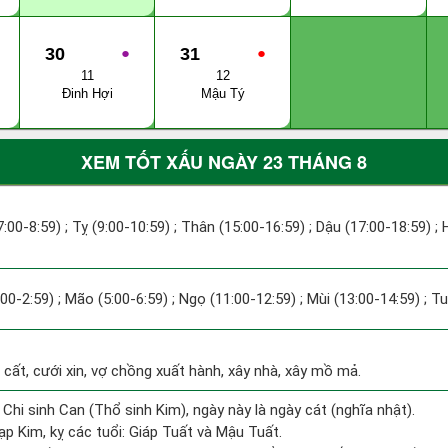
30
●
31
●
11
12
Đinh Hợi
Mậu Tý
XEM TỐT XẤU NGÀY 23 THÁNG 8
7:00-8:59) ; Tỵ (9:00-10:59) ; Thân (15:00-16:59) ; Dậu (17:00-18:59) ; 
:00-2:59) ; Mão (5:00-6:59) ; Ngọ (11:00-12:59) ; Mùi (13:00-14:59) ; T
 cất, cưới xin, vợ chồng xuất hành, xây nhà, xây mồ mả.
 Chi sinh Can (Thổ sinh Kim), ngày này là ngày cát (nghĩa nhật).
p Kim, kỵ các tuổi: Giáp Tuất và Mậu Tuất.