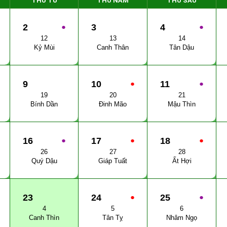
THỨ TƯ
THỨ NĂM
THỨ SÁU
2
●
3
4
●
12
13
14
Kỷ Mùi
Canh Thân
Tân Dậu
9
10
●
11
●
19
20
21
Bính Dần
Đinh Mão
Mậu Thìn
16
●
17
●
18
●
26
27
28
Quý Dậu
Giáp Tuất
Ất Hợi
23
24
●
25
●
4
5
6
Canh Thìn
Tân Tỵ
Nhâm Ngọ