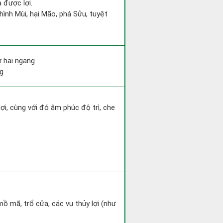
 được lợi.
hình Mùi, hại Mão, phá Sửu, tuyệt
ư hại ngang
ng
lợi, cùng với đó âm phúc độ trì, che
mồ mã, trổ cửa, các vụ thủy lợi (như