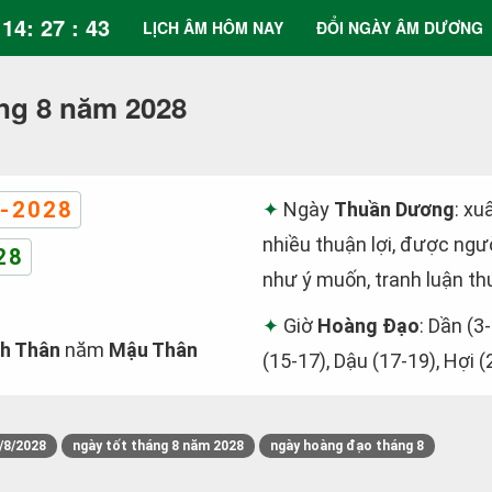
14: 27 : 44
LỊCH ÂM HÔM NAY
ĐỔI NGÀY ÂM DƯƠNG
ng 8 năm 2028
-2028
Ngày
Thuần Dương
: xu
nhiều thuận lợi, được ngườ
28
như ý muốn, tranh luận th
Giờ
Hoàng Đạo
: Dần (3-
h Thân
năm
Mậu Thân
(15-17), Dậu (17-19), Hợi (
/8/2028
ngày tốt tháng 8 năm 2028
ngày hoàng đạo tháng 8