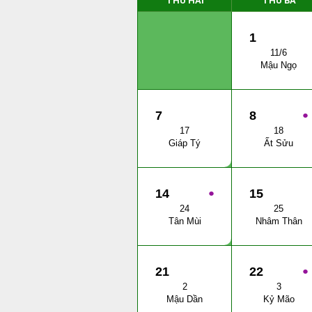
THỨ HAI
THỨ BA
1
11/6
Mậu Ngọ
7
8
●
17
18
Giáp Tý
Ất Sửu
14
●
15
24
25
Tân Mùi
Nhâm Thân
21
22
●
2
3
Mậu Dần
Kỷ Mão