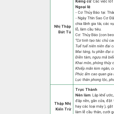
Kiêng cữ
: Các việc ló
Ngoại lệ
:
- Cơ Thủy Báo tại: Thân
- Ngày Thìn Sao Cơ Đăn
chia lãnh gia tài, các 
Nhị Thập
lỗ, làm cầu tiêu.
Bát Tú
Cơ: Thủy Báo (con beo):
“Cơ tinh tạo tác chủ c
Tuế tuế niên niên đại c
Mai táng, tu phần đại cá
Điền tàm, ngưu mã biế
Khai môn, phóng thủy c
Khiếp mãn kim ngân, c
Phúc ấm cao quan gia l
Lục thân phong lộc, ph
Trực Thành
Nên làm
: Lập khế ước,
đắp nền, gắn cửa, đặt 
Thập Nhị
hay các loại máy ), gặt
Kiến Trừ
làm lễ cầu thân, cưới 