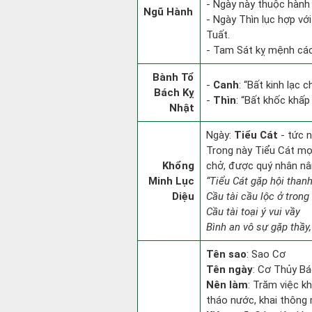
- Ngày này thuộc hành 
Ngũ Hành
- Ngày Thìn lục hợp vớ
Tuất.
- Tam Sát kỵ mệnh các 
Bành Tổ
-
Canh
: “Bất kinh lạc
Bách Kỵ
-
Thìn
: “Bất khốc khấp
Nhật
Ngày:
Tiểu Cát
- tức n
Trong này Tiểu Cát mọi 
Khổng
chở, được quý nhân nâ
Minh Lục
“Tiểu Cát gặp hội thanh
Diệu
Cầu tài cầu lộc ở trong
Cầu tài toại ý vui vầy
Bình an vô sự gặp thầy,
Tên sao
: Sao Cơ
Tên ngày
: Cơ Thủy Bá
Nên làm
: Trăm việc kh
tháo nước, khai thông 