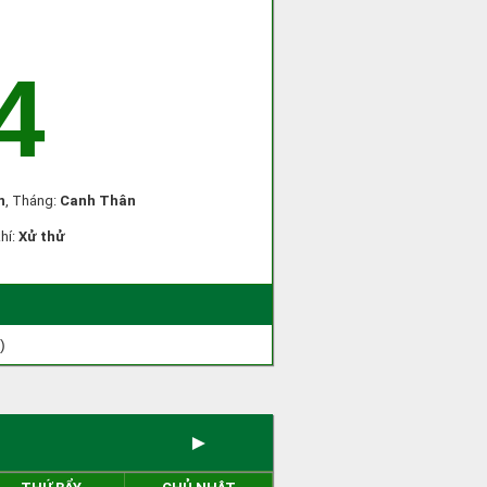
4
n
, Tháng:
Canh Thân
khí:
Xử thử
)
►