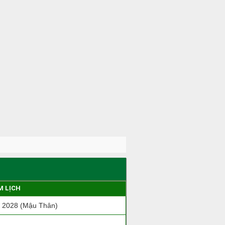
M LỊCH
 2028 (Mậu Thân)