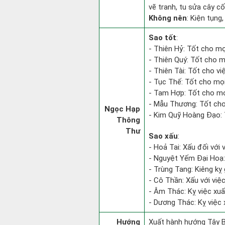
vẽ tranh, tu sửa cây cối
Không nên
: Kiện tụng,
Sao tốt
:
- Thiên Hỷ: Tốt cho mọi
- Thiên Quý: Tốt cho m
- Thiên Tài: Tốt cho việ
- Tục Thế: Tốt cho mọi 
- Tam Hợp: Tốt cho mọ
- Mẫu Thương: Tốt cho 
Ngọc Hạp
- Kim Quỹ Hoàng Đạo: T
Thông
Thư
Sao xấu
:
- Hoả Tai: Xấu đối với 
- Nguyệt Yếm Đại Hoạ: X
- Trùng Tang: Kiêng kỵ 
- Cô Thần: Xấu với việc 
- Âm Thác: Kỵ việc xuất
- Dương Thác: Kỵ việc x
Hướng
Xuất hành hướng Tây B