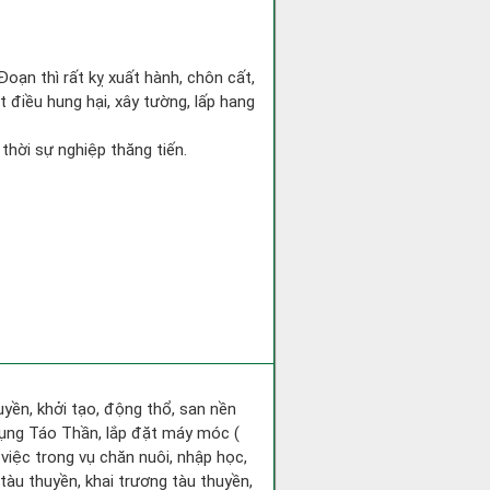
Đoạn thì rất kỵ xuất hành, chôn cất,
t điều hung hại, xây tường, lấp hang
 thời sự nghiệp thăng tiến.
huyền, khởi tạo, động thổ, san nền
hụng Táo Thần, lắp đặt máy móc (
 việc trong vụ chăn nuôi, nhập học,
tàu thuyền, khai trương tàu thuyền,