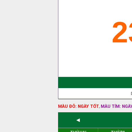
2
MÀU ĐỎ: NGÀY TỐT
MÀU TÍM: NGÀ
,
◄