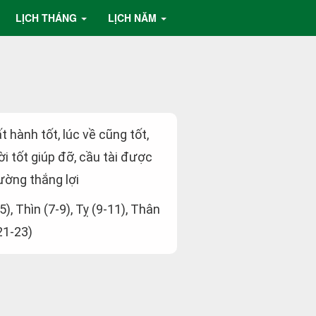
LỊCH THÁNG
LỊCH NĂM
ất hành tốt, lúc về cũng tốt,
i tốt giúp đỡ, cầu tài được
ường thắng lợi
5), Thìn (7-9), Tỵ (9-11), Thân
21-23)