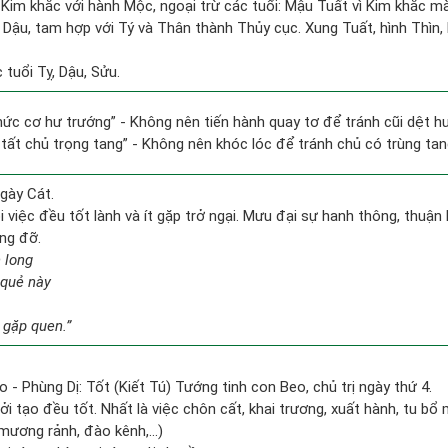
Kim khắc với hành Mộc, ngoại trừ các tuổi: Mậu Tuất vì Kim khắc mà
i Dậu, tam hợp với Tý và Thân thành Thủy cục. Xung Tuất, hình Thìn, 
tuổi Tỵ, Dậu, Sửu.
 chức cơ hư trướng” - Không nên tiến hành quay tơ để tránh cũi dệt h
 tất chủ trọng tang” - Không nên khóc lóc để tránh chủ có trùng ta
gày Cát.
việc đều tốt lành và ít gặp trở ngại. Mưu đại sự hanh thông, thuận 
ng đỡ.
 long
 quẻ này
 gặp quen.”
o - Phùng Dị: Tốt (Kiết Tú) Tướng tinh con Beo, chủ trị ngày thứ 4.
ởi tạo đều tốt. Nhất là việc chôn cất, khai trương, xuất hành, tu bổ 
mương rảnh, đào kênh,...)