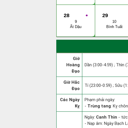
28
●
29
9
10
Ất Dậu
Bính Tuất
Giờ
Hoàng
Dần (3:00-4:59) ; Thìn (
Đạo
Giờ Hắc
Tí (23:00-0:59) ; Sửu (1
Đạo
Các Ngày
Phạm phải ngày:
Kỵ
-
Trùng tang
: Kỵ chôn
Ngày:
Canh Thìn
- tức
- Nạp âm: Ngày Bạch Lạ