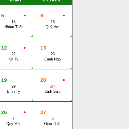
THỨ BẨY
CHỦ NHẬT
5
●
6
●
15
16
Nhâm Tuất
Quý Hợi
12
●
13
22
23
Kỷ Tỵ
Canh Ngọ
19
20
●
29
1/7
Bính Tý
Đinh Sửu
26
●
27
7
8
Quý Mùi
Giáp Thân