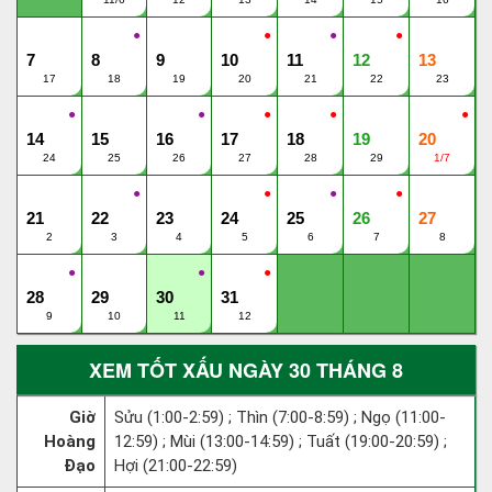
●
●
●
●
7
8
9
10
11
12
13
17
18
19
20
21
22
23
●
●
●
●
●
14
15
16
17
18
19
20
24
25
26
27
28
29
1/7
●
●
●
●
21
22
23
24
25
26
27
2
3
4
5
6
7
8
●
●
●
28
29
30
31
9
10
11
12
XEM TỐT XẤU NGÀY 30 THÁNG 8
Giờ
Sửu (1:00-2:59) ; Thìn (7:00-8:59) ; Ngọ (11:00-
Hoàng
12:59) ; Mùi (13:00-14:59) ; Tuất (19:00-20:59) ;
Đạo
Hợi (21:00-22:59)