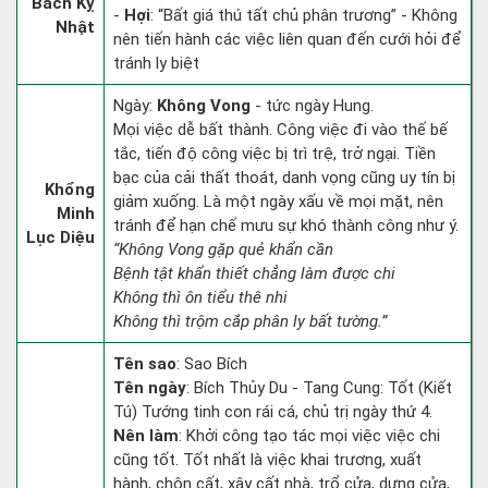
Bách Kỵ
-
Hợi
: “Bất giá thú tất chủ phân trương” - Không
Nhật
nên tiến hành các việc liên quan đến cưới hỏi để
tránh ly biệt
Ngày:
Không Vong
- tức ngày Hung.
Mọi việc dễ bất thành. Công việc đi vào thế bế
tắc, tiến độ công việc bị trì trệ, trở ngại. Tiền
bạc của cải thất thoát, danh vọng cũng uy tín bị
Khổng
giảm xuống. Là một ngày xấu về mọi mặt, nên
Minh
tránh để hạn chế mưu sự khó thành công như ý.
Lục Diệu
“Không Vong gặp quẻ khẩn cần
Bệnh tật khẩn thiết chẳng làm được chi
Không thì ôn tiểu thê nhi
Không thì trộm cắp phân ly bất tường.”
Tên sao
: Sao Bích
Tên ngày
: Bích Thủy Du - Tang Cung: Tốt (Kiết
Tú) Tướng tinh con rái cá, chủ trị ngày thứ 4.
Nên làm
: Khởi công tạo tác mọi việc việc chi
cũng tốt. Tốt nhất là việc khai trương, xuất
hành, chôn cất, xây cất nhà, trổ cửa, dựng cửa,