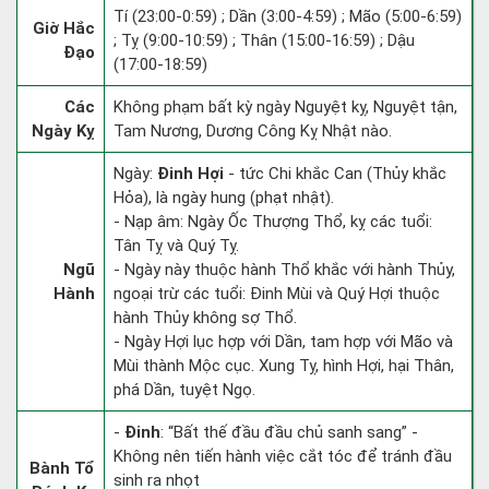
Tí (23:00-0:59) ; Dần (3:00-4:59) ; Mão (5:00-6:59)
Giờ Hắc
; Tỵ (9:00-10:59) ; Thân (15:00-16:59) ; Dậu
Đạo
(17:00-18:59)
Các
Không phạm bất kỳ ngày Nguyệt kỵ, Nguyệt tận,
Ngày Kỵ
Tam Nương, Dương Công Kỵ Nhật nào.
Ngày:
Đinh Hợi
- tức Chi khắc Can (Thủy khắc
Hỏa), là ngày hung (phạt nhật).
- Nạp âm: Ngày Ốc Thượng Thổ, kỵ các tuổi:
Tân Tỵ và Quý Tỵ.
Ngũ
- Ngày này thuộc hành Thổ khắc với hành Thủy,
Hành
ngoại trừ các tuổi: Đinh Mùi và Quý Hợi thuộc
hành Thủy không sợ Thổ.
- Ngày Hợi lục hợp với Dần, tam hợp với Mão và
Mùi thành Mộc cục. Xung Tỵ, hình Hợi, hại Thân,
phá Dần, tuyệt Ngọ.
-
Đinh
: “Bất thế đầu đầu chủ sanh sang” -
Không nên tiến hành việc cắt tóc để tránh đầu
Bành Tổ
sinh ra nhọt