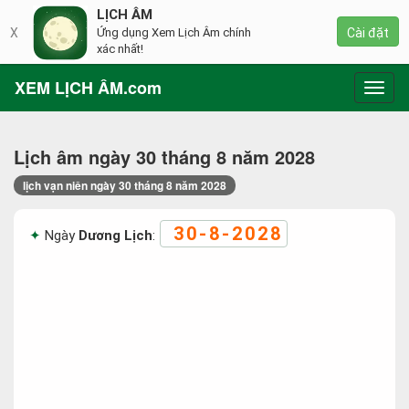
LỊCH ÂM
X
Ứng dụng Xem Lịch Âm chính
Cài đặt
xác nhất!
XEM LỊCH ÂM.com
Toggl
navig
Lịch âm ngày 30 tháng 8 năm 2028
lịch vạn niên ngày 30 tháng 8 năm 2028
30-8-2028
Ngày
Dương Lịch
: