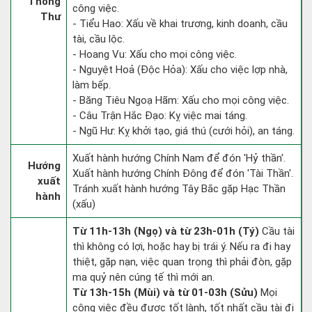
Thông
công việc.
Thư
- Tiểu Hao: Xấu về khai trương, kinh doanh, cầu
tài, cầu lộc.
- Hoang Vu: Xấu cho mọi công việc.
- Nguyệt Hoả (Độc Hỏa): Xấu cho việc lợp nhà,
làm bếp.
- Băng Tiêu Ngoạ Hãm: Xấu cho mọi công việc.
- Câu Trận Hắc Đạo: Kỵ việc mai táng.
- Ngũ Hư: Kỵ khởi tạo, giá thú (cưới hỏi), an táng.
Xuất hành hướng Chính Nam để đón 'Hỷ thần'.
Hướng
Xuất hành hướng Chính Đông để đón 'Tài Thần'.
xuất
Tránh xuất hành hướng Tây Bắc gặp Hạc Thần
hành
(xấu)
Từ 11h-13h (Ngọ) và từ 23h-01h (Tý)
Cầu tài
thì không có lợi, hoặc hay bị trái ý. Nếu ra đi hay
thiệt, gặp nạn, việc quan trọng thì phải đòn, gặp
ma quỷ nên cúng tế thì mới an.
Từ 13h-15h (Mùi) và từ 01-03h (Sửu)
Mọi
công việc đều được tốt lành, tốt nhất cầu tài đi