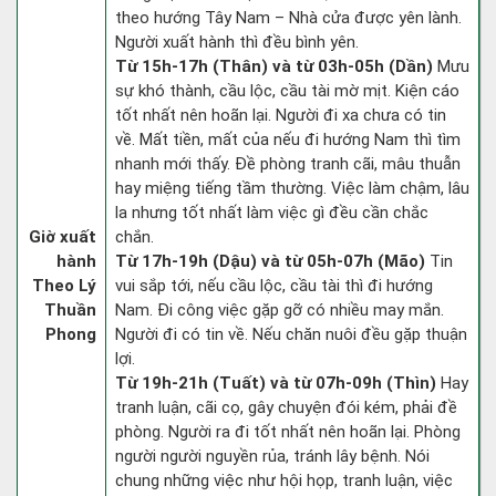
theo hướng Tây Nam – Nhà cửa được yên lành.
Người xuất hành thì đều bình yên.
Từ 15h-17h (Thân) và từ 03h-05h (Dần)
Mưu
sự khó thành, cầu lộc, cầu tài mờ mịt. Kiện cáo
tốt nhất nên hoãn lại. Người đi xa chưa có tin
về. Mất tiền, mất của nếu đi hướng Nam thì tìm
nhanh mới thấy. Đề phòng tranh cãi, mâu thuẫn
hay miệng tiếng tầm thường. Việc làm chậm, lâu
la nhưng tốt nhất làm việc gì đều cần chắc
Giờ xuất
chắn.
hành
Từ 17h-19h (Dậu) và từ 05h-07h (Mão)
Tin
Theo Lý
vui sắp tới, nếu cầu lộc, cầu tài thì đi hướng
Thuần
Nam. Đi công việc gặp gỡ có nhiều may mắn.
Phong
Người đi có tin về. Nếu chăn nuôi đều gặp thuận
lợi.
Từ 19h-21h (Tuất) và từ 07h-09h (Thìn)
Hay
tranh luận, cãi cọ, gây chuyện đói kém, phải đề
phòng. Người ra đi tốt nhất nên hoãn lại. Phòng
người người nguyền rủa, tránh lây bệnh. Nói
chung những việc như hội họp, tranh luận, việc