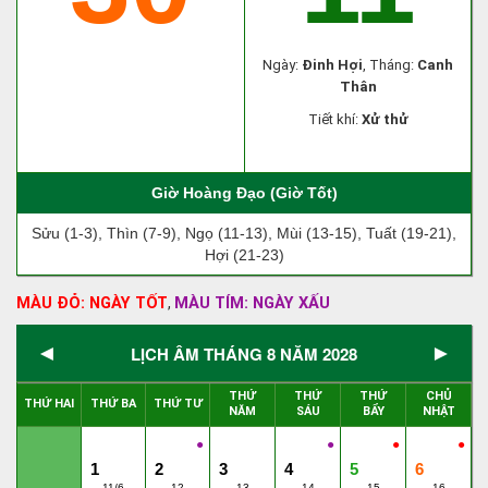
Ngày:
Đinh Hợi
, Tháng:
Canh
Thân
Tiết khí:
Xử thử
Giờ Hoàng Đạo (Giờ Tốt)
Sửu (1-3), Thìn (7-9), Ngọ (11-13), Mùi (13-15), Tuất (19-21),
Hợi (21-23)
MÀU ĐỎ: NGÀY TỐT
MÀU TÍM: NGÀY XẤU
,
◄
►
LỊCH ÂM THÁNG 8 NĂM 2028
THỨ
THỨ
THỨ
CHỦ
THỨ HAI
THỨ BA
THỨ TƯ
NĂM
SÁU
BẨY
NHẬT
●
●
●
●
1
2
3
4
5
6
11/6
12
13
14
15
16