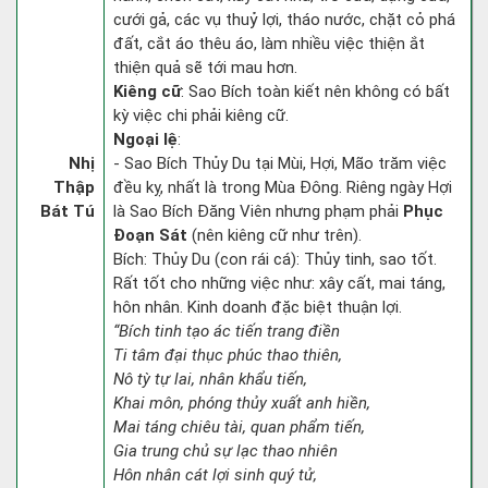
cưới gả, các vụ thuỷ lợi, tháo nước, chặt cỏ phá
đất, cắt áo thêu áo, làm nhiều việc thiện ắt
thiện quả sẽ tới mau hơn.
Kiêng cữ
: Sao Bích toàn kiết nên không có bất
kỳ việc chi phải kiêng cữ.
Ngoại lệ
:
Nhị
- Sao Bích Thủy Du tại Mùi, Hợi, Mão trăm việc
Thập
đều kỵ, nhất là trong Mùa Đông. Riêng ngày Hợi
Bát Tú
là Sao Bích Đăng Viên nhưng phạm phải
Phục
Đoạn Sát
(nên kiêng cữ như trên).
Bích: Thủy Du (con rái cá): Thủy tinh, sao tốt.
Rất tốt cho những việc như: xây cất, mai táng,
hôn nhân. Kinh doanh đặc biệt thuận lợi.
“Bích tinh tạo ác tiến trang điền
Ti tâm đại thục phúc thao thiên,
Nô tỳ tự lai, nhân khẩu tiến,
Khai môn, phóng thủy xuất anh hiền,
Mai táng chiêu tài, quan phẩm tiến,
Gia trung chủ sự lạc thao nhiên
Hôn nhân cát lợi sinh quý tử,