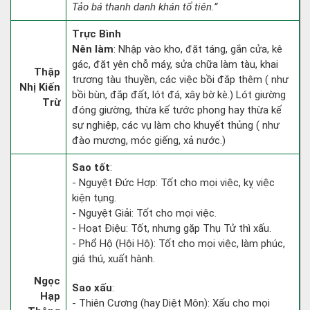
Tảo bá thanh danh khán tổ tiên.”
Trực Bình
Nên làm
: Nhập vào kho, đặt táng, gắn cửa, kê
gác, đặt yên chỗ máy, sửa chữa làm tàu, khai
Thập
trương tàu thuyền, các việc bồi đắp thêm ( như
Nhị Kiến
bồi bùn, đắp đất, lót đá, xây bờ kè.) Lót giường
Trừ
đóng giường, thừa kế tước phong hay thừa kế
sự nghiệp, các vụ làm cho khuyết thủng ( như
đào mương, móc giếng, xả nước.)
Sao tốt
:
- Nguyệt Đức Hợp: Tốt cho mọi việc, kỵ việc
kiện tụng.
- Nguyệt Giải: Tốt cho mọi việc.
- Hoạt Điệu: Tốt, nhưng gặp Thụ Tử thì xấu.
- Phổ Hộ (Hội Hộ): Tốt cho mọi việc, làm phúc,
giá thú, xuất hành.
Ngọc
Sao xấu
:
Hạp
- Thiên Cương (hay Diệt Môn): Xấu cho mọi