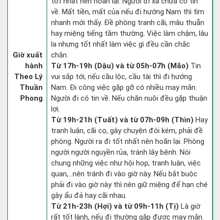
tốt nhất nên hoãn lại. Người đi xa chưa có tin
về. Mất tiền, mất của nếu đi hướng Nam thì tìm
nhanh mới thấy. Đề phòng tranh cãi, mâu thuẫn
hay miệng tiếng tầm thường. Việc làm chậm, lâu
la nhưng tốt nhất làm việc gì đều cần chắc
Giờ xuất
chắn.
hành
Từ 17h-19h (Dậu) và từ 05h-07h (Mão)
Tin
Theo Lý
vui sắp tới, nếu cầu lộc, cầu tài thì đi hướng
Thuần
Nam. Đi công việc gặp gỡ có nhiều may mắn.
Phong
Người đi có tin về. Nếu chăn nuôi đều gặp thuận
lợi.
Từ 19h-21h (Tuất) và từ 07h-09h (Thìn)
Hay
tranh luận, cãi cọ, gây chuyện đói kém, phải đề
phòng. Người ra đi tốt nhất nên hoãn lại. Phòng
người người nguyền rủa, tránh lây bệnh. Nói
chung những việc như hội họp, tranh luận, việc
quan,…nên tránh đi vào giờ này. Nếu bắt buộc
phải đi vào giờ này thì nên giữ miệng để hạn ché
gây ẩu đả hay cãi nhau.
Từ 21h-23h (Hợi) và từ 09h-11h (Tị)
Là giờ
rất tốt lành, nếu đi thường gặp được may mắn.