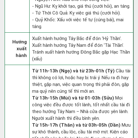
- Ngũ Hư: Kỵ khởi tạo, giá thú (cưới hỏi), an táng.
- Tứ Thời Cô Quả: Kỵ việc giá thú (cưới hỏi).
- Quỷ Khốc: Xấu với việc tế tự (cúng bái), mai
táng.
Xuất hành hướng Tây Bắc để đón 'Hỷ Thần'.
Hướng
Xuất hành hướng Tây Nam để đón 'Tài Thần'.
xuất
Tránh xuất hành hướng Đông Bắc gặp Hạc Thần
hành
(xấu)
Từ 11h-13h (Ngọ) và từ 23h-01h (Tý)
Cầu tài
thì không có lợi, hoặc hay bị trái ý. Nếu ra đi hay
thiệt, gặp nạn, việc quan trọng thì phải đòn, gặp
ma quỷ nên cúng tế thì mới an.
Từ 13h-15h (Mùi) và từ 01-03h (Sửu)
Mọi
công việc đều được tốt lành, tốt nhất cầu tài đi
theo hướng Tây Nam – Nhà cửa được yên lành.
Người xuất hành thì đều bình yên.
Từ 15h-17h (Thân) và từ 03h-05h (Dần)
Mưu
sự khó thành, cầu lộc, cầu tài mờ mịt. Kiện cáo