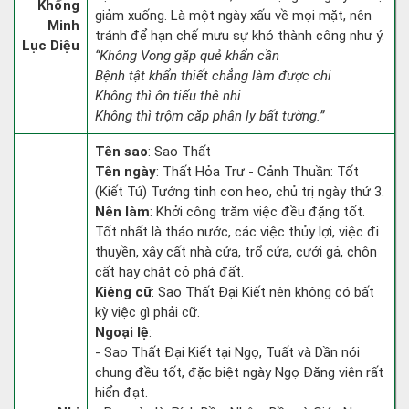
Khổng
giảm xuống. Là một ngày xấu về mọi mặt, nên
Minh
tránh để hạn chế mưu sự khó thành công như ý.
Lục Diệu
“Không Vong gặp quẻ khẩn cần
Bệnh tật khẩn thiết chẳng làm được chi
Không thì ôn tiểu thê nhi
Không thì trộm cắp phân ly bất tường.”
Tên sao
: Sao Thất
Tên ngày
: Thất Hỏa Trư - Cảnh Thuần: Tốt
(Kiết Tú) Tướng tinh con heo, chủ trị ngày thứ 3.
Nên làm
: Khởi công trăm việc đều đặng tốt.
Tốt nhất là tháo nước, các việc thủy lợi, việc đi
thuyền, xây cất nhà cửa, trổ cửa, cưới gả, chôn
cất hay chặt cỏ phá đất.
Kiêng cữ
: Sao Thất Đại Kiết nên không có bất
kỳ việc gì phải cữ.
Ngoại lệ
:
- Sao Thất Đại Kiết tại Ngọ, Tuất và Dần nói
chung đều tốt, đặc biệt ngày Ngọ Đăng viên rất
hiển đạt.