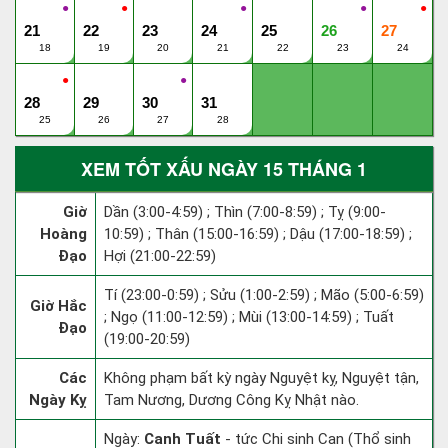
●
●
●
●
●
21
22
23
24
25
26
27
18
19
20
21
22
23
24
●
●
28
29
30
31
25
26
27
28
XEM TỐT XẤU NGÀY 15 THÁNG 1
Giờ
Dần (3:00-4:59) ; Thìn (7:00-8:59) ; Tỵ (9:00-
Hoàng
10:59) ; Thân (15:00-16:59) ; Dậu (17:00-18:59) ;
Đạo
Hợi (21:00-22:59)
Tí (23:00-0:59) ; Sửu (1:00-2:59) ; Mão (5:00-6:59)
Giờ Hắc
; Ngọ (11:00-12:59) ; Mùi (13:00-14:59) ; Tuất
Đạo
(19:00-20:59)
Các
Không phạm bất kỳ ngày Nguyệt kỵ, Nguyệt tận,
Ngày Kỵ
Tam Nương, Dương Công Kỵ Nhật nào.
Ngày:
Canh Tuất
- tức Chi sinh Can (Thổ sinh