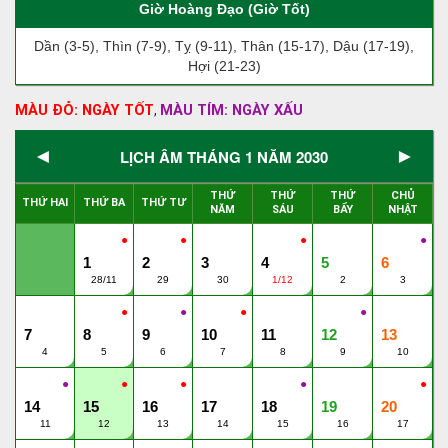
Giờ Hoàng Đạo (Giờ Tốt)
Dần (3-5), Thìn (7-9), Tỵ (9-11), Thân (15-17), Dậu (17-19),
Hợi (21-23)
MÀU ĐỎ: NGÀY TỐT
MÀU TÍM: NGÀY XẤU
,
◄
►
LỊCH ÂM THÁNG 1 NĂM 2030
THỨ
THỨ
THỨ
CHỦ
THỨ HAI
THỨ BA
THỨ TƯ
NĂM
SÁU
BẨY
NHẬT
●
●
●
●
1
2
3
4
5
6
28/11
29
30
1/12
2
3
●
●
●
●
7
8
9
10
11
12
13
4
5
6
7
8
9
10
●
●
●
●
●
14
15
16
17
18
19
20
11
12
13
14
15
16
17