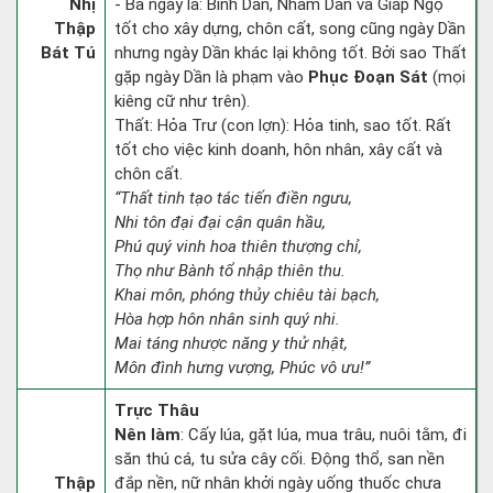
Nhị
- Ba ngày là: Bính Dần, Nhâm Dần và Giáp Ngọ
Thập
tốt cho xây dựng, chôn cất, song cũng ngày Dần
Bát Tú
nhưng ngày Dần khác lại không tốt. Bởi sao Thất
gặp ngày Dần là phạm vào
Phục Đoạn Sát
(mọi
kiêng cữ như trên).
Thất: Hỏa Trư (con lợn): Hỏa tinh, sao tốt. Rất
tốt cho việc kinh doanh, hôn nhân, xây cất và
chôn cất.
“Thất tinh tạo tác tiến điền ngưu,
Nhi tôn đại đại cận quân hầu,
Phú quý vinh hoa thiên thượng chỉ,
Thọ như Bành tổ nhập thiên thu.
Khai môn, phóng thủy chiêu tài bạch,
Hòa hợp hôn nhân sinh quý nhi.
Mai táng nhược năng y thử nhật,
Môn đình hưng vượng, Phúc vô ưu!”
Trực Thâu
Nên làm
: Cấy lúa, gặt lúa, mua trâu, nuôi tằm, đi
săn thú cá, tu sửa cây cối. Động thổ, san nền
Thập
đắp nền, nữ nhân khởi ngày uống thuốc chưa