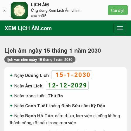
LỊCH ÂM
X
Ứng dụng Xem Lịch Âm chính
Cài đặt
xác nhất!
XEM LỊCH ÂM.com
Toggl
navig
Lịch âm ngày 15 tháng 1 năm 2030
lịch vạn niên ngày 15 tháng 1 năm 2030
15-1-2030
Ngày
Dương Lịch
:
12-12-2029
Ngày
Âm Lịch
:
Ngày trong tuần:
Thứ Ba
Ngày
Canh Tuất
tháng
Đinh Sửu
năm
Kỷ Dậu
Ngày
Bạch Hổ Túc
: cấm đi xa, làm việc gì cũng không
thành công, rất xấu trong mọi việc