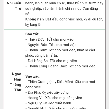
Nhị Kiến
bệnh, lên quan lãnh chức, thừa kế chức tước hay
Trừ
sự nghiệp, vào làm hành chính, nộp đơn dâng
sớ.
Không nên
: Bắt đầu công việc mới, kỵ đi du lịch,
kỵ tang lễ.
Sao tốt
:
- Thiên Đức: Tốt cho mọi việc.
- Nguyệt Đức: Tốt cho mọi việc.
- Thánh Tâm: Tốt cho mọi việc, nhất là cầu
phúc, cúng bái tế tự.
- Đại Hồng Sa: Tốt cho mọi việc.
- Thanh Long Hoàng Đạo: Tốt cho mọi việc.
Ngọc
Sao xấu
:
Hạp
- Thiên Cương (hay Diệt Môn): Xấu cho mọi
Thông
công việc.
Thư
- Địa Phá: Kỵ việc xây dựng.
- Hoang Vu: Xấu cho mọi công việc.
- Ngũ Quỹ: Kỵ việc xuất hành.
- Nguyệt Hình: Xấu cho mọi công việc.