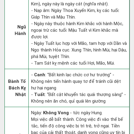
Kim), ngày này là ngày cát (nghĩa nhật).
- Nạp âm: Ngày Thoa Xuyến Kim, kỵ các tuổi:
Giáp Thìn và Mậu Thìn.
- Ngày này thuộc hành Kim khắc với hành Mộc,
Ngũ
ngoại trừ các tuổi: Mậu Tuất vì Kim khắc mà
Hành
được lợi.
- Ngày Tuất lục hợp với Mão, tam hợp với Dần và
Ngọ thành Hỏa cục. Xung Thìn, hình Mùi, hại Dậu,
phá Mùi, tuyệt Thìn.
- Tam Sát kỵ mệnh các tuổi Hợi, Mão, Mùi.
-
Canh
: “Bất kinh lạc chức cơ hư trướng” -
Bành Tổ
Không nên tiến hành quay tơ để tránh cũi dệt
Bách Kỵ
hư hại ngang
Nhật
-
Tuất
: “Bất cật khuyển tác quái thượng sàng” -
Không nên ăn chó, quỉ quái lên giường
Ngày:
Không Vong
- tức ngày Hung.
Mọi việc dễ bất thành. Công việc đi vào thế bế
tắc, tiến độ công việc bị trì trệ, trở ngại. Tiền
bạc của cải thất thoát, danh vọng cũng uy tín bị