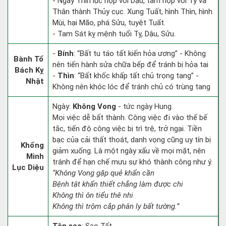
- Ngày Thìn lục hợp với Dậu, tam hợp với Tý và
Thân thành Thủy cục. Xung Tuất, hình Thìn, hình
Mùi, hại Mão, phá Sửu, tuyệt Tuất.
- Tam Sát kỵ mệnh tuổi Tỵ, Dậu, Sửu.
-
Bính
: “Bất tu táo tất kiến hỏa ương” - Không
Bành Tổ
nên tiến hành sửa chữa bếp để tránh bị hỏa tai
Bách Kỵ
-
Thìn
: “Bất khốc khấp tất chủ trọng tang” -
Nhật
Không nên khóc lóc để tránh chủ có trùng tang
Ngày:
Không Vong
- tức ngày Hung.
Mọi việc dễ bất thành. Công việc đi vào thế bế
tắc, tiến độ công việc bị trì trệ, trở ngại. Tiền
bạc của cải thất thoát, danh vọng cũng uy tín bị
Khổng
giảm xuống. Là một ngày xấu về mọi mặt, nên
Minh
tránh để hạn chế mưu sự khó thành công như ý.
Lục Diệu
“Không Vong gặp quẻ khẩn cần
Bệnh tật khẩn thiết chẳng làm được chi
Không thì ôn tiểu thê nhi
Không thì trộm cắp phân ly bất tường.”