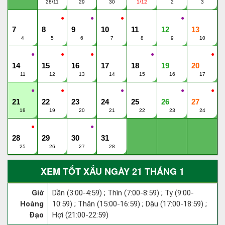
28/11
29
30
1/12
2
3
●
●
●
●
7
8
9
10
11
12
13
4
5
6
7
8
9
10
●
●
●
●
●
14
15
16
17
18
19
20
11
12
13
14
15
16
17
●
●
●
●
●
21
22
23
24
25
26
27
18
19
20
21
22
23
24
●
●
28
29
30
31
25
26
27
28
XEM TỐT XẤU NGÀY 21 THÁNG 1
Giờ
Dần (3:00-4:59) ; Thìn (7:00-8:59) ; Tỵ (9:00-
Hoàng
10:59) ; Thân (15:00-16:59) ; Dậu (17:00-18:59) ;
Đạo
Hợi (21:00-22:59)