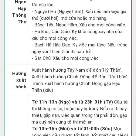
Ngọc
tài, cầu lộc.
Hạp
- Nguyệt Hư (Nguyệt Sát): Xấu nếu làm việc giá
Thông
thú (cưới hỏi), mở cửa hoặc mở hàng.
Thư
- Băng Tiêu Ngoạ Hãm: Xấu cho mọi công việc.
- Hà khôi, Cẩu Giảo: Kỵ khởi công xây nhà cửa,
xấu cho mọi công việc.
- Bạch Hổ Hắc Đạo: Kỵ việc mai táng. Nếu trùng
ngày với Thiên Giải thì sao tốt.
- Sát Chủ: Xấu cho mọi công việc.
Xuất hành hướng Tây Nam để đón 'Hỷ Thần'.
Hướng
Xuất hành hướng Chính Đông để đón 'Tài Thần'.
xuất
Tránh xuất hành hướng Chính Đông gặp Hạc
hành
Thần (xấu)
Từ 11h-13h (Ngọ) và từ 23h-01h (Tý)
Cầu tài
thì không có lợi, hoặc hay bị trái ý. Nếu ra đi hay
thiệt, gặp nạn, việc quan trọng thì phải đòn, gặp
ma quỷ nên cúng tế thì mới an.
Từ 13h-15h (Mùi) và từ 01-03h (Sửu)
Mọi
công việc đều được tốt lành, tốt nhất cầu tài đi