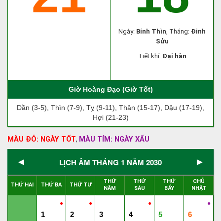
Ngày:
Bính Thìn
, Tháng:
Đinh
Sửu
Tiết khí:
Đại hàn
Giờ Hoàng Đạo (Giờ Tốt)
Dần (3-5), Thìn (7-9), Tỵ (9-11), Thân (15-17), Dậu (17-19),
Hợi (21-23)
MÀU ĐỎ: NGÀY TỐT
MÀU TÍM: NGÀY XẤU
,
◄
►
LỊCH ÂM THÁNG 1 NĂM 2030
THỨ
THỨ
THỨ
CHỦ
THỨ HAI
THỨ BA
THỨ TƯ
NĂM
SÁU
BẨY
NHẬT
●
●
●
●
1
2
3
4
5
6