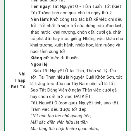
Tên sao
: Sao Tất
Tên ngày
: Tất Nguyệt Ô - Trần Tuấn: Tốt (Kiết
Tú) Tướng tinh con quạ, chủ trị ngày thứ 2.
Nên làm
: Khởi công tạo tác bất kể việc chi đều
tốt. Tốt nhất là việc trổ cửa dựng cửa, đào kinh,
tháo nước, khai mương, chôn cất, cưới gả, chặt
cỏ phá đất hay móc giếng. Những việc khác như
khai trương, xuất hành, nhập học, làm ruộng và
nuôi tằm cũng tốt.
Kiêng cữ
: Việc đi thuyền.
Ngoại lệ
:
- Sao Tất Nguyệt Ô tại Thìn, Thân và Tý đều
Nhị
tốt. Tại Thân hiệu là Nguyệt Quải Khôn Sơn, tức
Thập
là trăng treo đầu núi Tây Nam nên rất là tốt.
Bát Tú
Sao Tất Đăng Viên ở ngày Thân việc cưới gả
hay chôn cất là 2 việc ĐẠI KIẾT.
Tất: Nguyệt Ô (con quạ): Nguyệt tinh, sao tốt.
Trăm việc đều được tốt đẹp.
“Tất tinh tạo tác chủ quang tiền,
Mãi dắc điền viên hữu lật tiền
Mai táng thử nhật thiêm quan chức,