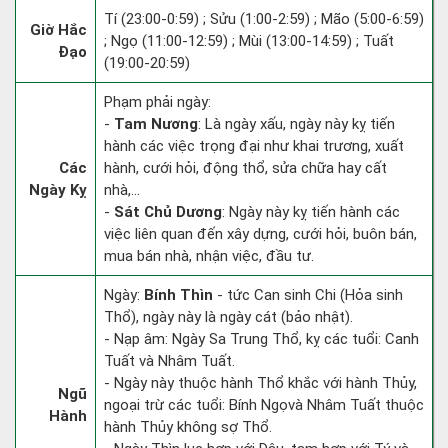
Tí (23:00-0:59) ; Sửu (1:00-2:59) ; Mão (5:00-6:59)
Giờ Hắc
; Ngọ (11:00-12:59) ; Mùi (13:00-14:59) ; Tuất
Đạo
(19:00-20:59)
Phạm phải ngày:
-
Tam Nương
: Là ngày xấu, ngày này kỵ tiến
hành các việc trọng đại như khai trương, xuất
Các
hành, cưới hỏi, động thổ, sửa chữa hay cất
Ngày Kỵ
nhà,...
-
Sát Chủ Dương
: Ngày này kỵ tiến hành các
việc liên quan đến xây dựng, cưới hỏi, buôn bán,
mua bán nhà, nhận việc, đầu tư.
Ngày:
Bính Thìn
- tức Can sinh Chi (Hỏa sinh
Thổ), ngày này là ngày cát (bảo nhật).
- Nạp âm: Ngày Sa Trung Thổ, kỵ các tuổi: Canh
Tuất và Nhâm Tuất.
- Ngày này thuộc hành Thổ khắc với hành Thủy,
Ngũ
ngoại trừ các tuổi: Bính Ngọvà Nhâm Tuất thuộc
Hành
hành Thủy không sợ Thổ.