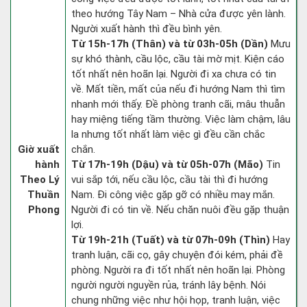
theo hướng Tây Nam – Nhà cửa được yên lành.
Người xuất hành thì đều bình yên.
Từ 15h-17h (Thân) và từ 03h-05h (Dần)
Mưu
sự khó thành, cầu lộc, cầu tài mờ mịt. Kiện cáo
tốt nhất nên hoãn lại. Người đi xa chưa có tin
về. Mất tiền, mất của nếu đi hướng Nam thì tìm
nhanh mới thấy. Đề phòng tranh cãi, mâu thuẫn
hay miệng tiếng tầm thường. Việc làm chậm, lâu
la nhưng tốt nhất làm việc gì đều cần chắc
Giờ xuất
chắn.
hành
Từ 17h-19h (Dậu) và từ 05h-07h (Mão)
Tin
Theo Lý
vui sắp tới, nếu cầu lộc, cầu tài thì đi hướng
Thuần
Nam. Đi công việc gặp gỡ có nhiều may mắn.
Phong
Người đi có tin về. Nếu chăn nuôi đều gặp thuận
lợi.
Từ 19h-21h (Tuất) và từ 07h-09h (Thìn)
Hay
tranh luận, cãi cọ, gây chuyện đói kém, phải đề
phòng. Người ra đi tốt nhất nên hoãn lại. Phòng
người người nguyền rủa, tránh lây bệnh. Nói
chung những việc như hội họp, tranh luận, việc