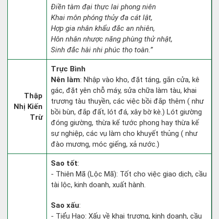
Điền tàm đại thực lai phong niên
Khai môn phóng thủy đa cát lật,
Hợp gia nhân khẩu đắc an nhiên,
Hôn nhân nhược năng phùng thử nhật,
Sinh đắc hài nhi phúc thọ toàn.”
Trực Bình
Nên làm
: Nhập vào kho, đặt táng, gắn cửa, kê
gác, đặt yên chỗ máy, sửa chữa làm tàu, khai
Thập
trương tàu thuyền, các việc bồi đắp thêm ( như
Nhị Kiến
bồi bùn, đắp đất, lót đá, xây bờ kè.) Lót giường
Trừ
đóng giường, thừa kế tước phong hay thừa kế
sự nghiệp, các vụ làm cho khuyết thủng ( như
đào mương, móc giếng, xả nước.)
Sao tốt
:
- Thiên Mã (Lộc Mã): Tốt cho việc giao dịch, cầu
tài lộc, kinh doanh, xuất hành.
Sao xấu
:
- Tiểu Hao: Xấu về khai trương, kinh doanh, cầu