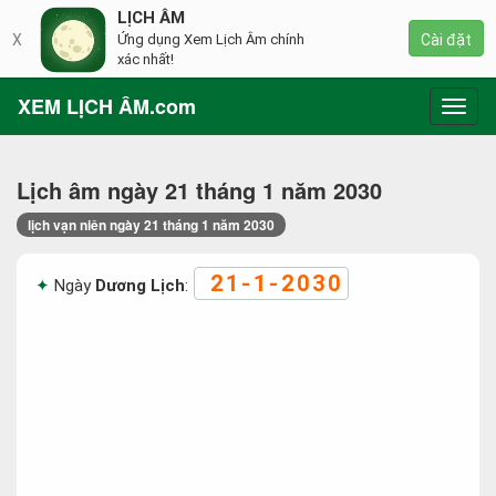
LỊCH ÂM
X
Ứng dụng Xem Lịch Âm chính
Cài đặt
xác nhất!
XEM LỊCH ÂM.com
Toggl
navig
Lịch âm ngày 21 tháng 1 năm 2030
lịch vạn niên ngày 21 tháng 1 năm 2030
21-1-2030
Ngày
Dương Lịch
: