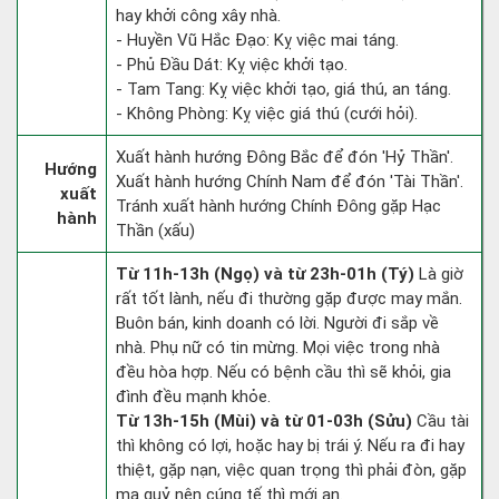
hay khởi công xây nhà.
- Huyền Vũ Hắc Đạo: Kỵ việc mai táng.
- Phủ Đầu Dát: Kỵ việc khởi tạo.
- Tam Tang: Kỵ việc khởi tạo, giá thú, an táng.
- Không Phòng: Kỵ việc giá thú (cưới hỏi).
Xuất hành hướng Đông Bắc để đón 'Hỷ Thần'.
Hướng
Xuất hành hướng Chính Nam để đón 'Tài Thần'.
xuất
Tránh xuất hành hướng Chính Đông gặp Hạc
hành
Thần (xấu)
Từ 11h-13h (Ngọ) và từ 23h-01h (Tý)
Là giờ
rất tốt lành, nếu đi thường gặp được may mắn.
Buôn bán, kinh doanh có lời. Người đi sắp về
nhà. Phụ nữ có tin mừng. Mọi việc trong nhà
đều hòa hợp. Nếu có bệnh cầu thì sẽ khỏi, gia
đình đều mạnh khỏe.
Từ 13h-15h (Mùi) và từ 01-03h (Sửu)
Cầu tài
thì không có lợi, hoặc hay bị trái ý. Nếu ra đi hay
thiệt, gặp nạn, việc quan trọng thì phải đòn, gặp
ma quỷ nên cúng tế thì mới an.