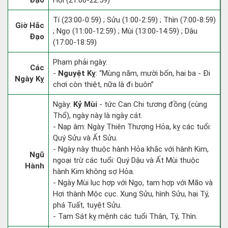
Đạo
Hợi (21:00-22:59)
Tí (23:00-0:59) ; Sửu (1:00-2:59) ; Thìn (7:00-8:59)
Giờ Hắc
; Ngọ (11:00-12:59) ; Mùi (13:00-14:59) ; Dậu
Đạo
(17:00-18:59)
Phạm phải ngày:
Các
-
Nguyệt Kỵ
: “Mùng năm, mười bốn, hai ba - Đi
Ngày Kỵ
chơi còn thiệt, nữa là đi buôn”
Ngày:
Kỷ Mùi
- tức Can Chi tương đồng (cùng
Thổ), ngày này là ngày cát.
- Nạp âm: Ngày Thiên Thượng Hỏa, kỵ các tuổi:
Quý Sửu và Ất Sửu.
- Ngày này thuộc hành Hỏa khắc với hành Kim,
Ngũ
ngoại trừ các tuổi: Quý Dậu và Ất Mùi thuộc
Hành
hành Kim không sợ Hỏa.
- Ngày Mùi lục hợp với Ngọ, tam hợp với Mão và
Hợi thành Mộc cục. Xung Sửu, hình Sửu, hại Tý,
phá Tuất, tuyệt Sửu.
- Tam Sát kỵ mệnh các tuổi Thân, Tý, Thìn.