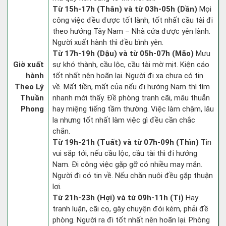
Từ 15h-17h (Thân) và từ 03h-05h (Dần)
Mọi
công việc đều được tốt lành, tốt nhất cầu tài đi
theo hướng Tây Nam – Nhà cửa được yên lành.
Người xuất hành thì đều bình yên.
Từ 17h-19h (Dậu) và từ 05h-07h (Mão)
Mưu
Giờ xuất
sự khó thành, cầu lộc, cầu tài mờ mịt. Kiện cáo
hành
tốt nhất nên hoãn lại. Người đi xa chưa có tin
Theo Lý
về. Mất tiền, mất của nếu đi hướng Nam thì tìm
Thuần
nhanh mới thấy. Đề phòng tranh cãi, mâu thuẫn
Phong
hay miệng tiếng tầm thường. Việc làm chậm, lâu
la nhưng tốt nhất làm việc gì đều cần chắc
chắn.
Từ 19h-21h (Tuất) và từ 07h-09h (Thìn)
Tin
vui sắp tới, nếu cầu lộc, cầu tài thì đi hướng
Nam. Đi công việc gặp gỡ có nhiều may mắn.
Người đi có tin về. Nếu chăn nuôi đều gặp thuận
lợi.
Từ 21h-23h (Hợi) và từ 09h-11h (Tị)
Hay
tranh luận, cãi cọ, gây chuyện đói kém, phải đề
phòng. Người ra đi tốt nhất nên hoãn lại. Phòng