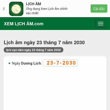
LỊCH ÂM
X
Ứng dụng Xem Lịch Âm chính
Cài đặt
xác nhất!
XEM LỊCH ÂM.com
Toggl
navig
Lịch âm ngày 23 tháng 7 năm 2030
lịch vạn niên ngày 23 tháng 7 năm 2030
23-7-2030
Ngày
Dương Lịch
: