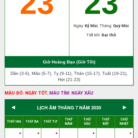
23
23
Ngày:
Kỷ Mùi
, Tháng:
Quý Mùi
Tiết khí:
Đại thử
Giờ Hoàng Đạo (Giờ Tốt)
Dần (3-5), Mão (5-7), Tỵ (9-11), Thân (15-17), Tuất (19-21),
Hợi (21-23)
MÀU ĐỎ: NGÀY TỐT
MÀU TÍM: NGÀY XẤU
,
◄
►
LỊCH ÂM THÁNG 7 NĂM 2030
THỨ
THỨ
THỨ
CHỦ
THỨ HAI
THỨ BA
THỨ TƯ
NĂM
SÁU
BẨY
NHẬT
●
●
●
●
●