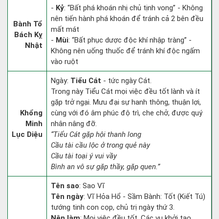
-
Kỷ
: “Bất phá khoán nhị chủ tịnh vong” - Không
nên tiến hành phá khoán để tránh cả 2 bên đều
Bành Tổ
mất mát
Bách Kỵ
-
Mùi
: “Bất phục dược độc khí nhập tràng” -
Nhật
Không nên uống thuốc để tránh khí độc ngấm
vào ruột
Ngày:
Tiểu Cát
- tức ngày Cát.
Trong này Tiểu Cát mọi việc đều tốt lành và ít
gặp trở ngại. Mưu đại sự hanh thông, thuận lợi,
Khổng
cùng với đó âm phúc độ trì, che chở, được quý
Minh
nhân nâng đỡ.
Lục Diệu
“Tiểu Cát gặp hội thanh long
Cầu tài cầu lộc ở trong quẻ này
Cầu tài toại ý vui vầy
Bình an vô sự gặp thầy, gặp quen.”
Tên sao
: Sao Vĩ
Tên ngày
: Vĩ Hỏa Hổ - Sầm Bành: Tốt (Kiết Tú)
tướng tinh con cọp, chủ trị ngày thứ 3.
Nên làm
: Mọi việc đều tốt. Các vụ khởi tạo,