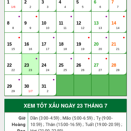
1
2
3
4
5
6
7
1/6
2
3
4
5
6
7
●
●
●
●
●
8
9
10
11
12
13
14
8
9
10
11
12
13
14
●
●
●
●
●
15
16
17
18
19
20
21
15
16
17
18
19
20
21
●
●
●
●
22
23
24
25
26
27
28
22
23
24
25
26
27
28
●
●
29
30
31
29
1/7
2
XEM TỐT XẤU NGÀY 23 THÁNG 7
Giờ
Dần (3:00-4:59) ; Mão (5:00-6:59) ; Tỵ (9:00-
Hoàng
10:59) ; Thân (15:00-16:59) ; Tuất (19:00-20:59) ;