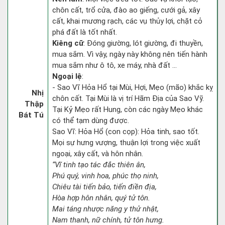
chôn cất, trổ cửa, đào ao giếng, cưới gả, xây
cất, khai mương rạch, các vụ thủy lợi, chặt cỏ
phá đất là tốt nhất.
Kiêng cữ
: Đóng giường, lót giường, đi thuyền,
mua sắm. Vì vậy, ngày này không nên tiến hành
mua sắm như ô tô, xe máy, nhà đất ...
Ngoại lệ
:
- Sao Vĩ Hỏa Hổ tại Mùi, Hợi, Mẹo (mão) khắc kỵ
Nhị
chôn cất. Tại Mùi là vị trí Hãm Địa của Sao Vỹ.
Thập
Tại Kỷ Mẹo rất Hung, còn các ngày Mẹo khác
Bát Tú
có thể tạm dùng được.
Sao Vĩ: Hỏa Hổ (con cọp): Hỏa tinh, sao tốt.
Mọi sự hưng vượng, thuận lợi trong việc xuất
ngoại, xây cất, và hôn nhân.
“Vĩ tinh tạo tác đắc thiên ân,
Phú quý, vinh hoa, phúc thọ ninh,
Chiêu tài tiến bảo, tiến điền địa,
Hòa hợp hôn nhân, quý tử tôn.
Mai táng nhược năng y thử nhật,
Nam thanh, nữ chính, tử tôn hưng.