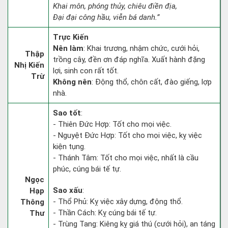
Khai môn, phóng thủy, chiêu điền địa,
Đại đại công hầu, viễn bá danh.”
Trực Kiến
Nên làm
: Khai trương, nhậm chức, cưới hỏi,
Thập
trồng cây, đền ơn đáp nghĩa. Xuất hành đặng
Nhị Kiến
lợi, sinh con rất tốt.
Trừ
Không nên
: Động thổ, chôn cất, đào giếng, lợp
nhà.
Sao tốt
:
- Thiên Đức Hợp: Tốt cho mọi việc.
- Nguyệt Đức Hợp: Tốt cho mọi việc, kỵ việc
kiện tụng.
- Thánh Tâm: Tốt cho mọi việc, nhất là cầu
phúc, cúng bái tế tự.
Ngọc
Sao xấu
:
Hạp
- Thổ Phủ: Kỵ việc xây dựng, động thổ.
Thông
- Thần Cách: Kỵ cúng bái tế tự.
Thư
- Trùng Tang: Kiêng kỵ giá thú (cưới hỏi), an táng